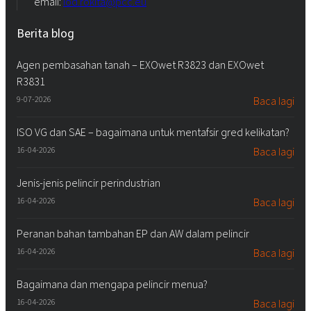
email:
iod.rokita@pcc.eu
Berita blog
Agen pembasahan tanah – EXOwet R3823 dan EXOwet
R3831
9-07-2026
Baca lagi
ISO VG dan SAE – bagaimana untuk mentafsir gred kelikatan?
16-04-2026
Baca lagi
Jenis-jenis pelincir perindustrian
16-04-2026
Baca lagi
Peranan bahan tambahan EP dan AW dalam pelincir
16-04-2026
Baca lagi
Bagaimana dan mengapa pelincir menua?
16-04-2026
Baca lagi