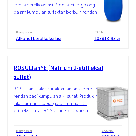
lemak beralkoksilasi. Produk ini tergolong
dalam kumpulan surfaktan berbuih rendah....
Komposisi
CAS No.
Alkohol beralkoksilasi
103818-93-5
ROSULfan®E (Natrium 2-etilheksil
sulfat)
ROSULfan E ialah surfaktan anionik, berbuih
rendah bagi kumpulan alkil sulfat. Produk ini
ialah larutan akueus garam natrium 2-
etilheksil sulfat. ROSULfan E ditawarkan...
Komposisi
CAS No.