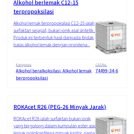
Alkohol berlemak C12-15
terpropoksilasi
Alkohol lemak terpropoksilasi C12-15 ialah
surfaktan sejagat, bukan ionik asal sintetik .
Produk ini terbentuk hasil daripada tindak
balas alkohol lemak dengan propilena...
Komposisi
CAS No.
Alkohol beralkoksilasi, Alkohol lemak
74499-34-6
berpropoksilasi
ROKAcet R26 (PEG-26 Minyak Jarak)
ROKAcet R26 ialah surfaktan bukan ionik
yang tergolong dalam kumpulan ester asid
lemak polioksietilena minyak kastor, nama