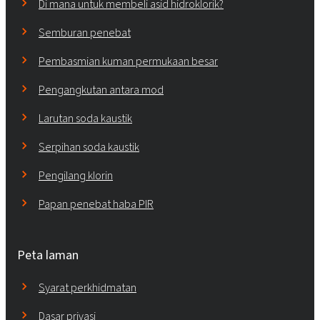
Di mana untuk membeli asid hidroklorik?
Semburan penebat
Pembasmian kuman permukaan besar
Pengangkutan antara mod
Larutan soda kaustik
Serpihan soda kaustik
Pengilang klorin
Papan penebat haba PIR
Peta laman
Syarat perkhidmatan
Dasar privasi