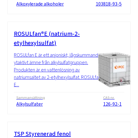
Alkoxylerade alkoholer
103818-93-5
ROSULfan®E (natrium-2-
etylhexylsulfat)
ROSULfan E är ett anjoniskt, lågskummande
ytaktivt ämne från alkylsulfatgruppen.
Produkten är en vattenlösning av
natriumsaltet av 2-etylhexylsulfat. ROSULfan
E...
Sammansättning
CAS-nr.
Alkylsulfater
126-92-1
TSP Styrenerad fenol