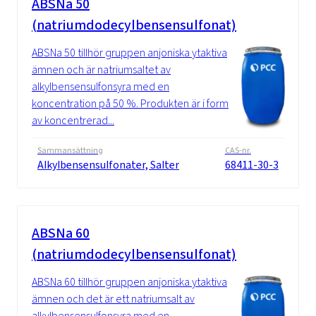
ABSNa 50
(natriumdodecylbensensulfonat)
ABSNa 50 tillhör gruppen anjoniska ytaktiva
ämnen och är natriumsaltet av
alkylbensensulfonsyra med en
koncentration på 50 %. Produkten är i form
av koncentrerad...
Sammansättning
CAS-nr.
Alkylbensensulfonater, Salter
68411-30-3
ABSNa 60
(natriumdodecylbensensulfonat)
ABSNa 60 tillhör gruppen anjoniska ytaktiva
ämnen och det är ett natriumsalt av
alkylbensensulfonsyra med en