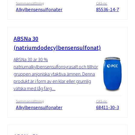
Sammansättning
CAS-nr.
Alkylbensensulfonater
85536-14-7
ABSNa 30
(natriumdodecylbensensulfonat)
ABSNa 30 är 30 %
natriumalkylbensensulfonsyrasalt och tillhör
gruppen anjoniska ytaktiva ämnen. Denna
produkt är i form av en klar eller grumlig
vätska med låg färg....
Sammansättning
CAS-nr.
Alkylbensensulfonater
68411-30-3