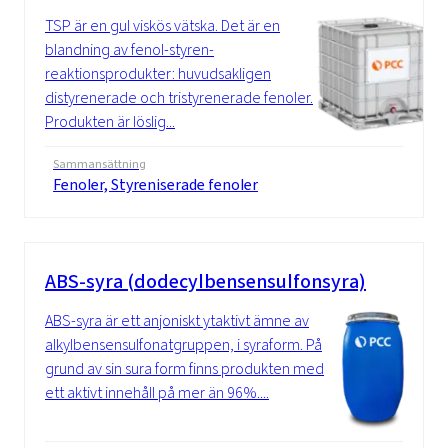
TSP är en gul viskös vätska. Det är en
blandning av fenol-styren-
reaktionsprodukter: huvudsakligen
distyrenerade och tristyrenerade fenoler.
Produkten är löslig...
Sammansättning
Fenoler, Styreniserade fenoler
ABS-syra (dodecylbensensulfonsyra)
ABS-syra är ett anjoniskt ytaktivt ämne av
alkylbensensulfonatgruppen, i syraform. På
grund av sin sura form finns produkten med
ett aktivt innehåll på mer än 96%....