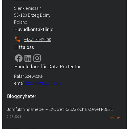
Sienkiewicza 4
56-120 Brzeg Dolny
Poland
Huvudkontaktlinje
+48717942000
Hitta oss
Handledare för Data Protector
Rafał Szewczyk
email:
iod.rokita@pcc.eu
Bloggnyheter
Jordfuktningsmedel – EXOwet R3823 och EXOwet R3831
9-07-2026
Läs mer