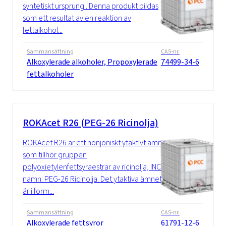
syntetiskt ursprung . Denna produkt bildas
som ett resultat av en reaktion av
fettalkohol...
Sammansättning
CAS-nr.
Alkoxylerade alkoholer, Propoxylerade
74499-34-6
fettalkoholer
ROKAcet R26 (PEG-26 Ricinolja)
ROKAcet R26 är ett nonjoniskt ytaktivt ämne
som tillhör gruppen
polyoxietylenfettsyraestrar av ricinolja, INCI-
namn: PEG-26 Ricinolja. Det ytaktiva ämnet
är i form...
Sammansättning
CAS-nr.
Alkoxylerade fettsyror
61791-12-6