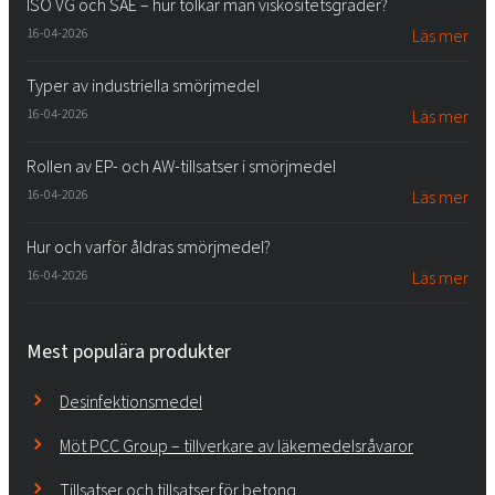
ISO VG och SAE – hur tolkar man viskositetsgrader?
16-04-2026
Läs mer
Typer av industriella smörjmedel
16-04-2026
Läs mer
Rollen av EP- och AW-tillsatser i smörjmedel
16-04-2026
Läs mer
Hur och varför åldras smörjmedel?
16-04-2026
Läs mer
Mest populära produkter
Desinfektionsmedel
Möt PCC Group – tillverkare av läkemedelsråvaror
Tillsatser och tillsatser för betong