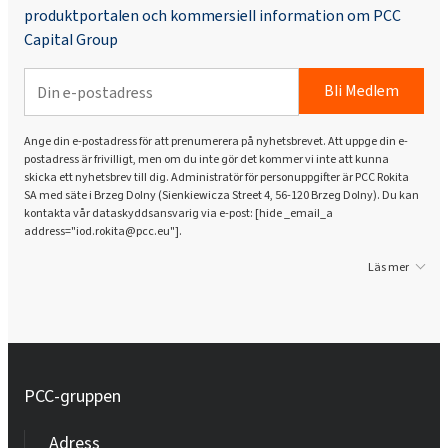
produktportalen och kommersiell information om PCC
Capital Group
Bli Medlem
Ange din e-postadress för att prenumerera på nyhetsbrevet. Att uppge din e-
postadress är frivilligt, men om du inte gör det kommer vi inte att kunna
skicka ett nyhetsbrev till dig. Administratör för personuppgifter är PCC Rokita
SA med säte i Brzeg Dolny (Sienkiewicza Street 4, 56-120 Brzeg Dolny). Du kan
kontakta vår dataskyddsansvarig via e-post: [hide _email_a
address="iod.rokita@pcc.eu"].
Läs mer
PCC-gruppen
Adress