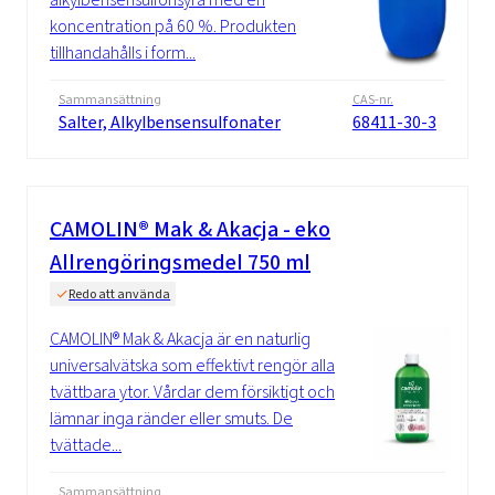
koncentration på 60 %. Produkten
tillhandahålls i form...
Sammansättning
CAS-nr.
Salter, Alkylbensensulfonater
68411-30-3
CAMOLIN® Mak & Akacja - eko
Allrengöringsmedel 750 ml
Redo att använda
CAMOLIN® Mak & Akacja är en naturlig
universalvätska som effektivt rengör alla
tvättbara ytor. Vårdar dem försiktigt och
lämnar inga ränder eller smuts. De
tvättade...
Sammansättning