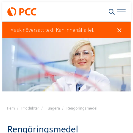
Maskinöversatt text. Kan innehålla fel.
Hem
Produkter
Fungera
Rengöringsmedel
Rengöringsmedel