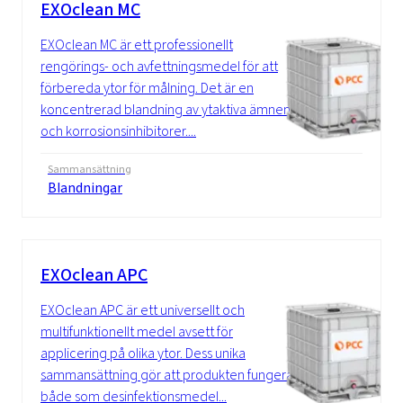
EXOclean MC
EXOclean MC är ett professionellt
rengörings- och avfettningsmedel för att
förbereda ytor för målning. Det är en
koncentrerad blandning av ytaktiva ämnen
och korrosionsinhibitorer....
Sammansättning
Blandningar
EXOclean APC
EXOclean APC är ett universellt och
multifunktionellt medel avsett för
applicering på olika ytor. Dess unika
sammansättning gör att produkten fungerar
både som desinfektionsmedel...