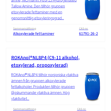
ämne; INCI-namn: PEG-15 Hydrogenated
Tallow Amine. Den tillhör gruppen
etoxylerade fettaminer med en
genomsnittlig etoxyleringsgrad...
Sammansättning
CAS-nr.
Alkoxylerade fettaminer
61791-26-2
ROKAnol®NL8P4 (C9-11 alkohol,
etoxylerad, propoxylerad)
ROKAnol® NL8P4 tillhör nonjoniska ytaktiva
ämnen från gruppen alkoxylerade
fettalkoholer. Produkten tillhör gruppen
lågskummande ytaktiva ämnen. Hög
ytaktivitet...
Sammansättning
CAS-nr.