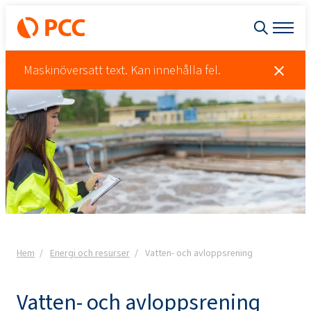
Maskinöversatt text. Kan innehålla fel.
Hem
Energi och resurser
Vatten- och avloppsrening
Vatten- och avloppsrening