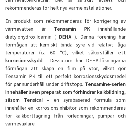
värmevattenkretsar. Det är särskilt avsett och
rekommenderas för helt nya värmeinstallationer.
En produkt som rekommenderas för korrigering av
värmevatten är
Tensamin PK
innehållande
dietylohydroxiloamin (
DEHA
). Denna förening har
förmågan att kemiskt binda syre vid relativt låga
temperaturer (ca 60 °C), vilket säkerställer
ett
korrosionsskydd
. Dessutom har DEHA-lösningarna
förmågan att skapa en film på ytor, vilket gör
Tensamin PK till ett perfekt korrosionsskyddsmedel
för pannunderhåll under driftstopp.
Tensamine-serien
innehåller även preparat som förhindrar kalkbildning,
såsom Tensical
– en syrabaserad formula som
innehåller en korrosionsinhibitor som rekommenderas
för kalkborttagning från rörledningar, pumpar och
värmeväxlare.