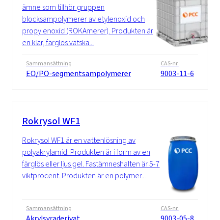
ämne som tillhör gruppen
blocksampolymerer av etylenoxid och
propylenoxid (ROKAmerer). Produkten är
en klar, färglös vätska...
Sammansättning
CAS-nr.
EO/PO-segmentsampolymerer
9003-11-6
Rokrysol WF1
Rokrysol WF1 är en vattenlösning av
polyakrylamid. Produkten är i form av en
färglös eller ljus gel. Fastämneshalten är 5-7
viktprocent. Produkten är en polymer...
Sammansättning
CAS-nr.
Akrylsyraderivat
9003-05-8