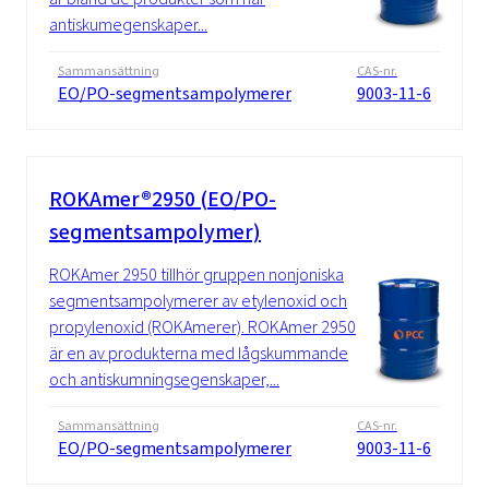
antiskumegenskaper...
Sammansättning
CAS-nr.
EO/PO-segmentsampolymerer
9003-11-6
ROKAmer®2950 (EO/PO-
segmentsampolymer)
ROKAmer 2950 tillhör gruppen nonjoniska
segmentsampolymerer av etylenoxid och
propylenoxid (ROKAmerer). ROKAmer 2950
är en av produkterna med lågskummande
och antiskumningsegenskaper,...
Sammansättning
CAS-nr.
EO/PO-segmentsampolymerer
9003-11-6