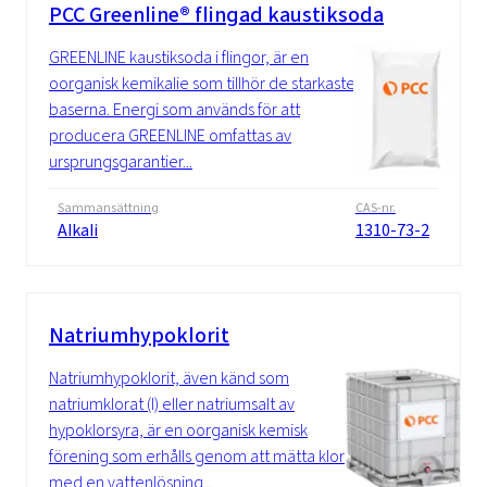
PCC Greenline® flingad kaustiksoda
GREENLINE kaustiksoda i flingor, är en
oorganisk kemikalie som tillhör de starkaste
baserna. Energi som används för att
producera GREENLINE omfattas av
ursprungsgarantier...
Sammansättning
CAS-nr.
Alkali
1310-73-2
Natriumhypoklorit
Natriumhypoklorit, även känd som
natriumklorat (I) eller natriumsalt av
hypoklorsyra, är en oorganisk kemisk
förening som erhålls genom att mätta klor
med en vattenlösning...