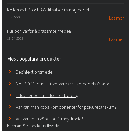
Rollen av EP- och AW-tillsatser i smörjmedel
16-04-2026
Läs mer
Hur och varför åldras smörjmedel?
16-04-2026
Läs mer
Mest populära produkter
Desinfektionsmedel
Möt PCC Group – tillverkare av läkemedelsråvaror
Tillsatser och tillsatser för betong
Var kan man köpa komponenter för polyuretanskum?
Var kan man köpa natriumhydroxid?
leverantörer av kaustiksoda.