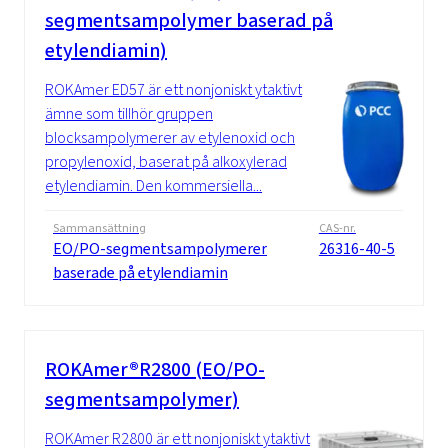
segmentsampolymer baserad på
etylendiamin)
ROKAmer ED57 är ett nonjoniskt ytaktivt
ämne som tillhör gruppen
blocksampolymerer av etylenoxid och
propylenoxid, baserat på alkoxylerad
etylendiamin. Den kommersiella...
Sammansättning
CAS-nr.
EO/PO-segmentsampolymerer
26316-40-5
baserade på etylendiamin
ROKAmer®R2800 (EO/PO-
segmentsampolymer)
ROKAmer R2800 är ett nonjoniskt ytaktivt