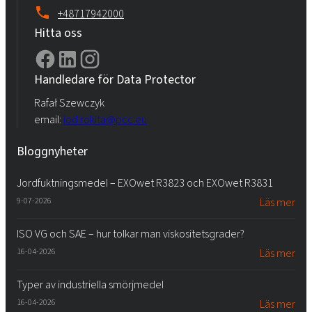
+48717942000
Hitta oss
Handledare för Data Protector
Rafał Szewczyk
email:
iod.rokita@pcc.eu
Bloggnyheter
Jordfuktningsmedel – EXOwet R3823 och EXOwet R3831
9-07-2026
Läs mer
ISO VG och SAE – hur tolkar man viskositetsgrader?
16-04-2026
Läs mer
Typer av industriella smörjmedel
16-04-2026
Läs mer