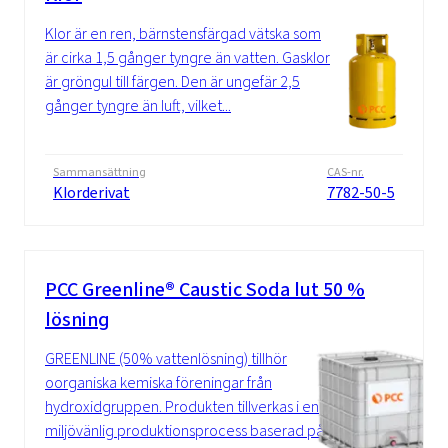
Klor är en ren, bärnstensfärgad vätska som
är cirka 1,5 gånger tyngre än vatten. Gasklor
är gröngul till färgen. Den är ungefär 2,5
gånger tyngre än luft, vilket...
Sammansättning
CAS-nr.
Klorderivat
7782-50-5
PCC Greenline® Caustic Soda lut 50 %
lösning
GREENLINE (50% vattenlösning) tillhör
oorganiska kemiska föreningar från
hydroxidgruppen. Produkten tillverkas i en
miljövänlig produktionsprocess baserad på