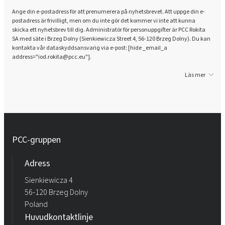
Ange din e-postadress för att prenumerera på nyhetsbrevet. Att uppge din e-
postadress är frivilligt, men om du inte gör det kommer vi inte att kunna
skicka ett nyhetsbrev till dig. Administratör för personuppgifter är PCC Rokita
SA med säte i Brzeg Dolny (Sienkiewicza Street 4, 56-120 Brzeg Dolny). Du kan
kontakta vår dataskyddsansvarig via e-post: [hide _email_a
address="iod.rokita@pcc.eu"].
Läs mer
PCC-gruppen
Adress
Sienkiewicza 4
56-120 Brzeg Dolny
Poland
Huvudkontaktlinje