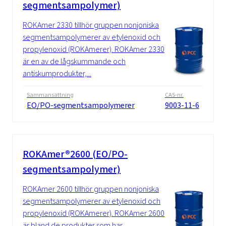
segmentsampolymer)
ROKAmer 2330 tillhör gruppen nonjoniska
segmentsampolymerer av etylenoxid och
propylenoxid (ROKAmerer). ROKAmer 2330
är en av de lågskummande och
antiskumprodukter,...
Sammansättning
CAS-nr.
EO/PO-segmentsampolymerer
9003-11-6
ROKAmer®2600 (EO/PO-
segmentsampolymer)
ROKAmer 2600 tillhör gruppen nonjoniska
segmentsampolymerer av etylenoxid och
propylenoxid (ROKAmerer). ROKAmer 2600
är bland de produkter som har