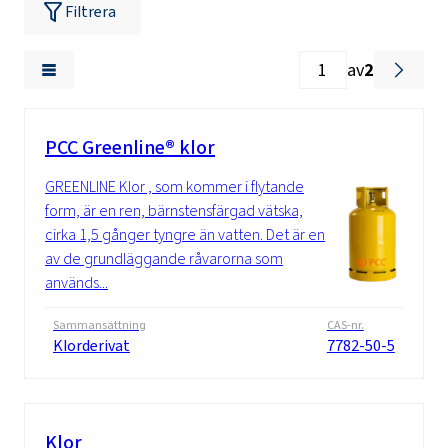
Filtrera
av
2
PCC Greenline® klor
GREENLINE Klor , som kommer i flytande
form, är en ren, bärnstensfärgad vätska,
cirka 1,5 gånger tyngre än vatten. Det är en
av de grundläggande råvarorna som
används...
Sammansättning
CAS-nr.
Klorderivat
7782-50-5
Klor