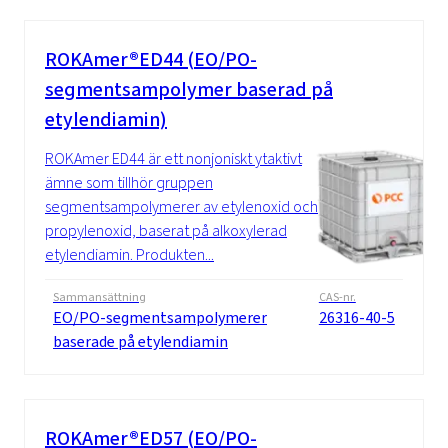
ROKAmer®ED44 (EO/PO-
segmentsampolymer baserad på
etylendiamin)
ROKAmer ED44 är ett nonjoniskt ytaktivt
ämne som tillhör gruppen
segmentsampolymerer av etylenoxid och
propylenoxid, baserat på alkoxylerad
etylendiamin. Produkten...
Sammansättning
CAS-nr.
EO/PO-segmentsampolymerer
26316-40-5
baserade på etylendiamin
ROKAmer®ED57 (EO/PO-