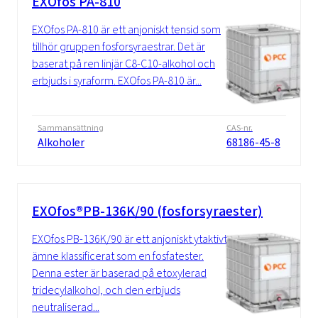
EXOfos PA-810
EXOfos PA-810 är ett anjoniskt tensid som
tillhör gruppen fosforsyraestrar. Det är
baserat på ren linjär C8-C10-alkohol och
erbjuds i syraform. EXOfos PA-810 är...
Sammansättning
CAS-nr.
Alkoholer
68186-45-8
EXOfos®PB-136K/90 (fosforsyraester)
EXOfos PB-136K/90 är ett anjoniskt ytaktivt
ämne klassificerat som en fosfatester.
Denna ester är baserad på etoxylerad
tridecylalkohol, och den erbjuds
neutraliserad...