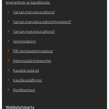
leverantörer av kaustiksoda.
Var kan man köpa saltsyra?
Var kan man köpa natriumhypoklorit?
Var kan man köpa saltsyra?
Sprayisolering
PIR värmeisoleringsskivor
Intermodala transporter
Kaustisk soda lut
Kaustiksodaflingor
Klortillverkare
Webbplatskarta