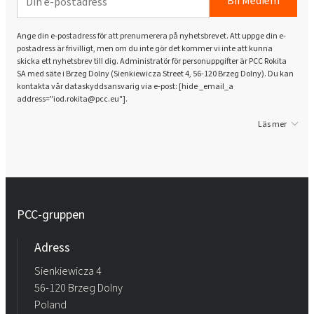
Bli Medlem
Ange din e-postadress för att prenumerera på nyhetsbrevet. Att uppge din e-
postadress är frivilligt, men om du inte gör det kommer vi inte att kunna
skicka ett nyhetsbrev till dig. Administratör för personuppgifter är PCC Rokita
SA med säte i Brzeg Dolny (Sienkiewicza Street 4, 56-120 Brzeg Dolny). Du kan
kontakta vår dataskyddsansvarig via e-post: [hide _email_a
address="iod.rokita@pcc.eu"].
Läs mer
PCC-gruppen
Adress
Sienkiewicza 4
56-120 Brzeg Dolny
Poland