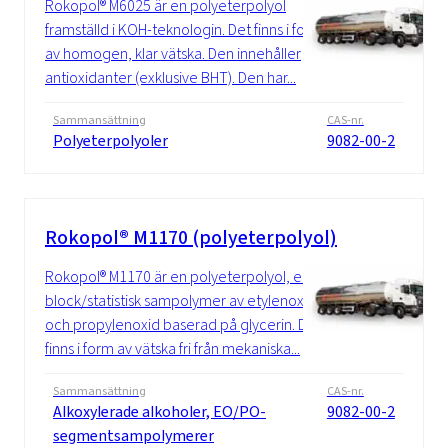
Rokopol® M6025 är en polyeterpolyol
framställd i KOH-teknologin. Det finns i form
av homogen, klar vätska. Den innehåller
antioxidanter (exklusive BHT). Den har...
Sammansättning
CAS-nr.
Polyeterpolyoler
9082-00-2
Rokopol® M1170 (polyeterpolyol)
Rokopol® M1170 är en polyeterpolyol, en
block/statistisk sampolymer av etylenoxid
och propylenoxid baserad på glycerin. Det
finns i form av vätska fri från mekaniska...
Sammansättning
CAS-nr.
Alkoxylerade alkoholer, EO/PO-
9082-00-2
segmentsampolymerer