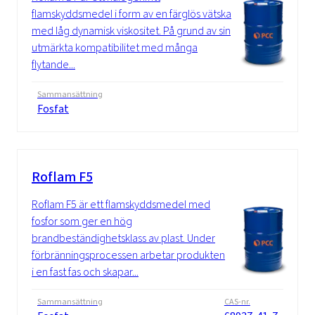
flamskyddsmedel i form av en färglös vätska
med låg dynamisk viskositet. På grund av sin
utmärkta kompatibilitet med många
flytande...
Sammansättning
Fosfat
Roflam F5
Roflam F5 är ett flamskyddsmedel med
fosfor som ger en hög
brandbeständighetsklass av plast. Under
förbränningsprocessen arbetar produkten
i en fast fas och skapar...
Sammansättning
CAS-nr.