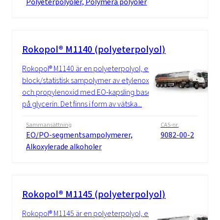
Polyeterpolyoler, Polymera polyoler
Rokopol® M1140 (polyeterpolyol)
Rokopol® M1140 är en polyeterpolyol, en
block/statistisk sampolymer av etylenoxid
och propylenoxid med EO-kapsling baserad
på glycerin. Det finns i form av vätska...
Sammansättning
CAS-nr.
EO/PO-segmentsampolymerer,
9082-00-2
Alkoxylerade alkoholer
Rokopol® M1145 (polyeterpolyol)
Rokopol® M1145 är en polyeterpolyol, en