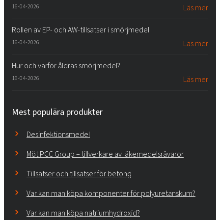
16-04-2026
Läs mer
Rollen av EP- och AW-tillsatser i smörjmedel
16-04-2026
Läs mer
Hur och varför åldras smörjmedel?
16-04-2026
Läs mer
Mest populära produkter
Desinfektionsmedel
Möt PCC Group – tillverkare av läkemedelsråvaror
Tillsatser och tillsatser för betong
Var kan man köpa komponenter för polyuretanskum?
Var kan man köpa natriumhydroxid?