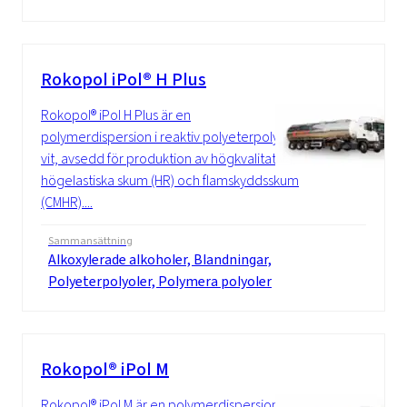
Rokopol iPol® H Plus
Rokopol® iPol H Plus är en
polymerdispersion i reaktiv polyeterpolyol,
vit, avsedd för produktion av högkvalitativa,
högelastiska skum (HR) och flamskyddsskum
(CMHR)....
Sammansättning
Alkoxylerade alkoholer, Blandningar,
Polyeterpolyoler, Polymera polyoler
Rokopol® iPol M
Rokopol® iPol M är en polymerdispersion