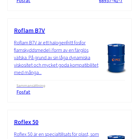
Fosfat
68937-41-7
Roflam B7V
Roflam B7V är ett halogenfritt fosfor
flamskyddsmedel i form av en färglös
vätska. På grund av sin låga dynamiska
viskositet och mycket goda kompatibilitet
med många...
Sammansättning
Fosfat
Roflex 50
Roflex 50 är en specialtillsats för plast, som