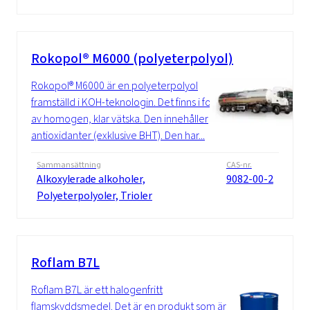
Rokopol® M6000 (polyeterpolyol)
Rokopol® M6000 är en polyeterpolyol
framställd i KOH-teknologin. Det finns i form
av homogen, klar vätska. Den innehåller
antioxidanter (exklusive BHT). Den har...
Sammansättning
CAS-nr.
Alkoxylerade alkoholer,
9082-00-2
Polyeterpolyoler, Trioler
Roflam B7L
Roflam B7L är ett halogenfritt
flamskyddsmedel. Det är en produkt som är