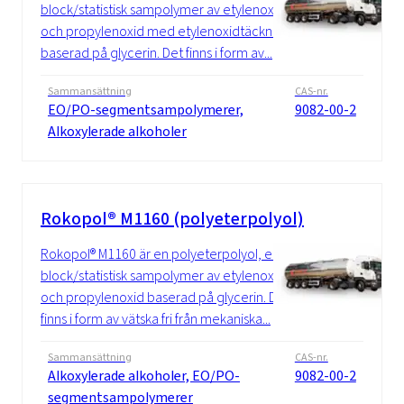
block/statistisk sampolymer av etylenoxid
och propylenoxid med etylenoxidtäckning
baserad på glycerin. Det finns i form av...
Sammansättning
CAS-nr.
EO/PO-segmentsampolymerer,
9082-00-2
Alkoxylerade alkoholer
Rokopol® M1160 (polyeterpolyol)
Rokopol® M1160 är en polyeterpolyol, en
block/statistisk sampolymer av etylenoxid
och propylenoxid baserad på glycerin. Det
finns i form av vätska fri från mekaniska...
Sammansättning
CAS-nr.
Alkoxylerade alkoholer, EO/PO-
9082-00-2
segmentsampolymerer