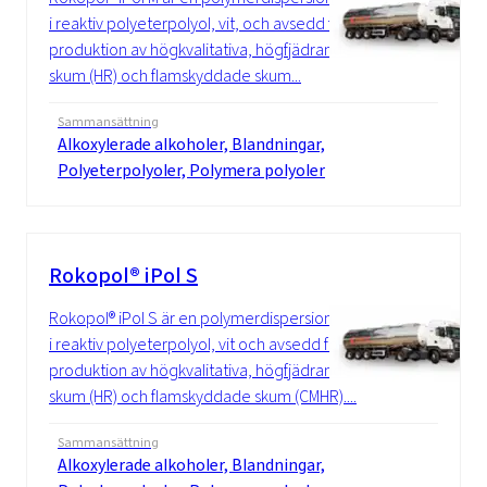
i reaktiv polyeterpolyol, vit, och avsedd för
produktion av högkvalitativa, högfjädrande
skum (HR) och flamskyddade skum...
Sammansättning
Alkoxylerade alkoholer, Blandningar,
Polyeterpolyoler, Polymera polyoler
Rokopol® iPol S
Rokopol® iPol S är en polymerdispersion
i reaktiv polyeterpolyol, vit och avsedd för
produktion av högkvalitativa, högfjädrande
skum (HR) och flamskyddade skum (CMHR)....
Sammansättning
Alkoxylerade alkoholer, Blandningar,