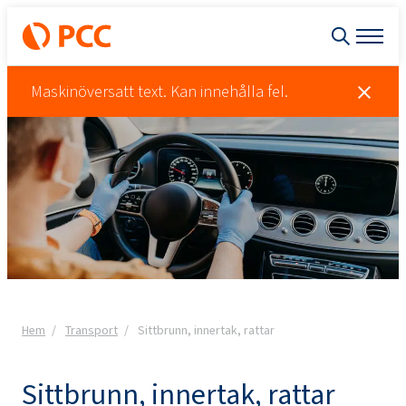
Maskinöversatt text. Kan innehålla fel.
Hem
Transport
Sittbrunn, innertak, rattar
Sittbrunn, innertak, rattar