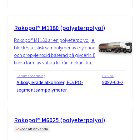
Rokopol® M1180 (polyeterpolyol)
Rokopol® M1180 är en polyeterpolyol, en
block/statistisk sampolymer av etylenoxid
och propylenoxid baserad på glycerin. Det
finns i form av vätska fri från mekaniska...
Sammansättning
CAS-nr.
Alkoxylerade alkoholer, EO/PO-
9082-00-2
segmentsampolymerer
Rokopol® M6025 (polyeterpolyol)
Redo att använda