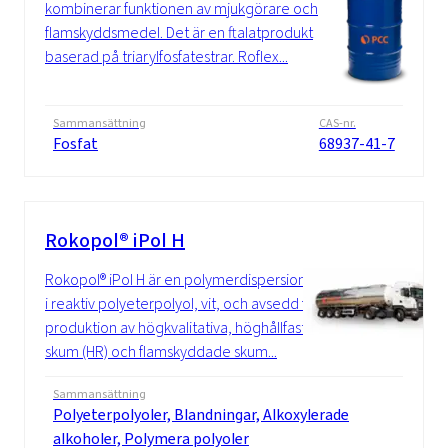
kombinerar funktionen av mjukgörare och
flamskyddsmedel. Det är en ftalatprodukt
baserad på triarylfosfatestrar. Roflex...
Sammansättning
CAS-nr.
Fosfat
68937-41-7
Rokopol® iPol H
Rokopol® iPol H är en polymerdispersion
i reaktiv polyeterpolyol, vit, och avsedd för
produktion av högkvalitativa, höghållfasta
skum (HR) och flamskyddade skum...
Sammansättning
Polyeterpolyoler, Blandningar, Alkoxylerade
alkoholer, Polymera polyoler