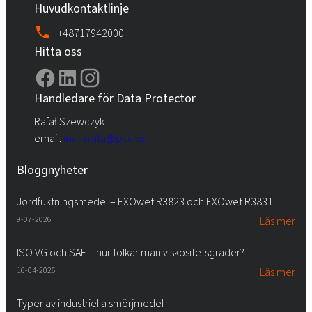
Huvudkontaktlinje
+48717942000
Hitta oss
Handledare för Data Protector
Rafał Szewczyk
email:
iod.rokita@pcc.eu
Bloggnyheter
Jordfuktningsmedel – EXOwet R3823 och EXOwet R3831
9-07-2026
Läs mer
ISO VG och SAE – hur tolkar man viskositetsgrader?
16-04-2026
Läs mer
Typer av industriella smörjmedel