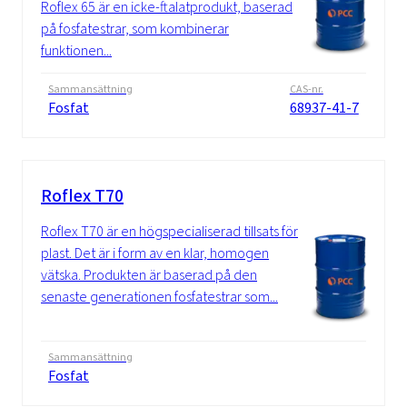
Roflex 65 är en icke-ftalatprodukt, baserad
på fosfatestrar, som kombinerar
funktionen...
Sammansättning
CAS-nr.
Fosfat
68937-41-7
Roflex T70
Roflex T70 är en högspecialiserad tillsats för
plast. Det är i form av en klar, homogen
vätska. Produkten är baserad på den
senaste generationen fosfatestrar som...
Sammansättning
Fosfat