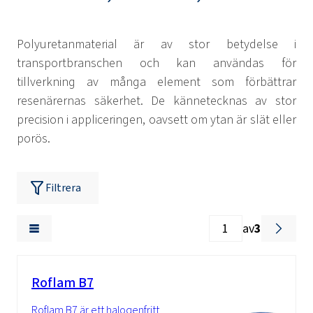
Polyuretanmaterial är av stor betydelse i
transportbranschen och kan användas för
tillverkning av många element som förbättrar
resenärernas säkerhet. De kännetecknas av stor
precision i appliceringen, oavsett om ytan är slät eller
porös.
Filtrera
av
3
Roflam B7
Roflam B7 är ett halogenfritt