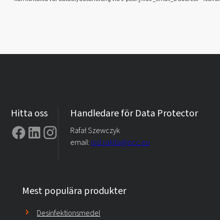
Hitta oss
Handledare för Data Protector
Rafał Szewczyk
email:
iod.rokita@pcc.eu
Mest populära produkter
Desinfektionsmedel