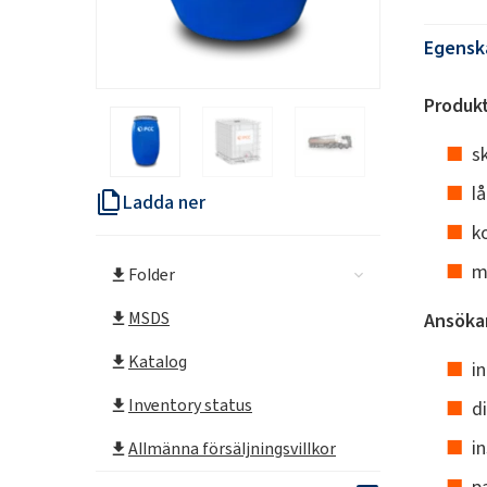
Egenska
Produkt
s
l
Ladda ner
k
m
Folder
MSDS
Ansöka
Katalog
i
Inventory status
d
i
Allmänna försäljningsvillkor
p