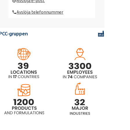
Avslöja e-post
(polyoxialkylenglykoleter)
Avslöja telefonnummer
ROKAnol®LP2023
(polyoxialkylenglykoleter)
PCC-gruppen
ROKAnol® LP2126
(polyoxialkylenglykoleter)
ROKAnol® LP2227
ROKAnol®LP2529
(polyoxialkylenglykoleter)
ROKAnol®LP27
(polyoxialkylenglykoleter)
ROKAnol®LP2855 (C12-18 alkohol
etoxylerad, propoxylerad)