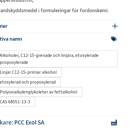
randskyddsmedel i formuleringar för fordonskemi.
rier
ativa namn
Alkoholer, C12-15-grenade och linjära, etoxylerade
propoxylerade
Linjär C12-15-primär alkohol
etoxylerad och propoxylerad
Polyoxialkylenglykoleter av fettalkohol
CAS 68551-13-3
rkare:
PCC Exol SA