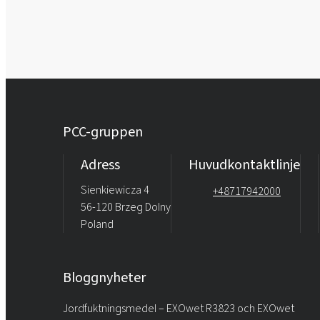
PCC-gruppen
Adress
Huvudkontaktlinje
Sienkiewicza 4
+48717942000
56-120 Brzeg Dolny
Poland
Bloggnyheter
Jordfuktningsmedel – EXOwet R3823 och EXOwet