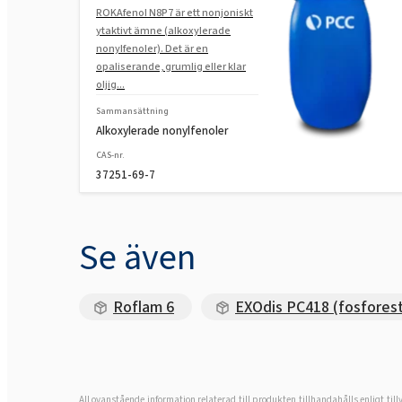
ROKAfenol N8P7 är ett nonjoniskt
ytaktivt ämne (alkoxylerade
nonylfenoler). Det är en
opaliserande, grumlig eller klar
oljig...
Sammansättning
Alkoxylerade nonylfenoler
CAS-nr.
37251-69-7
Se även
Roflam 6
EXOdis PC418 (fosforest
All ovanstående information relaterad till produkten tillhandahålls enligt til