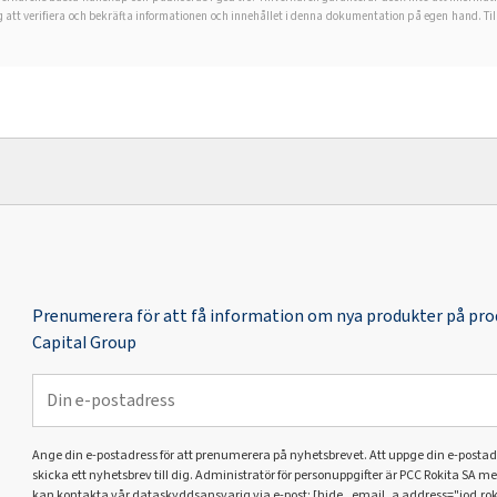
att verifiera och bekräfta informationen och innehållet i denna dokumentation på egen hand. Til
Prenumerera för att få information om nya produkter på pr
Capital Group
Ange din e-postadress för att prenumerera på nyhetsbrevet. Att uppge din e-postadr
skicka ett nyhetsbrev till dig. Administratör för personuppgifter är PCC Rokita SA m
kan kontakta vår dataskyddsansvarig via e-post: [hide _email_a address="iod.ro