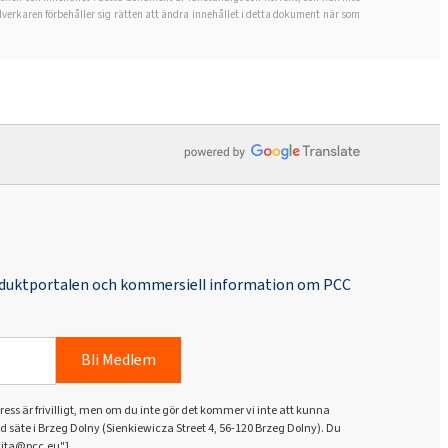
20)
lverkaren förbehåller sig rätten att ändra innehållet i detta dokument när som
ROKAnol®LP6066 MB (PPG-5-
Ceteth-20)
oduktportalen och kommersiell information om PCC
Bli Medlem
ess är frivilligt, men om du inte gör det kommer vi inte att kunna
ed säte i Brzeg Dolny (Sienkiewicza Street 4, 56-120 Brzeg Dolny). Du
kita@pcc.eu"].