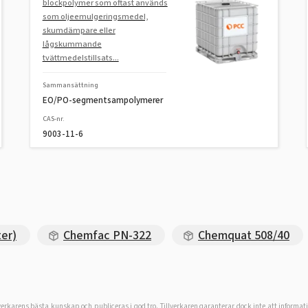
blockpolymer som oftast används
som oljeemulgeringsmedel,
skumdämpare eller
lågskummande
tvättmedelstillsats...
Sammansättning
EO/PO-segmentsampolymerer
CAS-nr.
9003-11-6
er)
Chemfac PN-322
Chemquat 508/40
lverkarens bästa kunskap och publiceras i god tro. Tillverkaren garanterar dock inte att informat