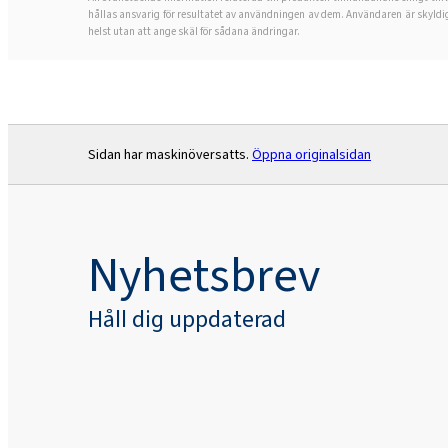
hållas ansvarig för resultatet av användningen av dem. Användaren är skyldig 
helst utan att ange skäl för sådana ändringar.
Sidan har maskinöversatts.
Öppna originalsidan
Nyhetsbrev
Håll dig uppdaterad