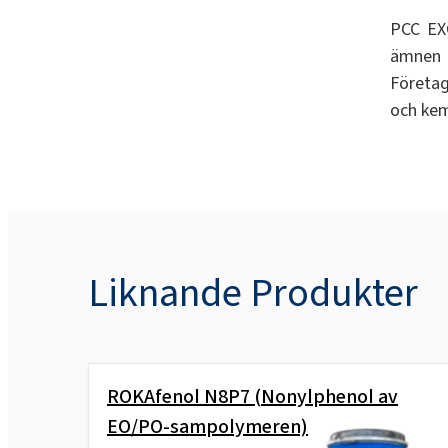
PCC EXO
ämnen o
Företag
och kem
Liknande Produkter
ROKAfenol N8P7 (Nonylphenol av
EO/PO-sampolymeren)