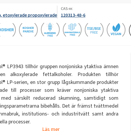
Toalettvätskor
dukter
Spridgödselmedel
ate 80)
POLIkol 4000 piller (PEG-90)
CAS-nr.
a, etoxylerade propoxylerade
120313-48-6
OCF (Enkomponentskum)
PU isoleringssystem
Natriumhypoklorit
Parfymer
Rebond skumlim
Råmaterial för polyure
cinolja)
ROKAnol ID7 (Isodeceth-7)
Kaustiksodaflingor
ol, C12-15,
ROKAnol®LP3135 (Polyoxialkylenglykoleter)
Multifunktionsprodukter
ad)
Smörgåspaneler
Rörskydd
PEG-11 Ricinolja
C9-11 PARETH-8
Triklorsilan
Universella lim
Tillsatser
® LP3943 tillhör gruppen nonjoniska ytaktiva ämnen
Badrumsrengöringsmedel
Diskmedel
Sorbitan Oleate
en alkoxylerade fettalkoholer. Produkten tillhör
® LP-serien, en stor grupp lågskummande produkter
PEG-12
a
Träindustri
Tråd- och kabelisoleri
r
ade till processer som kräver nonjoniska ytaktiva
med särskilt reducerad skumning, samtidigt som
Rengöringsmedel för hårda
Trärengöring och sköt
ringsparametrarna bibehålls. Det är främst tvättmedel
ytor
mabruk, institutions- och industritvätt samt andra
ella processer.
Läs mer