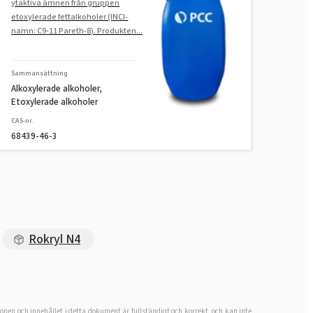
ytaktiva ämnen från gruppen
ROKAnol®LP550
etoxylerade fettalkoholer (INCI-
namn: C9-11 Pareth-8). Produkten...
(polyoxialkylenglykoleter)
ROKAnol®LP60 (polyoxialkylen
Sammansättning
fettalkohol eter)
Alkoxylerade alkoholer,
Etoxylerade alkoholer
ROKAnol® LP911
CAS-nr.
(polyoxialkylenglykoleter)
68439-46-3
ROKAnol®LP2424 (C12-14 alkohol
etoxylerad, propoxylerad)
ROKAnol® LP2424 MB (C12-14
alkohol etoxylerad, propoxylerad)
Rokryl N4
ROKAnol®LP1012 (C12-C14 alkohol,
etoxylerad, propoxylerad)
ROKAnol®LP6066 (PPG-5-Ceteth-
ionen och innehållet i detta dokument är fullständigt och korrekt, och kan inte