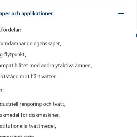
per och applikationer
fördelar:
kumdämpande egenskaper,
åg flytpunkt,
ompatibilitet med andra ytaktiva ämnen,
otstånd mot hårt vatten.
n:
ndustriell rengöring och tvätt,
iskmedel för diskmaskiner,
nstitutionella tvättmedel,
appersindustrin,