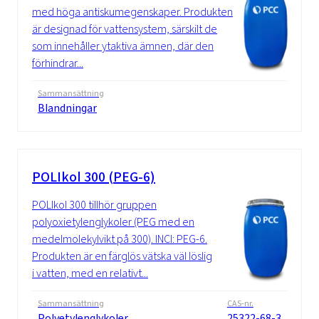
med höga antiskumegenskaper. Produkten
är designad för vattensystem, särskilt de
som innehåller ytaktiva ämnen, där den
förhindrar...
Sammansättning
Blandningar
POLIkol 300 (PEG-6)
POLIkol 300 tillhör gruppen
polyoxietylenglykoler (PEG med en
medelmolekylvikt på 300). INCI: PEG-6.
Produkten är en färglös vätska väl löslig
i vatten, med en relativt...
Sammansättning
CAS-nr.
Polyetylenglykoler
25322-68-3