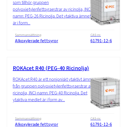
som tillhör gruppen
polyoxietylenfettsyraestrar av ricinolja, INCI-
namn: PEG-26 Ricinolja. Det ytaktiva ämnet
är i form...
Sammansättning
CAS-nr.
Alkoxylerade fettsyror
61791-12-6
ROKAcet R40 (PEG-40 Ricinolja)
ROKAcet R40 är ett nonjoniskt ytaktivt ämne
från gruppen polyoxietylenfettsyraestrar av
ricinolja, INCI-namn: PEG-40 Ricinolja. Det
ytaktiva medlet är i form av...
Sammansättning
CAS-nr.
Alkoxylerade fettsyror
61791-12-6