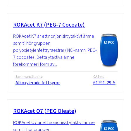
ROKAcet K7 (PEG-7 Cocoate)
ROKAcet K7 är ett nonjoniskt ytaktivt ämne
som tillhör gruppen
polyoxietylenfettsyraestrar (INCI-namn: PEG-
7 cocoate) . Detta ytaktiva ämne
förekommer i form av...
Sammansättning
CAS-nr.
Alkoxylerade fettsyror
61791-29-5
ROKAcet O7 (PEG Oleate)
ROKAcet O7 är ett nonjoniskt ytaktivt ämne
som tillhör gruppen