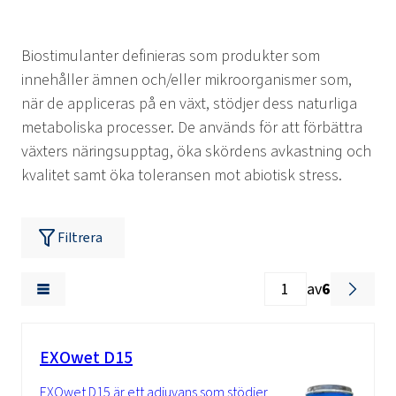
Biostimulanter definieras som produkter som
innehåller ämnen och/eller mikroorganismer som,
när de appliceras på en växt, stödjer dess naturliga
metaboliska processer. De används för att förbättra
växters näringsupptag, öka skördens avkastning och
kvalitet samt öka toleransen mot abiotisk stress.
Filtrera
av
6
EXOwet D15
EXOwet D15 är ett adjuvans som stödjer