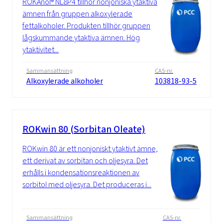
ROKAnol® NL8P4 tillhör nonjoniska ytaktiva
ämnen från gruppen alkoxylerade
fettalkoholer. Produkten tillhör gruppen
lågskummande ytaktiva ämnen. Hög
ytaktivitet...
Sammansättning
CAS-nr.
Alkoxylerade alkoholer
103818-93-5
ROKwin 80 (Sorbitan Oleate)
ROKwin 80 är ett nonjoniskt ytaktivt ämne,
ett derivat av sorbitan och oljesyra. Det
erhålls i kondensationsreaktionen av
sorbitol med oljesyra. Det produceras i...
Sammansättning
CAS-nr.