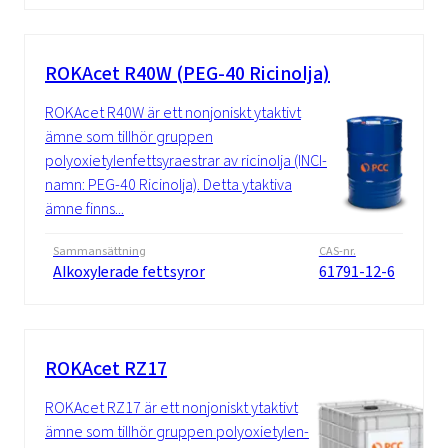
ROKAcet R40W (PEG-40 Ricinolja)
ROKAcet R40W är ett nonjoniskt ytaktivt
ämne som tillhör gruppen
polyoxietylenfettsyraestrar av ricinolja (INCI-
namn: PEG-40 Ricinolja). Detta ytaktiva
ämne finns...
Sammansättning
CAS-nr.
Alkoxylerade fettsyror
61791-12-6
ROKAcet RZ17
ROKAcet RZ17 är ett nonjoniskt ytaktivt
ämne som tillhör gruppen polyoxietylen-