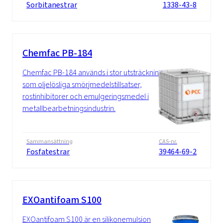
Sorbitanestrar
1338-43-8
Chemfac PB-184
Chemfac PB-184 används i stor utsträckning
som oljelösliga smörjmedelstillsatser,
rostinhibitorer och emulgeringsmedel i
metallbearbetningsindustrin.
Sammansättning
CAS-nr.
Fosfatestrar
39464-69-2
EXOantifoam S100
EXOantifoam S100 är en silikonemulsion