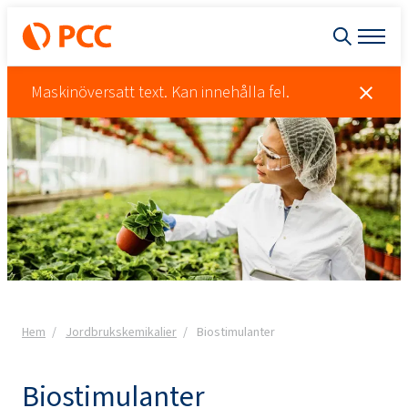
Maskinöversatt text. Kan innehålla fel.
Hem
Jordbrukskemikalier
Biostimulanter
Biostimulanter