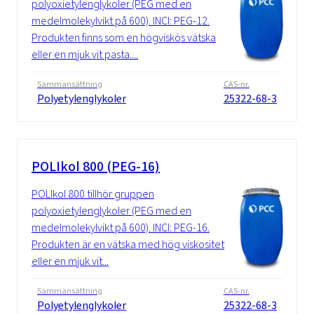
polyoxietylenglykoler (PEG med en
medelmolekylvikt på 600). INCI: PEG-12.
Produkten finns som en högviskös vätska
eller en mjuk vit pasta....
Sammansättning
CAS-nr.
Polyetylenglykoler
25322-68-3
POLIkol 800 (PEG-16)
POLIkol 800 tillhör gruppen
polyoxietylenglykoler (PEG med en
medelmolekylvikt på 600). INCI: PEG-16.
Produkten är en vätska med hög viskositet
eller en mjuk vit...
Sammansättning
CAS-nr.
Polyetylenglykoler
25322-68-3