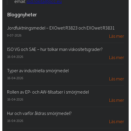
email:
iod.rokita@pcc.eu
Bloggnyheter
Jordfuktningsmedel – EXOwet R3823 och EXOwet R3831
9-07-2026
Läs mer
ISO VG och SAE – hur tolkar man viskositetsgrader?
16-04-2026
Läs mer
Typer av industriella smörjmedel
16-04-2026
Läs mer
Rollen av EP- och AW-tillsatser i smörjmedel
16-04-2026
Läs mer
Hur och varför åldras smörjmedel?
16-04-2026
Läs mer