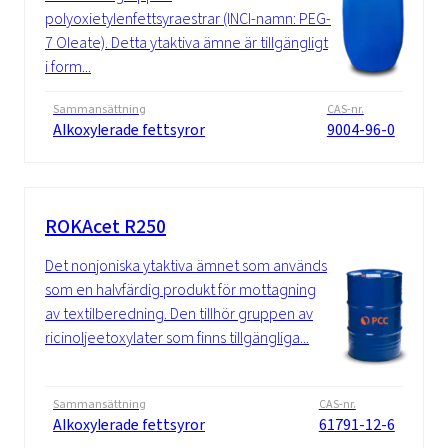
polyoxietylenfettsyraestrar (INCI-namn: PEG-
7 Oleate). Detta ytaktiva ämne är tillgängligt
i form...
Sammansättning
CAS-nr.
Alkoxylerade fettsyror
9004-96-0
ROKAcet R250
Det nonjoniska ytaktiva ämnet som används
som en halvfärdig produkt för mottagning
av textilberedning. Den tillhör gruppen av
ricinoljeetoxylater som finns tillgängliga...
Sammansättning
CAS-nr.
Alkoxylerade fettsyror
61791-12-6