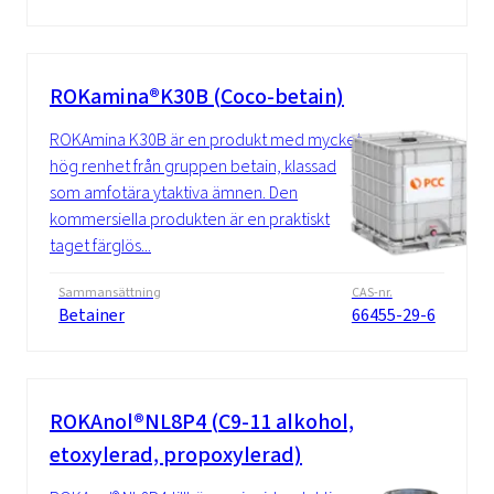
ROKamina®K30B (Coco-betain)
ROKAmina K30B är en produkt med mycket
hög renhet från gruppen betain, klassad
som amfotära ytaktiva ämnen. Den
kommersiella produkten är en praktiskt
taget färglös...
Sammansättning
CAS-nr.
Betainer
66455-29-6
ROKAnol®NL8P4 (C9-11 alkohol,
etoxylerad, propoxylerad)