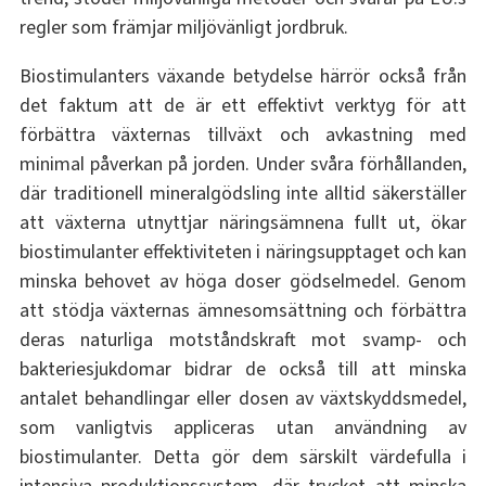
regler som främjar miljövänligt jordbruk.
Biostimulanters växande betydelse härrör också från
det faktum att de är ett effektivt verktyg för att
förbättra växternas tillväxt och avkastning med
minimal påverkan på jorden. Under svåra förhållanden,
där traditionell mineralgödsling inte alltid säkerställer
att växterna utnyttjar näringsämnena fullt ut, ökar
biostimulanter effektiviteten i näringsupptaget och kan
minska behovet av höga doser gödselmedel. Genom
att stödja växternas ämnesomsättning och förbättra
deras naturliga motståndskraft mot svamp- och
bakteriesjukdomar bidrar de också till att minska
antalet behandlingar eller dosen av växtskyddsmedel,
som vanligtvis appliceras utan användning av
biostimulanter. Detta gör dem särskilt värdefulla i