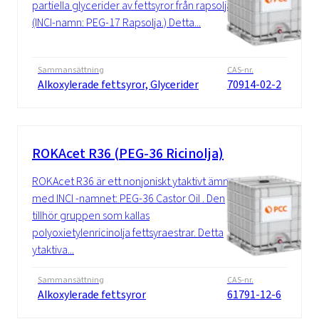
partiella glycerider av fettsyror från rapsolja
(INCI-namn: PEG-17 Rapsolja.) Detta...
Sammansättning
CAS-nr.
Alkoxylerade fettsyror, Glycerider
70914-02-2
ROKAcet R36 (PEG-36 Ricinolja)
ROKAcet R36 är ett nonjoniskt ytaktivt ämne
med INCI -namnet: PEG-36 Castor Oil . Den
tillhör gruppen som kallas
polyoxietylenricinolja fettsyraestrar. Detta
ytaktiva...
Sammansättning
CAS-nr.
Alkoxylerade fettsyror
61791-12-6