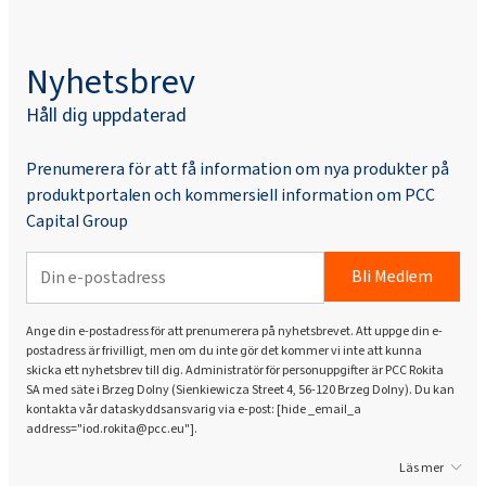
Nyhetsbrev
Håll dig uppdaterad
Prenumerera för att få information om nya produkter på
produktportalen och kommersiell information om PCC
Capital Group
Bli Medlem
Ange din e-postadress för att prenumerera på nyhetsbrevet. Att uppge din e-
postadress är frivilligt, men om du inte gör det kommer vi inte att kunna
skicka ett nyhetsbrev till dig. Administratör för personuppgifter är PCC Rokita
SA med säte i Brzeg Dolny (Sienkiewicza Street 4, 56-120 Brzeg Dolny). Du kan
kontakta vår dataskyddsansvarig via e-post: [hide _email_a
address="iod.rokita@pcc.eu"].
Läs mer