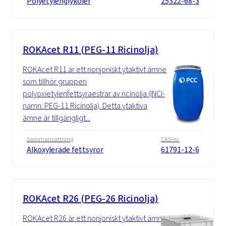
Polyetylenglykoler
25322-68-3
ROKAcet R11 (PEG-11 Ricinolja)
ROKAcet R11 är ett nonjoniskt ytaktivt ämne
som tillhör gruppen
polyoxietylenfettsyraestrar av ricinolja (INCI-
namn: PEG-11 Ricinolja). Detta ytaktiva
ämne är tillgängligt...
Sammansättning
CAS-nr.
Alkoxylerade fettsyror
61791-12-6
ROKAcet R26 (PEG-26 Ricinolja)
ROKAcet R26 är ett nonjoniskt ytaktivt ämne