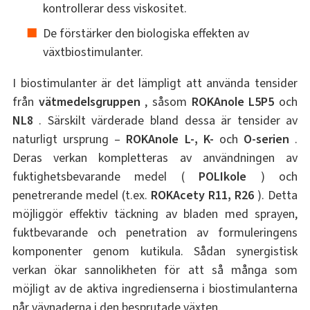
kontrollerar dess viskositet.
De förstärker den biologiska effekten av
växtbiostimulanter.
I biostimulanter är det lämpligt att använda tensider
från
vätmedelsgruppen
, såsom
ROKAnole L5P5
och
NL8
. Särskilt värderade bland dessa är tensider av
naturligt ursprung –
ROKAnole L-, K-
och
O-serien
.
Deras verkan kompletteras av användningen av
fuktighetsbevarande medel (
POLIkole
) och
penetrerande medel (t.ex.
ROKAcety R11, R26
). Detta
möjliggör effektiv täckning av bladen med sprayen,
fuktbevarande och penetration av formuleringens
komponenter genom kutikula. Sådan synergistisk
verkan ökar sannolikheten för att så många som
möjligt av de aktiva ingredienserna i biostimulanterna
når vävnaderna i den besprutade växten.