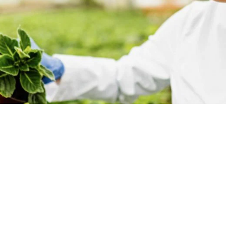
변기 액
엽면비료
석고 보드 및 석고 첨가제
스프레이 폼 단열재
차아염소산나트륨
암반 보강용 접착제
전자공학 및 기술 응용
헤어 케어
0 캐스터 오일)
ROKAnol ID7(Isodeceth-7)
가성소다 플레이크
코올, C12-15, 에톡실화
ROKAnol®LP3135(폴리옥시알킬렌 글리콜
다목적 제품
에테르)
시스템
전선 및 케이블 절연
절연 보드
PEG-11 피마자유
C9-11 파레스-8
폴리우레탄 겔의 원료
첨가제
트리클로로실란
단단한 표면 세척제
목재 세척 및 관리
소르비탄 Oleate
PEG-12
화학 앵커
파이프 커버
욕실 세정제
식기 세척기 세제