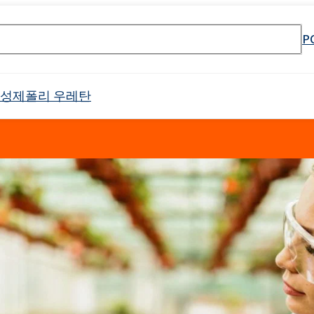
P
활성제
폴리 우레탄
셀 스프레이 폼
Crossin® 하드 36
원료
매트리스 및 쿠션
PU 단열 시스템
냉장 트럭
태닝 산업
물 및 폐수 처리
식품 산업 설치용 청소 제품
전자 산업
고무 과립 접착제
API 생산을위한 원료
목재 모방
건설 용 접착제
음향 절연
첨가제 패키지
식품 포장용 첨가제
하위 범주를 포함한 
리본드 폼 접착제
제약용 용매
오일 얼룩 제거
바로 사용 가능한 제품
소방제 원료
야금 산업
Crossin® 애틱 소프트
Poliurethane 시스템
난연제
배터리 및 축전지
남성 케어
바디 클렌징 화장품
제
가구 청소 및 관리 제품
양쪽 성 계면 활성제
클로랄칼리
보조제
차량 청소 및 관리
인쇄
포장
표백제
Ekoprodur®S0310/E
 번호 검색 엔진
 에톡실화)
Roflex T45(가소제 및 난연제)
 프리 인계 난연제
SULFOROKAnol® L430/1 - 음이온 유화제
범용 접착제
목재 산업
샌드위치 패널용 접착
드릴링 및 터널링
Ekoprodur®S0541
이
차체 패널, 범퍼, 미러 하우징
필터
라이머
얼굴 관리
애완동물 관리
ate 80)
POLIkol 4000정(PEG-90)