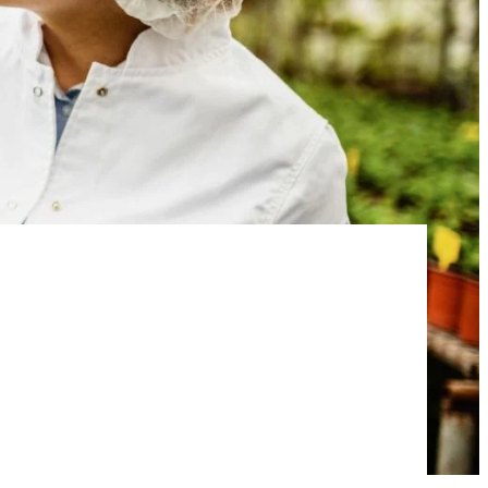
주방용 액체 및 로션
아스팔트 첨가제
염산
 분야
편안함과 인체공학
ROKAmer 2000
모노 클로로 아세트산
ROSULfan®E (2-에틸헥실황산나트륨)
식기 세척기 제품
콘크리트 및 모르타르 첨가제
PEG-40 피마자유
ROKAnol®GA8 (C10 알코올, 에톡실화)
테트라에톡시실란
세탁 세제
코코베타인
Deceth-5
주방 세제