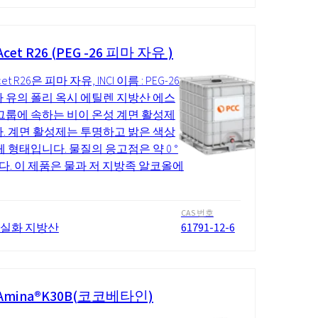
cet R26 (PEG -26 피마 자유 )
et R26은 피마 자유, INCI 이름 : PEG-26
 유의 폴리 옥시 에틸렌 지방산 에스
그룹에 속하는 비이 온성 계면 활성제
. 계면 활성제는 투명하고 밝은 색상
체 형태입니다. 물질의 응고점은 약 0 °
다. 이 제품은 물과 저 지방족 알코올에
CAS 번호
 실화 지방산
61791-12-6
Amina®K30B(코코베타인)