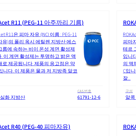
Acet R11 (PEG-11 아주까리 기름)
ROKA
et R11은 피마 자유 (INCI 이름 : PEG-11
ROKAc
자유)의 폴리 옥시 에틸렌 지방산 에스
피마자
그룹에 속하는 비이 온성 계면 활성제
테르 
. 이 계면 활성제는 투명하고 밝은 액
입니다
태로 제공됩니다. 제품의 응고점은 약
의 액
 C입니다. 이 제품은 물과 저 지방족 알코
C입니
잘...
CAS 번호
구성
 실화 지방산
61791-12-6
알콕
Acet R40 (PEG-40 피마자유)
ROK