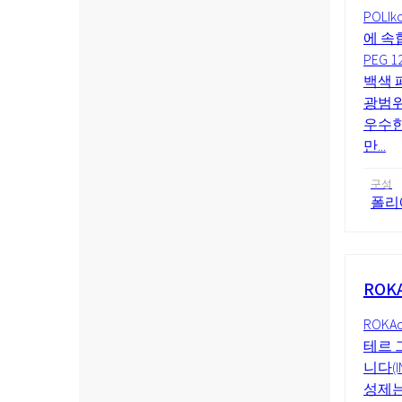
POL
에 속합
PEG
백색 페
광범위
우수한
만...
구성
폴리
ROKA
ROK
테르 
니다(I
성제는