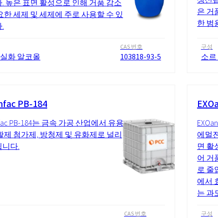
. 높은 표면 활성으로 인해 거품 감소
은 거
요한 세제 및 세제에 주로 사용할 수 있
한 범
.
CAS 번호
구성
 실화 알코올
103818-93-5
소르
fac PB-184
EXOa
fac PB-184는 금속 가공 산업에서 유용
EXOa
활제 첨가제, 방청제 및 유화제로 널리
에멀젼
니다.
면 활
어 거
로 줄입
에서 
는 과도
CAS 번호
구성