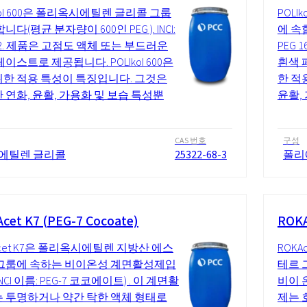
Ikol 600은 폴리옥시에틸렌 글리콜 그룹
POL
니다(평균 분자량이 600인 PEG ). INCI:
에 속합
 12. 제품은 고점도 액체 또는 부드러운
PEG
이스트로 제공됩니다. POLIkol 600은
흰색 페
한 적용 특성이 특징입니다. 그것은
한 적
 연화, 윤활, 가용화 및 보습 특성뿐
윤활,
CAS 번호
구성
에틸렌 글리콜
25322-68-3
폴리
cet K7 (PEG-7 Cocoate)
ROKA
Acet K7은 폴리옥시에틸렌 지방산 에스
ROK
그룹에 속하는 비이온성 계면활성제입
테르 그룹
NCI 이름: PEG-7 코코에이트) . 이 계면활
비이 
 투명하거나 약간 탁한 액체 형태로
제는 