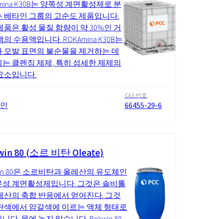
Amina K30B는 양쪽성 계면활성제로 분
 베타인 그룹의 고순도 제품입니다.
제품은 활성 물질 함량이 약 30%인 거
의 수용액입니다. ROKAmina K30B는
 모발 표면의 불순물을 제거하는 데
는 클렌징 제제, 특히 섬세한 제제의
요소입니다.
CAS 번호
 인
66455-29-6
in 80 (소르 비탄 Oleate)
win 80은 소르비탄과 올레산의 유도체인
성 계면활성제입니다. 그것은 솔비톨
레산의 축합 반응에서 얻어진다. 그것
란색에서 암갈색에 이르는 액체 형태로
다. 물에 녹지 않습니다. Rokwin 80