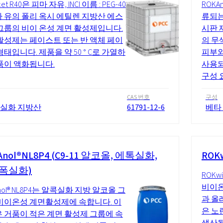
et R40은 피마 자유, INCI 이름 : PEG-40
ROK
 유의 폴리 옥시 에틸렌 지방산 에스
류되는
그룹의 비이 온성 계면 활성제입니다.
시판 
활성제는 페이스트 또는 반 액체 페이
의 무색
형태입니다. 제품을 약 50 ° C로 가열하
피부와
품이 액화됩니다.
사용되
구성 
CAS 번호
구성
 실화 지방산
61791-12-6
베타
Anol®NL8P4 (C9-11 알코올, 에톡실화,
ROKw
폭실화)
ROK
비이온
nol® NL8P4는 알콕실화 지방 알코올 그
과 올
비이온성 계면활성제에 속합니다. 이
은 노
 거품이 적은 계면 활성제 그룹에 속
생산됩니