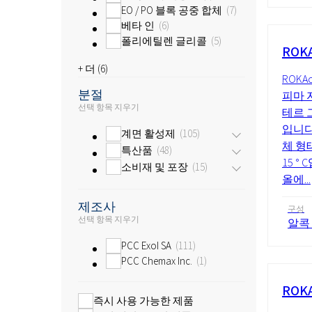
EO / PO 블록 공중 합체
7
베타 인
6
폴리에틸렌 글리콜
5
ROK
+ 더 (
6
)
ROKAc
분절
피마 
선택 항목 지우기
테르 
입니다
계면 활성제
105
체 형
특산품
48
15 °
소비재 및 포장
15
올에...
제조사
구성
선택 항목 지우기
알콕
PCC Exol SA
111
PCC Chemax Inc.
1
ROK
즉시 사용 가능한 제품