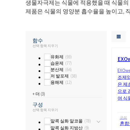
생물자극제는 식물에 적용했을 때 식물의 
제품은 식물의 영양분 흡수율을 높이고, 
함수
선택 항목 지우기
유화제
93
EXOw
습윤제
77
분산제
64
EXO
저 발포제
38
조제입
용해제
12
은 제
으로 
+ 더 (
3
)
여 식
구성
선택 항목 지우기
구성
알콕 실화 알코올
78
혼합
알콕 실화 지방산
9