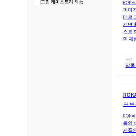
그린 케미스트리 제품
ROKAc
피마자
테르 
계면 
스트 
면 제
구성
알콕
ROK
프로
ROKA
룹의 
제품은