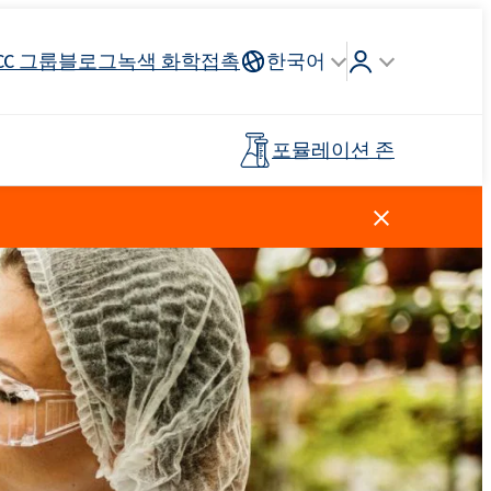
CC 그룹
블로그
녹색 화학
접촉
한국어
포뮬레이션 존
Crossin® 하드 40
리튬 이온
인조가죽
건축 도자기
조종석, 헤드 라이닝, 스티어링
연료 산업
목재 접착제
프리폴리머
휠
스킨 케어
주방 세제
양이온 성 계면 활성제
클로로실란
살포 비료
페인트 및 코팅
플라스틱
탈지제
Ekoprodur®S0330
Rostabil TTDP-V(특수 공정 안정제)
EXOdis PC800 - 범용 분산 및 습윤제
제 및 프
사전 절연 파이프
스포츠 및 레크리에이션 표면
Ekoprodur®S10-HP
용 접착제
친밀한 위생
Roflex T70L(가소제 및 난연제)