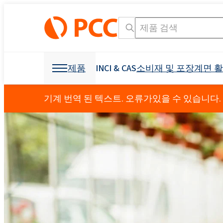
제품
INCI & CAS
소비재 및 포장
계면 
화학 원료
화학 원료
소비재 및 포장
계면 활성제
폴리 우레탄
기계 번역 된 텍스트. 오류가있을 수 있습니다.
개인 관리 및 홈 케어
Crossin® 450 오픈 
가구 산업
OCF (일 액형 폼)
기타 응용
섬유 산업
광업 및 드릴링
제형용 원료
소독 제품
냉동 산업 및 가전
접착제 생산을 위한 
발포제
덮개를 씌운 가구
부형제
건축 및 건설
Crossin® 하드 50
폴리 에스테르 폴리올
폴리 에테르 폴리올
구강 관리
직물 얼룩 제거제
음이온 성 계면 활성
원료 및 중간체
식물 보호 제품
I & I 청소
덧신
액체 비누
비이 온성 계면 활성제
분산액 및 수지
교통
건강 보조 식품
소포제
농약
Ekoprodur® 1331B2
INCI 이름 검색 엔진
CAS
EXOstat 187(지방산,
Roflam B7 - 할로겐
섬유 및 가죽
기타 응용
방수
전력 산업
Ekoprodur®S0331FL
좌석, 머리 받침, 팔걸
아기 케어
ROKwinol 80 (Polysorb
스프레이 단열재