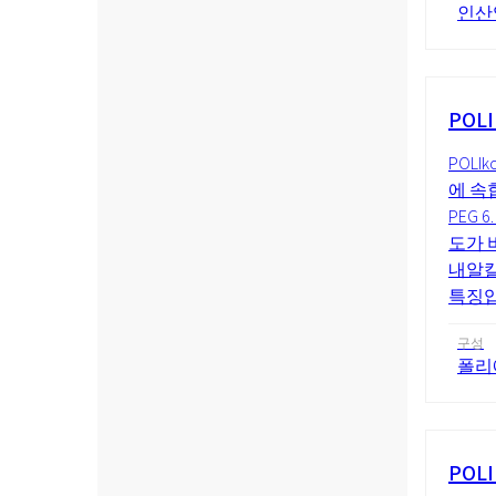
인산
POLI
POL
에 속합
PEG 
도가 
내알칼
특징입
구성
폴리
POLI