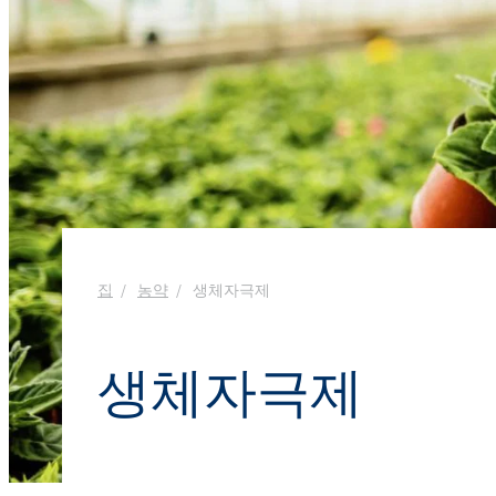
욕실 클리너
창문 클리너
Ekoprodur® S11E-MAX
화학 시약
생체자극제
에너지 및 자원
클로랄칼리
윤활제 및 금속 가공 유체
샌드위치 패널
염소
실란트
향수
음식 산업
ROKAcet R40(PEG-4
가성소다
전자 및 전기 산업
ROKAnol®LP3943 (알
섬유 유연제 및 농축액
프로폭실화)
클로로실란
접착제 및 실란트
열 및 음향 스프레이 
PEG-26 피마자유
ROKAnol®NL6
폴리우레아
사염화 규소
제약
다목적 세정제
Polysorbate 20
청소 및 세탁
집
농약
생체자극제
코팅 및 잉크
PEG-4
파이프 내 단열재
액체 및 젤 세척
펄프 및 제지
생체자극제
손 설거지 세제
플라스틱 및 고무
화재 예방