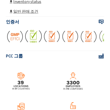
Inventory status
일반 판매 조건
POLIkol 3000 조각 (PEG-60)
인증서
POLIkol 4500 (PEG-100)
POLIkol 4500 조각 (PEG-100)
PCC 그룹
POLIkol 600 (PEG-12)
POLIkol 6000 (PEG-135)
POLIkol 6000 조각 (PEG-135)