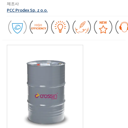
제조사
PCC Prodex Sp. z o.o.