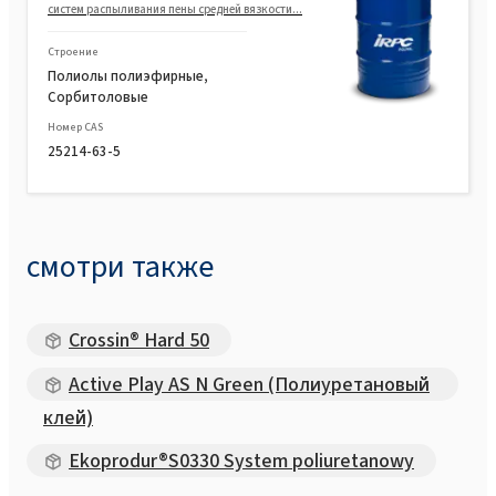
систем распыливания пены средней вязкости...
Строение
Полиолы полиэфирные,
Сорбитоловые
Номер CAS
25214-63-5
смотри также
Crossin® Hard 50
Active Play AS N Green (Полиуретановый
клей)
Ekoprodur®S0330 System poliuretanowy