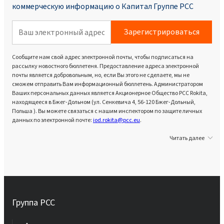
коммерческую информацию о Капитал Группе PCC
Зарегистрироваться
Сообщите нам свой адрес электронной почты, чтобы подписаться на
рассылку новостного бюллетеня. Предоставление адреса электронной
почты является добровольным, но, если Вы этого не сделаете, мы не
сможем отправить Вам информационный бюллетень. Администратором
Ваших персональных данных является Акционерное Общество PCC Rokita,
находящееся в Бжег-Дольном (ул. Сенкевича 4, 56-120 Бжег-Дольный,
Польша ). Вы можете связаться с нашим инспектором по защите личных
данных по электронной почте:
iod.rokita@pcc.eu
.
Читать далее
Группа PCC