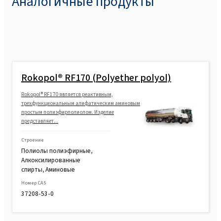
Аналогичные продукты
Rokopol® RF170 (Polyether polyol)
Rokopol® RF170 является реактивным,
трехфункциональным алифатическим аминовым
простым полиэфирполиолом. Изделие
представляет...
Строение
Полиолы полиэфирные,
Алкоксилированные
спирты, Аминовые
Номер CAS
37208-53-0