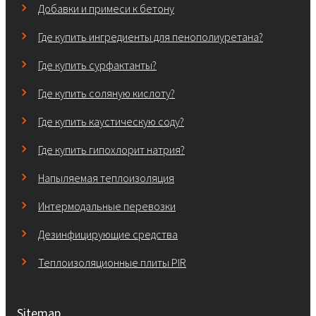
Добавки и примеси к бетону
Где купить ингредиенты для пенополиуретана?
Где купить сурфактанты?
Где купить соляную кислоту?
Где купить каустическую соду?
Где купить гипохлорит натрия?
Напыляемая теплоизоляция
Интермодальные перевозки
Дезинфицирующие средства
Теплоизоляционные плиты PIR
Sitemap