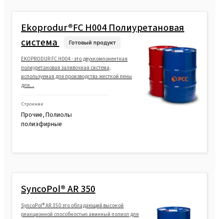
Ekoprodur®FC H004 Полиуретановая
система
Готовый продукт
EKOPRODUR FC H004 - это двухкомпонентная
полиуретановая заливочная система,
используемая для производства жесткой пены
для...
Строение
Прочие, Полиолы
полиэфирные
SyncoPol® AR 350
SyncoPol® AR 350 это обладающий высокой
реакционной способностью аминный полиол для