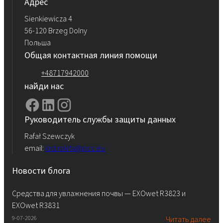
Aдрес
Sienkiewicza 4
56-120 Brzeg Dolny
Польша
Общая контактная линия помощи
+48717942000
найди нас
Руководитель службы защиты данных
Rafał Szewczyk
email:
iod.rokita@pcc.eu
Новости блога
Средства для увлажнения почвы — EXOwet R3823 и
EXOwet R3831
9-07-2026
Читать далее