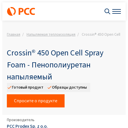
Главная
Напыляемая теплоизоляция
Crossin® 450 Open Cell S
Crossin® 450 Open Cell Spray
Foam - Пенополиуретан
напыляемый
Готовый продукт
Образцы доступны
Спросите о продукте
Производитель
PCC Prodex Sp. z o.o.