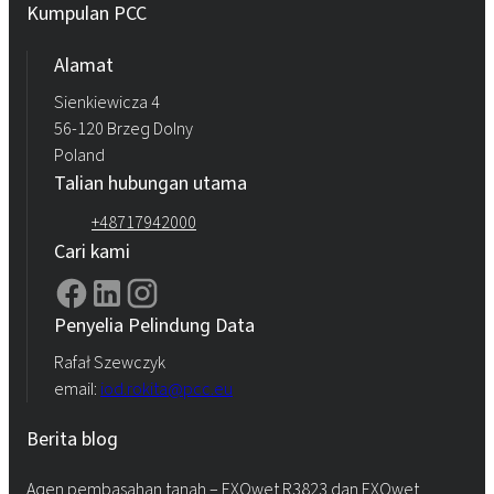
Kumpulan PCC
Alamat
Sienkiewicza 4
56-120 Brzeg Dolny
Poland
Talian hubungan utama
+48717942000
Cari kami
Penyelia Pelindung Data
Rafał Szewczyk
email:
iod.rokita@pcc.eu
Berita blog
Agen pembasahan tanah – EXOwet R3823 dan EXOwet