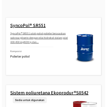
SyncoPol® SR551
SyncoPol ® SR551 ialah poliol polieter berasaskan
sukrosa-gliserin dengan nilai hidroksil dalam julat
438-458 mgKOH/g dan...
Komposisi
Polieter poliol
Sistem poliuretana Ekoprodur®S0542
Sedia untuk digunakan