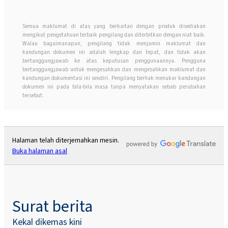
Semua maklumat di atas yang berkaitan dengan produk disediakan
mengikut pengetahuan terbaik pengilang dan diterbitkan dengan niat baik.
Walau bagaimanapun, pengilang tidak menjamin maklumat dan
kandungan dokumen ini adalah lengkap dan tepat, dan tidak akan
bertanggungjawab ke atas keputusan penggunaannya. Pengguna
bertanggungjawab untuk mengesahkan dan mengesahkan maklumat dan
kandungan dokumentasi ini sendiri. Pengilang berhak menukar kandungan
dokumen ini pada bila-bila masa tanpa menyatakan sebab perubahan
tersebut.
Halaman telah diterjemahkan mesin.
Buka halaman asal
Surat berita
Kekal dikemas kini