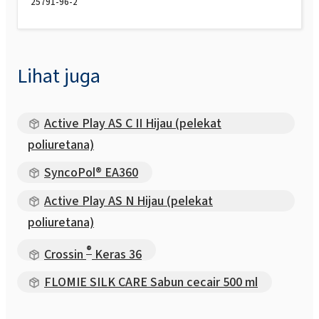
25791-96-2
Lihat juga
Active Play AS C II Hijau (pelekat
poliuretana)
SyncoPol® EA360
Active Play AS N Hijau (pelekat
poliuretana)
®
Crossin
Keras 36
FLOMIE SILK CARE Sabun cecair 500 ml