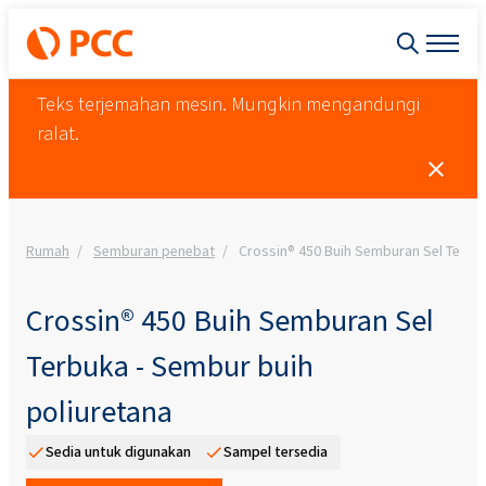
Teks terjemahan mesin. Mungkin mengandungi
ralat.
Rumah
Semburan penebat
Crossin® 450 Buih Semburan Sel Terbuk
Crossin® 450 Buih Semburan Sel
Terbuka - Sembur buih
poliuretana
Sedia untuk digunakan
Sampel tersedia