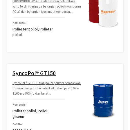
EKOPRODUR S0540 D ialah sistem poliuretana
yang terdiri daripada bahagian poliol (komponen
POLY) dan bahagian isosianat (komponen...
Komposisi
Poliester poliol, Polieter
poliol
SyncoPol® GT150
SyncoPol ® GT150 ialah poliol polieter berasaskan
gliserin dengan nilai hidroksil dalam julat 1085-
1160 mg KOH/g dan berat...
Komposisi
Polieter poliol, Poliol
gliserin
CAS No.