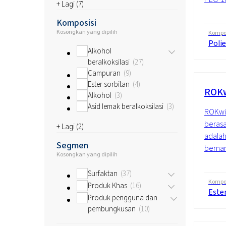
+ Lagi (
7
)
Komposisi
Kosongkan yang dipilih
Kompos
Polie
Alkohol
beralkoksilasi
27
Campuran
9
Ester sorbitan
4
ROKw
Alkohol
3
Asid lemak beralkoksilasi
3
ROKwin
berasa
+ Lagi (
2
)
adalah
Segmen
bernam
Kosongkan yang dipilih
Surfaktan
37
Kompos
Produk Khas
16
Este
Produk pengguna dan
pembungkusan
10