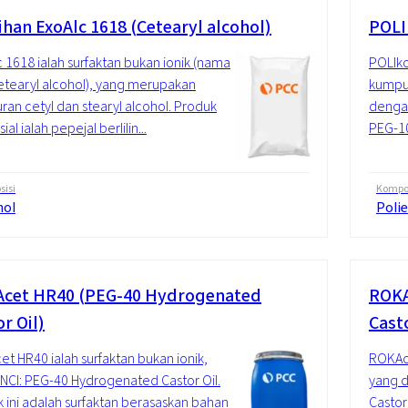
ihan ExoAlc 1618 (Cetearyl alcohol)
POLI
 1618 ialah surfaktan bukan ionik (nama
POLIko
Cetearyl alcohol), yang merupakan
kumpul
an cetyl dan stearyl alcohol. Produk
dengan
al ialah pepejal berlilin...
PEG-10
isi
Kompos
hol
Polie
cet HR40 (PEG-40 Hydrogenated
ROKA
r Oil)
Casto
t HR40 ialah surfaktan bukan ionik,
ROKAce
NCI: PEG-40 Hydrogenated Castor Oil.
yang d
 ini adalah surfaktan berasaskan bahan
Castor