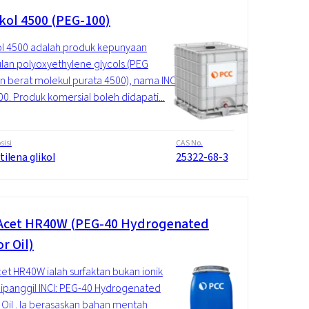
kol 4500 (PEG-100)
l 4500 adalah produk kepunyaan
an polyoxyethylene glycols (PEG
 berat molekul purata 4500), nama INCI:
0. Produk komersial boleh didapati...
isi
CAS No.
tilena glikol
25322-68-3
cet HR40W (PEG-40 Hydrogenated
r Oil)
t HR40W ialah surfaktan bukan ionik
ipanggil INCI: PEG-40 Hydrogenated
 Oil . Ia berasaskan bahan mentah