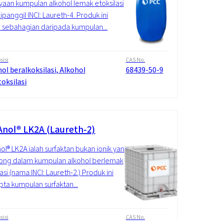
aan kumpulan alkohol lemak etoksilasi
ipanggil INCI: Laureth-4. Produk ini
 sebahagian daripada kumpulan...
isi
CAS No.
ol beralkoksilasi, Alkohol
68439-50-9
oksilasi
nol® LK2A (Laureth-2)
l® LK2A ialah surfaktan bukan ionik yang
ong dalam kumpulan alkohol berlemak
asi (nama INCI: Laureth-2.) Produk ini
ta kumpulan surfaktan...
isi
CAS No.