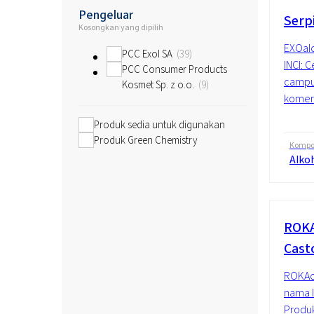
Pengeluar
Serp
Kosongkan yang dipilih
EXOalc
PCC Exol SA
39
INCI: 
PCC Consumer Products
campur
Kosmet Sp. z o.o.
9
komersi
Produk sedia untuk digunakan
Produk Green Chemistry
Kompos
Alko
ROKA
Casto
ROKAce
nama I
Produk