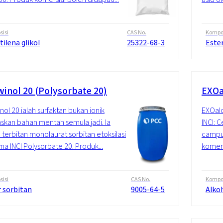
isi
CAS No.
Kompos
tilena glikol
25322-68-3
Este
inol 20 (Polysorbate 20)
EXOal
ol 20 ialah surfaktan bukan ionik
EXOalc
skan bahan mentah semula jadi. Ia
INCI: 
 terbitan monolaurat sorbitan etoksilasi
campur
a INCI Polysorbate 20. Produk...
komersi
isi
CAS No.
Kompos
r sorbitan
9005-64-5
Alko