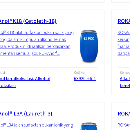
nol®K18 (Cetoleth-18)
ROKA
l® K18 ialah surfaktan bukan ionik yang
ROKAno
ong dalam kumpulan alkohol lemak
kepuny
ilasi. Produk ini dihasilkan berdasarkan
(nama 
mentah semula jadi. ROKAnol®...
daripa
isi
CAS No.
Kompos
ol beralkoksilasi, Alkohol
68920-66-1
Alkoh
oksilasi
beret
nol® L3A (Laureth-3)
ROKA
l® L3A ialah surfaktan bukan ionik yang
ROKAno