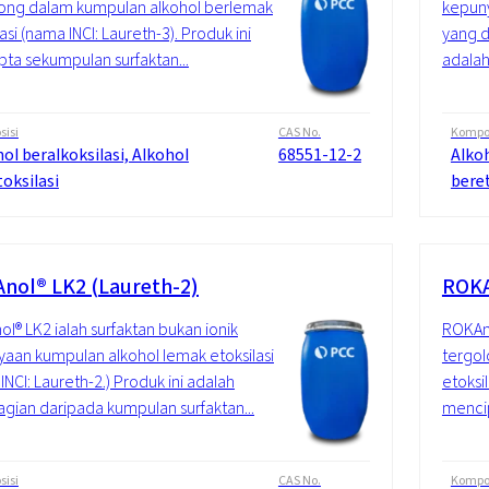
ong dalam kumpulan alkohol berlemak
kepuny
asi (nama INCI: Laureth-3). Produk ini
yang d
ta sekumpulan surfaktan...
adalah
isi
CAS No.
Kompos
ol beralkoksilasi, Alkohol
68551-12-2
Alkoh
oksilasi
beret
nol® LK2 (Laureth-2)
ROKA
l® LK2 ialah surfaktan bukan ionik
ROKAno
aan kumpulan alkohol lemak etoksilasi
tergol
INCI: Laureth-2.) Produk ini adalah
etoksil
gian daripada kumpulan surfaktan...
mencip
isi
CAS No.
Kompos