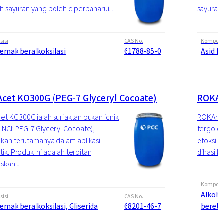
 sayuran yang boleh diperbaharui....
sayura
isi
CAS No.
Kompos
lemak beralkoksilasi
61788-85-0
Asid 
cet KO300G (PEG-7 Glyceryl Cocoate)
ROKA
t KO300G ialah surfaktan bukan ionik
ROKAno
INCI: PEG-7 Glyceryl Cocoate),
tergol
kan terutamanya dalam aplikasi
etoksi
ik. Produk ini adalah terbitan
dihasi
skan...
Kompos
Alkoh
isi
CAS No.
lemak beralkoksilasi, Gliserida
68201-46-7
beret