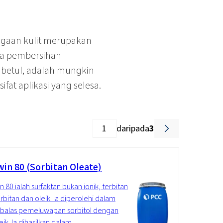
agaan kulit merupakan
ada pembersihan
 betul, adalah mungkin
at aplikasi yang selesa.
daripada
3
in 80 (Sorbitan Oleate)
 80 ialah surfaktan bukan ionik, terbitan
orbitan dan oleik. Ia diperolehi dalam
 balas pemeluwapan sorbitol dengan
eik. Ia dihasilkan dalam...