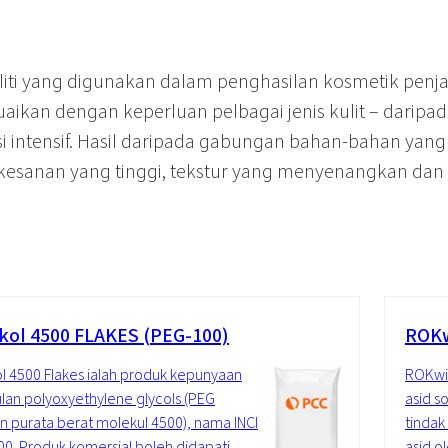
liti yang digunakan dalam penghasilan kosmetik penj
uaikan dengan keperluan pelbagai jenis kulit – darip
 intensif. Hasil daripada gabungan bahan-bahan yang
anan yang tinggi, tekstur yang menyenangkan dan sif
kol 4500 FLAKES (PEG-100)
ROKw
l 4500 Flakes ialah produk kepunyaan
ROKwin
an polyoxyethylene glycols (PEG
asid s
 purata berat molekul 4500), nama INCI:
tindak
0. Produk komersial boleh didapati...
asid ol