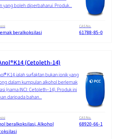
n yang boleh diperbaharui. Produk...
isi
CAS No.
lemak beralkoksilasi
61788-85-0
nol®K14 (Cetoleth-14)
l® K14 ialah surfaktan bukan ionik yang
ong dalam kumpulan alkohol berlemak
lasi (nama INCI: Cetoleth–14). Produk ini
lkan daripada bahan...
isi
CAS No.
ol beralkoksilasi, Alkohol
68920-66-1
oksilasi