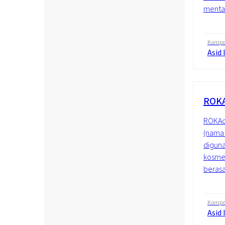
mentah
Kompos
Asid 
ROKA
ROKAce
(nama 
diguna
kosmet
berasa
Kompos
Asid 