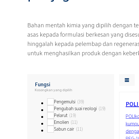
Bahan mentah kimia yang dipilih dengan te
asas kepada formulasi berkesan yang dises
hinggalah kepada pelembap dan regenerasi
untuk menghasilkan produk dengan keberkes
Fungsi
Kosongkan yang dipilih
Pengemulsi
39
POLI
Pengubah suai reologi
19
Pelarut
19
POLIko
Emolien
11
kumpul
Sabun cair
11
dengan
PEG-10