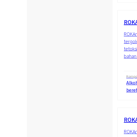
ROKA
ROKAno
tergol
tetoks
bahan 
Kompos
Alkoh
beret
ROKA
ROKAno