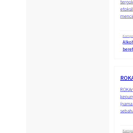
tergol
etoksil
mencip
Kompos
Alkoh
beret
ROKA
ROKAno
kepuny
(nama 
sebaha
Kompos