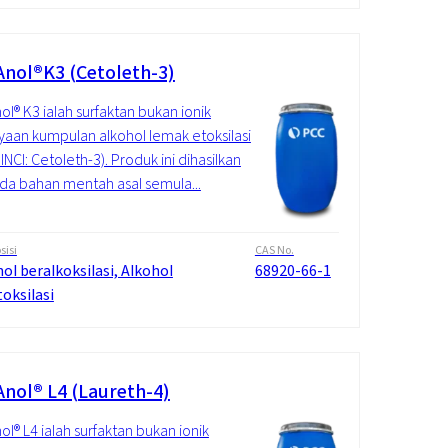
nol®K3 (Cetoleth-3)
l® K3 ialah surfaktan bukan ionik
aan kumpulan alkohol lemak etoksilasi
INCI: Cetoleth-3). Produk ini dihasilkan
da bahan mentah asal semula...
isi
CAS No.
ol beralkoksilasi, Alkohol
68920-66-1
oksilasi
nol® L4 (Laureth-4)
l® L4 ialah surfaktan bukan ionik