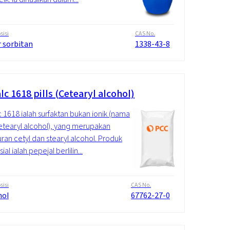
isi
CAS No.
r sorbitan
1338-43-8
c 1618 pills (Cetearyl alcohol)
 1618 ialah surfaktan bukan ionik (nama
Cetearyl alcohol), yang merupakan
an cetyl dan stearyl alcohol. Produk
al ialah pepejal berlilin...
isi
CAS No.
hol
67762-27-0