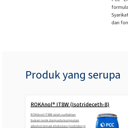
formul
Syarik
dan for
Produk yang serupa
ROKAnol® IT8W (Isotrideceth-8)
ROKAnol IT8W ialah surfaktan
bukan ionik daripada kumpulan
alkohol lemak etoksilasi (isotridecyl