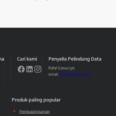
ma
Cari kami
Penyelia Pelindung Data
Rafał Szewczyk
email:
iod.rokita@pcc.eu
Produk paling popular
Pembasmi kuman