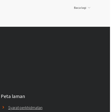
Baca lagi
Peta laman
Syarat perkhidmatan