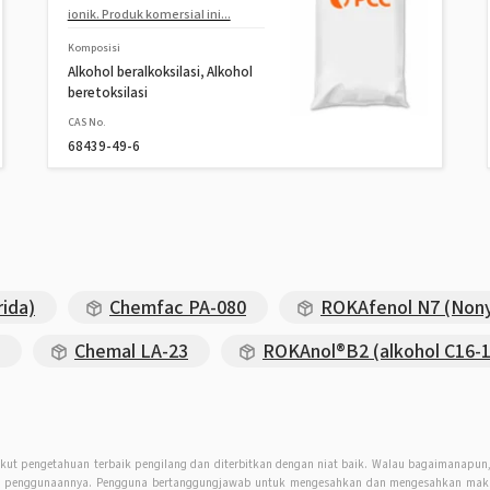
ionik. Produk komersial ini...
Komposisi
Alkohol beralkoksilasi, Alkohol
beretoksilasi
CAS No.
68439-49-6
rida)
Chemfac PA-080
ROKAfenol N7 (Nony
Chemal LA-23
ROKAnol®B2 (alkohol C16-18
kut pengetahuan terbaik pengilang dan diterbitkan dengan niat baik. Walau bagaimanapu
an penggunaannya. Pengguna bertanggungjawab untuk mengesahkan dan mengesahkan maklu