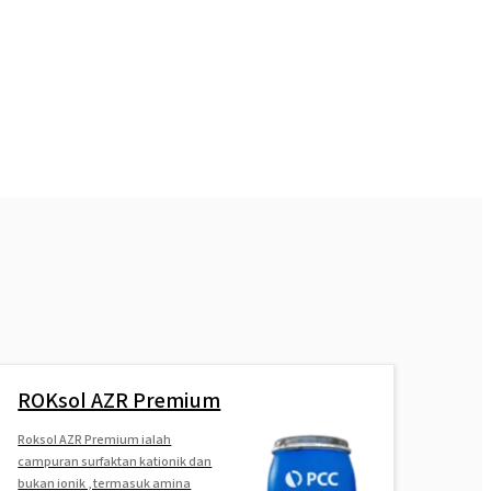
ROKsol AZR Premium
Roksol AZR Premium ialah
campuran surfaktan kationik dan
bukan ionik , termasuk amina