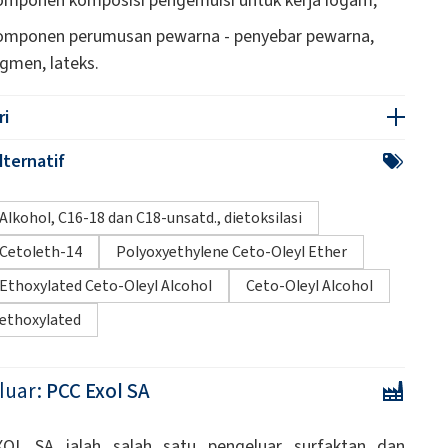
omponen perumusan pewarna - penyebar pewarna,
igmen, lateks.
ri
ternatif
Alkohol, C16-18 dan C18-unsatd., dietoksilasi
Cetoleth-14
Polyoxyethylene Ceto-Oleyl Ether
Ethoxylated Ceto-Oleyl Alcohol
Ceto-Oleyl Alcohol
ethoxylated
luar:
PCC Exol SA
OL SA ialah salah satu pengeluar surfaktan dan