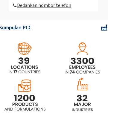
Dedahkan nombor telefon
ROKAnol®K5 (Cetoleth-5)
Kumpulan PCC
ROKAnol®K7 (Cetoleth-7)