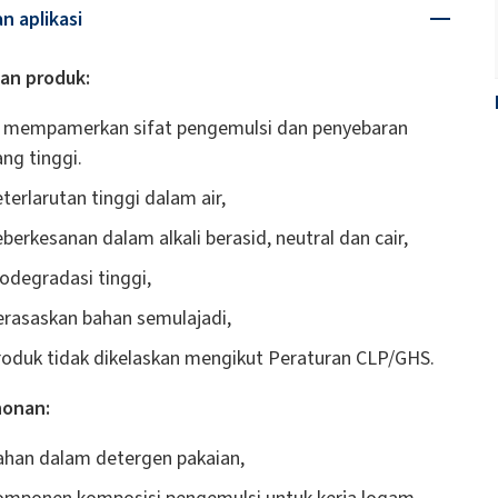
an aplikasi
an produk:
a mempamerkan sifat pengemulsi dan penyebaran
ang tinggi.
eterlarutan tinggi dalam air,
eberkesanan dalam alkali berasid, neutral dan cair,
iodegradasi tinggi,
erasaskan bahan semulajadi,
roduk tidak dikelaskan mengikut Peraturan CLP/GHS.
onan:
ahan dalam detergen pakaian,
omponen komposisi pengemulsi untuk kerja logam,