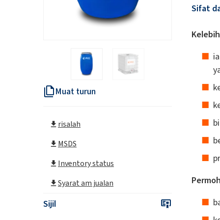
Sifat d
Kelebih
i
y
k
Muat turun
k
b
risalah
b
MSDS
p
Inventory status
Permoh
Syarat am jualan
b
Sijil
k