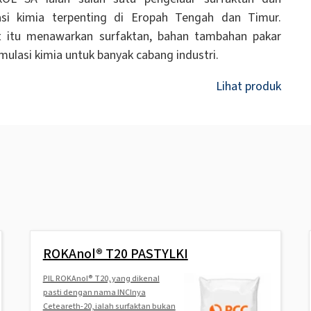
asi kimia terpenting di Eropah Tengah dan Timur.
at itu menawarkan surfaktan, bahan tambahan pakar
mulasi kimia untuk banyak cabang industri.
Lihat produk
ROKAnol® T20 PASTYLKI
PIL ROKAnol® T20, yang dikenal
pasti dengan nama INCInya
Ceteareth-20, ialah surfaktan bukan