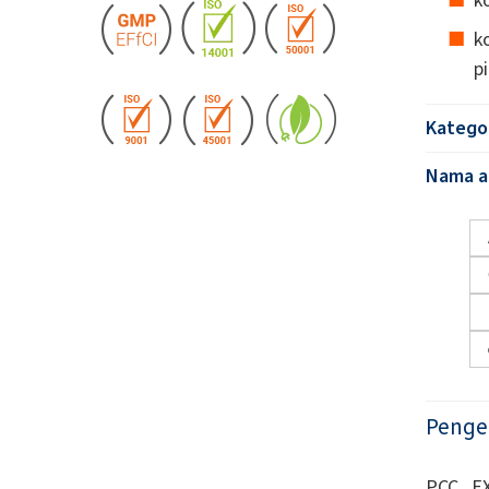
k
p
Katego
Nama al
Penge
PCC EX