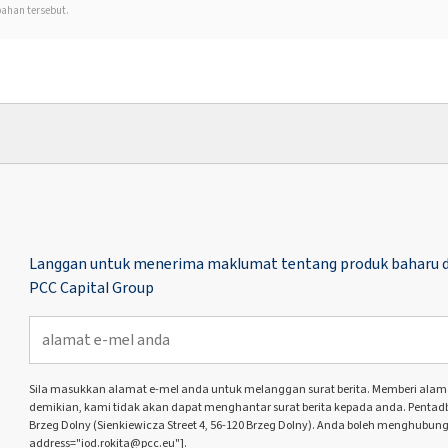
ahan tersebut.
Langgan untuk menerima maklumat tentang produk baharu d
PCC Capital Group
Sila masukkan alamat e-mel anda untuk melanggan surat berita. Memberi alamat 
demikian, kami tidak akan dapat menghantar surat berita kepada anda. Pentadbir
Brzeg Dolny (Sienkiewicza Street 4, 56-120 Brzeg Dolny). Anda boleh menghubung
address="iod.rokita@pcc.eu"].