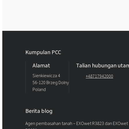
Kumpulan PCC
Alamat
Talian hubungan uta
Sienkiewicza 4
+48717942000
56-120 Brzeg Dolny
Poland
Berita blog
Agen pembasahan tanah – EXOwet R3823 dan EXOwet