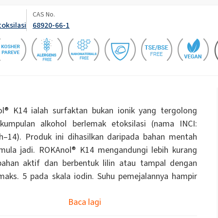
Kayu
Cecair tandas
CAS No.
Biostimulan
oksilasi
68920-66-1
Natrium hipoklorit
Papan penebat
Pelekat pembinaan
uk Panel
Pelekat sejagat
Pelekat tetulang jisim 
inyak Jarak)
ROKAnol ID7 (Isodeceth-7)
Serpihan soda kaustik
ol, C12-15,
ROKAnol®LP3135 (Polyoxyalkylene glycol
asi)
eter)
Kosmetik Pembersih Badan
Minyak wangi
Produk pelbagai guna
PEG-11 Minyak Kastor
C9-11 PARETH-8
Trichlorosilane
ip
Penebat wayar & kabel
Penggerudian dan te
Poliurea
Bahan tambahan
l® K14 ialah surfaktan bukan ionik yang tergolong
Sorbitan Oleate
kumpulan alkohol berlemak etoksilasi (nama INCI:
ayangan
Penjagaan Kulit
Penjagaan Lelaki
h–14). Produk ini dihasilkan daripada bahan mentah
PEG-12
emula jadi. ROKAnol® K14 mengandungi lebih kurang
Sistem penebat PU
Sistem semburan ter
ahan aktif dan berbentuk lilin atau tampal dengan
akustik
aks. 5 pada skala iodin. Suhu pemejalannya hampir
Penjagaan Rambut
Baca lagi