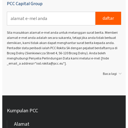
PCC Capital Group
daftar
Sila masukkan alamat e-mel anda untuk melanggan surat berita. Memberi
alamat e-mel anda adalah secara sukarela, tetapi jika anda tidak berbuat
demikian, kami tidak akan dapat menghantar surat berita kepada anda.
Pentadbir data peribadi ialah PCC Rokita SA dengan pejabat berdaftarnya di
Brzeg Dolny (Sienkiewicza Street 4, 56-120 Brzeg Dolny). Anda boleh
menghubungi Penyelia Perlindungan Data kami melalui e-mel: [hide
_email_a address="iod.rokita@pcc.eu"].
Baca lagi
Kumpulan PCC
Alamat