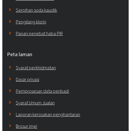
Serpihan soda kaustik
Pengilang klorin
Papan penebat haba PIR
Peta laman
Syarat perkhidmatan
Dasar privasi
Pemprosesan data peribadi
Syarat Umum Jualan
Laporan kerosakan penghantaran
Brosur imej