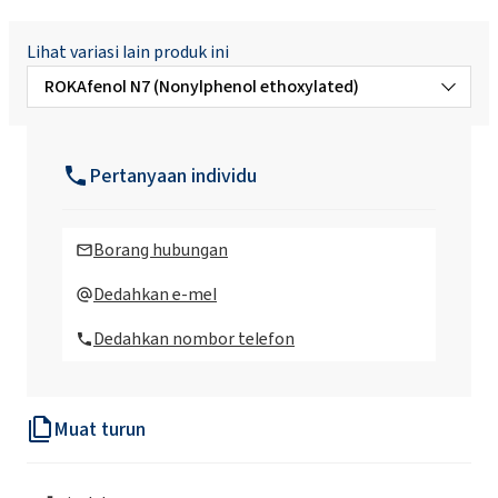
Lihat variasi lain produk ini
ROKAfenol N7 (Nonylphenol ethoxylated)
ROKAfenol N10 (Nonylphenol ethoxylated)
Pertanyaan individu
ROKAfenol N12 (Nonylphenol ethoxylated)
Borang hubungan
ROKAfenol N14 (Nonylphenol ethoxylated)
Dedahkan e-mel
Dedahkan nombor telefon
ROKAfenol N22 (Nonylphenol ethoxylated)
ROKAfenol N22/30 (Nonylphenol
Muat turun
ethoxylated)