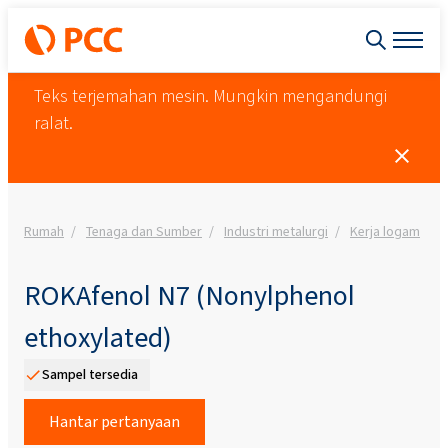
Teks terjemahan mesin. Mungkin mengandungi
ralat.
Rumah
Tenaga dan Sumber
Industri metalurgi
Kerja logam
ROKAfenol N7 (Nonylphenol
ethoxylated)
Sampel tersedia
Hantar pertanyaan