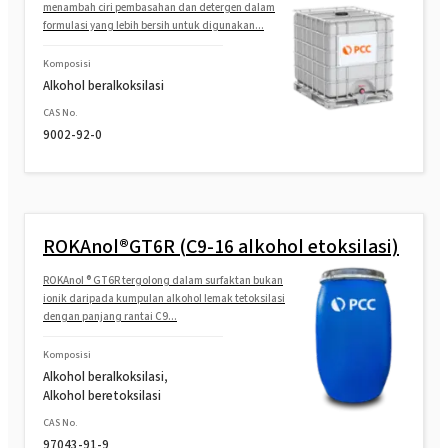
nilfenol)
menambah ciri pembasahan dan detergen dalam
formulasi yang lebih bersih untuk digunakan...
ROKAfenol D8 (Dodecylphenol
Komposisi
teethoxylated)
Alkohol beralkoksilasi
CAS No.
ROKAfenol D22 (Dodesilfenol beretoksilasi)
9002-92-0
ROKAnol®GT6R (C9-16 alkohol etoksilasi)
ROKAnol ® GT6R tergolong dalam surfaktan bukan
ionik daripada kumpulan alkohol lemak tetoksilasi
dengan panjang rantai C9...
Komposisi
Alkohol beralkoksilasi,
Alkohol beretoksilasi
CAS No.
97043-91-9