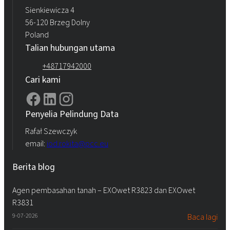
Sienkiewicza 4
56-120 Brzeg Dolny
Poland
Talian hubungan utama
+48717942000
Cari kami
Penyelia Pelindung Data
Rafał Szewczyk
email:
iod.rokita@pcc.eu
Berita blog
Agen pembasahan tanah – EXOwet R3823 dan EXOwet
R3831
9-07-2026
Baca lagi