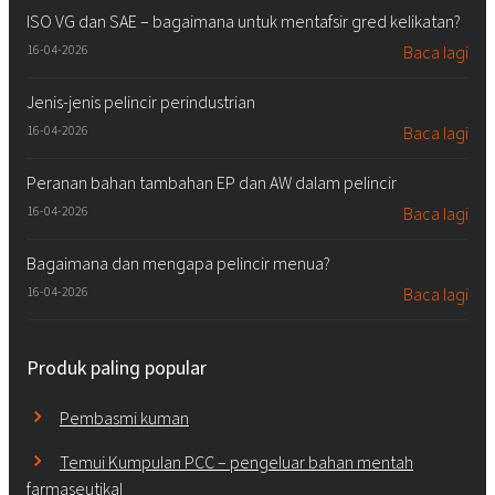
ISO VG dan SAE – bagaimana untuk mentafsir gred kelikatan?
16-04-2026
Baca lagi
Jenis-jenis pelincir perindustrian
16-04-2026
Baca lagi
Peranan bahan tambahan EP dan AW dalam pelincir
16-04-2026
Baca lagi
Bagaimana dan mengapa pelincir menua?
16-04-2026
Baca lagi
Produk paling popular
Pembasmi kuman
Temui Kumpulan PCC – pengeluar bahan mentah
farmaseutikal