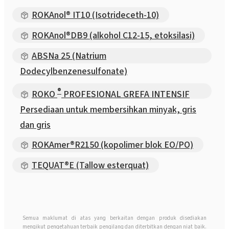
ROKAnol® IT10 (Isotrideceth-10)
ROKAnol®DB9 (alkohol C12-15, etoksilasi)
ABSNa 25 (Natrium
Dodecylbenzenesulfonate)
®
ROKO
PROFESIONAL GREFA INTENSIF
Persediaan untuk membersihkan minyak, gris
dan gris
ROKAmer®R2150 (kopolimer blok EO/PO)
TEQUAT®E (Tallow esterquat)
Semua maklumat di atas yang berkaitan dengan produk disediakan
mengikut pengetahuan terbaik pengilang dan diterbitkan dengan niat baik.