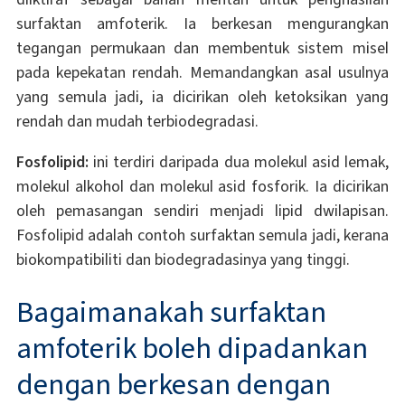
surfaktan amfoterik. Ia berkesan mengurangkan
tegangan permukaan dan membentuk sistem misel
pada kepekatan rendah. Memandangkan asal usulnya
yang semula jadi, ia dicirikan oleh ketoksikan yang
rendah dan mudah terbiodegradasi.
Fosfolipid:
ini terdiri daripada dua molekul asid lemak,
molekul alkohol dan molekul asid fosforik. Ia dicirikan
oleh pemasangan sendiri menjadi lipid dwilapisan.
Fosfolipid adalah contoh surfaktan semula jadi, kerana
biokompatibiliti dan biodegradasinya yang tinggi.
Bagaimanakah surfaktan
amfoterik boleh dipadankan
dengan berkesan dengan