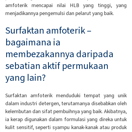
amfoterik mencapai nilai HLB yang tinggi, yang
menjadikannya pengemulsi dan pelarut yang baik.
Surfaktan amfoterik –
bagaimana ia
membezakannya daripada
sebatian aktif permukaan
yang lain?
Surfaktan amfoterik menduduki tempat yang unik
dalam industri detergen, terutamanya disebabkan oleh
kelembutan dan sifat pembuihnya yang baik. Akibatnya,
ia kerap digunakan dalam formulasi yang direka untuk
kulit sensitif, seperti syampu kanak-kanak atau produk