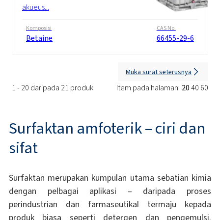
akueus...
Komposisi
CAS No.
Betaine
66455-29-6
Muka surat seterusnya
1 - 20 daripada 21 produk
Item pada halaman:
20
40
60
Surfaktan amfoterik – ciri dan
sifat
Surfaktan merupakan kumpulan utama sebatian kimia
dengan pelbagai aplikasi – daripada proses
perindustrian dan farmaseutikal termaju kepada
produk biasa seperti detergen dan pengemulsi.