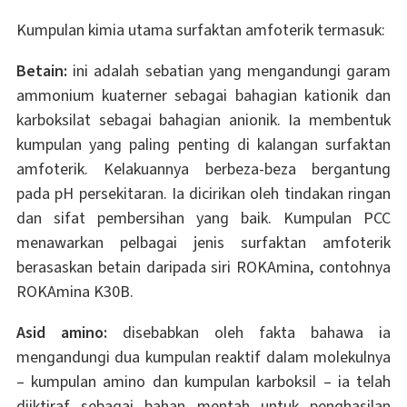
Kumpulan kimia utama surfaktan amfoterik termasuk:
Betain:
ini adalah sebatian yang mengandungi garam
ammonium kuaterner sebagai bahagian kationik dan
karboksilat sebagai bahagian anionik. Ia membentuk
kumpulan yang paling penting di kalangan surfaktan
amfoterik. Kelakuannya berbeza-beza bergantung
pada pH persekitaran. Ia dicirikan oleh tindakan ringan
dan sifat pembersihan yang baik. Kumpulan PCC
menawarkan pelbagai jenis surfaktan amfoterik
berasaskan betain daripada siri ROKAmina, contohnya
ROKAmina K30B.
Asid amino:
disebabkan oleh fakta bahawa ia
mengandungi dua kumpulan reaktif dalam molekulnya
– kumpulan amino dan kumpulan karboksil – ia telah
diiktiraf sebagai bahan mentah untuk penghasilan