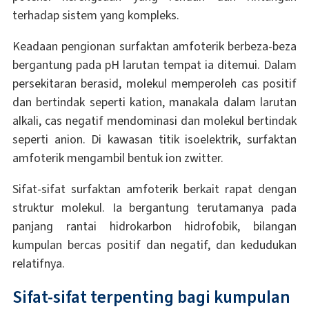
terhadap sistem yang kompleks.
Keadaan pengionan surfaktan amfoterik berbeza-beza
bergantung pada pH larutan tempat ia ditemui. Dalam
persekitaran berasid, molekul memperoleh cas positif
dan bertindak seperti kation, manakala dalam larutan
alkali, cas negatif mendominasi dan molekul bertindak
seperti anion. Di kawasan titik isoelektrik, surfaktan
amfoterik mengambil bentuk ion zwitter.
Sifat-sifat surfaktan amfoterik berkait rapat dengan
struktur molekul. Ia bergantung terutamanya pada
panjang rantai hidrokarbon hidrofobik, bilangan
kumpulan bercas positif dan negatif, dan kedudukan
relatifnya.
Sifat-sifat terpenting bagi kumpulan