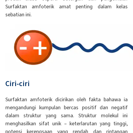
Surfaktan amfoterik amat penting dalam kelas
sebatian ini.
Ciri-ciri
Surfaktan amfoterik dicirikan oleh fakta bahawa ia
mengandungi kumpulan bercas positif dan negatif
dalam struktur yang sama. Struktur molekul ini
menghasilkan sifat unik – keterlarutan yang tinggi,
potensi kerengsaan yang rendah dan rintangan