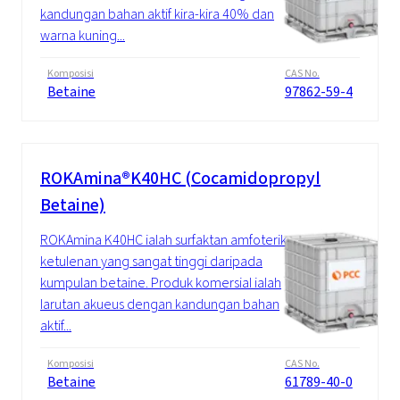
kandungan bahan aktif kira-kira 40% dan
warna kuning...
Komposisi
CAS No.
Betaine
97862-59-4
ROKAmina®K40HC (Cocamidopropyl
Betaine)
ROKAmina K40HC ialah surfaktan amfoterik
ketulenan yang sangat tinggi daripada
kumpulan betaine. Produk komersial ialah
larutan akueus dengan kandungan bahan
aktif...
Komposisi
CAS No.
Betaine
61789-40-0