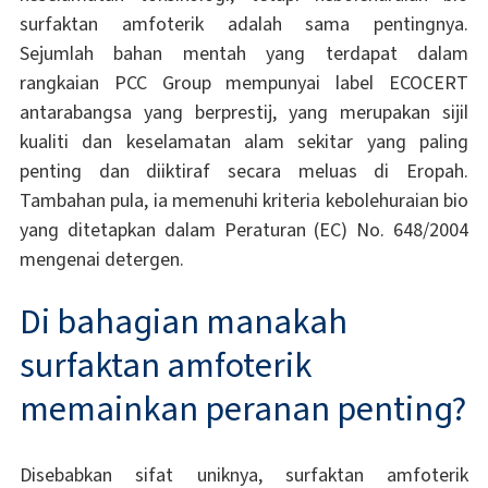
surfaktan amfoterik adalah sama pentingnya.
Sejumlah bahan mentah yang terdapat dalam
rangkaian PCC Group mempunyai label ECOCERT
antarabangsa yang berprestij, yang merupakan sijil
kualiti dan keselamatan alam sekitar yang paling
penting dan diiktiraf secara meluas di Eropah.
Tambahan pula, ia memenuhi kriteria kebolehuraian bio
yang ditetapkan dalam Peraturan (EC) No. 648/2004
mengenai detergen.
Di bahagian manakah
surfaktan amfoterik
memainkan peranan penting?
Disebabkan sifat uniknya, surfaktan amfoterik