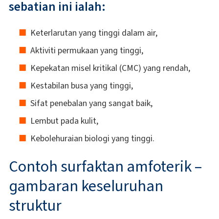
sebatian ini ialah:
Keterlarutan yang tinggi dalam air,
Aktiviti permukaan yang tinggi,
Kepekatan misel kritikal (CMC) yang rendah,
Kestabilan busa yang tinggi,
Sifat penebalan yang sangat baik,
Lembut pada kulit,
Kebolehuraian biologi yang tinggi.
Contoh surfaktan amfoterik –
gambaran keseluruhan
struktur