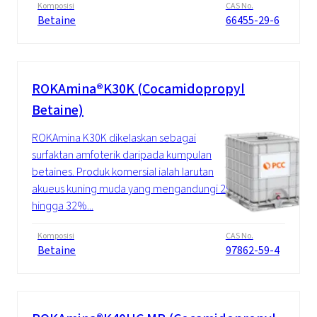
Komposisi
CAS No.
Betaine
66455-29-6
ROKAmina®K30K (Cocamidopropyl
Betaine)
ROKAmina K30K dikelaskan sebagai
surfaktan amfoterik daripada kumpulan
betaines. Produk komersial ialah larutan
akueus kuning muda yang mengandungi 29
hingga 32%...
Komposisi
CAS No.
Betaine
97862-59-4