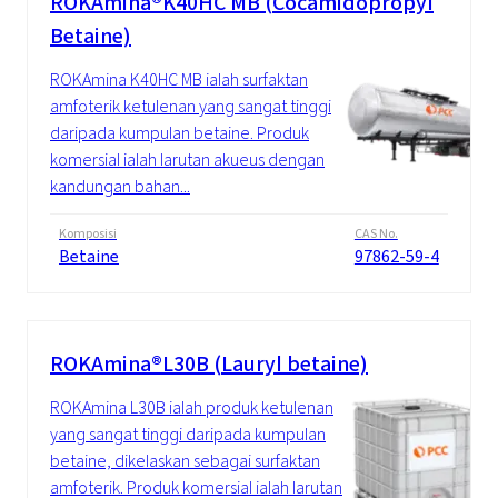
ROKAmina®K40HC MB (Cocamidopropyl
Betaine)
ROKAmina K40HC MB ialah surfaktan
amfoterik ketulenan yang sangat tinggi
daripada kumpulan betaine. Produk
komersial ialah larutan akueus dengan
kandungan bahan...
Komposisi
CAS No.
Betaine
97862-59-4
ROKAmina®L30B (Lauryl betaine)
ROKAmina L30B ialah produk ketulenan
yang sangat tinggi daripada kumpulan
betaine, dikelaskan sebagai surfaktan
amfoterik. Produk komersial ialah larutan