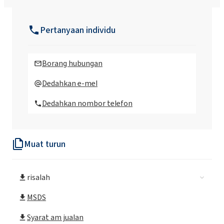
EXOpearl N (Sodium Laureth Sulfate,
Cocamide DEA dan Glycol Distearate)
Pertanyaan individu
Borang hubungan
Dedahkan e-mel
Dedahkan nombor telefon
Muat turun
risalah
MSDS
Syarat am jualan