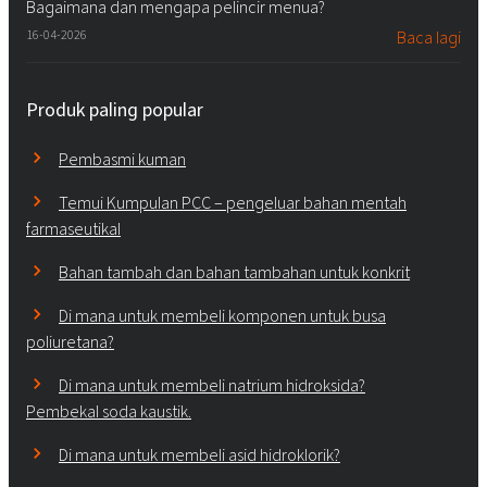
Bagaimana dan mengapa pelincir menua?
16-04-2026
Baca lagi
Produk paling popular
Pembasmi kuman
Temui Kumpulan PCC – pengeluar bahan mentah
farmaseutikal
Bahan tambah dan bahan tambahan untuk konkrit
Di mana untuk membeli komponen untuk busa
poliuretana?
Di mana untuk membeli natrium hidroksida?
Pembekal soda kaustik.
Di mana untuk membeli asid hidroklorik?