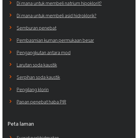
Di mana untuk membeli natrium hipoklorit?
Di mana untuk membeli asid hidroklorik?
Semburan penebat
Pembasmian kuman permukaan besar
Pengangkutan antara mod
Larutan soda kaustik
Serpihan soda kaustik
Pengilang klorin
Papan penebat haba PIR
Peta laman
Syarat perkhidmatan