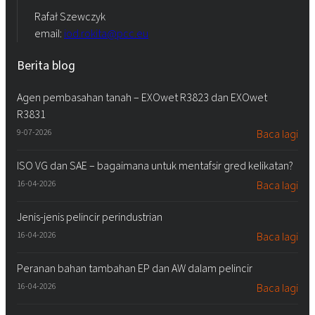
Rafał Szewczyk
email:
iod.rokita@pcc.eu
Berita blog
Agen pembasahan tanah – EXOwet R3823 dan EXOwet
R3831
9-07-2026
Baca lagi
ISO VG dan SAE – bagaimana untuk mentafsir gred kelikatan?
16-04-2026
Baca lagi
Jenis-jenis pelincir perindustrian
16-04-2026
Baca lagi
Peranan bahan tambahan EP dan AW dalam pelincir
16-04-2026
Baca lagi