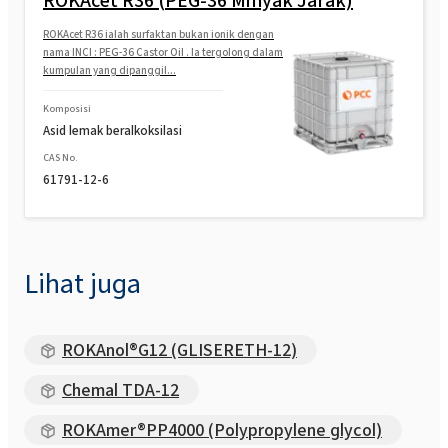
ROKAcet R36 (PEG-36 Minyak Jarak)
ROKAcet R36 ialah surfaktan bukan ionik dengan
nama INCI : PEG-36 Castor Oil . Ia tergolong dalam
kumpulan yang dipanggil...
Komposisi
Asid lemak beralkoksilasi
CAS No.
61791-12-6
Lihat juga
ROKAnol®G12 (GLISERETH-12)
Chemal TDA-12
ROKAmer®PP4000 (Polypropylene glycol)