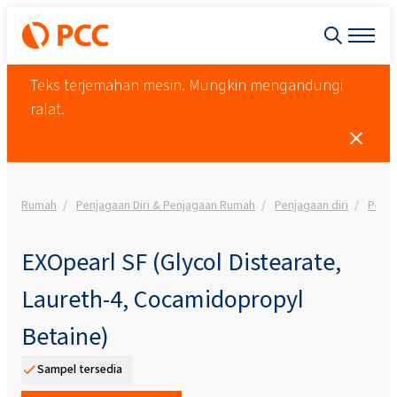
Teks terjemahan mesin. Mungkin mengandungi
ralat.
Rumah
Penjagaan Diri & Penjagaan Rumah
Penjagaan diri
Penja
EXOpearl SF (Glycol Distearate,
Laureth-4, Cocamidopropyl
Betaine)
Sampel tersedia