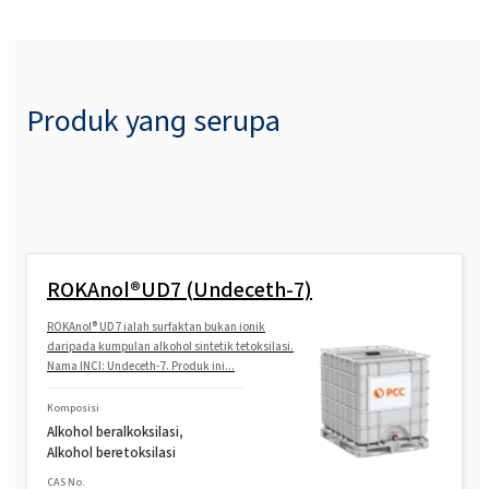
Produk yang serupa
ROKAnol®UD7 (Undeceth-7)
ROKAnol® UD7 ialah surfaktan bukan ionik
daripada kumpulan alkohol sintetik tetoksilasi.
Nama INCI: Undeceth-7. Produk ini...
Komposisi
Alkohol beralkoksilasi,
Alkohol beretoksilasi
CAS No.