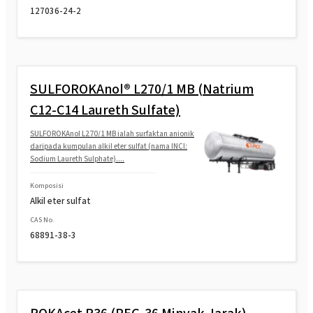
127036-24-2
SULFOROKAnol® L270/1 MB (Natrium
C12-C14 Laureth Sulfate)
SULFOROKAnol L270/1 MB ialah surfaktan anionik
daripada kumpulan alkil eter sulfat (nama INCI:
Sodium Laureth Sulphate)....
Komposisi
Alkil eter sulfat
CAS No.
68891-38-3