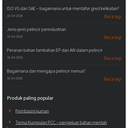
ISO VG dan SAE – bagaimana untuk mentafsir gred kelikatan?
16-04-2026
Baca lagi
Jenis-jenis pelincir perindustrian
16-04-2026
Baca lagi
Peranan bahan tambahan EP dan AW dalam pelincir
16-04-2026
Baca lagi
Bagaimana dan mengapa pelincir menua?
16-04-2026
Baca lagi
Produk paling popular
Pembasmi kuman
Temui Kumpulan PCC – pengeluar bahan mentah