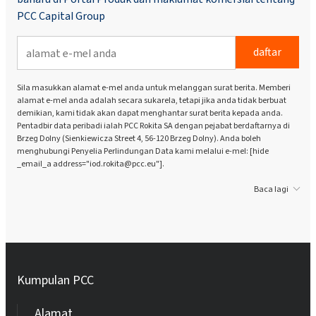
PCC Capital Group
daftar
Sila masukkan alamat e-mel anda untuk melanggan surat berita. Memberi
alamat e-mel anda adalah secara sukarela, tetapi jika anda tidak berbuat
demikian, kami tidak akan dapat menghantar surat berita kepada anda.
Pentadbir data peribadi ialah PCC Rokita SA dengan pejabat berdaftarnya di
Brzeg Dolny (Sienkiewicza Street 4, 56-120 Brzeg Dolny). Anda boleh
menghubungi Penyelia Perlindungan Data kami melalui e-mel: [hide
_email_a address="iod.rokita@pcc.eu"].
Baca lagi
Kumpulan PCC
Alamat