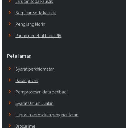
Larutan soda kaustik
Serpihan soda kaustik
Pengilang klorin
Papan penebat haba PIR
Peta laman
Syarat perkhidmatan
Dasar privasi
Pemprosesan data peribadi
Syarat Umum Jualan
Laporan kerosakan penghantaran
Brosur imej