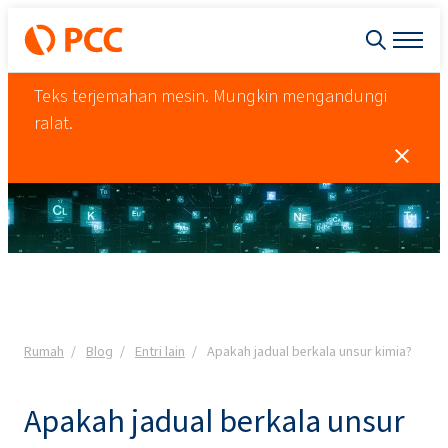
Teks terjemahan mesin. Mungkin mengandungi
ralat.
Rumah
Blog
Entri lain
Apakah jadual berkala unsur kimia?
Apakah jadual berkala unsur