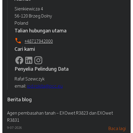
Sienkiewicza 4
56-120 Brzeg Dolny
Poland
Talian hubungan utama
+48717942000
Cari kami
Penyelia Pelindung Data
Rafał Szewczyk
email:
iod.rokita@pcc.eu
Berita blog
Agen pembasahan tanah – EXOwet R3823 dan EXOwet
R3831
9-07-2026
Baca lagi