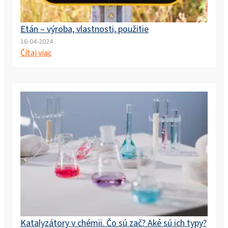
Etán – výroba, vlastnosti, použitie
16-04-2024
Čítaj viac
Katalyzátory v chémii. Čo sú zač? Aké sú ich typy?