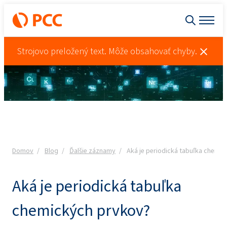
Strojovo preložený text. Môže obsahovať chyby.
Domov
Blog
Ďalšie záznamy
Aká je periodická tabuľka chemi
Aká je periodická tabuľka
chemických prvkov?