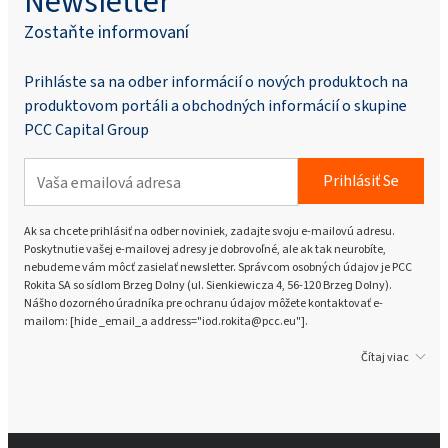
Newsletter
Zostaňte informovaní
Prihláste sa na odber informácií o nových produktoch na
produktovom portáli a obchodných informácií o skupine
PCC Capital Group
Prihlásiť Se
Ak sa chcete prihlásiť na odber noviniek, zadajte svoju e-mailovú adresu.
Poskytnutie vašej e-mailovej adresy je dobrovoľné, ale ak tak neurobíte,
nebudeme vám môcť zasielať newsletter. Správcom osobných údajov je PCC
Rokita SA so sídlom Brzeg Dolny (ul. Sienkiewicza 4, 56-120 Brzeg Dolny).
Nášho dozorného úradníka pre ochranu údajov môžete kontaktovať e-
mailom: [hide _email_a address="iod.rokita@pcc.eu"].
Čítaj viac