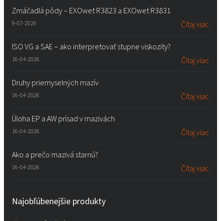
Zmáčadlá pôdy – EXOwet R3823 a EXOwet R3831
9-07-2026
Čítaj viac
ISO VG a SAE – ako interpretovať stupne viskozity?
16-04-2026
Čítaj viac
Druhy priemyselných mazív
16-04-2026
Čítaj viac
Úloha EP a AW prísad v mazivách
16-04-2026
Čítaj viac
Ako a prečo mazivá starnú?
16-04-2026
Čítaj viac
Najobľúbenejšie produkty