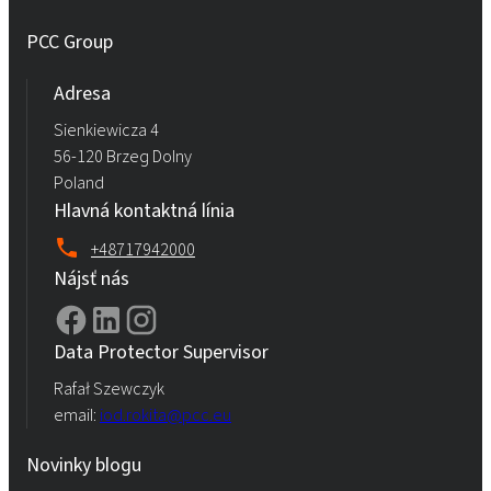
PCC Group
Adresa
Sienkiewicza 4
56-120 Brzeg Dolny
Poland
Hlavná kontaktná línia
+48717942000
Nájsť nás
Data Protector Supervisor
Rafał Szewczyk
email:
iod.rokita@pcc.eu
Novinky blogu