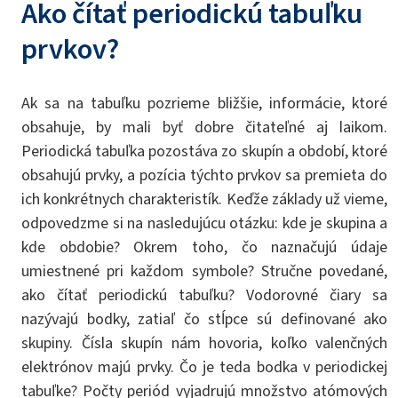
Ako čítať periodickú tabuľku
prvkov?
Ak sa na tabuľku pozrieme bližšie, informácie, ktoré
obsahuje, by mali byť dobre čitateľné aj laikom.
Periodická tabuľka pozostáva zo skupín a období, ktoré
obsahujú prvky, a pozícia týchto prvkov sa premieta do
ich konkrétnych charakteristík. Keďže základy už vieme,
odpovedzme si na nasledujúcu otázku: kde je skupina a
kde obdobie? Okrem toho, čo naznačujú údaje
umiestnené pri každom symbole? Stručne povedané,
ako čítať periodickú tabuľku? Vodorovné čiary sa
nazývajú bodky, zatiaľ čo stĺpce sú definované ako
skupiny. Čísla skupín nám hovoria, koľko valenčných
elektrónov majú prvky. Čo je teda bodka v periodickej
tabuľke? Počty periód vyjadrujú množstvo atómových