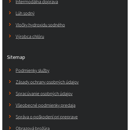
Intermodálna doprava
Lúh sodný
Vločky hydroxidu sodného
Výrobca chlóru
Sitemap
Podmienky služby
Zásady ochrany osobných údajov
Spracúvanie osobných údajov
Všeobecné podmienky predaja
Správa o poškodení pri preprave
Obrazová brožúra