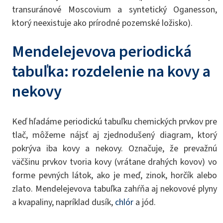
transuránové Moscovium a syntetický Oganesson,
ktorý neexistuje ako prírodné pozemské ložisko).
Mendelejevova periodická
tabuľka: rozdelenie na kovy a
nekovy
Keď hľadáme periodickú tabuľku chemických prvkov pre
tlač, môžeme nájsť aj zjednodušený diagram, ktorý
pokrýva iba kovy a nekovy. Označuje, že prevažnú
väčšinu prvkov tvoria kovy (vrátane drahých kovov) vo
forme pevných látok, ako je meď, zinok, horčík alebo
zlato. Mendelejevova tabuľka zahŕňa aj nekovové plyny
a kvapaliny, napríklad dusík,
chlór
a jód.