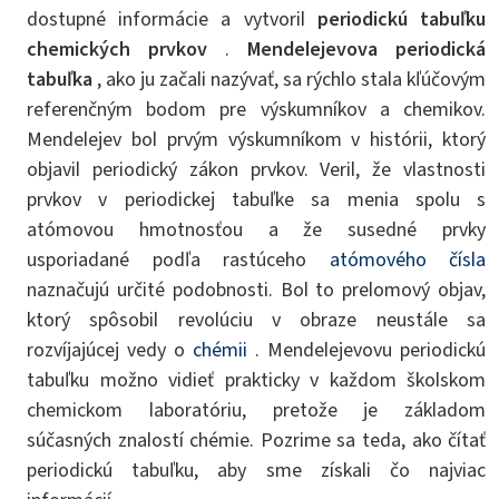
dostupné informácie a vytvoril
periodickú tabuľku
chemických prvkov
.
Mendelejevova periodická
tabuľka
, ako ju začali nazývať, sa rýchlo stala kľúčovým
referenčným bodom pre výskumníkov a chemikov.
Mendelejev bol prvým výskumníkom v histórii, ktorý
objavil periodický zákon prvkov. Veril, že vlastnosti
prvkov v periodickej tabuľke sa menia spolu s
atómovou hmotnosťou a že susedné prvky
usporiadané podľa rastúceho
atómového čísla
naznačujú určité podobnosti. Bol to prelomový objav,
ktorý spôsobil revolúciu v obraze neustále sa
rozvíjajúcej vedy o
chémii
. Mendelejevovu periodickú
tabuľku možno vidieť prakticky v každom školskom
chemickom laboratóriu, pretože je základom
súčasných znalostí chémie. Pozrime sa teda, ako čítať
periodickú tabuľku, aby sme získali čo najviac