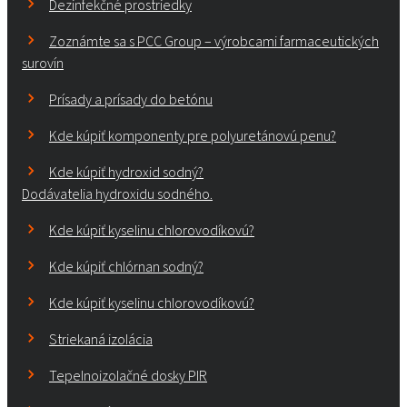
Dezinfekčné prostriedky
Zoznámte sa s PCC Group – výrobcami farmaceutických
surovín
Prísady a prísady do betónu
Kde kúpiť komponenty pre polyuretánovú penu?
Kde kúpiť hydroxid sodný?
Dodávatelia hydroxidu sodného.
Kde kúpiť kyselinu chlorovodíkovú?
Kde kúpiť chlórnan sodný?
Kde kúpiť kyselinu chlorovodíkovú?
Striekaná izolácia
Tepelnoizolačné dosky PIR