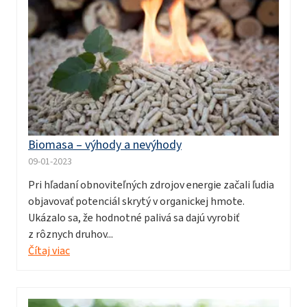
Biomasa – výhody a nevýhody
09-01-2023
Pri hľadaní obnoviteľných zdrojov energie začali ľudia
objavovať potenciál skrytý v organickej hmote.
Ukázalo sa, že hodnotné palivá sa dajú vyrobiť
z rôznych druhov...
Čítaj viac