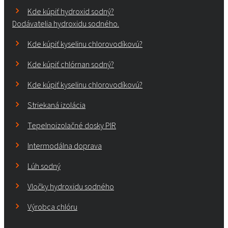
Kde kúpiť hydroxid sodný?
Dodávatelia hydroxidu sodného.
Kde kúpiť kyselinu chlorovodíkovú?
Kde kúpiť chlórnan sodný?
Kde kúpiť kyselinu chlorovodíkovú?
Striekaná izolácia
Tepelnoizolačné dosky PIR
Intermodálna doprava
Lúh sodný
Vločky hydroxidu sodného
Výrobca chlóru