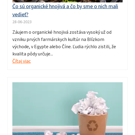
Čo sú organické hnojivá a čo by sme o nich mali
vedieť?
28-06-2023
Záujem o organické hnojivá zostáva vysoký už od
vzniku prvých farmárskych kultúr na Blízkom
východe, v Egypte alebo Číne. Ľudia rýchlo zistili, že
kvalita pôdy určuje...
Čítaj viac