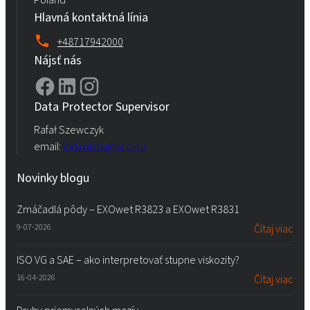
Hlavná kontaktná línia
+48717942000
Nájsť nás
Data Protector Supervisor
Rafał Szewczyk
email:
iod.rokita@pcc.eu
Novinky blogu
Zmáčadlá pôdy – EXOwet R3823 a EXOwet R3831
9-07-2026
Čítaj viac
ISO VG a SAE – ako interpretovať stupne viskozity?
16-04-2026
Čítaj viac