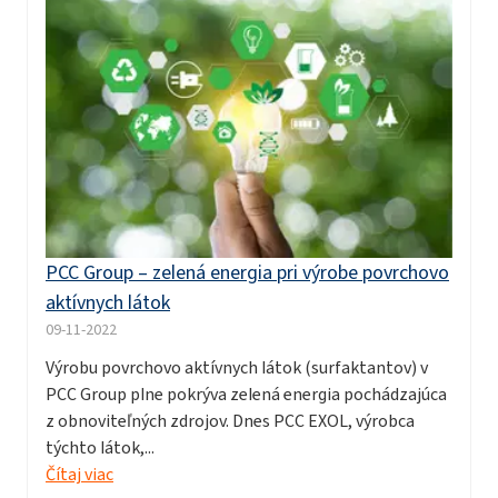
PCC Group – zelená energia pri výrobe povrchovo
aktívnych látok
09-11-2022
Výrobu povrchovo aktívnych látok (surfaktantov) v
PCC Group plne pokrýva zelená energia pochádzajúca
z obnoviteľných zdrojov. Dnes PCC EXOL, výrobca
týchto látok,...
Čítaj viac