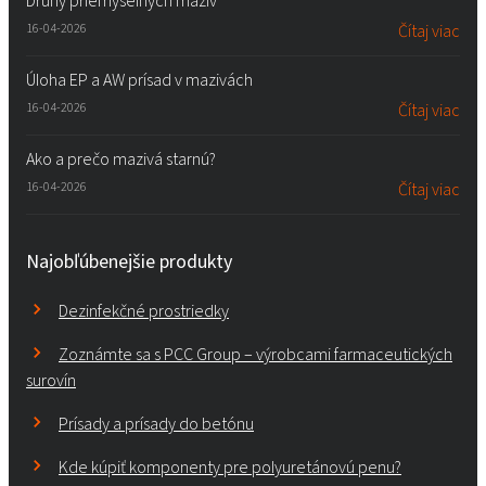
Druhy priemyselných mazív
16-04-2026
Čítaj viac
Úloha EP a AW prísad v mazivách
16-04-2026
Čítaj viac
Ako a prečo mazivá starnú?
16-04-2026
Čítaj viac
Najobľúbenejšie produkty
Dezinfekčné prostriedky
Zoznámte sa s PCC Group – výrobcami farmaceutických
surovín
Prísady a prísady do betónu
Kde kúpiť komponenty pre polyuretánovú penu?