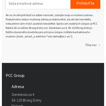
Prihlásiť Se
Ak sa chcete prihlásiť na odber noviniek, zadajte svoju e-mailovú adresu.
Poskytnutie vašej e-mailovej adresy je dobrovoľné, ale ak tak neurobíte,
nebudeme vám môcť zasielať newsletter. Správcom osobných údajov je PCC
Rokita SA so sídlom Brzeg Dolny (ul. Sienkiewicza 4, 56-120 Brzeg Dolny).
Nášho dozorného úradníka pre ochranu údajov môžete kontaktovať e-
mailom: [hide _email_a address="iod.rokita@pcc.eu"].
Čítaj viac
PCC Group
Adresa
Sienkiewicza 4
56-120 Brzeg Dolny
Poland