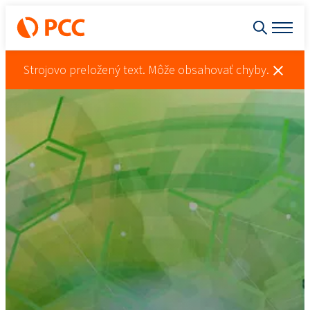
Strojovo preložený text. Môže obsahovať chyby.