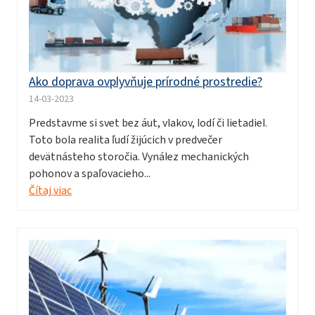
Ako doprava ovplyvňuje prírodné prostredie?
14-03-2023
Predstavme si svet bez áut, vlakov, lodí či lietadiel.
Toto bola realita ľudí žijúcich v predvečer
devätnásteho storočia. Vynález mechanických
pohonov a spaľovacieho...
Čítaj viac