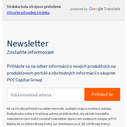
Stránka bola strojovo preložená.
Otvorte pôvodnú stránku
Newsletter
Zostaňte informovaní
Prihláste sa na odber informácií o nových produktoch na
produktovom portáli a obchodných informácií o skupine
PCC Capital Group
Prihlásiť Se
Ak sa chcete prihlásiť na odber noviniek, zadajte svoju e-mailovú adresu.
Poskytnutie vašej e-mailovej adresy je dobrovoľné, ale ak tak neurobíte,
nebudeme vám môcť zasielať newsletter. Správcom osobných údajov je PCC
Rokita SA so sídlom Brzeg Dolny (ul. Sienkiewicza 4, 56-120 Brzeg Dolny).