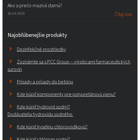
Ako a prečo mazivá starnú?
16-04-2026
Čítaj viac
Najobľúbenejšie produkty
Dezinfekčné prostriedky
Zoznámte sa s PCC Group – výrobcami farmaceutických
surovín
Prísady a prísady do betónu
Kde kúpiť komponenty pre polyuretánovú penu?
Kde kúpiť hydroxid sodný?
Dodávatelia hydroxidu sodného.
Kde kúpiť kyselinu chlorovodíkovú?
Kde kúpiť chlórnan sodný?