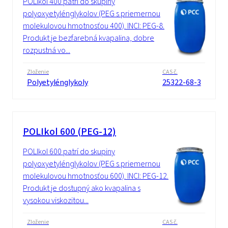
POLIkol 400 patrí do skupiny
polyoxyetylénglykolov (PEG s priemernou
molekulovou hmotnosťou 400). INCI: PEG-8.
Produkt je bezfarebná kvapalina, dobre
rozpustná vo...
Zloženie
CAS č.
Polyetylénglykoly
25322-68-3
POLIkol 600 (PEG-12)
POLIkol 600 patrí do skupiny
polyoxyetylénglykolov (PEG s priemernou
molekulovou hmotnosťou 600). INCI: PEG-12.
Produkt je dostupný ako kvapalina s
vysokou viskozitou...
Zloženie
CAS č.