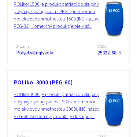
POLIkol 1500 je produkt patriaci do skupiny
polyoxyetylénglykolu - PEG s priemernou
molekulovou hmotnosťou 1500 (INCI názov:
PEG-32). Komerčný produkt je biely až...
Zloženie
CAS č.
Polyetylénglykoly
25322-68-3
POLIkol 3000 (PEG-60)
POLIkol 3000 je produkt patriaci do skupiny
polyoxyetylénglykolov (PEG s priemernou
molekulovou hmotnosťou 3000), INCI názov:
PEG-60. Komerčný produkt je dostupný...
Zloženie
CAS č.