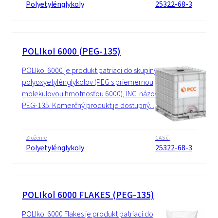
Polyetylénglykoly
25322-68-3
POLIkol 6000 (PEG-135)
POLIkol 6000 je produkt patriaci do skupiny
polyoxyetylénglykolov (PEG s priemernou
molekulovou hmotnosťou 6000), INCI názov:
PEG-135. Komerčný produkt je dostupný...
Zloženie
CAS č.
Polyetylénglykoly
25322-68-3
POLIkol 6000 FLAKES (PEG-135)
POLIkol 6000 Flakes je produkt patriaci do