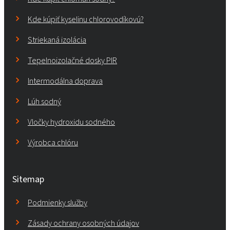
Kde kúpiť kyselinu chlorovodíkovú?
Striekaná izolácia
Tepelnoizolačné dosky PIR
Intermodálna doprava
Lúh sodný
Vločky hydroxidu sodného
Výrobca chlóru
Sitemap
Podmienky služby
Zásady ochrany osobných údajov