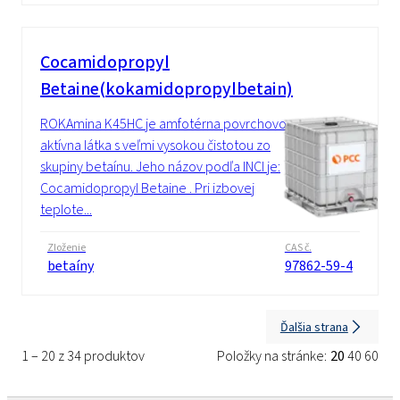
Cocamidopropyl
Betaine(kokamidopropylbetain)
ROKAmina K45HC je amfotérna povrchovo
aktívna látka s veľmi vysokou čistotou zo
skupiny betaínu. Jeho názov podľa INCI je:
Cocamidopropyl Betaine . Pri izbovej
teplote...
Zloženie
CAS č.
betaíny
97862-59-4
Ďalšia strana
1 – 20 z 34 produktov
Položky na stránke:
20
40
60