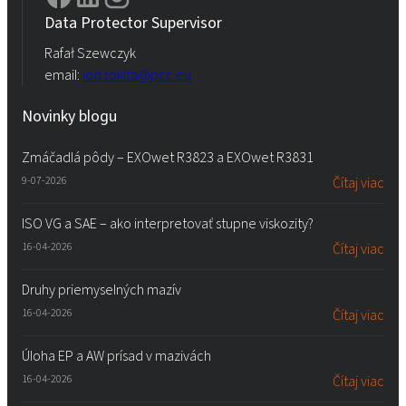
Data Protector Supervisor
Rafał Szewczyk
email:
iod.rokita@pcc.eu
Novinky blogu
Zmáčadlá pôdy – EXOwet R3823 a EXOwet R3831
9-07-2026
Čítaj viac
ISO VG a SAE – ako interpretovať stupne viskozity?
16-04-2026
Čítaj viac
Druhy priemyselných mazív
16-04-2026
Čítaj viac
Úloha EP a AW prísad v mazivách
16-04-2026
Čítaj viac