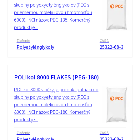
skupiny polyoxyetylénglykolov (PEG s
priemernou molekulovou hmotnosťou
6000), INCI názov: PEG-135. Komerčný
produkt je...
Zloženie
CAS č.
Polyetylénglykoly
25322-68-3
POLIkol 8000 FLAKES (PEG-180)
POLIkol 8000 vločky je produkt patriaci do
skupiny polyoxyetylénglykolov (PEG s
priemernou molekulovou hmotnosťou
8000), INCI názov: PEG-180. Komerčný
produkt je...
Zloženie
CAS č.
Polyetylénglykoly
25322-68-3