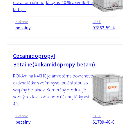
obsahom účinnej látky asi 40 % a svetložltej
farby....
Zloženie
CAS č.
betaíny
97862-59-4
Cocamidopropyl
Betaine(kokamidopropylbetain)
ROKAmina K40HC je amfotérna povrchovo
aktívna látka s veľmi vysokou čistotou zo
skupiny betaínov. Komerčný produkt je
vodný roztok s obsahom účinnej látky asi
40...
Zloženie
CAS č.
betaíny
61789-40-0