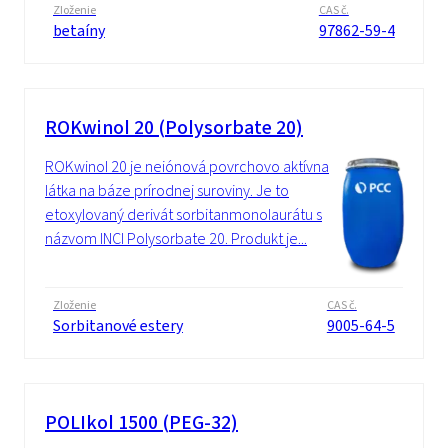
Zloženie
CAS č.
betaíny
97862-59-4
ROKwinol 20 (Polysorbate 20)
ROKwinol 20 je neiónová povrchovo aktívna
látka na báze prírodnej suroviny. Je to
etoxylovaný derivát sorbitanmonolaurátu s
názvom INCI Polysorbate 20. Produkt je...
Zloženie
CAS č.
Sorbitanové estery
9005-64-5
POLIkol 1500 (PEG-32)