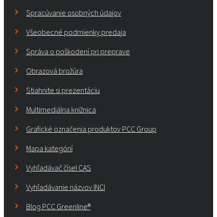
Spracúvanie osobných údajov
Všeobecné podmienky predaja
Správa o poškodení pri preprave
Obrazová brožúra
Stiahnite si prezentáciu
Multimediálna knižnica
Grafické označenia produktov PCC Group
Mapa kategórií
Vyhľadávač čísel CAS
Vyhľadávanie názvov INCI
Blog PCC Greenline®