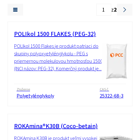
z
2
POLIkol 1500 FLAKES (PEG-32)
POLIkol 1500 Flakes je produkt patriaci do
skupiny polyoxyetylénglykolu - PEG s
priemernou molekulovou hmotnosťou 1500
(INCI názov: PEG-32). Komerčný produkt je...
Zloženie
CAS č.
Polyetylénglykoly
25322-68-3
ROKAmina®K30B (Coco-betain)
ROKAmina K30B je produkt veľmi vysokej