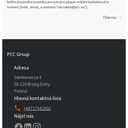
Nášho dozorného úradníka pre ochranu údajov môžete kontaktovať e-
mailom: [hide _email_a address="iod.rokita@pcc.eu"].
Čítaj viac
PCC Group
Adresa
Sienkiewicza 4
56-120 Brzeg Dolny
Poland
Hlavná kontaktná línia
+48717942000
Nájsť nás