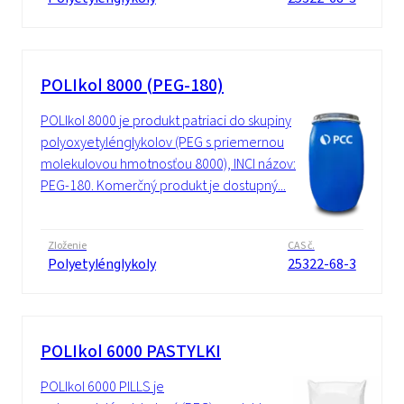
POLIkol 8000 (PEG-180)
POLIkol 8000 je produkt patriaci do skupiny
polyoxyetylénglykolov (PEG s priemernou
molekulovou hmotnosťou 8000), INCI názov:
PEG-180. Komerčný produkt je dostupný...
Zloženie
CAS č.
Polyetylénglykoly
25322-68-3
POLIkol 6000 PASTYLKI
POLIkol 6000 PILLS je