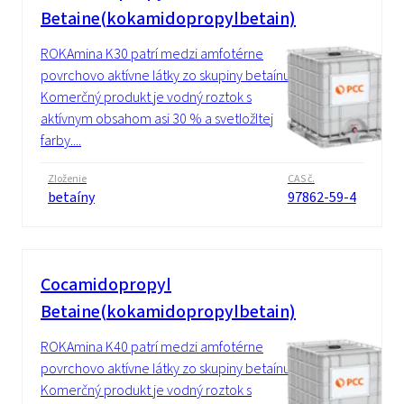
Betaine(kokamidopropylbetain)
ROKAmina K30 patrí medzi amfotérne
povrchovo aktívne látky zo skupiny betaínu.
Komerčný produkt je vodný roztok s
aktívnym obsahom asi 30 % a svetložltej
farby....
Zloženie
CAS č.
betaíny
97862-59-4
Cocamidopropyl
Betaine(kokamidopropylbetain)
ROKAmina K40 patrí medzi amfotérne
povrchovo aktívne látky zo skupiny betaínu.
Komerčný produkt je vodný roztok s