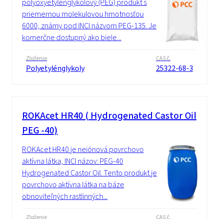
polyoxyetylénglykolový (PEG) produkt s
priemernou molekulovou hmotnosťou
6000, známy pod INCI názvom PEG-135. Je
komerčne dostupný ako biele...
Zloženie
CAS č.
Polyetylénglykoly
25322-68-3
ROKAcet HR40 ( Hydrogenated Castor Oil
PEG -40)
ROKAcet HR40 je neiónová povrchovo
aktívna látka, INCI názov: PEG-40
Hydrogenated Castor Oil. Tento produkt je
povrchovo aktívna látka na báze
obnoviteľných rastlinných...
Zloženie
CAS č.