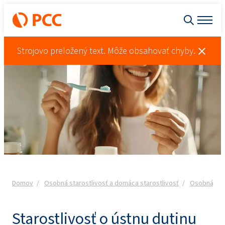
Strojovo preložený text. Môže obsahovať chyby.
Domov
Osobná starostlivosť a domáca starostlivosť
Osobná star
Starostlivosť o ústnu dutinu