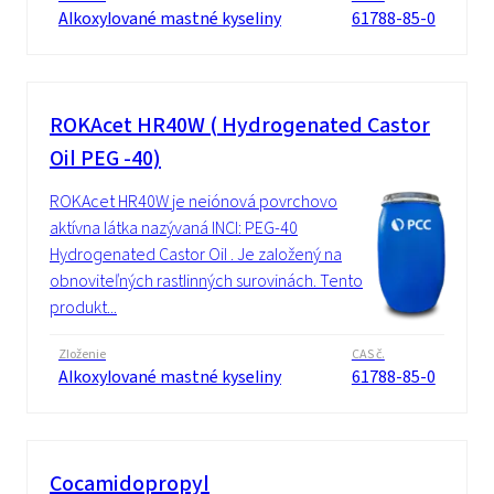
Alkoxylované mastné kyseliny
61788-85-0
ROKAcet HR40W ( Hydrogenated Castor
Oil PEG -40)
ROKAcet HR40W je neiónová povrchovo
aktívna látka nazývaná INCI: PEG-40
Hydrogenated Castor Oil . Je založený na
obnoviteľných rastlinných surovinách. Tento
produkt...
Zloženie
CAS č.
Alkoxylované mastné kyseliny
61788-85-0
Cocamidopropyl