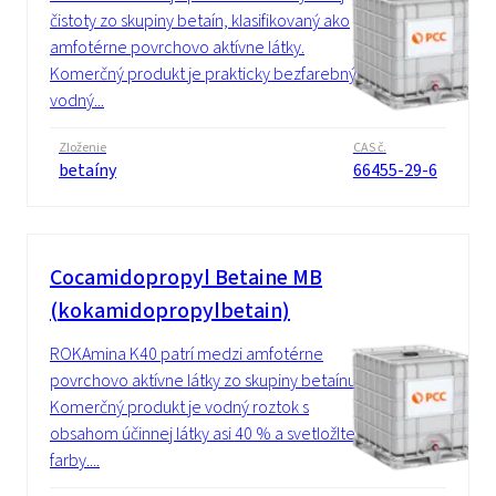
čistoty zo skupiny betaín, klasifikovaný ako
amfotérne povrchovo aktívne látky.
Komerčný produkt je prakticky bezfarebný
vodný...
Zloženie
CAS č.
betaíny
66455-29-6
Cocamidopropyl Betaine MB
(kokamidopropylbetain)
ROKAmina K40 patrí medzi amfotérne
povrchovo aktívne látky zo skupiny betaínu.
Komerčný produkt je vodný roztok s
obsahom účinnej látky asi 40 % a svetložltej
farby....