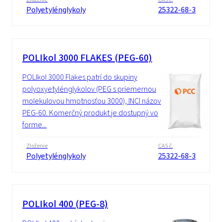
Polyetylénglykoly
25322-68-3
POLIkol 3000 FLAKES (PEG-60)
POLIkol 3000 Flakes patrí do skupiny
polyoxyetylénglykolov (PEG s priemernou
molekulovou hmotnosťou 3000), INCI názov:
PEG-60. Komerčný produkt je dostupný vo
forme...
Zloženie
CAS č.
Polyetylénglykoly
25322-68-3
POLIkol 400 (PEG-8)