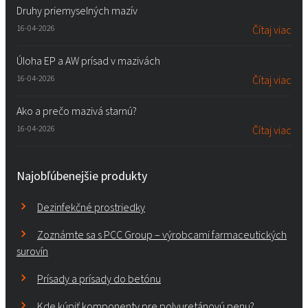
Druhy priemyselných mazív
16-04-2026
Čítaj viac
Úloha EP a AW prísad v mazivách
16-04-2026
Čítaj viac
Ako a prečo mazivá starnú?
16-04-2026
Čítaj viac
Najobľúbenejšie produkty
Dezinfekčné prostriedky
Zoznámte sa s PCC Group – výrobcami farmaceutických
surovín
Prísady a prísady do betónu
Kde kúpiť komponenty pre polyuretánovú penu?