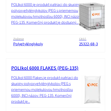
POLIkol 6000 je produkt patriaci do skupiny
polyoxyetylénglykolov (PEG s priemernou
molekulovou hmotnosťou 6000), INCI názov:
PEG-135. Komerčný produkt je dostupný...
Zloženie
CAS č.
Polyetylénglykoly
25322-68-3
POLIkol 6000 FLAKES (PEG-135)
POLIkol 6000 Flakes je produkt patriaci do
skupiny polyoxyetylénglykolov (PEG s
priemernou molekulovou hmotnosťou
6000), INCI názov: PEG-135. Komerčný
produkt je...