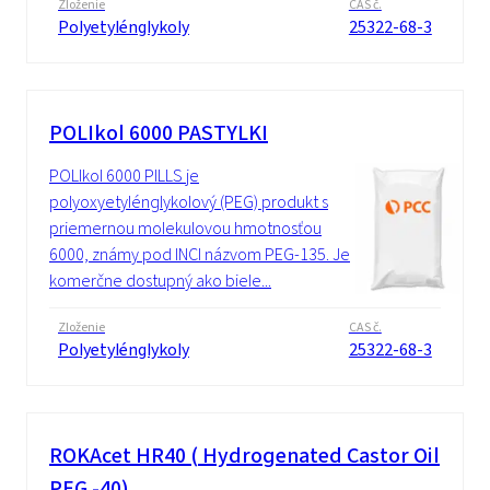
Zloženie
CAS č.
Polyetylénglykoly
25322-68-3
POLIkol 6000 PASTYLKI
POLIkol 6000 PILLS je
polyoxyetylénglykolový (PEG) produkt s
priemernou molekulovou hmotnosťou
6000, známy pod INCI názvom PEG-135. Je
komerčne dostupný ako biele...
Zloženie
CAS č.
Polyetylénglykoly
25322-68-3
ROKAcet HR40 ( Hydrogenated Castor Oil
PEG -40)