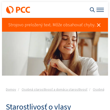
Strojovo preložený text. Môže obsahovať chyby.
Domov
Osobná starostlivosť a domáca starostlivosť
Osobná star
Starostlivosť o vlasy