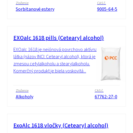
Zloženie
CAS č.
Sorbitanové estery
9005-64-5
EXOalc 1618 pills (Cetearyl alcohol)
EXOalc 1618 je neiónová povrchovo aktívna
látka (názov INCI: Cetearyl alcohol), ktorá je
zmesou cetylalkoholu a stearylalkoholu.
Komerčný produkt je biela voskovitá...
Zloženie
CAS č.
Alkoholy
67762-27-0
ExoAlc 1618 vločky (Cetearyl alcohol)