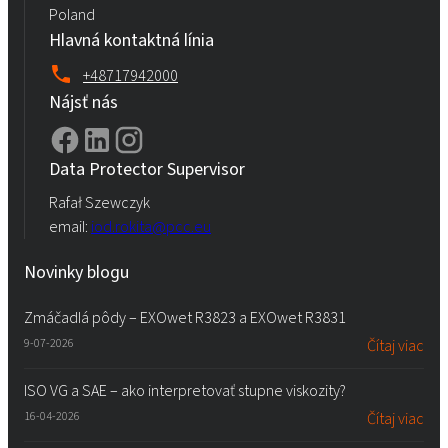
Poland
Hlavná kontaktná línia
+48717942000
Nájsť nás
Data Protector Supervisor
Rafał Szewczyk
email:
iod.rokita@pcc.eu
Novinky blogu
Zmáčadlá pôdy – EXOwet R3823 a EXOwet R3831
9-07-2026
Čítaj viac
ISO VG a SAE – ako interpretovať stupne viskozity?
16-04-2026
Čítaj viac