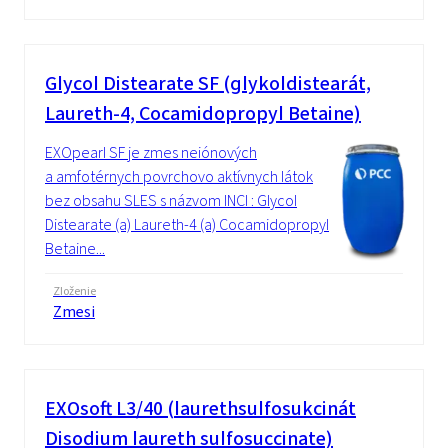
Glycol Distearate SF (glykoldistearát,
Laureth-4, Cocamidopropyl Betaine)
EXOpearl SF je zmes neiónových
a amfotérnych povrchovo aktívnych látok
bez obsahu SLES s názvom INCI : Glycol
Distearate (a) Laureth-4 (a) Cocamidopropyl
Betaine...
Zloženie
Zmesi
EXOsoft L3/40 (laurethsulfosukcinát
Disodium laureth sulfosuccinate)