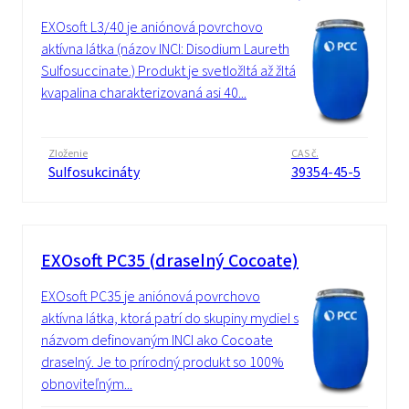
EXOsoft L3/40 je aniónová povrchovo
aktívna látka (názov INCI: Disodium Laureth
Sulfosuccinate.) Produkt je svetložltá až žltá
kvapalina charakterizovaná asi 40...
Zloženie
CAS č.
Sulfosukcináty
39354-45-5
EXOsoft PC35 (draselný Cocoate)
EXOsoft PC35 je aniónová povrchovo
aktívna látka, ktorá patrí do skupiny mydiel s
názvom definovaným INCI ako Cocoate
draselný. Je to prírodný produkt so 100%
obnoviteľným...