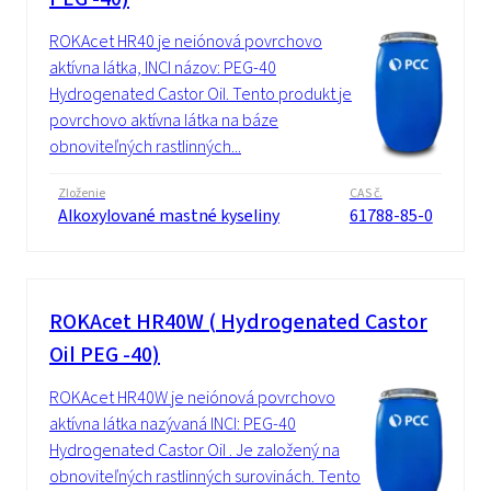
ROKAcet HR40 je neiónová povrchovo
aktívna látka, INCI názov: PEG-40
Hydrogenated Castor Oil. Tento produkt je
povrchovo aktívna látka na báze
obnoviteľných rastlinných...
Zloženie
CAS č.
Alkoxylované mastné kyseliny
61788-85-0
ROKAcet HR40W ( Hydrogenated Castor
Oil PEG -40)
ROKAcet HR40W je neiónová povrchovo
aktívna látka nazývaná INCI: PEG-40
Hydrogenated Castor Oil . Je založený na
obnoviteľných rastlinných surovinách. Tento