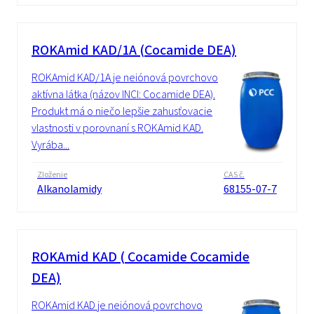
ROKAmid KAD/1A (Cocamide DEA)
ROKAmid KAD/1A je neiónová povrchovo
aktívna látka (názov INCI: Cocamide DEA).
Produkt má o niečo lepšie zahusťovacie
vlastnosti v porovnaní s ROKAmid KAD.
Vyrába...
Zloženie
CAS č.
Alkanolamidy
68155-07-7
ROKAmid KAD ( Cocamide Cocamide
DEA)
ROKAmid KAD je neiónová povrchovo