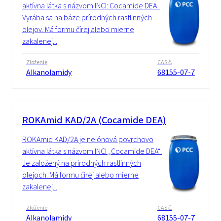
aktívna látka s názvom INCI: Cocamide DEA .
Vyrába sa na báze prírodných rastlinných
olejov. Má formu čírej alebo mierne
zakalenej...
Zloženie
CAS č.
Alkanolamidy
68155-07-7
ROKAmid KAD/2A (Cocamide DEA)
ROKAmid KAD/2A je neiónová povrchovo
aktívna látka s názvom INCI „Cocamide DEA“.
Je založený na prírodných rastlinných
olejoch. Má formu čírej alebo mierne
zakalenej...
Zloženie
CAS č.
Alkanolamidy
68155-07-7