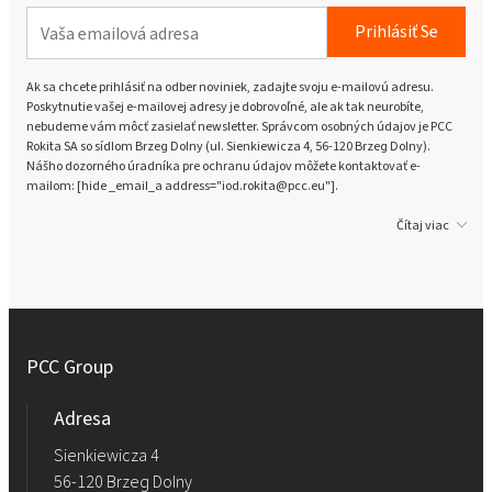
Prihlásiť Se
Ak sa chcete prihlásiť na odber noviniek, zadajte svoju e-mailovú adresu.
Poskytnutie vašej e-mailovej adresy je dobrovoľné, ale ak tak neurobíte,
nebudeme vám môcť zasielať newsletter. Správcom osobných údajov je PCC
Rokita SA so sídlom Brzeg Dolny (ul. Sienkiewicza 4, 56-120 Brzeg Dolny).
Nášho dozorného úradníka pre ochranu údajov môžete kontaktovať e-
mailom: [hide _email_a address="iod.rokita@pcc.eu"].
Čítaj viac
PCC Group
Adresa
Sienkiewicza 4
56-120 Brzeg Dolny