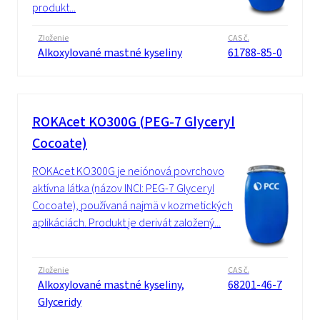
produkt...
Zloženie
CAS č.
Alkoxylované mastné kyseliny
61788-85-0
ROKAcet KO300G (PEG-7 Glyceryl
Cocoate)
ROKAcet KO300G je neiónová povrchovo
aktívna látka (názov INCI: PEG-7 Glyceryl
Cocoate), používaná najmä v kozmetických
aplikáciách. Produkt je derivát založený...
Zloženie
CAS č.
Alkoxylované mastné kyseliny,
68201-46-7
Glyceridy