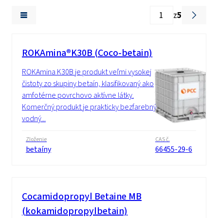
z
5
ROKAmina®K30B (Coco-betain)
ROKAmina K30B je produkt veľmi vysokej
čistoty zo skupiny betaín, klasifikovaný ako
amfotérne povrchovo aktívne látky.
Komerčný produkt je prakticky bezfarebný
vodný...
Zloženie
CAS č.
betaíny
66455-29-6
Cocamidopropyl Betaine MB
(kokamidopropylbetain)