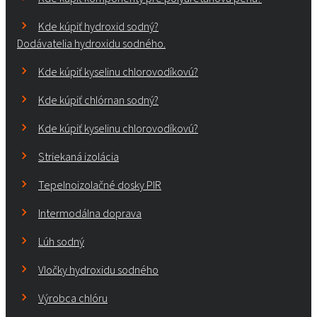
Kde kúpiť hydroxid sodný?
Dodávatelia hydroxidu sodného.
Kde kúpiť kyselinu chlorovodíkovú?
Kde kúpiť chlórnan sodný?
Kde kúpiť kyselinu chlorovodíkovú?
Striekaná izolácia
Tepelnoizolačné dosky PIR
Intermodálna doprava
Lúh sodný
Vločky hydroxidu sodného
Výrobca chlóru