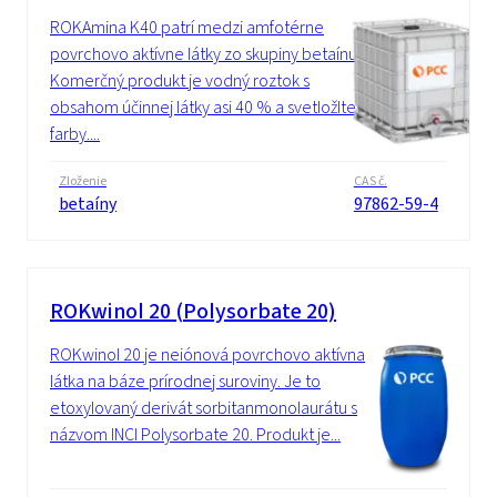
ROKAmina K40 patrí medzi amfotérne
povrchovo aktívne látky zo skupiny betaínu.
Komerčný produkt je vodný roztok s
obsahom účinnej látky asi 40 % a svetložltej
farby....
Zloženie
CAS č.
betaíny
97862-59-4
ROKwinol 20 (Polysorbate 20)
ROKwinol 20 je neiónová povrchovo aktívna
látka na báze prírodnej suroviny. Je to
etoxylovaný derivát sorbitanmonolaurátu s
názvom INCI Polysorbate 20. Produkt je...