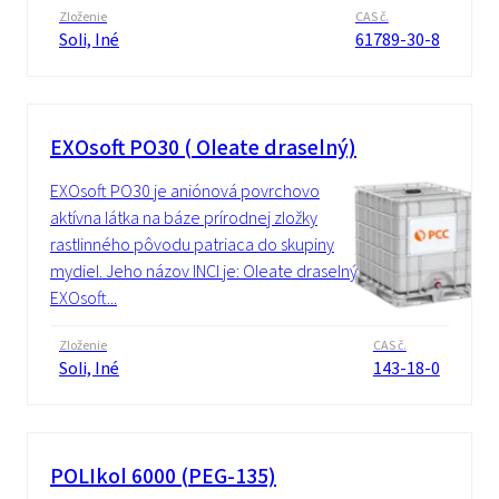
Zloženie
CAS č.
Soli, Iné
61789-30-8
EXOsoft PO30 ( Oleate draselný)
EXOsoft PO30 je aniónová povrchovo
aktívna látka na báze prírodnej zložky
rastlinného pôvodu patriaca do skupiny
mydiel. Jeho názov INCI je: Oleate draselný .
EXOsoft...
Zloženie
CAS č.
Soli, Iné
143-18-0
POLIkol 6000 (PEG-135)