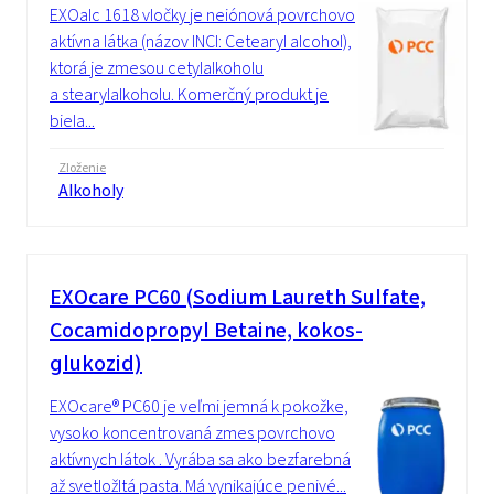
EXOalc 1618 vločky je neiónová povrchovo
aktívna látka (názov INCI: Cetearyl alcohol),
ktorá je zmesou cetylalkoholu
a stearylalkoholu. Komerčný produkt je
biela...
Zloženie
Alkoholy
EXOcare PC60 (Sodium Laureth Sulfate,
Cocamidopropyl Betaine, kokos-
glukozid)
EXOcare® PC60 je veľmi jemná k pokožke,
vysoko koncentrovaná zmes povrchovo
aktívnych látok . Vyrába sa ako bezfarebná
až svetložltá pasta. Má vynikajúce penivé...