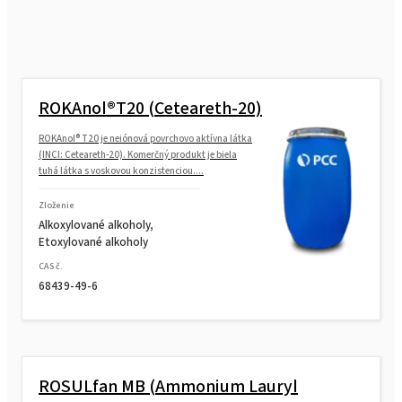
ROKAnol®T20 (Ceteareth-20)
ROKAnol® T20 je neiónová povrchovo aktívna látka
(INCI: Ceteareth-20). Komerčný produkt je biela
tuhá látka s voskovou konzistenciou....
Zloženie
Alkoxylované alkoholy,
Etoxylované alkoholy
CAS č.
68439-49-6
ROSULfan MB (Ammonium Lauryl