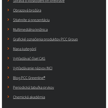
Správa o poškodení pri preprave
Obrazová brožúra
Stiahnite si prezentáciu
Multimediálna knižnica
Grafické označenia produktov PCC Group
Mapa kategórií
Vyhľadávač čísel CAS
Vyhľadávanie názvov INCI
Blog PCC Greenline®
Periodická tabuľka prvkov
Chemická akadémia