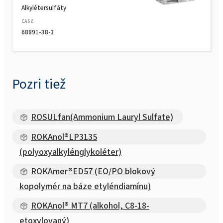
Alkylétersulfáty
CAS č.
68891-38-3
Pozri tiež
ROSULfan(Ammonium Lauryl Sulfate)
ROKAnol®LP3135
(polyoxyalkylénglykoléter)
ROKAmer®ED57 (EO/PO blokový
kopolymér na báze etyléndiamínu)
ROKAnol® MT7 (alkohol, C8-18-
etoxylovaný)