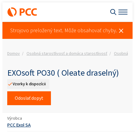
Strojovo preložený text. Môže obsahovať chyby.
Domov
Osobná starostlivosť a domáca starostlivosť
Osobná star
EXOsoft PO30 ( Oleate draselný)
Vzorky k dispozícii
Odoslať dopyt
Výrobca
PCC Exol SA