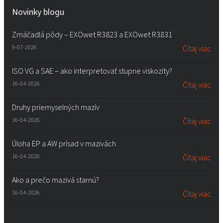
Novinky blogu
Zmáčadlá pôdy – EXOwet R3823 a EXOwet R3831
9-07-2026
Čítaj viac
ISO VG a SAE – ako interpretovať stupne viskozity?
16-04-2026
Čítaj viac
Druhy priemyselných mazív
16-04-2026
Čítaj viac
Úloha EP a AW prísad v mazivách
16-04-2026
Čítaj viac
Ako a prečo mazivá starnú?
16-04-2026
Čítaj viac