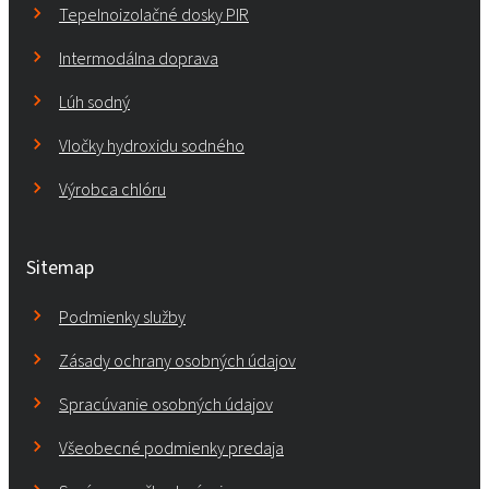
Tepelnoizolačné dosky PIR
Intermodálna doprava
Lúh sodný
Vločky hydroxidu sodného
Výrobca chlóru
Sitemap
Podmienky služby
Zásady ochrany osobných údajov
Spracúvanie osobných údajov
Všeobecné podmienky predaja