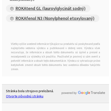
ROKAtend GL (lauroylglycinát sodný)
ROKAfenol N3 (Nonylphenol etoxylovaný)
Všetky vyššie uvedené informácie týkajúce sa produktu sú poskytované podľa
najlepšieho vedomia výrobcu a publikované v dobrej viere. Výrobca však
nezaručuje, že informácie a obsah tohto dokumentu sú úplné a presné a
nezodpovedá za výsledky ich použitia. Používateľ je povinný si sám overiť a
potvrdiť informácie a obsah tejto dokumentácie. Výrobca si vyhradzuje právo
kedykoľvek zmeniť obsah tohto dokumentu bez uvedenia dôvodov takýchto
zmien.
Stránka bola strojovo preložená.
Otvorte pôvodnú stránku