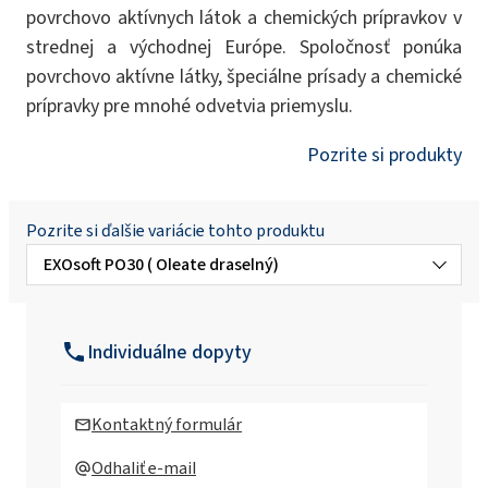
povrchovo aktívnych látok a chemických prípravkov v
strednej a východnej Európe. Spoločnosť ponúka
povrchovo aktívne látky, špeciálne prísady a chemické
prípravky pre mnohé odvetvia priemyslu.
Pozrite si produkty
Pozrite si ďalšie variácie tohto produktu
EXOsoft PO30 ( Oleate draselný)
EXOsoft L3/40 (laurethsulfosukcinát
Disodium laureth sulfosuccinate)
Individuálne dopyty
EXOsoft PC35 (draselný Cocoate)
Kontaktný formulár
EXOsoft PC35 MB (draselný Cocoate)
Odhaliť e-mail