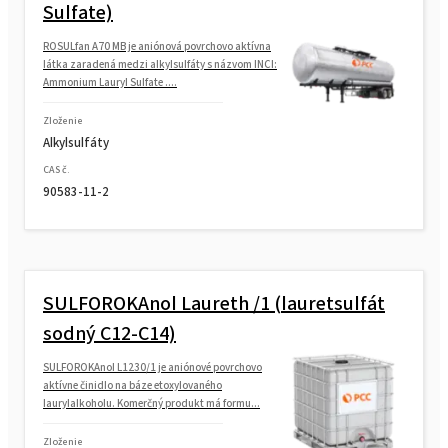
Sulfate)
ROSULfan A70 MB je aniónová povrchovo aktívna
látka zaradená medzi alkylsulfáty s názvom INCI:
Ammonium Lauryl Sulfate ....
Zloženie
Alkylsulfáty
CAS č.
90583-11-2
SULFOROKAnol Laureth /1 (lauretsulfát
sodný C12-C14)
SULFOROKAnol L1230/1 je aniónové povrchovo
aktívne činidlo na báze etoxylovaného
laurylalkoholu. Komerčný produkt má formu...
Zloženie