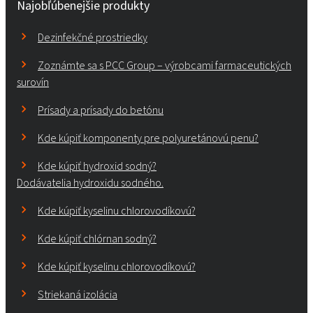
Najobľúbenejšie produkty
Dezinfekčné prostriedky
Zoznámte sa s PCC Group – výrobcami farmaceutických
surovín
Prísady a prísady do betónu
Kde kúpiť komponenty pre polyuretánovú penu?
Kde kúpiť hydroxid sodný?
Dodávatelia hydroxidu sodného.
Kde kúpiť kyselinu chlorovodíkovú?
Kde kúpiť chlórnan sodný?
Kde kúpiť kyselinu chlorovodíkovú?
Striekaná izolácia