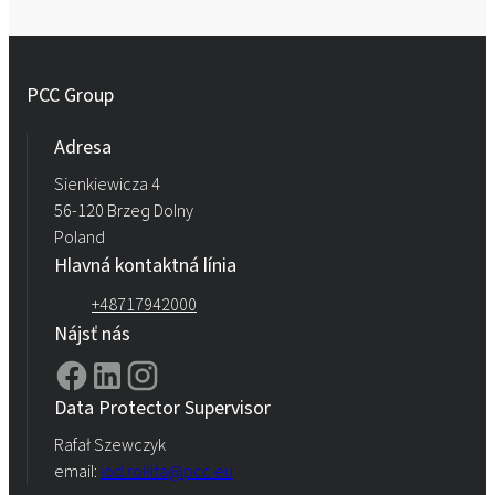
PCC Group
Adresa
Sienkiewicza 4
56-120 Brzeg Dolny
Poland
Hlavná kontaktná línia
+48717942000
Nájsť nás
Data Protector Supervisor
Rafał Szewczyk
email:
iod.rokita@pcc.eu