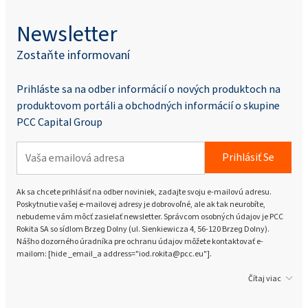
Newsletter
Zostaňte informovaní
Prihláste sa na odber informácií o nových produktoch na
produktovom portáli a obchodných informácií o skupine
PCC Capital Group
Prihlásiť Se
Ak sa chcete prihlásiť na odber noviniek, zadajte svoju e-mailovú adresu.
Poskytnutie vašej e-mailovej adresy je dobrovoľné, ale ak tak neurobíte,
nebudeme vám môcť zasielať newsletter. Správcom osobných údajov je PCC
Rokita SA so sídlom Brzeg Dolny (ul. Sienkiewicza 4, 56-120 Brzeg Dolny).
Nášho dozorného úradníka pre ochranu údajov môžete kontaktovať e-
mailom: [hide _email_a address="iod.rokita@pcc.eu"].
Čítaj viac