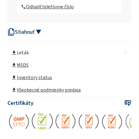
Odhaliť telefónne číslo
EXOsoft PO30 MB ( Oleate draselný)
Stiahnuť ▼
EXOsoft AB25 (C12-15 alkylbenzoát)
Leták
MSDS
Inventory status
Všeobecné podmienky predaja
Certifikáty