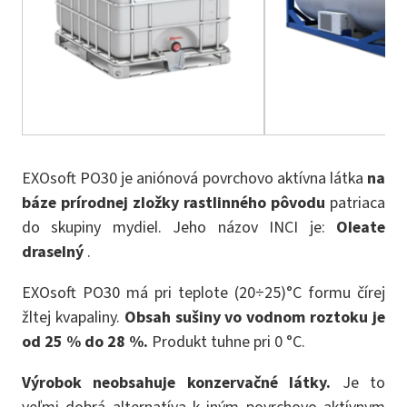
EXOsoft PO30 je aniónová povrchovo aktívna látka
na
báze prírodnej zložky rastlinného pôvodu
patriaca
do skupiny mydiel. Jeho názov INCI je:
Oleate
draselný
.
EXOsoft PO30 má pri teplote (20÷25)°C formu čírej
žltej kvapaliny.
Obsah sušiny vo vodnom roztoku je
od 25 % do 28 %.
Produkt tuhne pri 0 °C.
Výrobok neobsahuje konzervačné látky.
Je to
veľmi dobrá alternatíva k iným povrchovo aktívnym