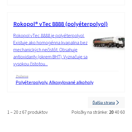
Rokopol® vTec 8888 (polyéterpolyol)
Rokopol vTec 8888 je polyéterpolyol.
Existuje ako homogénna kvapalina bez
mechanických nečistôt. Obsahuje
antioxidanty (okrem BHT). Vyznačuje sa
vysokou čistotou...
Zloženie
Polyéterpolyoly, Alkoxylované alkoholy
Ďalšia strana
1 – 20 z 67 produktov
Položky na stránke:
20
40
60