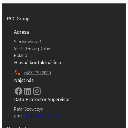
PCC Group
Adresa
Sienkiewicza 4
56-120 Brzeg Dolny
Poland
Hlavná kontaktná línia
+48717942000
Nájsť nás
Data Protector Supervisor
Rafał Szewczyk
email:
iod.rokita@pcc.eu