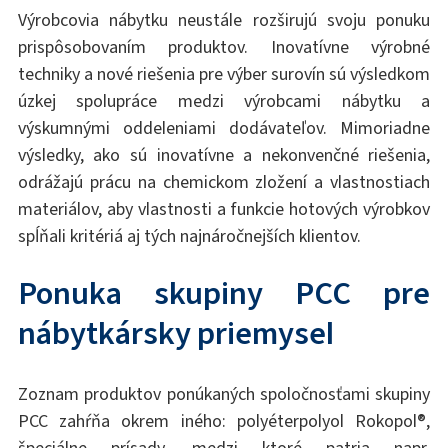
Výrobcovia nábytku neustále rozširujú svoju ponuku
prispôsobovaním produktov. Inovatívne výrobné
techniky a nové riešenia pre výber surovín sú výsledkom
úzkej spolupráce medzi výrobcami nábytku a
výskumnými oddeleniami dodávateľov. Mimoriadne
výsledky, ako sú inovatívne a nekonvenčné riešenia,
odrážajú prácu na chemickom zložení a vlastnostiach
materiálov, aby vlastnosti a funkcie hotových výrobkov
spĺňali kritériá aj tých najnáročnejších klientov.
Ponuka skupiny PCC pre
nábytkársky priemysel
Zoznam produktov ponúkaných spoločnosťami skupiny
PCC zahŕňa okrem iného: polyéterpolyol Rokopol®,
špeciálne prísady, medzi ktoré patria napr.