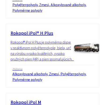
Zloženie
Polyéterpolyoly, Zmesi, Alkoxylované alkoholy,
Polymérne polyoly
Rokopol iPol® H Plus
Rokopol® iPol H Plus je polymérna disperzia
v reaktívnom polyéterpolyole, biela, určená
na výrobu vysoko kvalitných, vysoko
pružných pien (HR) a pien spomaľujúcich...
Zloženie
Alkoxylované alkoholy, Zmesi, Polyéterpolyoly,
Polymérne polyoly
Rokopol iPol M