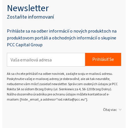
Newsletter
Zostaňte informovaní
Prihláste sa na odber informácií o nových produktoch na
produktovom portáli a obchodných informácií o skupine
PCC Capital Group
Prihlásiť Se
Ak sa chcete prihlásiť na odber noviniek, zadajte svoju e-mailovú adresu.
Poskytnutie vašej e-mailovej adresy je dobrovoľné, ale ak tak neurobíte,
nebudeme vám môcť zasielať newsletter. Správcom osobných údajov je PCC
Rokita SA so sídlom Brzeg Dolny (ul. Sienkiewicza 4, 56-120 Brzeg Dolny).
Nášho dozorného úradníka pre ochranu údajov môžete kontaktovať e-
mailom: [hide _email_a address="iod.rokita@pcc.eu"].
Čítaj viac