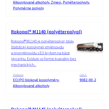
Alkoxylované alkoholy, Zmesi, Polyéterpolyoly,
Polymérne polyoly
Rokopol® M1140 (polyéterpolyol)
Rokopol® M1140 je polyéterpolyol, blokový/
štatistický kopolymér etylénoxidu
a propylénoxidu s EO krytom na báze
glycerínu. Existuje vo forme kvapaliny bez
mechanických...
Zloženie
CAS č.
EO/PO blokové kopolyméry,
9082-00-2
Alkoxylované alkoholy