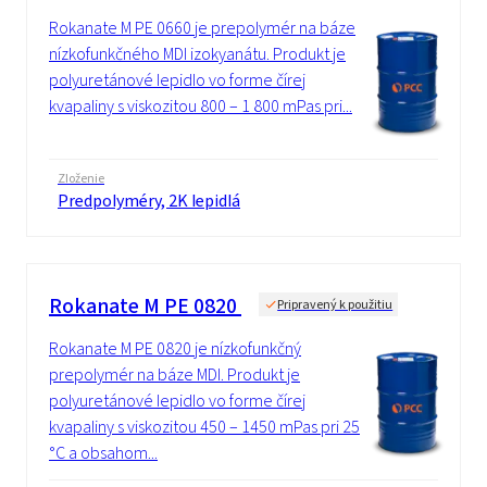
Rokanate M PE 0660 je prepolymér na báze
nízkofunkčného MDI izokyanátu. Produkt je
polyuretánové lepidlo vo forme čírej
kvapaliny s viskozitou 800 – 1 800 mPas pri...
Zloženie
Predpolyméry, 2K lepidlá
Rokanate M PE 0820
Pripravený k použitiu
Rokanate M PE 0820 je nízkofunkčný
prepolymér na báze MDI. Produkt je
polyuretánové lepidlo vo forme čírej
kvapaliny s viskozitou 450 – 1450 mPas pri 25
°C a obsahom...