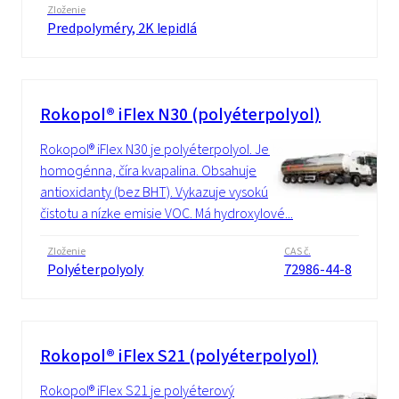
Zloženie
Predpolyméry, 2K lepidlá
Rokopol® iFlex N30 (polyéterpolyol)
Rokopol® iFlex N30 je polyéterpolyol. Je to
homogénna, číra kvapalina. Obsahuje
antioxidanty (bez BHT). Vykazuje vysokú
čistotu a nízke emisie VOC. Má hydroxylové...
Zloženie
CAS č.
Polyéterpolyoly
72986-44-8
Rokopol® iFlex S21 (polyéterpolyol)
Rokopol® iFlex S21 je polyéterový