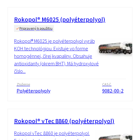
Rokopol® M6025 (polyéterpolyol)
Pripravený k použitiu
Rokopol® M6025 je polyéterpolyol vyrábaný
KOH technológiou. Existuje vo forme
homogénnej, čírej kvapaliny. Obsahuje
antioxidanty (okrem BHT). Má hydroxylové
číslo...
Zloženie
CAS č.
Polyéterpolyoly
9082-00-2
Rokopol® vTec 8860 (polyéterpolyol)
Rokopol vTec 8860 je polyéterpolyol.