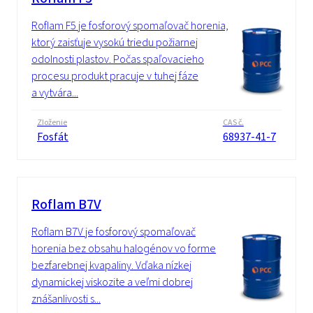
Roflam F5 je fosforový spomaľovač horenia,
ktorý zaisťuje vysokú triedu požiarnej
odolnosti plastov. Počas spaľovacieho
procesu produkt pracuje v tuhej fáze
a vytvára...
Zloženie
CAS č.
Fosfát
68937-41-7
Roflam B7V
Roflam B7V je fosforový spomaľovač
horenia bez obsahu halogénov vo forme
bezfarebnej kvapaliny. Vďaka nízkej
dynamickej viskozite a veľmi dobrej
znášanlivosti s...