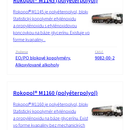
Rokopol® M1145 (polyéterpolyol)
Rokopol® M1145 je polyéterpolyol, blokový/
štatistický kopolymér etylénoxidu
a propylénoxidu s etylénoxidovou
koncovkou na báze glycerínu. Existuje vo
forme kvapaliny...
Zloženie
CAS č.
EO/PO blokové kopolyméry,
9082-00-2
Alkoxylované alkoholy
Rokopol® M1160 (polyéterpolyol)
Rokopol® M1160 je polyéterpolyol, blokový/
štatistický kopolymér etylénoxidu
a propylénoxidu na báze glycerínu. Existuje
vo forme kvapaliny bez mechanických