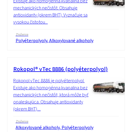
Existuje ako homogénna kvapalina bez
mechanických nečistôt. Obsahuje
antioxidanty (okrem BHT). Vyznačuje sa
vysokou čistotou...
Zloženie
Polyéterpolyoly, Alkoxylované alkoholy
Rokopol® vTec 8886 (polyéterpolyol)
Rokopol vTec 8886 je polyéterpolyol.
Existuje ako homogénna kvapalina bez
mechanických nečistôt, ktorá môže byť
opaleskujúca. Obsahuje antioxidanty
(okrem BHT)....
Zloženie
Alkoxylované alkoholy, Polyéterpolyoly