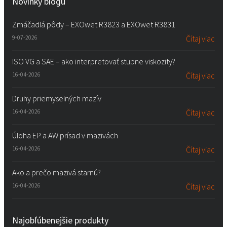
Novinky blogu
Zmáčadlá pôdy – EXOwet R3823 a EXOwet R3831
9-07-2026
Čítaj viac
ISO VG a SAE – ako interpretovať stupne viskozity?
16-04-2026
Čítaj viac
Druhy priemyselných mazív
16-04-2026
Čítaj viac
Úloha EP a AW prísad v mazivách
16-04-2026
Čítaj viac
Ako a prečo mazivá starnú?
16-04-2026
Čítaj viac
Najobľúbenejšie produkty