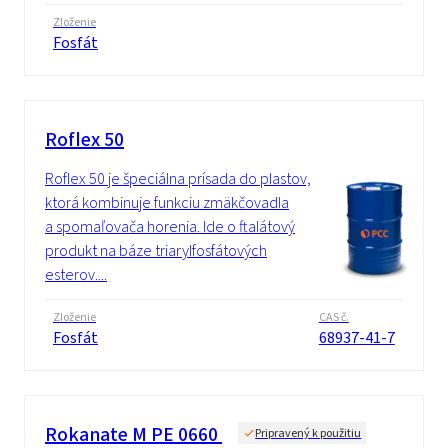
Zloženie
Fosfát
Roflex 50
Roflex 50 je špeciálna prísada do plastov,
ktorá kombinuje funkciu zmäkčovadla
a spomaľovača horenia. Ide o ftalátový
produkt na báze triarylfosfátových
esterov....
Zloženie
CAS č.
Fosfát
68937-41-7
Rokanate M PE 0660
Pripravený k použitiu