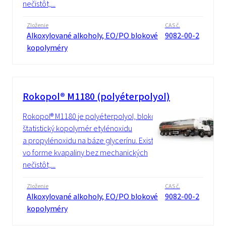
nečistôt,...
Zloženie
CAS č.
Alkoxylované alkoholy, EO/PO blokové
9082-00-2
kopolyméry
Rokopol® M1180 (polyéterpolyol)
Rokopol® M1180 je polyéterpolyol, blokový/
štatistický kopolymér etylénoxidu
a propylénoxidu na báze glycerínu. Existuje
vo forme kvapaliny bez mechanických
nečistôt,...
Zloženie
CAS č.
Alkoxylované alkoholy, EO/PO blokové
9082-00-2
kopolyméry