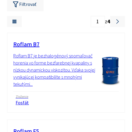
Filtrovať
z
4
Roflam B7
Roflam B7 je bezhalogénový spomaľovač
horenia vo forme bezfarebnej kvapaliny s
nízkou dynamickou viskozitou. Vďaka svojej
vynikajúcej kompatibilite s mnohými
tekutými...
Zloženie
Fosfát
Roflam F5