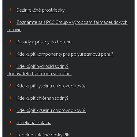
Dezinfekčné prostriedky
Zoznámte sa s PCC Group – výrobcami farmaceutických
surovín
Prísady a prísady do betónu
Kde kúpiť komponenty pre polyuretánovú penu?
Kde kúpiť hydroxid sodný?
Dodávatelia hydroxidu sodného.
Kde kúpiť kyselinu chlorovodíkovú?
Kde kúpiť chlórnan sodný?
Kde kúpiť kyselinu chlorovodíkovú?
Striekaná izolácia
Tepelnoizolačné dosky PIR