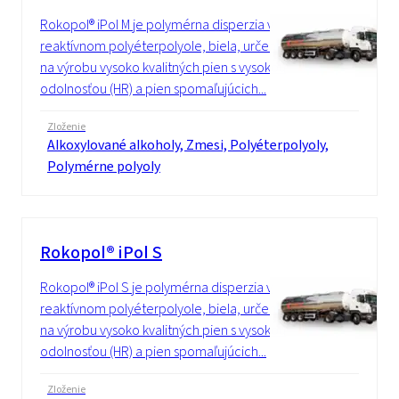
Rokopol® iPol M je polymérna disperzia v
reaktívnom polyéterpolyole, biela, určená
na výrobu vysoko kvalitných pien s vysokou
odolnosťou (HR) a pien spomaľujúcich...
Zloženie
Alkoxylované alkoholy, Zmesi, Polyéterpolyoly,
Polymérne polyoly
Rokopol® iPol S
Rokopol® iPol S je polymérna disperzia v
reaktívnom polyéterpolyole, biela, určená
na výrobu vysoko kvalitných pien s vysokou
odolnosťou (HR) a pien spomaľujúcich...
Zloženie