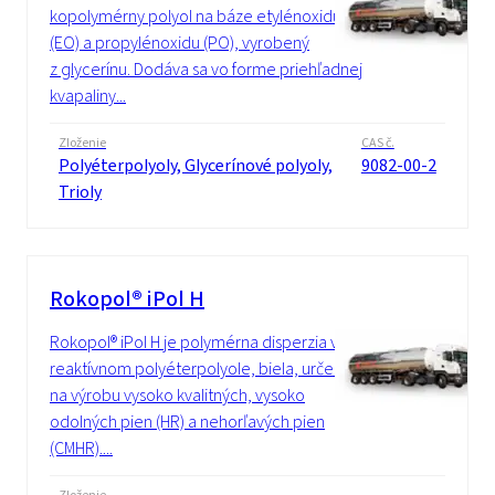
kopolymérny polyol na báze etylénoxidu
(EO) a propylénoxidu (PO), vyrobený
z glycerínu. Dodáva sa vo forme priehľadnej
kvapaliny...
Zloženie
CAS č.
Polyéterpolyoly, Glycerínové polyoly,
9082-00-2
Trioly
Rokopol® iPol H
Rokopol® iPol H je polymérna disperzia v
reaktívnom polyéterpolyole, biela, určená
na výrobu vysoko kvalitných, vysoko
odolných pien (HR) a nehorľavých pien
(CMHR)....