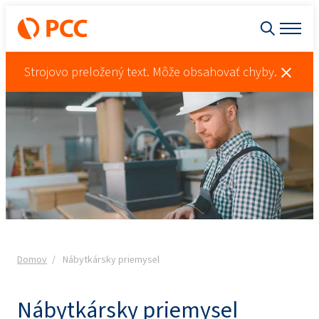
Strojovo preložený text. Môže obsahovať chyby.
Domov
Nábytkársky priemysel
Nábytkársky priemysel