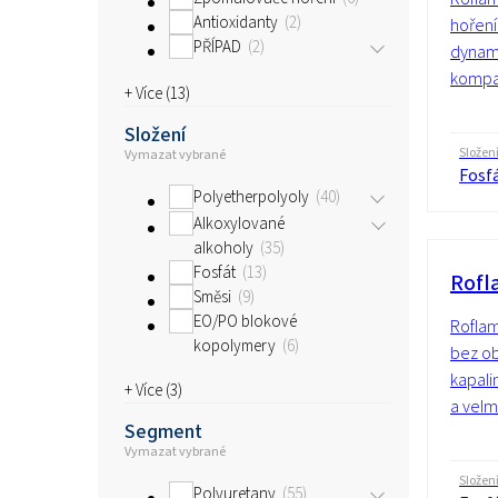
Antioxidanty
2
hoření
PŘÍPAD
2
dynami
kompat
+ Více (
13
)
Složení
Složen
Vymazat vybrané
Fosf
Polyetherpolyoly
40
Alkoxylované
alkoholy
35
Fosfát
13
Rofl
Směsi
9
EO/PO blokové
Roflam
kopolymery
6
bez o
kapali
+ Více (
3
)
a velm
Segment
Vymazat vybrané
Složen
Polyuretany
55