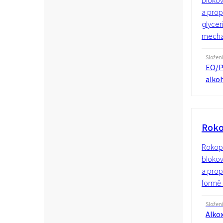
blokov
a prop
glycer
mechan
Složen
EO/P
alko
Roko
Rokopo
blokov
a prop
formě 
Složen
Alko