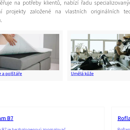
ěřuje na potřeby klientů, nabízí řadu specializova
ní projekty založené na vlastních originálních t
.
 a polštáře
Umělá kůže
am B7
Rofl
m B7 je bezhalogenový zpomalovač
Roflam