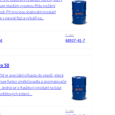
uje plastům vysokou třídu požární
sti. Při procesu spalování produkt
 v pevné fázi a vytváří na...
í
Č. CAS
át
68937-41-7
ex 50
 50 je speciální přísada do plastů, která
nuje funkci změkčovadla a zpomalovače
. Jedná se o ftalátový produkt na bázi
fosfátových esterů....
í
Č. CAS