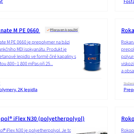
át
Fosf
nate M PE 0660
Roka
Připraven k použití
te M PE 0660 je prepolymer na bázi
Rokana
unkčního MDI isokyanátu. Produkt je
prepol
etanové lepidlo ve formě čiré kapaliny s
polyur
itou 800–1 800 mPas při 25...
viskoz
a obsa
í
Složen
lymery, 2K lepidla
Prepo
pol® iFlex N30 (polyetherpolyol)
Roko
l® iFlex N30 je polyetherpolyol. Je to
Rokopo