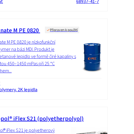
át
68937-41-7
nate M PE 0820
Připraven k použití
te M PE 0820 je nízkofunkční
ymer na bázi MDI. Produkt je
etanové lepidlo ve formě čiré kapaliny s
itou 450–1450 mPas při 25 °C
hem...
í
lymery, 2K lepidla
pol® iFlex S21 (polyetherpolyol)
l® iFlex S21 je polyetherový