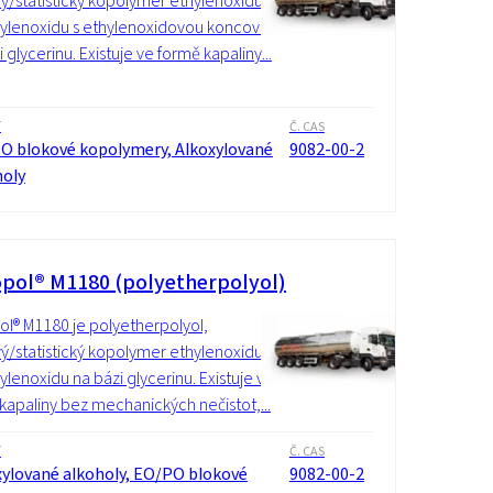
ý/statistický kopolymer ethylenoxidu
ylenoxidu s ethylenoxidovou koncovkou
 glycerinu. Existuje ve formě kapaliny...
í
Č. CAS
O blokové kopolymery, Alkoxylované
9082-00-2
holy
pol® M1180 (polyetherpolyol)
l® M1180 je polyetherpolyol,
ý/statistický kopolymer ethylenoxidu
ylenoxidu na bázi glycerinu. Existuje ve
kapaliny bez mechanických nečistot,...
í
Č. CAS
xylované alkoholy, EO/PO blokové
9082-00-2