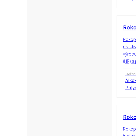
Roko
Rokopo
reakti
výrobu
(HR) a
Složen
Alkox
Poly
Roko
Rokopo