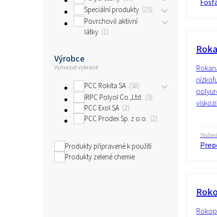
Fosf
Speciální produkty
25
Povrchově aktivní
látky
1
Roka
Výrobce
Rokana
Vymazat vybrané
nízkof
PCC Rokita SA
58
polyur
IRPC Polyol Co.,Ltd.
5
viskoz
PCC Exol SA
2
PCC Prodex Sp. z o.o.
2
Složen
Prepo
Produkty připravené k použití
Produkty zelené chemie
Roko
Rokopo