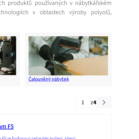
ných produktů používaných v nábytkářském
echnologiích v oblastech výroby polyolů,
Čalouněný nábytek
z
4
am F5
 F5 je fosforový retardér hoření, který