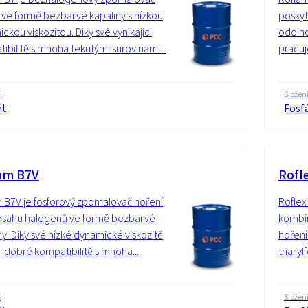
 ve formě bezbarvé kapaliny s nízkou
poskyt
ckou viskozitou. Díky své vynikající
odolno
ibilitě s mnoha tekutými surovinami...
pracuje
í
Složen
át
Fosf
am B7V
Rofl
 B7V je fosforový zpomalovač hoření
Roflex
bsahu halogenů ve formě bezbarvé
kombi
ny. Díky své nízké dynamické viskozitě
hoření
i dobré kompatibilitě s mnoha...
triaryl
í
Složen