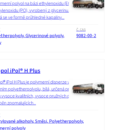
merní polyol na bázi ethylenoxidu (EO)
ylenoxidu (PO), vyrobený z glycerinu.
 se ve formě průhledné kapaliny...
í
Č. CAS
therpolyoly, Glycerinové polyoly,
9082-00-2
y
pol iPol® H Plus
l® iPol H Plus je polymerní disperze v
vním polyetherpolyolu, bílá, určená pro
 vysoce kvalitních, vysoce pružných pěn
 pěn zpomalujících...
í
ylované alkoholy, Směsi, Polyetherpolyoly,
merní polyoly