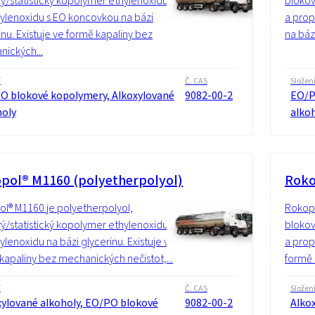
ý/statistický kopolymer ethylenoxidu
blokov
ylenoxidu s EO koncovkou na bázi
a prop
inu. Existuje ve formě kapaliny bez
na bázi
ických...
í
Č. CAS
Složen
O blokové kopolymery, Alkoxylované
9082-00-2
EO/P
holy
alko
pol® M1160 (polyetherpolyol)
Roko
l® M1160 je polyetherpolyol,
Rokopo
ý/statistický kopolymer ethylenoxidu
blokov
ylenoxidu na bázi glycerinu. Existuje ve
a prop
kapaliny bez mechanických nečistot,...
formě 
í
Č. CAS
Složen
xylované alkoholy, EO/PO blokové
9082-00-2
Alko