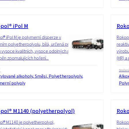
pol® iPol M
Roko
l® iPol M je polymerní disperze v
Rokopo
vním polyetherpolyolu, bílá, určená pro
reakti
 vysoce kvalitních, vysoce odolných pěn
výrobu
 pěn zpomalujících hoření...
(HR) a
í
Složen
ylované alkoholy, Směsi, Polyetherpolyoly,
Alkox
merní polyoly
Poly
pol® M1140 (polyetherpolyol)
Roko
l® M1140 je polyetherpolyol,
Rokopo