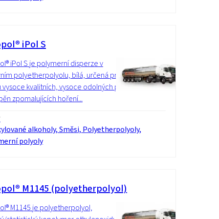
pol® iPol S
l® iPol S je polymerní disperze v
vním polyetherpolyolu, bílá, určená pro
 vysoce kvalitních, vysoce odolných pěn
 pěn zpomalujících hoření...
í
ylované alkoholy, Směsi, Polyetherpolyoly,
merní polyoly
pol® M1145 (polyetherpolyol)
l® M1145 je polyetherpolyol,