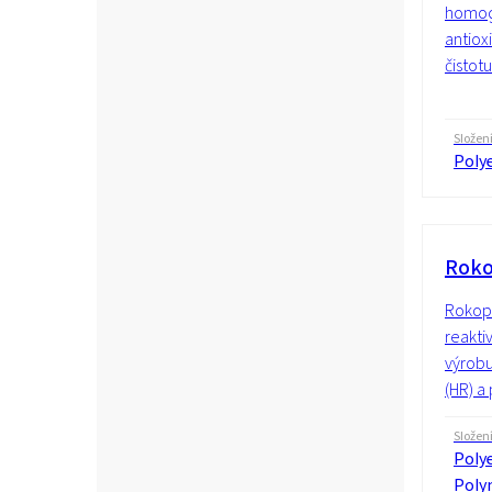
homoge
antiox
čistot
Složen
Poly
Roko
Rokopo
reakti
výrobu
(HR) a
Složen
Polye
Poly