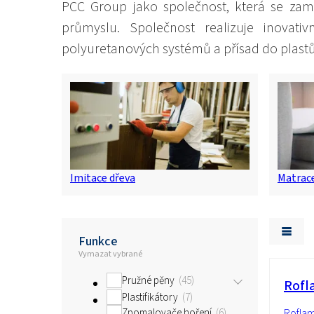
PCC Group jako společnost, která se zam
průmyslu. Společnost realizuje inovativ
polyuretanových systémů a přísad do plastů
Imitace dřeva
Matrace
Funkce
Vymazat vybrané
Pružné pěny
45
Rofl
Plastifikátory
7
Zpomalovače hoření
6
Rofla