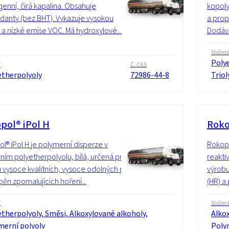
nní, čirá kapalina. Obsahuje
kopoly
idanty (bez BHT). Vykazuje vysokou
a prop
u a nízké emise VOC. Má hydroxylové...
Dodává
Složen
Polye
í
Č. CAS
etherpolyoly
72986-44-8
Triol
pol® iPol H
Roko
l® iPol H je polymerní disperze v
Rokopo
vním polyetherpolyolu, bílá, určená pro
reakti
 vysoce kvalitních, vysoce odolných pěn
výrobu
 pěn zpomalujících hoření...
(HR) a
í
Složen
therpolyoly, Směsi, Alkoxylované alkoholy,
Alkox
merní polyoly
Poly