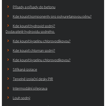
Přísady a přísady do betonu
Kde koupit komponenty pro polyuretanovou pěnu?
Kde koupit hydroxid sodný?
Dodavatelé hydroxidu sodného.
Kde koupit kyselinu chlorovodíkovou?
Kde koupit chlornan sodný?
Kde koupit kyselinu chlorovodíkovou?
Stříkaná izolace
Tepelně izolační desky PIR
Intermodální přeprava
Louh sodný