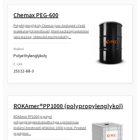
Chemax PEG-600
Polyethylenglykoly Chemax jsou dostupné v řadě
molekulových hmotností, které nacházejí uplatnění
jako maziva, chemické meziprodukty...
Složení
Polyethylenglykoly
Č. CAS
25322-68-3
ROKAmer®PP1000 (polypropylenglykol)
ROKAmer PP1000 je polyol
polyoxypropylendiolového typu s průměrnou
molární hmotností přibližně 1000 g/mol. Produkt
je polymer...