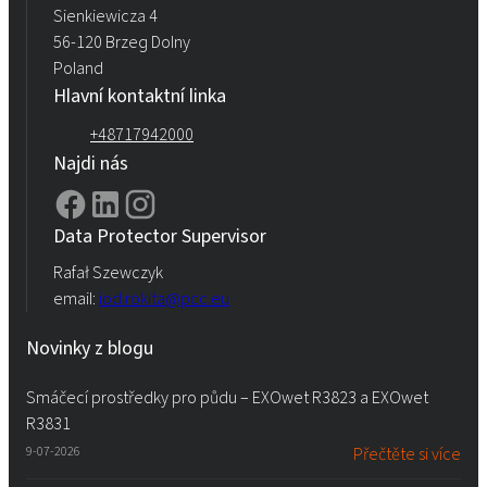
Sienkiewicza 4
56-120 Brzeg Dolny
Poland
Hlavní kontaktní linka
+48717942000
Najdi nás
Data Protector Supervisor
Rafał Szewczyk
email:
iod.rokita@pcc.eu
Novinky z blogu
Smáčecí prostředky pro půdu – EXOwet R3823 a EXOwet
R3831
9-07-2026
Přečtěte si více