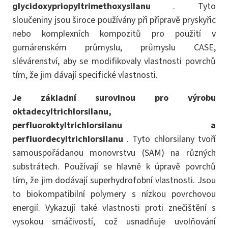
glycidoxypriopyltrimethoxysilanu
. Tyto
sloučeniny jsou široce používány při přípravě pryskyřic
nebo komplexních kompozitů pro použití v
gumárenském průmyslu, průmyslu CASE,
slévárenství, aby se modifikovaly vlastnosti povrchů
tím, že jim dávají specifické vlastnosti.
Je základní surovinou pro výrobu
oktadecyltrichlorsilanu,
perfluoroktyltrichlorsilanu a
perfluordecyltrichlorsilanu
. Tyto chlorsilany tvoří
samouspořádanou monovrstvu (SAM) na různých
substrátech. Používají se hlavně k úpravě povrchů
tím, že jim dodávají superhydrofobní vlastnosti. Jsou
to biokompatibilní polymery s nízkou povrchovou
energií. Vykazují také vlastnosti proti znečištění s
vysokou smáčivostí, což usnadňuje uvolňování