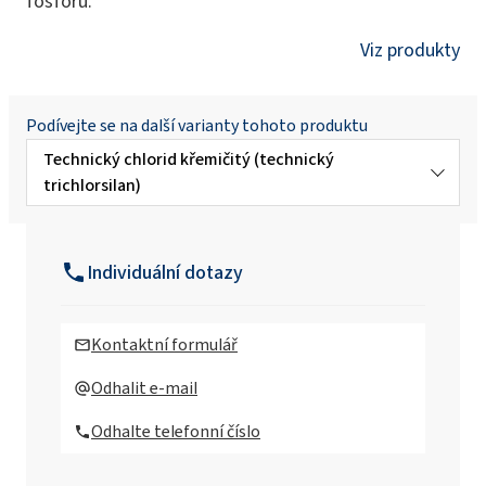
fosforu.
Viz produkty
Podívejte se na další varianty tohoto produktu
Technický chlorid křemičitý (technický
trichlorsilan)
Ultračistý chlorid křemičitý (ultračistý
trichlorsilan)
Individuální dotazy
Kontaktní formulář
Odhalit e-mail
Odhalte telefonní číslo