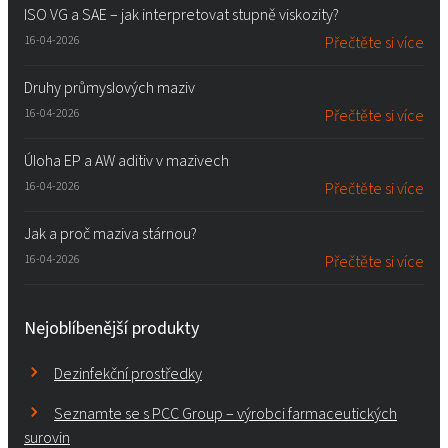
ISO VG a SAE – jak interpretovat stupně viskozity?
16-04-2026
Přečtěte si více
Druhy průmyslových maziv
16-04-2026
Přečtěte si více
Úloha EP a AW aditiv v mazivech
16-04-2026
Přečtěte si více
Jak a proč maziva stárnou?
16-04-2026
Přečtěte si více
Nejoblíbenější produkty
Dezinfekční prostředky
Seznamte se s PCC Group – výrobci farmaceutických
surovin