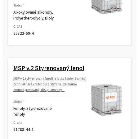
Složení
Alkoxylované alkoholy,
Polyetherpolyoly, Dioly
Č. CAS
25322-69-4
MSP v.2 Styrenovaný fenol
MSP v.2 (styrenovaný fenol) je látka tvořená směsí
produktů reakce fenolu a styrenu : primárně
monostyrenovaný, distyrenovaný...
Složení
Fenoly, Styrenizované
fenoly
Č. CAS
61788-44-1