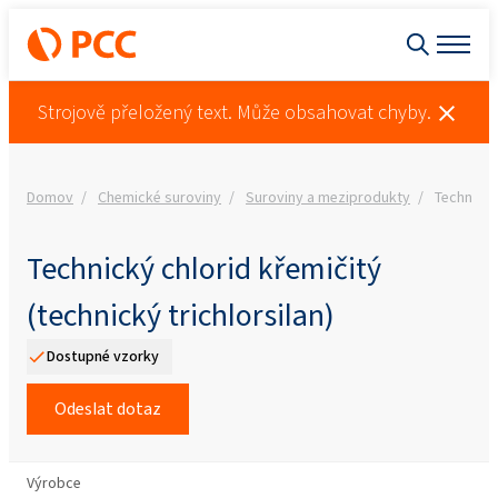
Strojově přeložený text. Může obsahovat chyby.
Domov
Chemické suroviny
Suroviny a meziprodukty
Technický 
Technický chlorid křemičitý
(technický trichlorsilan)
Dostupné vzorky
Odeslat dotaz
Výrobce