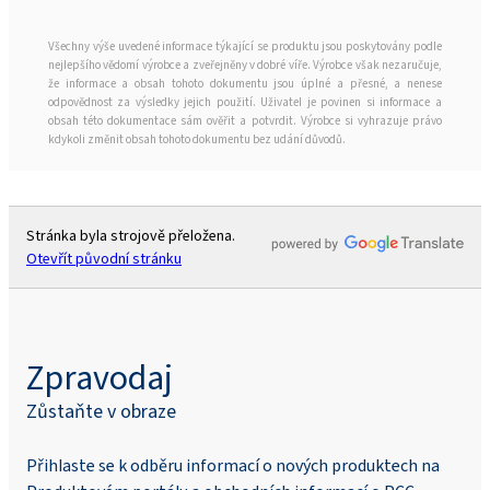
Všechny výše uvedené informace týkající se produktu jsou poskytovány podle
nejlepšího vědomí výrobce a zveřejněny v dobré víře. Výrobce však nezaručuje,
že informace a obsah tohoto dokumentu jsou úplné a přesné, a nenese
odpovědnost za výsledky jejich použití. Uživatel je povinen si informace a
obsah této dokumentace sám ověřit a potvrdit. Výrobce si vyhrazuje právo
kdykoli změnit obsah tohoto dokumentu bez udání důvodů.
Stránka byla strojově přeložena.
Otevřít původní stránku
Zpravodaj
Zůstaňte v obraze
Přihlaste se k odběru informací o nových produktech na