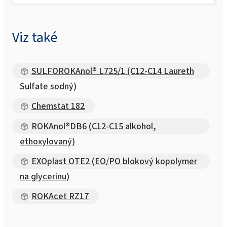
Viz také
SULFOROKAnol® L725/1 (C12-C14 Laureth
Sulfate sodný)
Chemstat 182
ROKAnol®DB6 (C12-C15 alkohol,
ethoxylovaný)
EXOplast OTE2 (EO/PO blokový kopolymer
na glycerinu)
ROKAcet RZ17