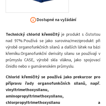
Dostupné na vyžádání
Technický chlorid křemičitý
je produkt s čistotou
nad 97%.Používá se jako surovina/meziprodukt při
výrobě organofunkčních silanů a dalších látek na bázi
křemíku.Organofunkční deriváty silanu se používají v
průmyslu CASE, výrobě skla vlákna, jako spojovací
činidlo nebo v gumárenském průmyslu.
Chlorid křemičitý se používá jako prekurzor pro
přípravu řady organofunkčních silanů, např.
vinyltrimethoxysilanu,
aminopropyltrimethoxysilanu,
chlorpropyltrimethoxysilanu a