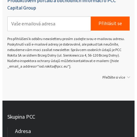
Produktovém portálu a obchodních informací o PCC
Capital Group
Přihlásit se
Pro přihlášení k odběru newsletteru prosím zadejte svou e-mailovou adresu.
Poskytnutí vaší e-mailové adresy je dobrovolné, ale pokud tak neučiníte,
nebudeme vám moci zasílat newsletter. Správcem osobních údajů je PCC
Rokita SA se sídlem Brzeg Dolny (ul. Sienkiewicza 4, 56-120 Brzeg Dolny).
Našeho inspektora ochrany údajů můžete kontaktovat e-mailem: [hide
_email_a address="iod.rokita@pcc.eu"].
Přečtěte si více
Skupina PCC
Adresa