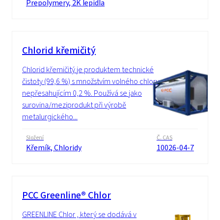
Prepolymery, 2K lepidla
Chlorid křemičitý
Chlorid křemičitý je produktem technické
čistoty (99,6 %) s množstvím volného chloru
nepřesahujícím 0,2 %. Používá se jako
surovina/meziprodukt při výrobě
metalurgického...
Složení
Č. CAS
Křemík, Chloridy
10026-04-7
PCC Greenline® Chlor
GREENLINE Chlor , který se dodává v