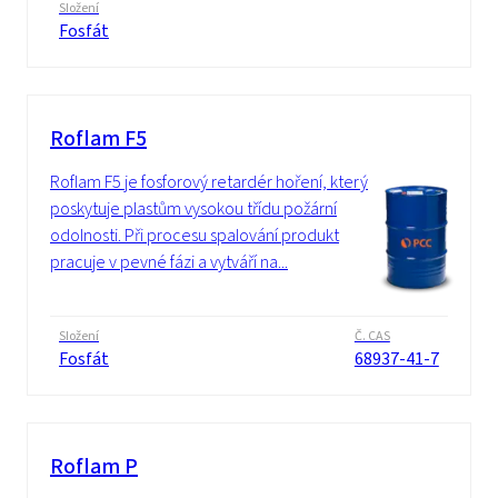
Složení
Fosfát
Roflam F5
Roflam F5 je fosforový retardér hoření, který
poskytuje plastům vysokou třídu požární
odolnosti. Při procesu spalování produkt
pracuje v pevné fázi a vytváří na...
Složení
Č. CAS
Fosfát
68937-41-7
Roflam P