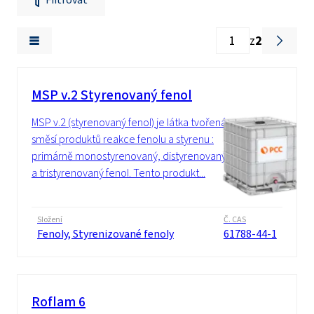
z
2
MSP v.2 Styrenovaný fenol
MSP v.2 (styrenovaný fenol) je látka tvořená
směsí produktů reakce fenolu a styrenu :
primárně monostyrenovaný, distyrenovaný
a tristyrenovaný fenol. Tento produkt...
Složení
Č. CAS
Fenoly, Styrenizované fenoly
61788-44-1
Roflam 6