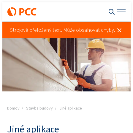
Strojově přeložený text. Může obsahovat chyby.
Domov
Stavba budovy
Jiné aplikace
Jiné aplikace