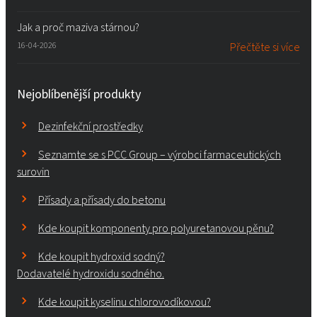
Jak a proč maziva stárnou?
16-04-2026
Přečtěte si více
Nejoblíbenější produkty
Dezinfekční prostředky
Seznamte se s PCC Group – výrobci farmaceutických
surovin
Přísady a přísady do betonu
Kde koupit komponenty pro polyuretanovou pěnu?
Kde koupit hydroxid sodný?
Dodavatelé hydroxidu sodného.
Kde koupit kyselinu chlorovodíkovou?