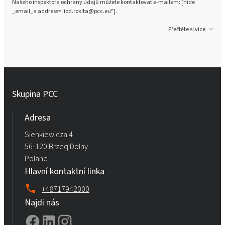
Našeho inspektora ochrany údajů můžete kontaktovat e-mailem: [hide
_email_a address="iod.rokita@pcc.eu"].
Přečtěte si více
Skupina PCC
Adresa
Sienkiewicza 4
56-120 Brzeg Dolny
Poland
Hlavní kontaktní linka
+48717942000
Najdi nás