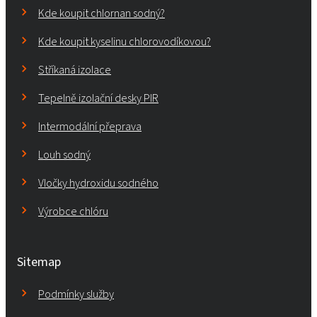
Kde koupit chlornan sodný?
Kde koupit kyselinu chlorovodíkovou?
Stříkaná izolace
Tepelně izolační desky PIR
Intermodální přeprava
Louh sodný
Vločky hydroxidu sodného
Výrobce chlóru
Sitemap
Podmínky služby