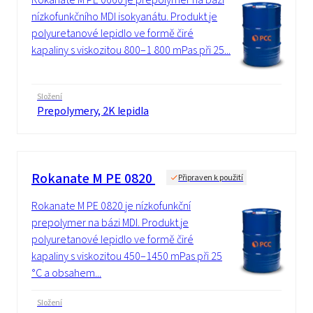
nízkofunkčního MDI isokyanátu. Produkt je
polyuretanové lepidlo ve formě čiré
kapaliny s viskozitou 800–1 800 mPas při 25...
Složení
Prepolymery, 2K lepidla
Rokanate M PE 0820
Připraven k použití
Rokanate M PE 0820 je nízkofunkční
prepolymer na bázi MDI. Produkt je
polyuretanové lepidlo ve formě čiré
kapaliny s viskozitou 450–1450 mPas při 25
°C a obsahem...
Složení