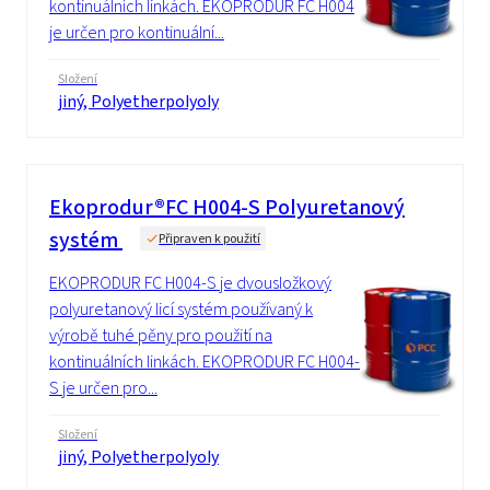
kontinuálních linkách. EKOPRODUR FC H004
je určen pro kontinuální...
Složení
jiný, Polyetherpolyoly
Ekoprodur®FC H004-S Polyuretanový
systém
Připraven k použití
EKOPRODUR FC H004-S je dvousložkový
polyuretanový licí systém používaný k
výrobě tuhé pěny pro použití na
kontinuálních linkách. EKOPRODUR FC H004-
S je určen pro...
Složení
jiný, Polyetherpolyoly