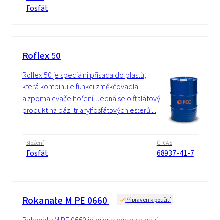
Fosfát
Roflex 50
Roflex 50 je speciální přísada do plastů,
která kombinuje funkci změkčovadla
a zpomalovače hoření. Jedná se o ftalátový
produkt na bázi triarylfosfátových esterů....
Složení
Č. CAS
Fosfát
68937-41-7
Rokanate M PE 0660
Připraven k použití
Rokanate M PE 0660 je prepolymer na bázi