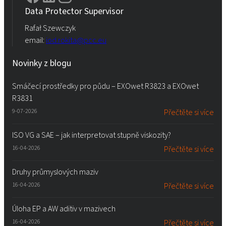
Data Protector Supervisor
Rafał Szewczyk
email:
iod.rokita@pcc.eu
Novinky z blogu
Smáčecí prostředky pro půdu – EXOwet R3823 a EXOwet
R3831
9-07-2026
Přečtěte si více
ISO VG a SAE – jak interpretovat stupně viskozity?
16-04-2026
Přečtěte si více
Druhy průmyslových maziv
16-04-2026
Přečtěte si více
Úloha EP a AW aditiv v mazivech
16-04-2026
Přečtěte si více