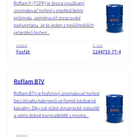
Roflam P (TCPP) je široce používaný
zpomalovač hoření v plastikářském
průmyslu, zejména při zpracování
polyuretanu. Je to jeden z nejúčinnějších
retardérů hoření...
Složení
Č. CAS
Fosfát
1244733-77-4
Roflam B7V
Roflam B7V je fosforový zpomalovač hoření
bez obsahu halogenů ve formě bezbarvé
kapaliny. Díky své nízké dynamické viskozitě
a velmi dobré kompatibilitě s mnoha...
Složení