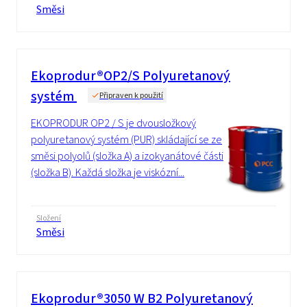
Směsi
Ekoprodur®OP2/S Polyuretanový
systém
Připraven k použití
EKOPRODUR OP2 / S je dvousložkový
polyuretanový systém (PUR) skládající se ze
směsi polyolů (složka A) a izokyanátové části
(složka B). Každá složka je viskózní...
Složení
Směsi
Ekoprodur®3050 W B2 Polyuretanový