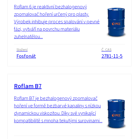
Roflam 6 je reaktivní bezhalogenový
zpomalovač hoření určený pro plasty.
Výrobek inhibuje proces spalování v pevné
fázi, vytváří na povrchu materiálu
zuhelnatělou...
Složení
Č. CAS
Fosfonát
2781-11-5
Roflam B7
Roflam B7 je bezhalogenový zpomalovač
hoření ve formě bezbarvé kapaliny s nízkou
dynamickou viskozitou. Díky své vynikající
kompatibilitě s mnoha tekutými surovinami...