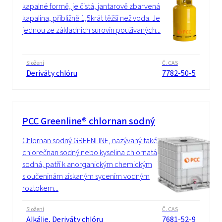
kapalné formě, je čistá, jantarově zbarvená
kapalina, přibližně 1,5krát těžší než voda. Je
jednou ze základních surovin používaných...
Složení
Č. CAS
Deriváty chlóru
7782-50-5
PCC Greenline® chlornan sodný
Chlornan sodný GREENLINE, nazývaný také
chlorečnan sodný nebo kyselina chlornatá
sodná, patří k anorganickým chemickým
sloučeninám získaným sycením vodným
roztokem...
Složení
Č. CAS
Alkálie, Deriváty chlóru
7681-52-9