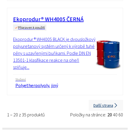
Ekoprodur® WH4005 ČERNÁ
Připraven k použití
Ekoprodur ® WH4005 BLACK je dvousložkový
polyuretanový systém určený k výrobě tuhé
pěny s uzavřenými buňkami. Podle DIN EN
13501-1 klasifikace reakce na oheň
splňuje...
Složení
Polyetherpolyoly, jiný
Další strana
1 – 20 z 35 produktů
Položky na stránce:
20
40
60