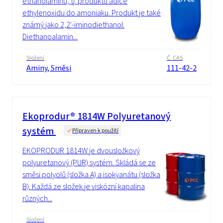
ethanolaminů, tj. produktů adice
ethylenoxidu do amoniaku. Produkt je také
známý jako 2,2'-iminodiethanol.
Diethanoalamin...
Složení
Č. CAS
Aminy, Směsi
111-42-2
Ekoprodur® 1814W Polyuretanový
systém
Připraven k použití
EKOPRODUR 1814W je dvousložkový
polyuretanový (PUR) systém. Skládá se ze
směsi polyolů (složka A) a isokyanátu (složka
B). Každá ze složek je viskózní kapalina
různých...
Složení