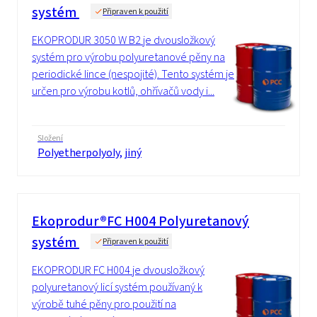
systém
Připraven k použití
EKOPRODUR 3050 W B2 je dvousložkový
systém pro výrobu polyuretanové pěny na
periodické lince (nespojité). Tento systém je
určen pro výrobu kotlů, ohřívačů vody i...
Složení
Polyetherpolyoly, jiný
Ekoprodur®FC H004 Polyuretanový
systém
Připraven k použití
EKOPRODUR FC H004 je dvousložkový
polyuretanový licí systém používaný k
výrobě tuhé pěny pro použití na