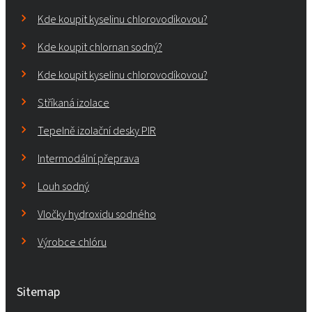
Kde koupit kyselinu chlorovodíkovou?
Kde koupit chlornan sodný?
Kde koupit kyselinu chlorovodíkovou?
Stříkaná izolace
Tepelně izolační desky PIR
Intermodální přeprava
Louh sodný
Vločky hydroxidu sodného
Výrobce chlóru
Sitemap