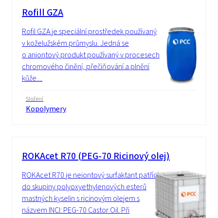
Rofill GZA
Rofil GZA je speciální prostředek používaný
v koželužském průmyslu. Jedná se
o aniontový produkt používaný v procesech
chromového činění, přečiňování a plnění
kůže....
Složení
Kopolymery
ROKAcet R70 (PEG-70 Ricinový olej)
ROKAcet R70 je neiontový surfaktant patřící
do skupiny polyoxyethylenových esterů
mastných kyselin s ricinovým olejem s
názvem INCI: PEG-70 Castor Oil. Při