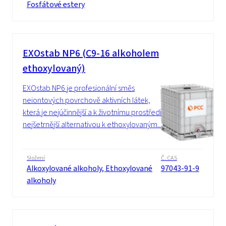
Fosfátové estery
EXOstab NP6 (C9-16 alkoholem
ethoxylovaný)
EXOstab NP6 je profesionální směs
neiontových povrchově aktivních látek,
která je nejúčinnější a k životnímu prostředí
nejšetrnější alternativou k ethoxylovaným...
Složení
Č. CAS
Alkoxylované alkoholy, Ethoxylované
97043-91-9
alkoholy