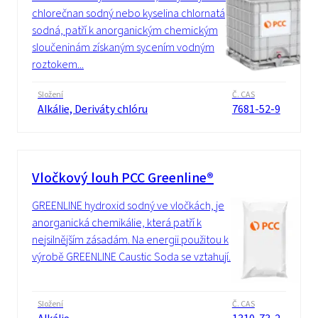
chlorečnan sodný nebo kyselina chlornatá
sodná, patří k anorganickým chemickým
sloučeninám získaným sycením vodným
roztokem...
Složení
Č. CAS
Alkálie, Deriváty chlóru
7681-52-9
Vločkový louh PCC Greenline®
GREENLINE hydroxid sodný ve vločkách, je
anorganická chemikálie, která patří k
nejsilnějším zásadám. Na energii použitou k
výrobě GREENLINE Caustic Soda se vztahují...
Složení
Č. CAS