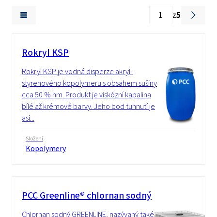
z
5
Rokryl KSP
Rokryl KSP je vodná disperze akryl-
styrenového kopolymeru s obsahem sušiny
cca 50 % hm. Produkt je viskózní kapalina
bílé až krémové barvy. Jeho bod tuhnutí je
asi...
Složení
Kopolymery
PCC Greenline® chlornan sodný
Chlornan sodný GREENLINE, nazývaný také