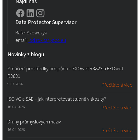
Najdi nás
Data Protector Supervisor
Rafał Szewczyk
email:
iod.rokita@pcc.eu
Novinky z blogu
Smáčecí prostředky pro půdu – EXOwet R3823 a EXOwet
R3831
9-07-2026
Přečtěte si více
ISO VG a SAE – jak interpretovat stupně viskozity?
16-04-2026
Přečtěte si více
Druhy průmyslových maziv
16-04-2026
Přečtěte si více