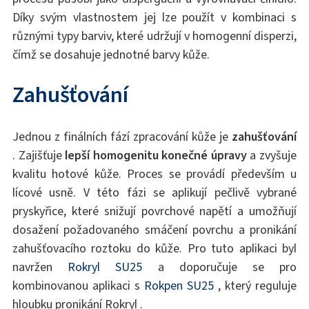
Díky svým vlastnostem jej lze použít v kombinaci s
různými typy barviv, které udržují v homogenní disperzi,
čímž se dosahuje jednotné barvy kůže.
Zahušťování
Jednou z finálních fází zpracování kůže je
zahušťování
. Zajišťuje
lepší homogenitu konečné úpravy
a zvyšuje
kvalitu hotové kůže. Proces se provádí především u
lícové usně. V této fázi se aplikují pečlivě vybrané
pryskyřice, které snižují povrchové napětí a umožňují
dosažení požadovaného smáčení povrchu a pronikání
zahušťovacího roztoku do kůže. Pro tuto aplikaci byl
navržen
Rokryl SU25
a doporučuje se pro
kombinovanou aplikaci s
Rokpen SU25
, který reguluje
hloubku pronikání Rokryl .