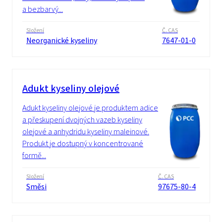
a bezbarvý...
Složení
Č. CAS
Neorganické kyseliny
7647-01-0
Adukt kyseliny olejové
Adukt kyseliny olejové je produktem adice
a přeskupení dvojných vazeb kyseliny
olejové a anhydridu kyseliny maleinové.
Produkt je dostupný v koncentrované
formě...
Složení
Č. CAS
Směsi
97675-80-4