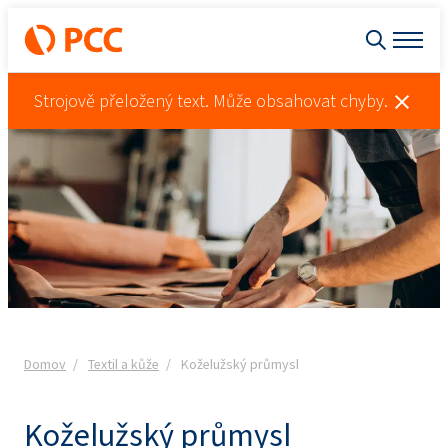
Strojově přeložený text. Může obsahovat chyby.
Domov
Textil a kůže
Koželužský průmysl
Koželužský průmysl