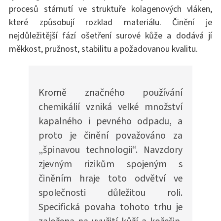
procesů stárnutí ve struktuře kolagenových vláken,
které způsobují rozklad materiálu. Činění je
nejdůležitější fází ošetření surové kůže a dodává jí
měkkost, pružnost, stabilitu a požadovanou kvalitu.
Kromě značného používání
chemikálií vzniká velké množství
kapalného i pevného odpadu, a
proto je činění považováno za
„špinavou technologii“. Navzdory
zjevným rizikům spojeným s
činěním hraje toto odvětví ve
společnosti důležitou roli.
Specifická povaha tohoto trhu je
založena na využití kůží a kožešin,