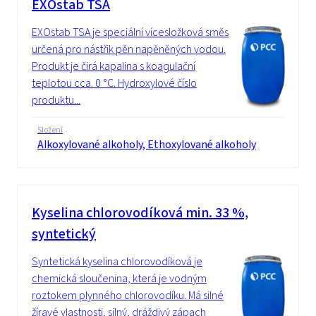
EXOstab TSA
EXOstab TSA je speciální vícesložková směs
určená pro nástřik pěn napěněných vodou.
Produkt je čirá kapalina s koagulační
teplotou cca. 0 °C. Hydroxylové číslo
produktu...
Složení
Alkoxylované alkoholy, Ethoxylované alkoholy
Kyselina chlorovodíková min. 33 %,
syntetický
Syntetická kyselina chlorovodíková je
chemická sloučenina, která je vodným
roztokem plynného chlorovodíku. Má silné
žíravé vlastnosti, silný, dráždivý zápach