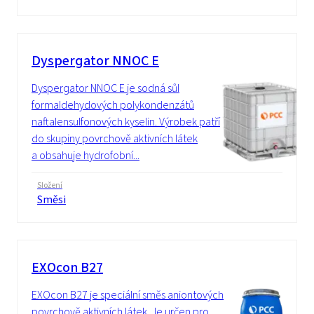
Dyspergator NNOC E
Dyspergator NNOC E je sodná sůl
formaldehydových polykondenzátů
naftalensulfonových kyselin. Výrobek patří
do skupiny povrchově aktivních látek
a obsahuje hydrofobní...
Složení
Směsi
EXOcon B27
EXOcon B27 je speciální směs aniontových
povrchově aktivních látek. Je určen pro