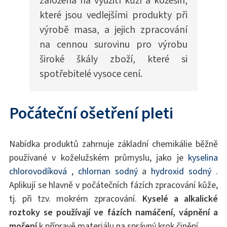
které jsou vedlejšími produkty při
výrobě masa, a jejich zpracování
na cennou surovinu pro výrobu
široké škály zboží, které si
spotřebitelé vysoce cení.
Počáteční ošetření pleti
Nabídka produktů zahrnuje základní chemikálie běžně
používané v koželužském průmyslu, jako je
kyselina
chlorovodíková
,
chlornan sodný
a
hydroxid sodný
.
Aplikují se hlavně v počátečních fázích zpracování kůže,
tj. při tzv. mokrém zpracování.
Kyselé a alkalické
roztoky se používají ve fázích namáčení, vápnění a
moření
k přípravě materiálu na správný krok činění.