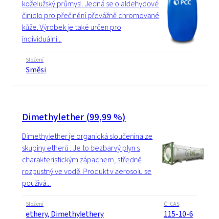
koželužský průmysl. Jedná se o aldehydové
činidlo pro přečinění převážně chromované
kůže. Výrobek je také určen pro
individuální...
Složení
Směsi
Dimethylether (99,99 %)
Dimethylether je organická sloučenina ze
skupiny etherů . Je to bezbarvý plyn s
charakteristickým zápachem, středně
rozpustný ve vodě. Produkt v aerosolu se
používá...
Složení
Č. CAS
ethery, Dimethylethery
115-10-6