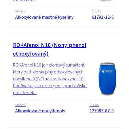
Složení
Č. CAS
Alkoxylované mastné kyseliny
61791-12-6
ROKAfenol N10 (Nonylphenol
ethoxylovaný)
ROKAfenol N10 je neiontový surfaktant,
který patří do skupiny ethoxylovaných
nonylfenolů (INCI název: Nonoxynol-10).
Používá se jako detergent, prací a čisticí
prostředek...
Složení
Č. CAS
Alkoxylované nonylfenoly
127087-87-0