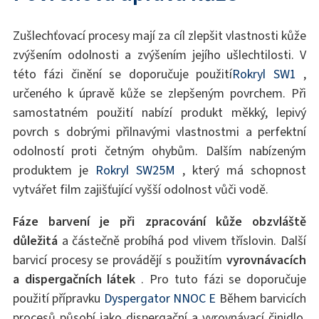
Zušlechťovací procesy mají za cíl zlepšit vlastnosti kůže
zvýšením odolnosti a zvýšením jejího ušlechtilosti. V
této fázi činění se doporučuje použití
Rokryl SW1
,
určeného k úpravě kůže se zlepšeným povrchem. Při
samostatném použití nabízí produkt měkký, lepivý
povrch s dobrými přilnavými vlastnostmi a perfektní
odolností proti četným ohybům. Dalším nabízeným
produktem je
Rokryl SW25M
, který má schopnost
vytvářet film zajišťující vyšší odolnost vůči vodě.
Fáze barvení je při zpracování kůže obzvláště
důležitá
a částečně probíhá pod vlivem tříslovin. Další
barvicí procesy se provádějí s použitím
vyrovnávacích
a dispergačních látek
. Pro tuto fázi se doporučuje
použití přípravku
Dyspergator NNOC E
Během barvicích
procesů působí jako dispergační a vyrovnávací činidlo.