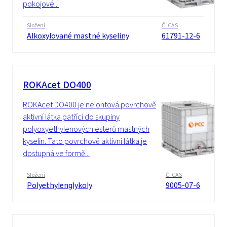
pokojové...
Složení
Č. CAS
Alkoxylované mastné kyseliny
61791-12-6
ROKAcet DO400
ROKAcet DO400 je neiontová povrchově
aktivní látka patřící do skupiny
polyoxyethylenových esterů mastných
kyselin. Tato povrchově aktivní látka je
dostupná ve formě...
Složení
Č. CAS
Polyethylenglykoly
9005-07-6