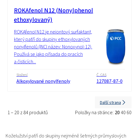
ROKAfenol N12 (Nonylphenol
ethoxylovaný)
ROKAfenol N12 je neiontový surfaktant,
který patří do skupiny ethoxylovaných
nonylfenolů (INCI název: Nonoxynol-12).
Používá se jako přísada do pracích
a čisticích...
Složení
Č. CAS
Alkoxylované nonylfenoly
127087-87-0
Další strana
1 – 20 z 84 produktů
Položky na stránce:
20
40
60
Koželužství patří do skupiny nejméně šetrných průmyslových