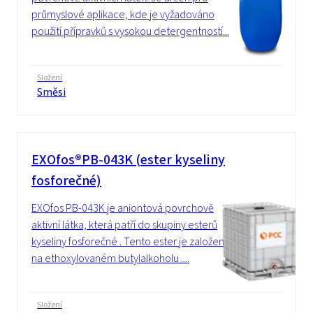
průmyslové aplikace, kde je vyžadováno
použití přípravků s vysokou detergentností...
Složení
Směsi
EXOfos®PB-043K (ester kyseliny
fosforečné)
EXOfos PB-043K je aniontová povrchově
aktivní látka, která patří do skupiny esterů
kyseliny fosforečné . Tento ester je založen
na ethoxylovaném butylalkoholu ....
Složení