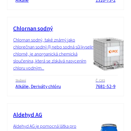
Alkálie
1310-73-2
Chlornan sodný
Chlornan sodný, také známý jako
chlorečnan sodný (I) nebo sodná sůl kyseliny
chlorné, je anorganická chemická
sloučenina, která se získává nasycením
chloru vodným...
Složení
Č. CAS
Alkálie, Deriváty chlóru
7681-52-9
Aldehyd AG
Aldehyd AG je pomocná látka pro