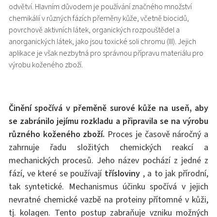
odvětví. Hlavním důvodem je používání značného množství
chemikálií v různých fázích přeměny kůže, včetně biocidů,
povrchově aktivních látek, organických rozpouštědel a
anorganických látek, jako jsou toxické soli chromu (III). Jejich
aplikace je však nezbytná pro správnou přípravu materiálu pro
výrobu koženého zboží.
Činění spočívá v přeměně surové kůže na useň, aby
se zabránilo jejímu rozkladu a připravila se na výrobu
různého koženého zboží.
Proces je časově náročný a
zahrnuje řadu složitých chemických reakcí a
mechanických procesů. Jeho název pochází z jedné z
fází, ve které se používají
třísloviny
, a to jak přírodní,
tak syntetické. Mechanismus účinku spočívá v jejich
nevratné chemické vazbě na proteiny přítomné v kůži,
tj. kolagen. Tento postup zabraňuje vzniku možných