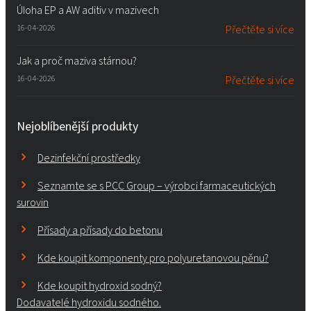
Úloha EP a AW aditiv v mazivech
16-04-2026
Přečtěte si více
Jak a proč maziva stárnou?
16-04-2026
Přečtěte si více
Nejoblíbenější produkty
Dezinfekční prostředky
Seznamte se s PCC Group – výrobci farmaceutických
surovin
Přísady a přísady do betonu
Kde koupit komponenty pro polyuretanovou pěnu?
Kde koupit hydroxid sodný?
Dodavatelé hydroxidu sodného.