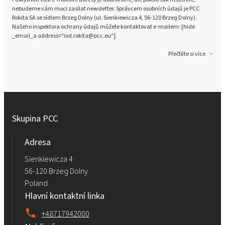
nebudeme vám moci zasílat newsletter. Správcem osobních údajů je PCC
Rokita SA se sídlem Brzeg Dolny (ul. Sienkiewicza 4, 56-120 Brzeg Dolny).
Našeho inspektora ochrany údajů můžete kontaktovat e-mailem: [hide
_email_a address="iod.rokita@pcc.eu"].
Přečtěte si více
Skupina PCC
Adresa
Sienkiewicza 4
56-120 Brzeg Dolny
Poland
Hlavní kontaktní linka
+48717942000