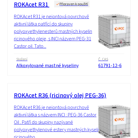
ROKAcet R31
Připraven k použití
ROKAcet R31 je neiontová povrchově
aktivní látka patřící do skupiny
polyoxyethylenesterů mastných kyselin
ricinového oleje, s INCI názvem PEG-31
Castor oil. Tato...
Složení
Č. CAS
Alkoxylované mastné kyseliny
61791-12-6
ROKAcet R36 (ricinový olej PEG-36)
ROKAcet R36 je neiontová povrchově
aktivní látka s názvem INCI : PEG-36 Castor
Oil . Patří do skupiny nazývané
polyoxyethylenové estery mastných kyselin
ricinového...