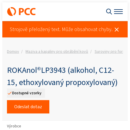
Strojově přeložený text. Může obsahovat chyby.
Domov
Maziva a kapaliny pro obrábění kovů
Suroviny pro formul
ROKAnol®LP3943 (alkohol, C12-
15, ethoxylovaný propoxylovaný)
Dostupné vzorky
Odeslat dotaz
Výrobce