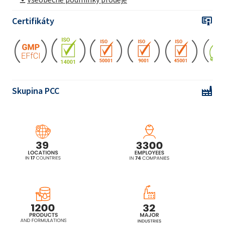
Certifikáty
ROKAnol®LP2855 (C12-18 alkohol
ethoxylovaný, propoxylovaný)
ROKAnol®LP3034
(polyoxyalkylenglykolether)
Skupina PCC
ROKAnol®LP3135
(polyoxyalkylenglykolether)
ROKAnol®LP400
(polyoxyalkylenglykolether)
ROKAnol®LP600
(polyoxyalkylenglykolether)
ROKAnol®LP700
(polyoxyalkylenglykolether)