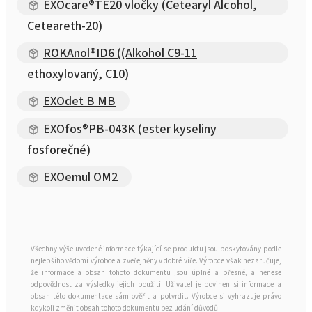
EXOcare®TE20 vločky (Cetearyl Alcohol,
Ceteareth-20)
ROKAnol®ID6 ((Alkohol C9-11
ethoxylovaný, C10)
EXOdet B MB
EXOfos®PB-043K (ester kyseliny
fosforečné)
EXOemul OM2
Všechny výše uvedené informace týkající se produktu jsou poskytovány podle
nejlepšího vědomí výrobce a zveřejněny v dobré víře. Výrobce však nezaručuje,
že informace a obsah tohoto dokumentu jsou úplné a přesné, a nenese
odpovědnost za výsledky jejich použití. Uživatel je povinen si informace a
obsah této dokumentace sám ověřit a potvrdit. Výrobce si vyhrazuje právo
kdykoli změnit obsah tohoto dokumentu bez udání důvodů.