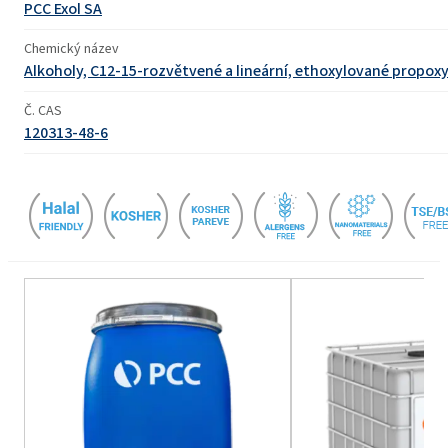
PCC Exol SA
Chemický název
Alkoholy, C12-15-rozvětvené a lineární, ethoxylované propox
Č. CAS
120313-48-6