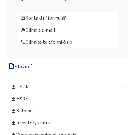
ROKAnol®LP1319 (C16-C18 alkohol,
ethoxylovaný, propoxylovaný)
Kontaktní formulář
ROKAnol®LP200
Odhalit e-mail
(polyoxyalkylenglykolether)
Odhalte telefonní číslo
ROKAnol®LP2023
(polyoxyalkylenglykolether)
Stažení
ROKAnol® LP2126
(polyoxyalkylenglykolether)
Leták
ROKAnol LP2227
MSDS
ROKAnol®LP2529
Katalog
(polyoxyalkylenglykolether)
Inventory status
ROKAnol®LP27 (polyoxyalkylenglykolether)
Všeobecné podmínky prodeje