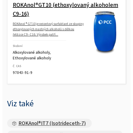
ROKAnol®LP1012 (C12-C14 alkohol,
ROKAnol®GT10 (ethoxylovaný alkoholem
ethoxylovaný, propoxylovaný)
C9-16)
ROKAnol ® GT10 je neiontový surfaktant ze skupiny
ROKAnol®LP6066 (PPG-5-Ceteth-20)
ethoxylovaných mastných alkoholů s délkou
řetězce C9 - C16. Výrobek patří...
ROKAnol®LP6066 MB (PPG-5-Ceteth-20)
Složení
Alkoxylované alkoholy,
Ethoxylované alkoholy
Č. CAS
97043-91-9
Viz také
ROKAnol®IT7 (Isotrideceth-7)