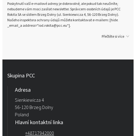
Poskytnutí vaší e-mailové adresy je dobrovolné, ale pokud tak neučiníte,
nebudeme vám moci zasílat newsletter. Správcem osobních údajů je PCC
Rokita SA se sídlem Brzeg Dolny (ul. Sienkiewicza 4, 56-120 Brzeg Dolny).
Našeho inspektora ochrany údajů můžete kontaktovat e-mailem: [hide
_email_a address="iod.rokita@pcc.eu"].
Přečtěte si více
Skupina PCC
Adresa
Sienkiewicza 4
56-120 Brzeg Dolny
Poland
Hlavní kontaktní linka
+48717942000