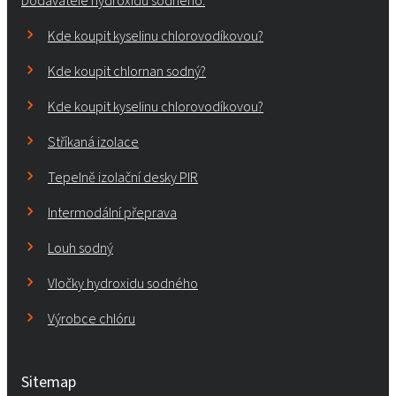
Dodavatelé hydroxidu sodného.
Kde koupit kyselinu chlorovodíkovou?
Kde koupit chlornan sodný?
Kde koupit kyselinu chlorovodíkovou?
Stříkaná izolace
Tepelně izolační desky PIR
Intermodální přeprava
Louh sodný
Vločky hydroxidu sodného
Výrobce chlóru
Sitemap