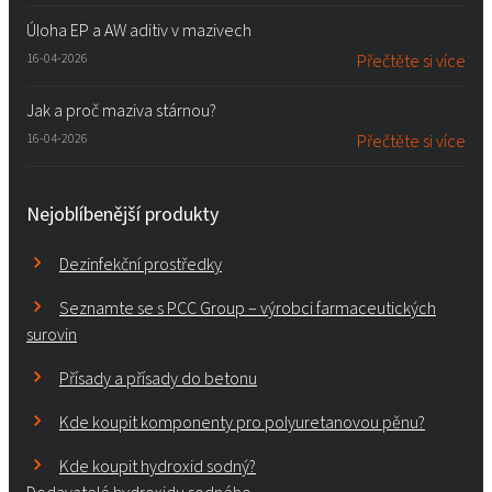
Úloha EP a AW aditiv v mazivech
16-04-2026
Přečtěte si více
Jak a proč maziva stárnou?
16-04-2026
Přečtěte si více
Nejoblíbenější produkty
Dezinfekční prostředky
Seznamte se s PCC Group – výrobci farmaceutických
surovin
Přísady a přísady do betonu
Kde koupit komponenty pro polyuretanovou pěnu?
Kde koupit hydroxid sodný?