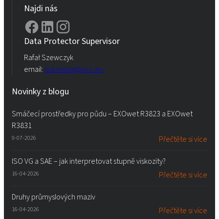
Najdi nás
Data Protector Supervisor
Rafał Szewczyk
email:
iod.rokita@pcc.eu
Novinky z blogu
Smáčecí prostředky pro půdu – EXOwet R3823 a EXOwet
R3831
9-07-2026
Přečtěte si více
ISO VG a SAE – jak interpretovat stupně viskozity?
16-04-2026
Přečtěte si více
Druhy průmyslových maziv
16-04-2026
Přečtěte si více