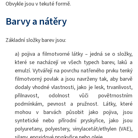
Obvykle jsou v tekuté formě.
Barvy a nátěry
Základní složky barev jsou:
a) pojiva a filmotvorné látky – jedná se o složky,
které se nacházejí ve všech typech barev, laků a
emulzí. Vytvářejí na povrchu natřeného prvku tenký
filmotvorný povlak a jsou navrženy tak, aby barvě
dodaly vhodné vlastnosti, jako je lesk, trvanlivost,
přilnavost, odolnost vůči povětrnostním
podmínkám, pevnost a pružnost. Látky, které
mohou v barvách působit jako pojiva, jsou
syntetické nebo přírodní pryskyřice, jako jsou
polyuretany, polyestery, vinylacetát/ethylen (VAE),
silany, epoxidové pryskyřice nebo oleje,