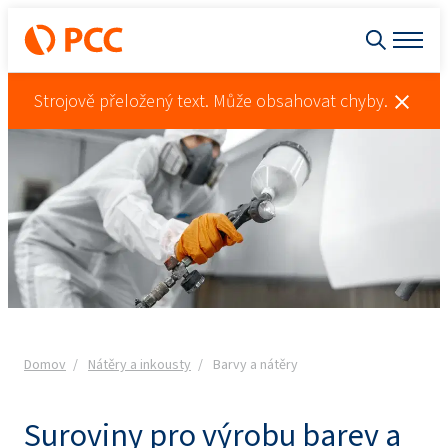
Strojově přeložený text. Může obsahovat chyby.
Domov
Nátěry a inkousty
Barvy a nátěry
Suroviny pro výrobu barev a