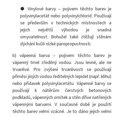
● Vinylové barvy – pojivem těchto barev je
polyvinylacetát nebo polyvinylchlorid. Používají
se především v technických místnostech a
jejich největší výhodou je snadná
omyvatelnost. Bohužel také ztěžují stěnám
dýchání kvůli nízké paropropustnosti.
b) vápenná barva – pojivem těchto barev je
vápenný tmel zředěný vodou. Jsou levné, ale ne
trvanlivé. Pro zvýšení trvanlivosti se používají
příměsi jiných vodou ředitelných lepidel (např. klihu)
nebo přídavek polyvinylacetátu. Vápenné barvy se
používají k nátěrům čerstvých betonových
podkladů, vápenných omítek a stěn dříve natřených
vápennými barvami. V současné době je použití
těchto barev velmi vzácné. Je to dáno jejich velmi