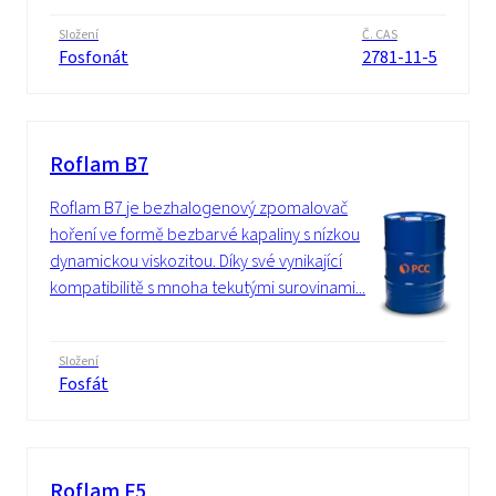
Složení
Č. CAS
Fosfonát
2781-11-5
Roflam B7
Roflam B7 je bezhalogenový zpomalovač
hoření ve formě bezbarvé kapaliny s nízkou
dynamickou viskozitou. Díky své vynikající
kompatibilitě s mnoha tekutými surovinami...
Složení
Fosfát
Roflam F5