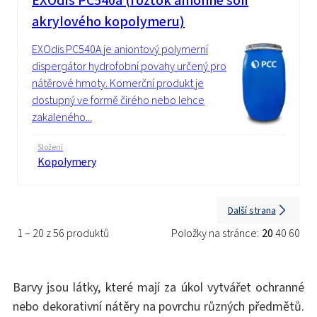
EXOdis PC540a (roztok amonné soli
akrylového kopolymeru)
EXOdis PC540A je aniontový polymerní
dispergátor hydrofobní povahy určený pro
nátěrové hmoty. Komerční produkt je
dostupný ve formě čirého nebo lehce
zakaleného...
Složení
Kopolymery
Další strana
1 – 20 z 56 produktů
Položky na stránce:
20
40
60
Barvy jsou látky, které mají za úkol vytvářet ochranné
nebo dekorativní nátěry na povrchu různých předmětů.