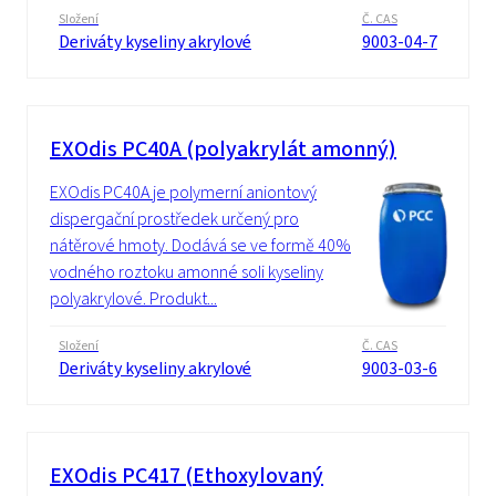
Složení
Č. CAS
Deriváty kyseliny akrylové
9003-04-7
EXOdis PC40A (polyakrylát amonný)
EXOdis PC40A je polymerní aniontový
dispergační prostředek určený pro
nátěrové hmoty. Dodává se ve formě 40%
vodného roztoku amonné soli kyseliny
polyakrylové. Produkt...
Složení
Č. CAS
Deriváty kyseliny akrylové
9003-03-6
EXOdis PC417 (Ethoxylovaný