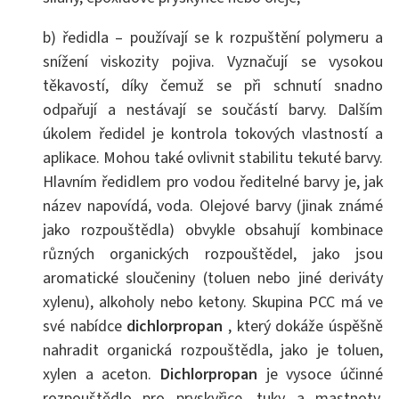
b) ředidla – používají se k rozpuštění polymeru a
snížení viskozity pojiva. Vyznačují se vysokou
těkavostí, díky čemuž se při schnutí snadno
odpařují a nestávají se součástí barvy. Dalším
úkolem ředidel je kontrola tokových vlastností a
aplikace. Mohou také ovlivnit stabilitu tekuté barvy.
Hlavním ředidlem pro vodou ředitelné barvy je, jak
název napovídá, voda. Olejové barvy (jinak známé
jako rozpouštědla) obvykle obsahují kombinace
různých organických rozpouštědel, jako jsou
aromatické sloučeniny (toluen nebo jiné deriváty
xylenu), alkoholy nebo ketony. Skupina PCC má ve
své nabídce
dichlorpropan
, který dokáže úspěšně
nahradit organická rozpouštědla, jako je toluen,
xylen a aceton.
Dichlorpropan
je vysoce účinné
rozpouštědlo pro pryskyřice, tuky a mastnoty,