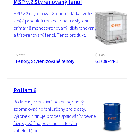
MSP v.2 Styrenovaný fenol
MSP v.2 (styrenovaný fenol) je látka tvořená
směsí produktů reakce fenolu a styrenu :
primárně monostyrenovaný, distyrenovaný
a tristyrenovaný fenol. Tento produkt...
Složení
Č. CAS
Fenoly, Styrenizované fenoly
61788-44-1
Roflam 6
Roflam 6 je reaktivní bezhalogenový
zpomalovač hoření určený pro plasty.
Výrobek inhibuje proces spalování v pevné
fázi, vytváří na povrchu materiálu
zuhelnatělou...