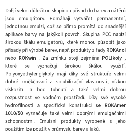
Další velmi důležitou skupinou přísad do barev a nátěrů
jsou emulgátory. Pomáhají vytvářet permanentní,
jednotnou emulzi, což se přímo promítá do snadnější
aplikace barvy na jakýkoli povrch. Skupina PCC nabízí
širokou škálu emulgátorů, které mohou působit jako
přísady při výrobě barev, např. produkty z řady
ROKAnol
nebo
ROKwin
. Za zmínku stojí zejména
POLIkoly
,
které se vyznačují širokou škálou využití.
Polyoxyethylenglykoly mají díky své struktuře velmi
dobré změkčovací a solubilizační vlastnosti, nízkou
viskozitu a bod tuhnutí a také velmi dobrou
rozpustnost ve vodném prostředí. Díky své vysoké
hydrofilnosti a specifické konstrukci
se ROKAmer
1010/50
vyznačuje také velmi dobrými emulgačními
schopnostmi. Emulzní produkty vyrobené s jeho
použitím lze použít v průmyslu barev a laků.