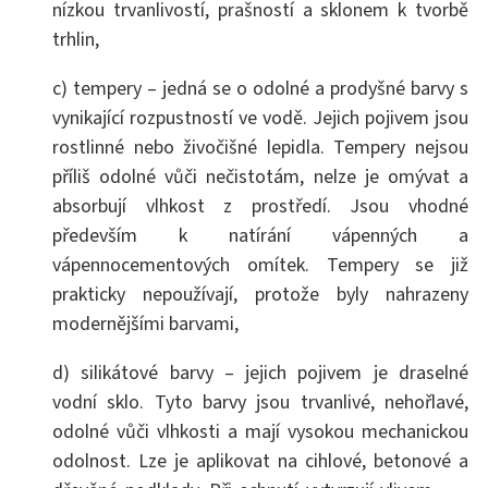
nízkou trvanlivostí, prašností a sklonem k tvorbě
trhlin,
c) tempery – jedná se o odolné a prodyšné barvy s
vynikající rozpustností ve vodě. Jejich pojivem jsou
rostlinné nebo živočišné lepidla. Tempery nejsou
příliš odolné vůči nečistotám, nelze je omývat a
absorbují vlhkost z prostředí. Jsou vhodné
především k natírání vápenných a
vápennocementových omítek. Tempery se již
prakticky nepoužívají, protože byly nahrazeny
modernějšími barvami,
d) silikátové barvy – jejich pojivem je draselné
vodní sklo. Tyto barvy jsou trvanlivé, nehořlavé,
odolné vůči vlhkosti a mají vysokou mechanickou
odolnost. Lze je aplikovat na cihlové, betonové a