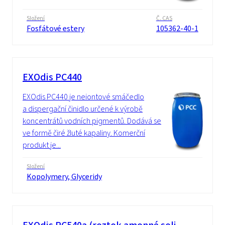
Složení
Č. CAS
Fosfátové estery
105362-40-1
EXOdis PC440
EXOdis PC440 je neiontové smáčedlo
a dispergační činidlo určené k výrobě
koncentrátů vodních pigmentů. Dodává se
ve formě čiré žluté kapaliny. Komerční
produkt je...
Složení
Kopolymery, Glyceridy