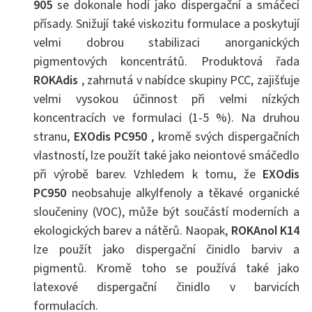
905
se dokonale hodí jako dispergační a smáčecí
přísady. Snižují také viskozitu formulace a poskytují
velmi dobrou stabilizaci anorganických
pigmentových koncentrátů. Produktová řada
ROKAdis
, zahrnutá v nabídce skupiny PCC, zajišťuje
velmi vysokou účinnost při velmi nízkých
koncentracích ve formulaci (1-5 %). Na druhou
stranu,
EXOdis PC950
, kromě svých dispergačních
vlastností, lze použít také jako neiontové smáčedlo
při výrobě barev. Vzhledem k tomu, že
EXOdis
PC950
neobsahuje alkylfenoly a těkavé organické
sloučeniny (VOC), může být součástí moderních a
ekologických barev a nátěrů. Naopak,
ROKAnol K14
lze použít jako dispergační činidlo barviv a
pigmentů. Kromě toho se používá také jako
latexové dispergační činidlo v barvicích
formulacích.