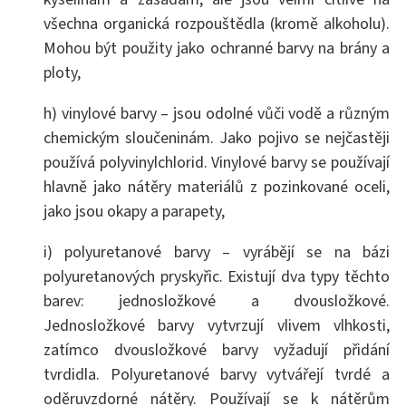
všechna organická rozpouštědla (kromě alkoholu).
Mohou být použity jako ochranné barvy na brány a
ploty,
h) vinylové barvy – jsou odolné vůči vodě a různým
chemickým sloučeninám. Jako pojivo se nejčastěji
používá polyvinylchlorid. Vinylové barvy se používají
hlavně jako nátěry materiálů z pozinkované oceli,
jako jsou okapy a parapety,
i) polyuretanové barvy – vyrábějí se na bázi
polyuretanových pryskyřic. Existují dva typy těchto
barev: jednosložkové a dvousložkové.
Jednosložkové barvy vytvrzují vlivem vlhkosti,
zatímco dvousložkové barvy vyžadují přidání
tvrdidla. Polyuretanové barvy vytvářejí tvrdé a
oděruvzdorné nátěry. Používají se k nátěrům