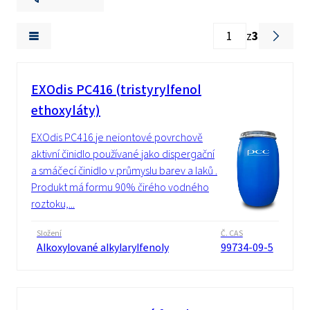
z
3
EXOdis PC416 (tristyrylfenol
ethoxyláty)
EXOdis PC416 je neiontové povrchově
aktivní činidlo používané jako dispergační
a smáčecí činidlo v průmyslu barev a laků .
Produkt má formu 90% čirého vodného
roztoku,...
Složení
Č. CAS
Alkoxylované alkylarylfenoly
99734-09-5