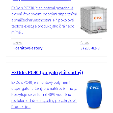
EXOdis PC230 je aniontová povrchově
aktivní látka s velmi dobrými disperzními
a smáčecími vlastnostmi . Při pokojové
teplotě existuje produkt jako čirá nebo
mírně...
Složení
Č. CAS
Fosfátové estery
37280-82-3
EXOdis PC40 (polyakrylát sodný)
EXOdis PC40 je aniontový polymerní
dispergátor určený pro nátěrové hmoty.
Poskytuje se ve formě 40% vodného
roztoku sodné soli kyseliny polyakrylové.
Produkt je...