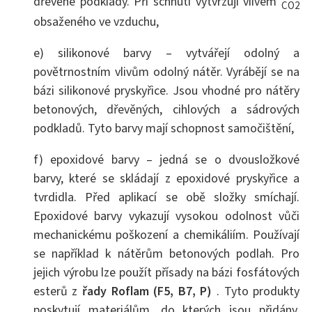
dřevěné podklady. Při schnutí vytvrzují vlivem
CO2
obsaženého ve vzduchu,
e) silikonové barvy – vytvářejí odolný a
povětrnostním vlivům odolný nátěr. Vyrábějí se na
bázi silikonové pryskyřice. Jsou vhodné pro nátěry
betonových, dřevěných, cihlových a sádrových
podkladů. Tyto barvy mají schopnost samočištění,
f) epoxidové barvy – jedná se o dvousložkové
barvy, které se skládají z epoxidové pryskyřice a
tvrdidla. Před aplikací se obě složky smíchají.
Epoxidové barvy vykazují vysokou odolnost vůči
mechanickému poškození a chemikáliím. Používají
se například k nátěrům betonových podlah. Pro
jejich výrobu lze použít přísady na bázi fosfátových
esterů z
řady Roflam (F5, B7, P)
. Tyto produkty
poskytují materiálům, do kterých jsou přidány,