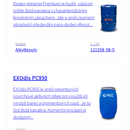
Dodecylphenol Premium je hustá, viskózní,
světle žlutá kapalina s charakteristickým
fenolickým zápachem. Jde o směs izomerů
obsahující především para-dodecylfenol....
Složení
Č. CAS
Alkylfenoly
121158-58-5
EXOdis PC950
EXOdis PC950 je směs neiontových
povrchově aktivních látek pro použití při
výrobě barev a pigmentových past . Je to
čirá žlutá kapalina. Komerční produkt je
dostupný...
Složení