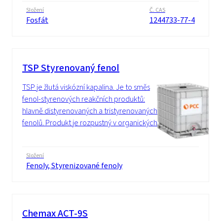
Složení
Č. CAS
Fosfát
1244733-77-4
TSP Styrenovaný fenol
TSP je žlutá viskózní kapalina. Je to směs
fenol-styrenových reakčních produktů:
hlavně distyrenovaných a tristyrenovaných
fenolů. Produkt je rozpustný v organických...
Složení
Fenoly, Styrenizované fenoly
Chemax ACT-9S