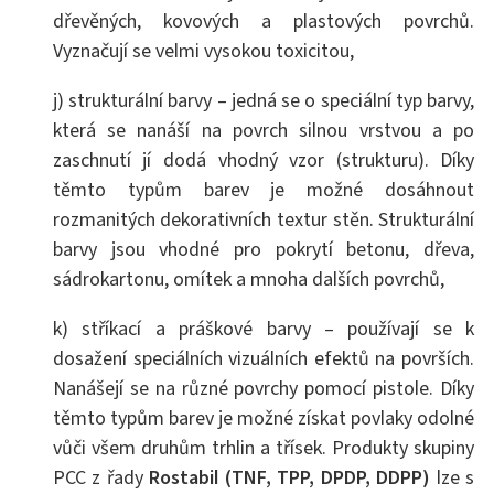
dřevěných, kovových a plastových povrchů.
Vyznačují se velmi vysokou toxicitou,
j) strukturální barvy – jedná se o speciální typ barvy,
která se nanáší na povrch silnou vrstvou a po
zaschnutí jí dodá vhodný vzor (strukturu). Díky
těmto typům barev je možné dosáhnout
rozmanitých dekorativních textur stěn. Strukturální
barvy jsou vhodné pro pokrytí betonu, dřeva,
sádrokartonu, omítek a mnoha dalších povrchů,
k) stříkací a práškové barvy – používají se k
dosažení speciálních vizuálních efektů na površích.
Nanášejí se na různé povrchy pomocí pistole. Díky
těmto typům barev je možné získat povlaky odolné
vůči všem druhům trhlin a třísek. Produkty skupiny
PCC z řady
Rostabil
(TNF, TPP, DPDP, DDPP)
lze s