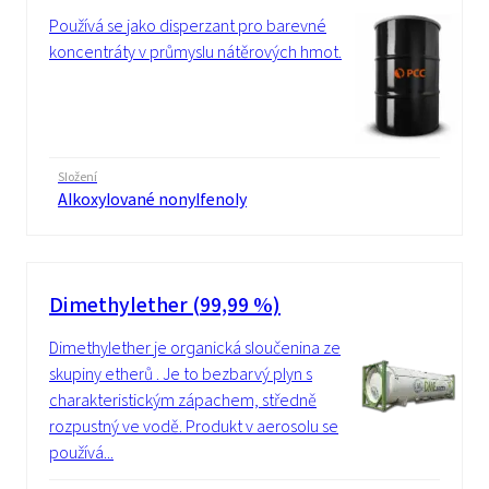
Používá se jako disperzant pro barevné
koncentráty v průmyslu nátěrových hmot.
Složení
Alkoxylované nonylfenoly
Dimethylether (99,99 %)
Dimethylether je organická sloučenina ze
skupiny etherů . Je to bezbarvý plyn s
charakteristickým zápachem, středně
rozpustný ve vodě. Produkt v aerosolu se
používá...