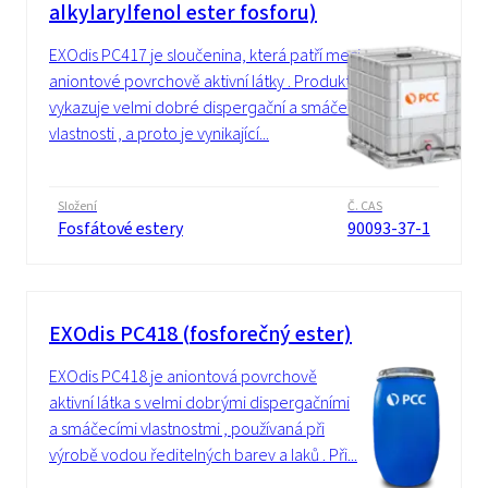
alkylarylfenol ester fosforu)
EXOdis PC417 je sloučenina, která patří mezi
aniontové povrchově aktivní látky . Produkt
vykazuje velmi dobré dispergační a smáčecí
vlastnosti , a proto je vynikající...
Složení
Č. CAS
Fosfátové estery
90093-37-1
EXOdis PC418 (fosforečný ester)
EXOdis PC418 je aniontová povrchově
aktivní látka s velmi dobrými dispergačními
a smáčecími vlastnostmi , používaná při
výrobě vodou ředitelných barev a laků . Při...