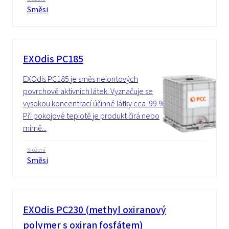
Směsi
EXOdis PC185
EXOdis PC185 je směs neiontových
povrchově aktivních látek. Vyznačuje se
vysokou koncentrací účinné látky cca. 99 % .
Při pokojové teplotě je produkt čirá nebo
mírně...
Složení
Směsi
EXOdis PC230 (methyl oxiranový
polymer s oxiran fosfátem)