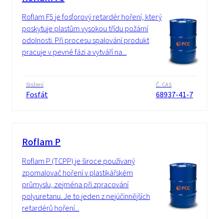
Roflam F5 je fosforový retardér hoření, který
poskytuje plastům vysokou třídu požární
odolnosti. Při procesu spalování produkt
pracuje v pevné fázi a vytváří na...
Složení
Č. CAS
Fosfát
68937-41-7
Roflam P
Roflam P (TCPP) je široce používaný
zpomalovač hoření v plastikářském
průmyslu, zejména při zpracování
polyuretanu. Je to jeden z nejúčinnějších
retardérů hoření...