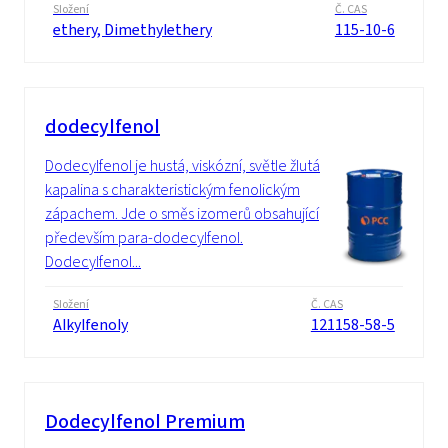
Složení
Č. CAS
ethery, Dimethylethery
115-10-6
dodecylfenol
Dodecylfenol je hustá, viskózní, světle žlutá
kapalina s charakteristickým fenolickým
zápachem. Jde o směs izomerů obsahující
především para-dodecylfenol.
Dodecylfenol...
Složení
Č. CAS
Alkylfenoly
121158-58-5
Dodecylfenol Premium