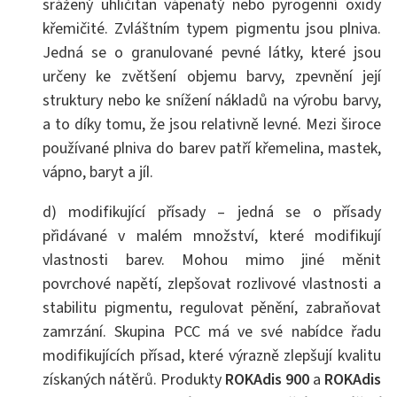
srážený uhličitan vápenatý nebo pyrogenní oxidy
křemičité. Zvláštním typem pigmentu jsou plniva.
Jedná se o granulované pevné látky, které jsou
určeny ke zvětšení objemu barvy, zpevnění její
struktury nebo ke snížení nákladů na výrobu barvy,
a to díky tomu, že jsou relativně levné. Mezi široce
používané plniva do barev patří křemelina, mastek,
vápno, baryt a jíl.
d) modifikující přísady – jedná se o přísady
přidávané v malém množství, které modifikují
vlastnosti barev. Mohou mimo jiné měnit
povrchové napětí, zlepšovat rozlivové vlastnosti a
stabilitu pigmentu, regulovat pěnění, zabraňovat
zamrzání. Skupina PCC má ve své nabídce řadu
modifikujících přísad, které výrazně zlepšují kvalitu
získaných nátěrů. Produkty
ROKAdis 900
a
ROKAdis