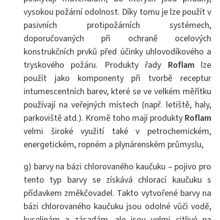
vysokou požární odolnost. Díky tomu je lze použít v
pasivních protipožárních systémech,
doporučovaných při ochraně ocelových
konstrukčních prvků před účinky uhlovodíkového a
tryskového požáru. Produkty řady
Roflam
lze
použít jako komponenty při tvorbě receptur
intumescentních barev, které se ve velkém měřítku
používají na veřejných místech (např. letiště, haly,
parkoviště atd.). Kromě toho mají produkty
Roflam
velmi široké využití také v petrochemickém,
energetickém, ropném a plynárenském průmyslu,
g) barvy na bázi chlorovaného kaučuku – pojivo pro
tento typ barvy se získává chlorací kaučuku s
přídavkem změkčovadel. Takto vytvořené barvy na
bázi chlorovaného kaučuku jsou odolné vůči vodě,
kyselinám a zásadám, ale jsou velmi citlivé na