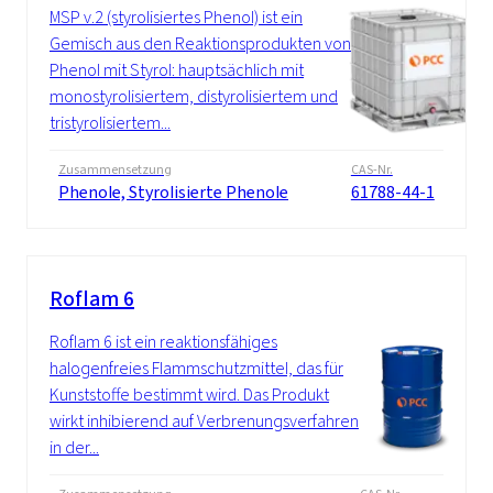
MSP v.2 (styrolisiertes Phenol) ist ein
Gemisch aus den Reaktionsprodukten von
Phenol mit Styrol: hauptsächlich mit
monostyrolisiertem, distyrolisiertem und
tristyrolisiertem...
Zusammensetzung
CAS-Nr.
Phenole, Styrolisierte Phenole
61788-44-1
Roflam 6
Roflam 6 ist ein reaktionsfähiges
halogenfreies Flammschutzmittel, das für
Kunststoffe bestimmt wird. Das Produkt
wirkt inhibierend auf Verbrenungsverfahren
in der...