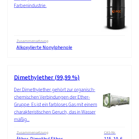
Farbenindustrie.
Zusammensetzung
Alkoxylierte Nonylphenole
Dimethylether (99,99 %)
Der Dimethylether gehört zur organisch-
chemischen Verbindungen der Ether-
Gruppe. Es ist ein farbloses Gas mit einem
charakteristischen Geruch, das in Wasser
mäßig...
Zusammensetzung
CAS-Nr.
Äther, Dimethyl Ether
115-10-6