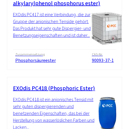
alkylarylphenol phosphorus ester)
EXOdis PC417 ist eine Verbindung, die zur
Gruppe der anionischen Tenside gehört.
Das Produkt hat sehr gute Dispergier- und
Benetzungseigenschaften und ist daher...
Zusammensetzung
CAS-Nr.
Phosphorsäureester
90093-37-1
EXOdis PC418 (Phosphoric Ester)
EXOdis PC418 ist ein anionisches Tensid mit
sehr guten dispergierenden und
benetzenden Eigenschaften, das bei der
Herstellung von wasserlöslichen Farben und
Lacken...