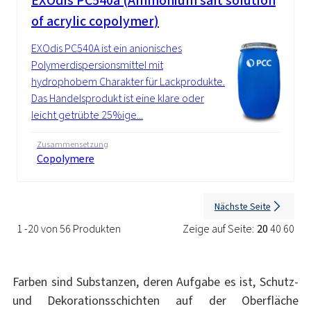
EXOdis PC540a (Ammonium salt solution
of acrylic copolymer)
EXOdis PC540A ist ein anionisches
Polymerdispersionsmittel mit
hydrophobem Charakter für Lackprodukte.
Das Handelsprodukt ist eine klare oder
leicht getrübte 25%ige...
Zusammensetzung
Copolymere
Nächste Seite
1 -20 von 56 Produkten
Zeige auf Seite:
20
40
60
Farben sind Substanzen, deren Aufgabe es ist, Schutz-
und Dekorationsschichten auf der Oberfläche