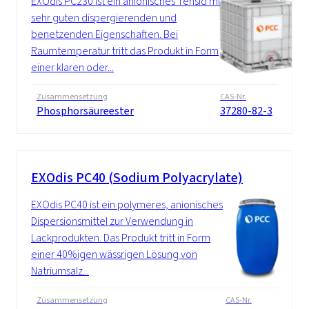
EXOdis PC230 ist ein anionisches Tensid mit
sehr guten dispergierenden und
benetzenden Eigenschaften. Bei
Raumtemperatur tritt das Produkt in Form
einer klaren oder...
Zusammensetzung
CAS-Nr.
Phosphorsäureester
37280-82-3
EXOdis PC40 (Sodium Polyacrylate)
EXOdis PC40 ist ein polymeres, anionisches
Dispersionsmittel zur Verwendung in
Lackprodukten. Das Produkt tritt in Form
einer 40%igen wässrigen Lösung von
Natriumsalz...
Zusammensetzung
CAS-Nr.