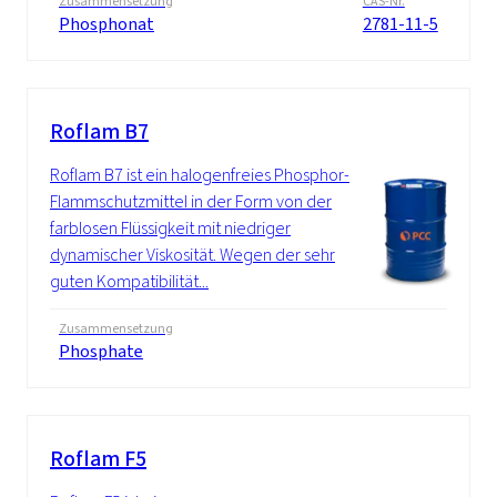
Zusammensetzung
CAS-Nr.
Phosphonat
2781-11-5
Roflam B7
Roflam B7 ist ein halogenfreies Phosphor-
Flammschutzmittel in der Form von der
farblosen Flüssigkeit mit niedriger
dynamischer Viskosität. Wegen der sehr
guten Kompatibilität...
Zusammensetzung
Phosphate
Roflam F5