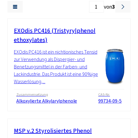
von
3
EXOdis PC416 (Tristyrylphenol
ethoxylates)
EXOdis PC416 ist ein nichtionisches Tensid
zur Verwendung als Dispergier- und
Benetzungsmittel in der Farben- und
Lackindustrie. Das Produkt ist eine 90%ige
Wasserlösung,...
Zusammensetzung
CAS-Nr.
Alkoxylierte Alkylarylphenole
99734-09-5
MSP v.2 Styrolisiertes Phenol