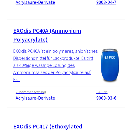
Acrylsäure-Derivate
9003-04-7
EXOdis PC40A (Ammonium
Polyacrylate)
EXOdis PC40A ist ein polymeres, anionisches
Dispersionsmittel für Lackprodukte. Es tritt
als 40%ige wässrige Lösung des
Ammoniumsalzes der Polyacrylsäure auf.
Es...
Zusammensetzung
CAS-Nr.
Acrylsäure-Derivate
9003-03-6
EXOdis PC417 (Ethoxylated