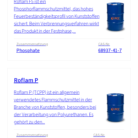
Roflam F5 ist ein
Phosphorflammschutzmittel, das hohes
Feuerbeständigkeitsprofil von Kunststoffen
sichert. Beim Verbrennungsverfahren wirkt
das Produkt in der Festphase,...
Zusammensetzung
CAS-Nr.
Phosphate
68937-41-7
Roflam P
Roflam P (TCPP) ist ein allgemein
verwendetes Flammschutzmittel in der
Branche von Kunststoffen, besonders bei
der Verarbeitung von Polyurethanen. Es
gehört zu den...
Zusammensetzung
CAS-Nr.