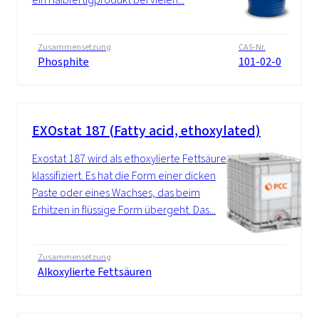
Zusammensetzung
CAS-Nr.
Phosphite
101-02-0
EXOstat 187 (Fatty acid, ethoxylated)
Exostat 187 wird als ethoxylierte Fettsäure
klassifiziert. Es hat die Form einer dicken
Paste oder eines Wachses, das beim
Erhitzen in flüssige Form übergeht. Das...
Zusammensetzung
Alkoxylierte Fettsäuren