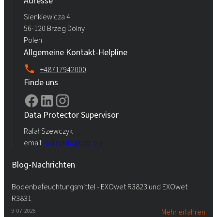
Adresse
Sienkiewicza 4
56-120 Brzeg Dolny
Polen
Allgemeine Kontakt-Helpline
+48717942000
Finde uns
Data Protector Supervisor
Rafał Szewczyk
email:
iod.rokita@pcc.eu
Blog-Nachrichten
Bodenbefeuchtungsmittel - EXOwet R3823 und EXOwet
R3831
9-07-2026
Mehr erfahren