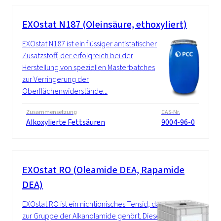
EXOstat N187 (Oleinsäure, ethoxyliert)
EXOstat N187 ist ein flüssiger antistatischer
Zusatzstoff, der erfolgreich bei der
Herstellung von speziellen Masterbatches
zur Verringerung der
Oberflächenwiderstände...
Zusammensetzung
CAS-Nr.
Alkoxylierte Fettsäuren
9004-96-0
EXOstat RO (Oleamide DEA, Rapamide
DEA)
EXOstat RO ist ein nichtionisches Tensid, das
zur Gruppe der Alkanolamide gehört. Diese