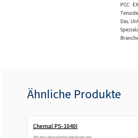
PCC EX
Tenside
Das Unt
Spezial
Branche
Ähnliche Produkte
Chemal PS-1040I
.Bei den alkoxylierten Alkoholen der