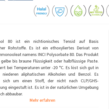
WC-Reiniger
pcc.eu/de/id/1393477/ekoprodur-
dukte
Streudünger
ate 80)
POLIkol 4000 PASTYLKI (PEG-90)
-system/
Natriumhypochlorit
OCF (Einkomponentenschaum)
PU-Isoliersysteme
Tierpflege
für
Klebstoffe zur
Komfort und Ergonom
Gebirgsverfestigung
astor Oil)
ROKAnol ID7 (Isodeceth-7)
Monochloressigsäure
ol, C12-15,
ROKAnol®LP3135 (Polyoxyalkylene glycol
Allzweckreiniger
ted)
ether)
ol 80 ist ein nichtionisches Tensid auf Basis
PEG-11 Castor Oil
cher Rohstoffe. Es ist ein ethoxyliertes Derivat von
ohol, ethoxylated)
ROKAnol®NL8 (C9-11 PARETH-8)
Sandwichplatten
Sonstige Anwendunge
Trichlorsilan
nmonooleat namens INCI Polysorbate 80. Das Produkt
Universalklebstoffe
Zusatzstoffe
han-Gele
Badezimmerreiniger
Geschirrspülmittel für
Sorbitan Oleate
e gelbe bis braune Flüssigkeit oder halbflüssige Paste.
Spülmaschinen
arrt bei Temperaturen unter -20 °C. Es löst sich gut in
PEG-12
und Gelwaschmittel
, niederen aliphatischen Alkoholen und Benzol. Es
me- und
Vorisolierte Rohre
chemische Anker
t sich um einen Stoff, der nicht nach CLP/GHS-
ung eingestuft ist. Es ist in der natürlichen Umgebung
ege
Küchenreiniger
Reiniger für harte Obe
sch abbaubar.
Mehr erfahren