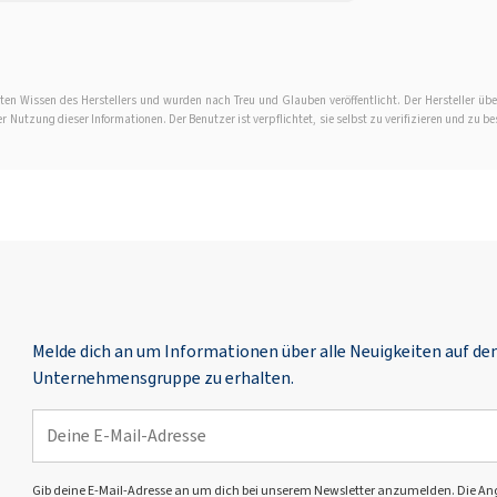
en Wissen des Herstellers und wurden nach Treu und Glauben veröffentlicht. Der Hersteller übe
Nutzung dieser Informationen. Der Benutzer ist verpflichtet, sie selbst zu verifizieren und zu be
Melde dich an um Informationen über alle Neuigkeiten auf d
Unternehmensgruppe zu erhalten.
Gib deine E-Mail-Adresse an um dich bei unserem Newsletter anzumelden. Die Angabe 