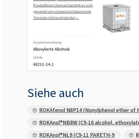
Produktlinie Chemal handelt es sich
generell um schwachschäumende
Tenside mit benetzender,...
Zusammensetzung
Alkoxylierte Alkohole
CAS-Nr.
68213-24-1
Siehe auch
ROKAfenol N8P14 (Nonylphenol ether of 
ROKAnol®NB8W (C9-16 alcohol, ethoxylat
ROKAnol®NL9 (C9-11 PARETH-9
R