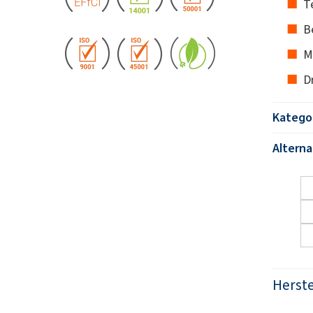
Te
B
M
D
Katego
Altern
Herste