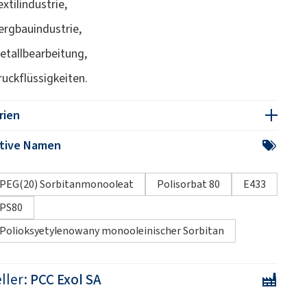
xtilindustrie,
ergbauindustrie,
etallbearbeitung,
ruckflüssigkeiten.
rien
ative Namen
PEG(20) Sorbitanmonooleat
Polisorbat 80
E433
PS80
Polioksyetylenowany monooleinischer Sorbitan
ller:
PCC Exol SA