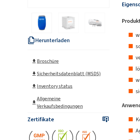
Eigens
Produkt
w
Herunterladen
s
v
Broschüre
l
Sicherheitsdatenblatt (MSDS)
w
Inventory status
s
Allgemeine
Anwend
Verkaufsbedingungen
Zertifikate
K
A