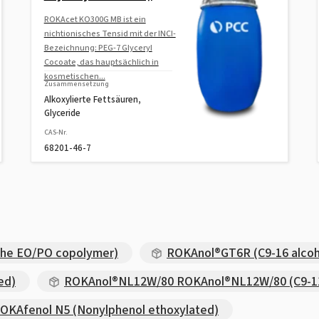
ROKAcet KO300G MB ist ein
nichtionisches Tensid mit der INCI-
Bezeichnung: PEG-7 Glyceryl
Cocoate, das hauptsächlich in
kosmetischen...
Zusammensetzung
Alkoxylierte Fettsäuren,
Glyceride
CAS-Nr.
68201-46-7
the EO/PO copolymer)
ROKAnol®GT6R (C9-16 alcoh
ed)
ROKAnol®NL12W/80 ROKAnol®NL12W/80 (C9-11
OKAfenol N5 (Nonylphenol ethoxylated)