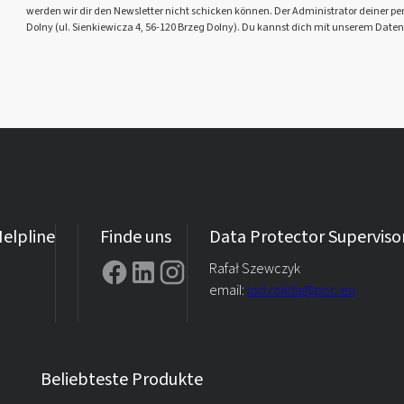
werden wir dir den Newsletter nicht schicken können. Der Administrator deiner pers
Dolny (ul. Sienkiewicza 4, 56-120 Brzeg Dolny). Du kannst dich mit unserem Daten
elpline
Finde uns
Data Protector Superviso
Rafał Szewczyk
email:
iod.rokita@pcc.eu
Beliebteste Produkte