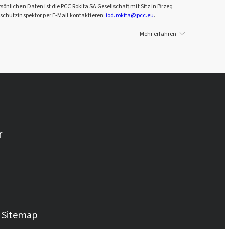
önlichen Daten ist die PCC Rokita SA Gesellschaft mit Sitz in Brzeg
schutzinspektor per E-Mail kontaktieren:
iod.rokita@pcc.eu
.
Mehr erfahren
r
Sitemap