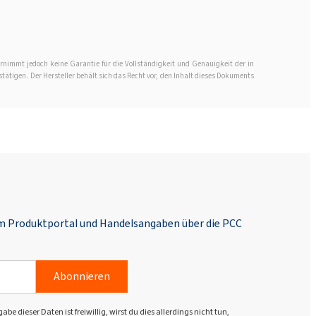
rnimmt jedoch keine Garantie für die Vollständigkeit und Genauigkeit der in
stätigen. Der Hersteller behält sich das Recht vor, den Inhalt dieses Dokuments
em Produktportal und Handelsangaben über die PCC
Abonnieren
dieser Daten ist freiwillig, wirst du dies allerdings nicht tun,