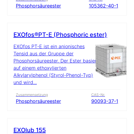
Phosphorsäureester
105362-40-1
EXOfos®PT-E (Phosphoric ester)
EXOfos PT-E ist ein anionisches
Tensid aus der Gruppe der
Phosphorsäureester. Der Ester basiert
auf einem ethoxylierten
Alkylarylphenol (Styrol-Phenol-Typ)
und wird...
Zusammensetzung
CAS-Nr.
Phosphorsäureester
90093-37-1
EXOlub 155