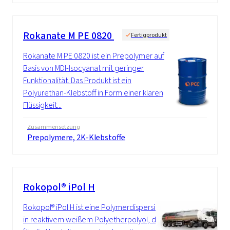
Rokanate M PE 0820
Fertigprodukt
Rokanate M PE 0820 ist ein Prepolymer auf
Basis von MDI-Isocyanat mit geringer
Funktionalität. Das Produkt ist ein
Polyurethan-Klebstoff in Form einer klaren
Flüssigkeit...
Zusammensetzung
Prepolymere, 2K-Klebstoffe
Rokopol® iPol H
Rokopol® iPol H ist eine Polymerdispersion
in reaktivem weißem Polyetherpolyol, die