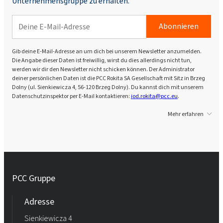
Unternehmensgruppe zu erhalten.
Abonnieren
Gib deine E-Mail-Adresse an um dich bei unserem Newsletter anzumelden.
Die Angabe dieser Daten ist freiwillig, wirst du dies allerdings nicht tun,
werden wir dir den Newsletter nicht schicken können. Der Administrator
deiner persönlichen Daten ist die PCC Rokita SA Gesellschaft mit Sitz in Brzeg
Dolny (ul. Sienkiewicza 4, 56-120 Brzeg Dolny). Du kannst dich mit unserem
Datenschutzinspektor per E-Mail kontaktieren:
iod.rokita@pcc.eu
.
Mehr erfahren
PCC Gruppe
Adresse
Sienkiewicza 4