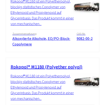
Rokopol® M1160 ist ein Polyetherpolyol,
blockig-statistisches Copolymer von
Ethylenoxid und Propylenoxid auf
Glycerinbasis. Das Produkt kommt in einer
von mechanischen...
Zusammensetzung
CAS-Nr.
Alkoxylierte Alkohole, EO/PO-Block-
9082-00-2
Copolymere
Rokopol® M1180 (Polyether polyol)
Rokopol® M1180 ist ein Polyetherpolyol,
blockig-statistisches Copolymer von
Ethylenoxid und Propylenoxid auf
Glycerinbasis. Das Produkt kommt in einer
von mechanischen...