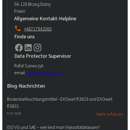
56-120 Brzeg Dolny
Polen
Allgemeine Kontakt-Helpline
+48717942000
Finde uns
Data Protector Supervisor
Rafał Szewczyk
email:
iod.rokita@pcc.eu
Blog-Nachrichten
Bodenbefeuchtungsmittel - EXOwet R3823 und EXOwet
R3831
9-07-2026
Mehr erfahren
ISO VG und SAE – wie liest man Viskositätsklassen?