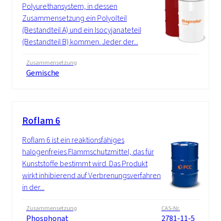
Polyurethansystem, in dessen
Zusammensetzung ein Polyolteil
(Bestandteil A) und ein Isocyjanateteil
(Bestandteil B) kommen. Jeder der...
Zusammensetzung
Gemische
Roflam 6
Roflam 6 ist ein reaktionsfähiges
halogenfreies Flammschutzmittel, das für
Kunststoffe bestimmt wird. Das Produkt
wirkt inhibierend auf Verbrenungsverfahren
in der...
Zusammensetzung
CAS-Nr.
Phosphonat
2781-11-5