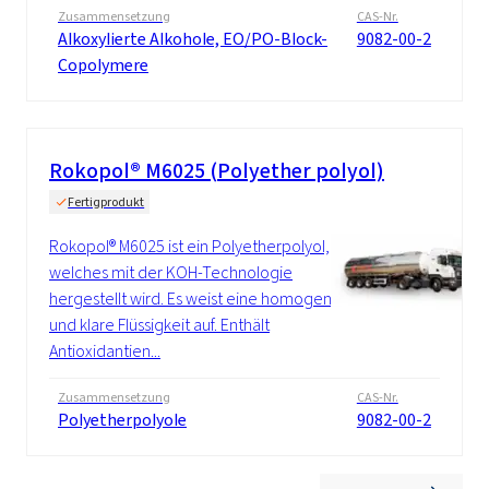
Zusammensetzung
CAS-Nr.
Alkoxylierte Alkohole, EO/PO-Block-
9082-00-2
Copolymere
Rokopol® M6025 (Polyether polyol)
Fertigprodukt
Rokopol® M6025 ist ein Polyetherpolyol,
welches mit der KOH-Technologie
hergestellt wird. Es weist eine homogene
und klare Flüssigkeit auf. Enthält
Antioxidantien...
Zusammensetzung
CAS-Nr.
Polyetherpolyole
9082-00-2