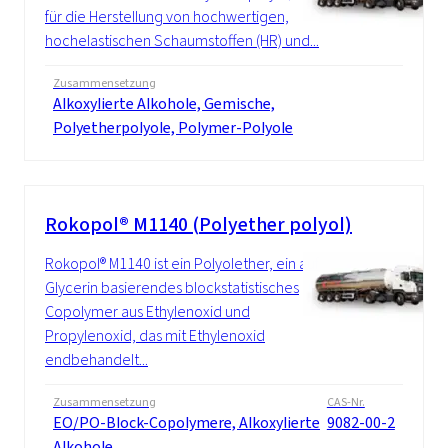
für die Herstellung von hochwertigen,
hochelastischen Schaumstoffen (HR) und...
Zusammensetzung
Alkoxylierte Alkohole, Gemische,
Polyetherpolyole, Polymer-Polyole
Rokopol® M1140 (Polyether polyol)
Rokopol® M1140 ist ein Polyolether, ein auf
Glycerin basierendes blockstatistisches
Copolymer aus Ethylenoxid und
Propylenoxid, das mit Ethylenoxid
endbehandelt...
Zusammensetzung
CAS-Nr.
EO/PO-Block-Copolymere, Alkoxylierte
9082-00-2
Alkohole