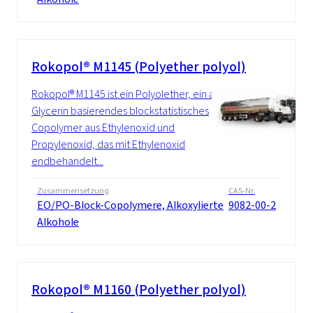
Rokopol® M1145 (Polyether polyol)
Rokopol® M1145 ist ein Polyolether, ein auf
Glycerin basierendes blockstatistisches
Copolymer aus Ethylenoxid und
Propylenoxid, das mit Ethylenoxid
endbehandelt...
Zusammensetzung
CAS-Nr.
EO/PO-Block-Copolymere, Alkoxylierte
9082-00-2
Alkohole
Rokopol® M1160 (Polyether polyol)