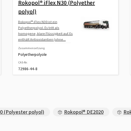
Rokopol® iFlex N30 (Polyether
polyol)
Rokopol® iFlex N30 ist ein
Polyetherpolyol. Es tritt als
homogene, klare Flüssigkeit auf. Es
enthält Antioxidantien (ohne...
Zusammensetzung
Polyetherpolyole
CAS-Nr.
72986-44-8
 (Polyester polyol)
Rokopol® DE2020
Ro