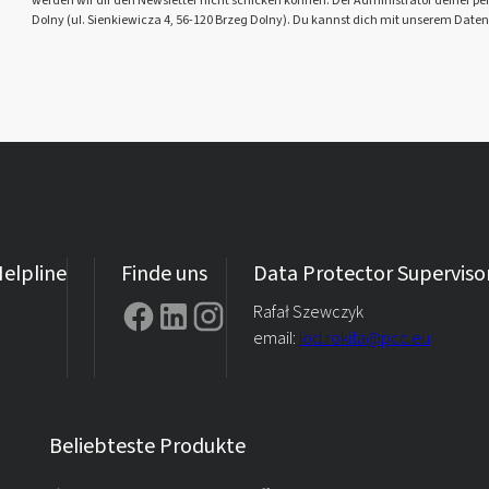
Dolny (ul. Sienkiewicza 4, 56-120 Brzeg Dolny). Du kannst dich mit unserem Daten
elpline
Finde uns
Data Protector Superviso
Rafał Szewczyk
email:
iod.rokita@pcc.eu
Beliebteste Produkte