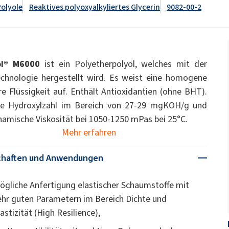
WC-Reiniger
Polyole
Reaktives polyoxyalkyliertes Glycerin
9082-00-2
pcc.eu/de/id/1393477/ekoprodur-
dukte
Streudünger
ate 80)
POLIkol 4000 PASTYLKI (PEG-90)
-system/
Natriumhypochlorit
OCF (Einkomponentenschaum)
PU-Isoliersysteme
Tierpflege
für
Klebstoffe zur
Komfort und Ergonom
Gebirgsverfestigung
astor Oil)
ROKAnol ID7 (Isodeceth-7)
ol® M6000
ist ein Polyetherpolyol, welches mit der
Monochloressigsäure
ol, C12-15,
ROKAnol®LP3135 (Polyoxyalkylene glycol
hnologie hergestellt wird. Es weist eine homogene
Allzweckreiniger
ted)
ether)
re Flüssigkeit auf. Enthält Antioxidantien (ohne BHT).
PEG-11 Castor Oil
ohol, ethoxylated)
ROKAnol®NL8 (C9-11 PARETH-8)
Sandwichplatten
Sonstige Anwendunge
Trichlorsilan
ne Hydroxylzahl im Bereich von 27-29 mgKOH/g und
namische Viskosität bei 1050-1250 mPas bei 25°C.
Universalklebstoffe
han-Gele
Zusatzstoffe
Badezimmerreiniger
Sorbitan Oleate
Geschirrspülmittel für
Spülmaschinen
Mehr erfahren
PEG-12
und Gelwaschmittel
chaften und Anwendungen
me- und
Vorisolierte Rohre
chemische Anker
ögliche Anfertigung elastischer Schaumstoffe mit
ege
Küchenreiniger
Reiniger für harte Obe
ehr guten Parametern im Bereich Dichte und
astizität (High Resilience),