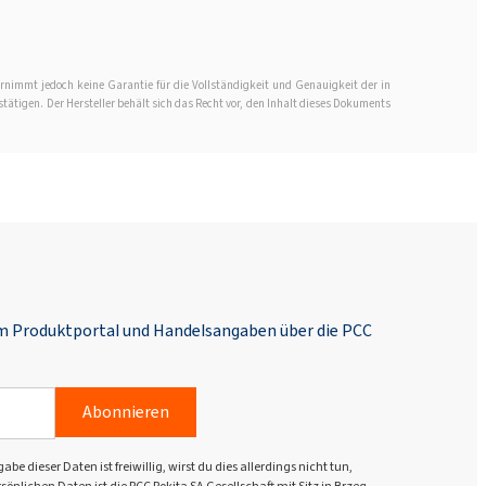
Rokopol® M1145 (Polyether polyol)
rnimmt jedoch keine Garantie für die Vollständigkeit und Genauigkeit der in
stätigen. Der Hersteller behält sich das Recht vor, den Inhalt dieses Dokuments
Rokopol® M1160 (Polyether polyol)
Rokopol® M1170 (Polyether polyol)
Rokopol® M1180 (Polyether polyol)
em Produktportal und Handelsangaben über die PCC
Rokopol® M5000 (Polyether polyol)
Abonnieren
Rokopol® M5020 (Polyether polyol)
dieser Daten ist freiwillig, wirst du dies allerdings nicht tun,
önlichen Daten ist die PCC Rokita SA Gesellschaft mit Sitz in Brzeg