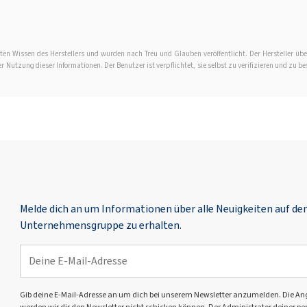
en Wissen des Herstellers und wurden nach Treu und Glauben veröffentlicht. Der Hersteller übe
Nutzung dieser Informationen. Der Benutzer ist verpflichtet, sie selbst zu verifizieren und zu be
Melde dich an um Informationen über alle Neuigkeiten auf d
Unternehmensgruppe zu erhalten.
Gib deine E-Mail-Adresse an um dich bei unserem Newsletter anzumelden. Die Angabe 
werden wir dir den Newsletter nicht schicken können. Der Administrator deiner pers