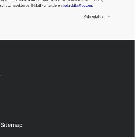
Rokopol® M6010 (Polyether polyol)
schutzinspektor per E-Mail kontaktieren:
iod.rokita@pcc.eu
.
Mehr erfahren
Rokopol® MH2000 (Polyether
polyol)
Rokopol® MH2012 (Polyether
polyol)
Rokopol® MS5215
r
Rokopol® MS5220
Rokopol® MS5225
Rokopol® MS5240
Sitemap