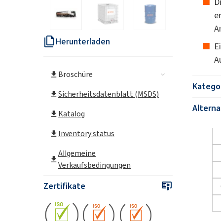
D
e
A
Herunterladen
E
A
Broschüre
Katego
Sicherheitsdatenblatt (MSDS)
Altern
Katalog
Inventory status
Allgemeine
Verkaufsbedingungen
Zertifikate