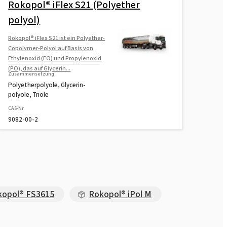
Rokopol® iFlex S21 (Polyether
polyol)
Rokopol® G1000 (Polyether polyol)
Rokopol® iFlex S21 ist ein Polyether-
Copolymer-Polyol auf Basis von
Rokopol® G441 (Polyether polyol)
Ethylenoxid (EO) und Propylenoxid
(PO), das auf Glycerin...
Zusammensetzung
Polyetherpolyole, Glycerin-
Rokopol® G500 (Polyether polyol)
polyole, Triole
CAS-Nr.
9082-00-2
Rokopol® G700 (Polyether polyol)
Rokopol® GS364 (Polyether polyol)
Rokopol® GS484 (Polyether polyol)
kopol® FS3615
Rokopol® iPol M
Rokopol® M1140 (Polyether polyol)