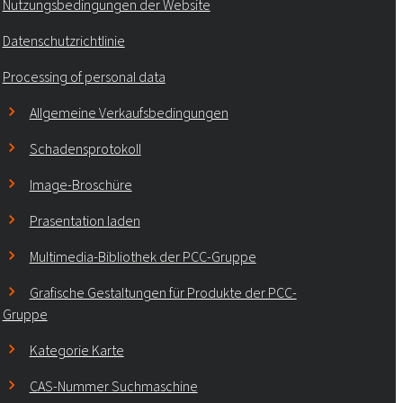
Nutzungsbedingungen der Website
Rokopol® RF151 (Polyether polyol)
Datenschutzrichtlinie
Processing of personal data
Rokopol® RF151V
Allgemeine Verkaufsbedingungen
Rokopol® RF152V (Polyether polyol)
Schadensprotokoll
Image-Broschüre
Rokopol® RF170 (Polyether polyol)
Prasentation laden
Multimedia-Bibliothek der PCC-Gruppe
Rokopol® RF2000 (Polyether polyol)
Grafische Gestaltungen für Produkte der PCC-
Gruppe
Rokopol® RF551 (Polyether polyol)
Kategorie Karte
Rokopol® V700 (Polyether polyol)
CAS-Nummer Suchmaschine