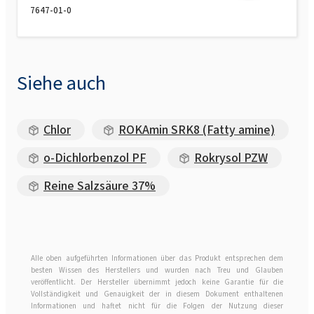
7647-01-0
Siehe auch
Chlor
ROKAmin SRK8 (Fatty amine)
o-Dichlorbenzol PF
Rokrysol PZW
Reine Salzsäure 37%
Alle oben aufgeführten Informationen über das Produkt entsprechen dem
besten Wissen des Herstellers und wurden nach Treu und Glauben
veröffentlicht. Der Hersteller übernimmt jedoch keine Garantie für die
Vollständigkeit und Genauigkeit der in diesem Dokument enthaltenen
Informationen und haftet nicht für die Folgen der Nutzung dieser