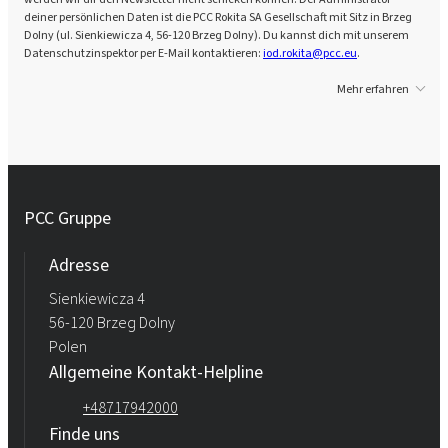
deiner persönlichen Daten ist die PCC Rokita SA Gesellschaft mit Sitz in Brzeg
Dolny (ul. Sienkiewicza 4, 56-120 Brzeg Dolny). Du kannst dich mit unserem
Datenschutzinspektor per E-Mail kontaktieren:
iod.rokita@pcc.eu
.
Mehr erfahren
PCC Gruppe
Adresse
Sienkiewicza 4
56-120 Brzeg Dolny
Polen
Allgemeine Kontakt-Helpline
+48717942000
Finde uns