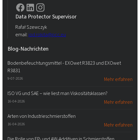
Data Protector Supervisor
Rafał Szewczyk
email:
iod.rokita@pcc.eu
Blog-Nachrichten
Bodenbefeuchtungsmittel - EXOwet R3823 und EXOwet
R3831
9-07-2026
Mehr erfahren
ISO VG und SAE – wie liest man Viskositätsklassen?
16-04-2026
Mehr erfahren
Arten von Industrieschmierstoffen
16-04-2026
Mehr erfahren
Die Rolle von EP- und AW-Additiven in Schmierstoffen