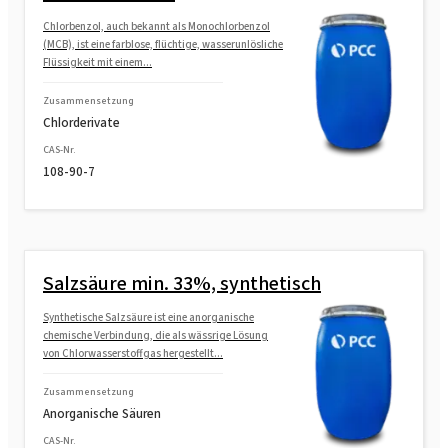
Chlorbenzol, auch bekannt als Monochlorbenzol
(MCB), ist eine farblose, flüchtige, wasserunlösliche
Flüssigkeit mit einem...
Zusammensetzung
Chlorderivate
CAS-Nr.
108-90-7
Salzsäure min. 33%, synthetisch
Synthetische Salzsäure ist eine anorganische
chemische Verbindung, die als wässrige Lösung
von Chlorwasserstoffgas hergestellt...
Zusammensetzung
Anorganische Säuren
CAS-Nr.