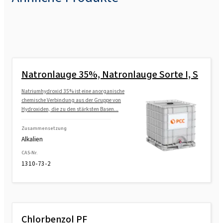
Natronlauge 35%, Natronlauge Sorte I, S
Natriumhydroxid 35% ist eine anorganische
chemische Verbindung aus der Gruppe von
Hydroxiden, die zu den stärksten Basen...
Zusammensetzung
Alkalien
CAS-Nr.
1310-73-2
Chlorbenzol PF