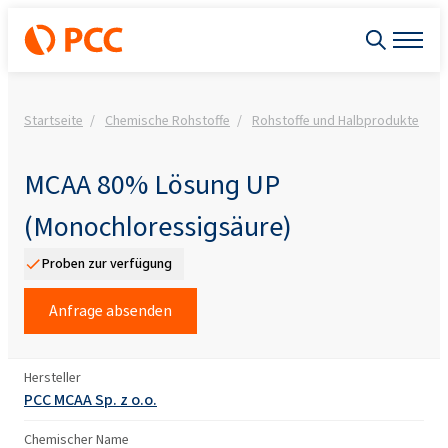
Startseite
Chemische Rohstoffe
Rohstoffe und Halbprodukte
M
MCAA 80% Lösung UP
(Monochloressigsäure)
Proben zur verfügung
Anfrage absenden
Hersteller
PCC MCAA Sp. z o.o.
Chemischer Name