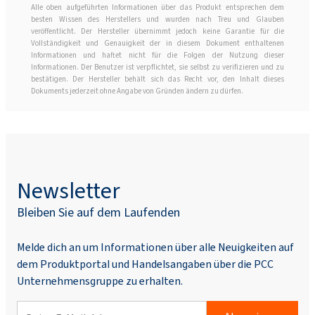
Alle oben aufgeführten Informationen über das Produkt entsprechen dem
besten Wissen des Herstellers und wurden nach Treu und Glauben
veröffentlicht. Der Hersteller übernimmt jedoch keine Garantie für die
Vollständigkeit und Genauigkeit der in diesem Dokument enthaltenen
Informationen und haftet nicht für die Folgen der Nutzung dieser
Informationen. Der Benutzer ist verpflichtet, sie selbst zu verifizieren und zu
bestätigen. Der Hersteller behält sich das Recht vor, den Inhalt dieses
Dokuments jederzeit ohne Angabe von Gründen ändern zu dürfen.
Newsletter
Bleiben Sie auf dem Laufenden
Melde dich an um Informationen über alle Neuigkeiten auf
dem Produktportal und Handelsangaben über die PCC
Unternehmensgruppe zu erhalten.