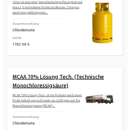
Chlor ist eine reine, bernsteinfarbige Flüssigkeit mit
etwa 1,5 mal höherer Dichte als Wasser. Chlorgas
weist eine gelblichgrüne...
Zusammensetzung
Chlorderivate
CAS-Nr.
7782-50-5
MCAA 70% Lösung Tech. (Technische
Monochloressigsäure)
MCAA 70% Lösung Tech. ist ein Produkt weist einen
DCAA-Gehalt von nicht mehr als 1500 ppm auf. Die
Monochloressigsäure (MCAA)...
Zusammensetzung
Chlorderivate