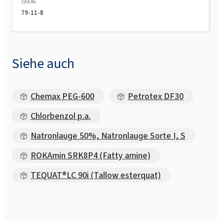
CAS-Nr.
79-11-8
Siehe auch
Chemax PEG-600
Petrotex DF30
Chlorbenzol p.a.
Natronlauge 50%, Natronlauge Sorte I, S
ROKAmin SRK8P4 (Fatty amine)
TEQUAT®LC 90i (Tallow esterquat)