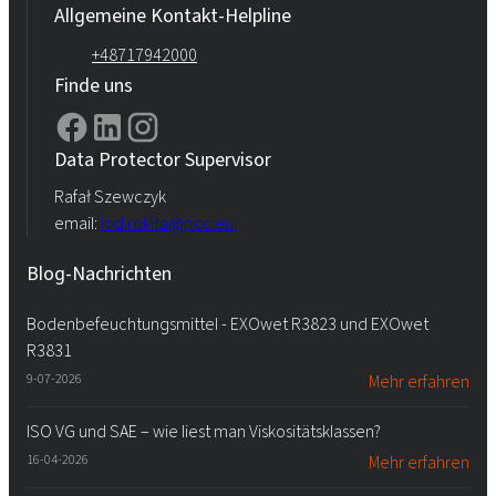
Allgemeine Kontakt-Helpline
+48717942000
Finde uns
Data Protector Supervisor
Rafał Szewczyk
email:
iod.rokita@pcc.eu
Blog-Nachrichten
Bodenbefeuchtungsmittel - EXOwet R3823 und EXOwet
R3831
9-07-2026
Mehr erfahren
ISO VG und SAE – wie liest man Viskositätsklassen?
16-04-2026
Mehr erfahren