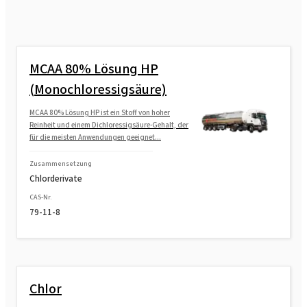
MCAA 80% Lösung HP
(Monochloressigsäure)
MCAA 80% Lösung HP ist ein Stoff von hoher
Reinheit und einem Dichloressigsäure-Gehalt, der
für die meisten Anwendungen geeignet...
Zusammensetzung
Chlorderivate
CAS-Nr.
79-11-8
Chlor