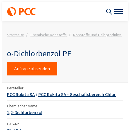
Startseite
Chemische Rohstoffe
Rohstoffe und Halbprodukte
o
o-Dichlorbenzol PF
Anfrage absenden
Hersteller
PCC Rokita SA
/
PCC Rokita SA - Geschäftsbereich Chlor
Chemischer Name
1,2-Dichlorbenzol
CAS-Nr.