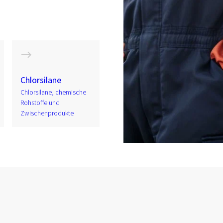
Chlorsilane
Chlorsilane, chemische
Rohstoffe und
Zwischenprodukte