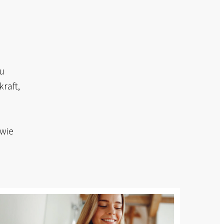
zu
raft,
 wie