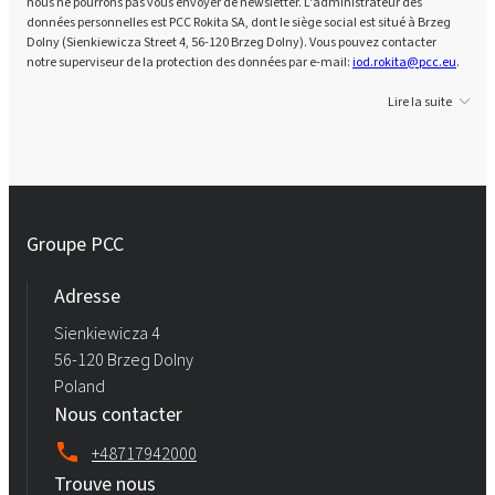
nous ne pourrons pas vous envoyer de newsletter. L'administrateur des
données personnelles est PCC Rokita SA, dont le siège social est situé à Brzeg
Dolny (Sienkiewicza Street 4, 56-120 Brzeg Dolny). Vous pouvez contacter
notre superviseur de la protection des données par e-mail:
iod.rokita@pcc.eu
.
Lire la suite
Groupe PCC
Adresse
Sienkiewicza 4
56-120 Brzeg Dolny
Poland
Nous contacter
+48717942000
Trouve nous