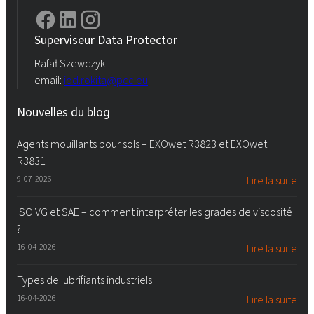
Superviseur Data Protector
Rafał Szewczyk
email:
iod.rokita@pcc.eu
Nouvelles du blog
Agents mouillants pour sols – EXOwet R3823 et EXOwet
R3831
9-07-2026
Lire la suite
ISO VG et SAE – comment interpréter les grades de viscosité
?
16-04-2026
Lire la suite
Types de lubrifiants industriels
16-04-2026
Lire la suite