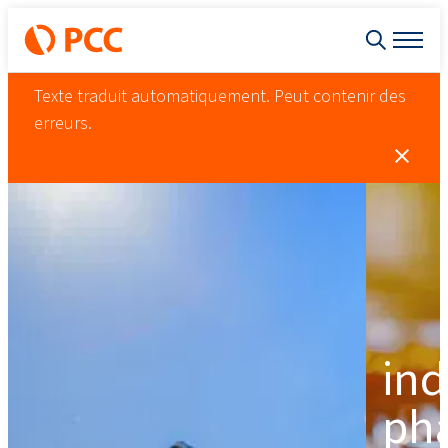
Texte traduit automatiquement. Peut contenir des
erreurs.
ind
ph