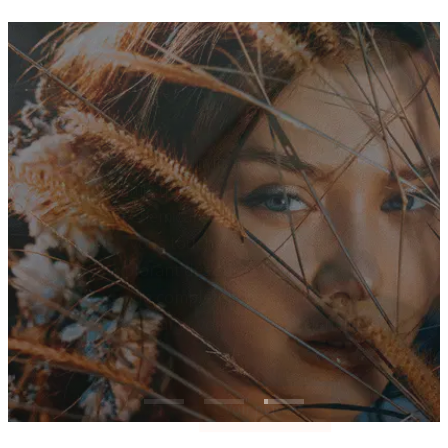
Nos projets
Académie chimique du groupe
PCC
Nous vous invitons au monde virtuel de la
chimie qui s’ouvre à vous sous la forme de
la Chemical Academy du groupe PCC ! Ici,
vous toucherez chaque particule en
explorant des sujets qui vous permettront
de compléter vos connaissances et
d’élargir vos horizons scientifiques !
Voir plus