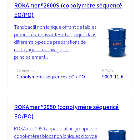
ROKAmer®2600S (copolymère séquencé
EO/PO)
Tensioactif non ionique offrant de faibles
propriétés moussantes et appliqué dans
différents types de préparations de
nettoyage et de lavage, et
principalement...
Composition
N ° CAS.
Copolymères séquencés EO / PO
9003-11-6
ROKAmer®2950 (copolymère séquencé
EO/PO)
ROKAmer 2950 appartient au groupe des
copolymères blocs non ioniques d'oxyde