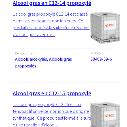
Alcool gras en C12-14 propoxylé
L'alcool gras propoxylé C12-14 est classé
parmi les tensioactifs non ioniques . Ce
produit est formé à la suite d'une réaction
d'alcool gras avec de...
Composition
N ° CAS.
Alcools alcoxylés, Alcools gras
68409-59-6
propoxylés
Alcool gras en C12-15 propoxylé
L'alcool gras propoxylé C12-15 est un
tensioactif universel non ionique d'origine
synthétique . Ce produit est formé à la suite
d'une réaction d'alcool...