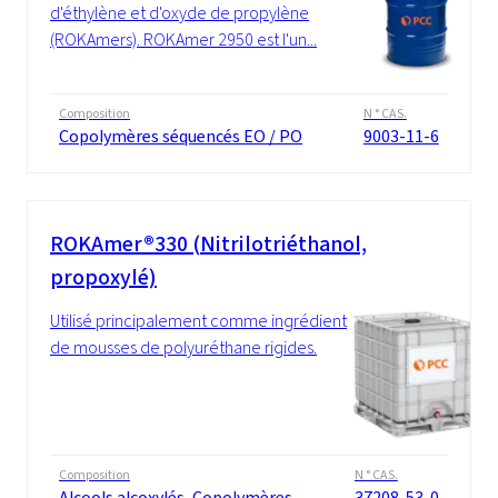
d'éthylène et d'oxyde de propylène
(ROKAmers). ROKAmer 2950 est l'un...
Composition
N ° CAS.
Copolymères séquencés EO / PO
9003-11-6
ROKAmer®330 (Nitrilotriéthanol,
propoxylé)
Utilisé principalement comme ingrédient
de mousses de polyuréthane rigides.
Composition
N ° CAS.
Alcools alcoxylés, Copolymères
37208-53-0