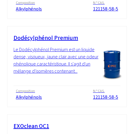
Composition
N ° CAS.
Alkylphénols
121158-58-5
Dodécylphénol Premium
Le Dodécylphénol Premium est un liquide
dense, visqueux, jaune clair avec une odeur
phénolique caractéristique. Il s'agit d'un
mélange d'isomères contenant...
Composition
N ° CAS.
Alkylphénols
121158-58-5
EXOclean OC1