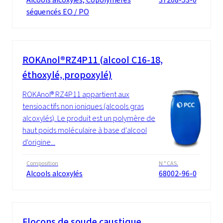
séquencés EO / PO
ROKAnol®RZ4P11 (alcool C16-18,
éthoxylé, propoxylé)
ROKAnol® RZ4P11 appartient aux
tensioactifs non ioniques (alcools gras
alcoxylés). Le produit est un polymère de
haut poids moléculaire à base d'alcool
d'origine...
Composition
N ° CAS.
Alcools alcoxylés
68002-96-0
Flocons de soude caustique