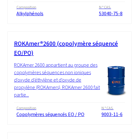
Composition
N ° CAS.
Alkylphénols
53040-75-8
ROKAmer®2600 (copolymère séquencé
EO/PO)
ROKAmer 2600 appartient au groupe des
copolymères séquences non ioniques
d'oxyde d'éthylène et d'oxyde de
propylène (ROKAmers). ROKAmer 2600 fait
partie...
Composition
N ° CAS.
Copolymères séquencés EO / PO
9003-11-6