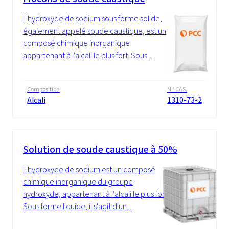
L'hydroxyde de sodium sous forme solide,
également appelé soude caustique, est un
composé chimique inorganique
appartenant à l'alcali le plus fort. Sous...
Composition
N ° CAS.
Alcali
1310-73-2
Solution de soude caustique à 50%
L'hydroxyde de sodium est un composé
chimique inorganique du groupe
hydroxyde, appartenant à l'alcali le plus fort.
Sous forme liquide, il s'agit d'un...