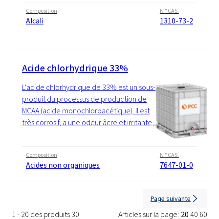
Composition
N ° CAS.
Alcali
1310-73-2
Acide chlorhydrique 33%
L'acide chlorhydrique de 33% est un sous-
produit du processus de production de
MCAA (acide monochloroacétique). Il est
très corrosif, a une odeur âcre et irritante,...
Composition
N ° CAS.
Acides non organiques
7647-01-0
Page suivante
1 - 20 des produits 30
Articles sur la page:
20
40
60