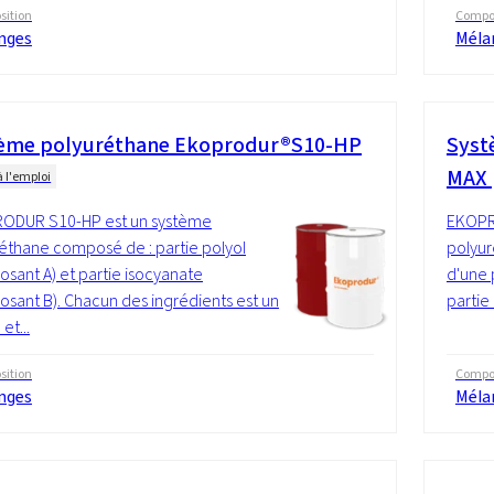
ition
Compos
nges
Méla
ème polyuréthane Ekoprodur®S10-HP
Syst
MAX
à l'emploi
ODUR S10-HP est un système
EKOPR
éthane composé de : partie polyol
polyu
sant A) et partie isocyanate
d'une 
sant B). Chacun des ingrédients est un
partie
 et...
ition
Compos
nges
Méla