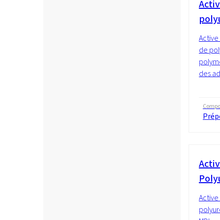
Activ
poly
Active
de pol
polymè
des add
Compos
Prép
Activ
Poly
Active
polyu