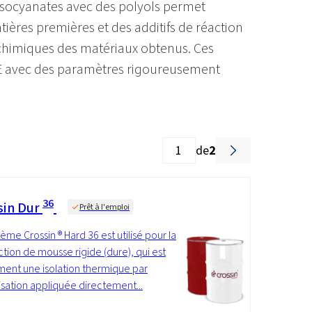
isocyanates avec des polyols permet
tières premières et des additifs de réaction
o-chimiques des matériaux obtenus. Ces
SE avec des paramètres rigoureusement
de
2
36
sin Dur
Prêt à l'emploi
tème Crossin ® Hard 36 est utilisé pour la
tion de mousse rigide (dure), qui est
ent une isolation thermique par
isation appliquée directement...