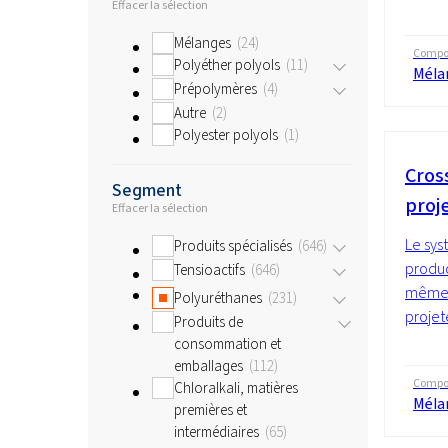
Effacer la sélection
Mélanges
24
Compos
Polyéther polyols
11
Méla
Prépolymères
4
Autre
2
Polyester polyols
1
Cros
Segment
proj
Effacer la sélection
Le sys
Produits spécialisés
646
produc
Tensioactifs
646
même 
Polyuréthanes
231
projet
Produits de
consommation et
emballages
112
Compos
Chloralkali, matières
Méla
premières et
intermédiaires
65