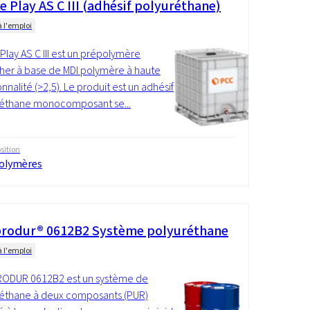
e Play AS C III (adhésif polyuréthane)
à l'emploi
 Play AS C III est un prépolymère
her à base de MDI polymère à haute
nnalité (>2,5). Le produit est un adhésif
réthane monocomposant se...
ition
olymères
rodur® 0612B2 Système polyuréthane
à l'emploi
ODUR 0612B2 est un système de
éthane à deux composants (PUR)