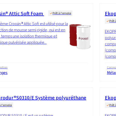
sin® Attic Soft Foam
Ekop
Prêt à l'emploi
Prêt 
ème Crossin ® Attic Soft est utilisé pour la
tion de mousse semi-rigide, qui est en
EKOPR
emps une isolation thermique et
polyur
ique pulvérisée appliquée...
compo
(compo
(compo
ition
Compos
nges
Méla
rodur®S0310/E Système polyuréthane
Ekop
à l'emploi
Prêt 
ODUR S0310 / E est un système
EKOPR