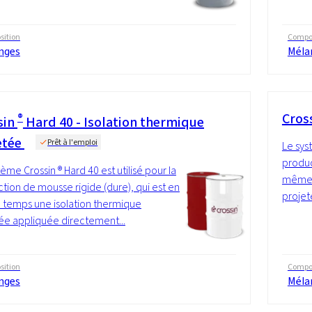
ition
Compos
nges
Méla
®
Cros
sin
Hard 40 - Isolation thermique
etée
Prêt à l'emploi
Le sys
produc
tème Crossin ® Hard 40 est utilisé pour la
même 
tion de mousse rigide (dure), qui est en
projet
temps une isolation thermique
ée appliquée directement...
ition
Compos
nges
Méla