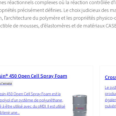
es réactionnels complexes où la réaction contrôlée d’
opriétés précisément définies. Le choix judicieux des ma
n, l’architecture du polymère et les propriétés physic
ctible de mousses, d’élastomères et de matériaux CA
sin® 450 Open Cell Spray Foam
Cros
à l'emploi
Le sys
produc
ssin 450 Open Cell Spray Foam est la
égalem
 polyol d'un système de polyuréthane,
pulvér
 à être utilisé avec du pMDI. Il est utilisé
btenir une...