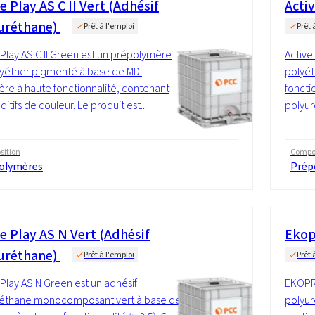
e Play AS C II Vert (Adhésif
Activ
uréthane)
Prêt à l'emploi
Prêt 
 Play AS C II Green est un prépolymère
Active
yéther pigmenté à base de MDI
polyét
re à haute fonctionnalité, contenant
fonctio
itifs de couleur. Le produit est...
polyu
ition
Compos
olymères
Prép
e Play AS N Vert (Adhésif
Ekop
uréthane)
Prêt à l'emploi
Prêt 
 Play AS N Green est un adhésif
EKOPR
réthane monocomposant vert à base de
polyur