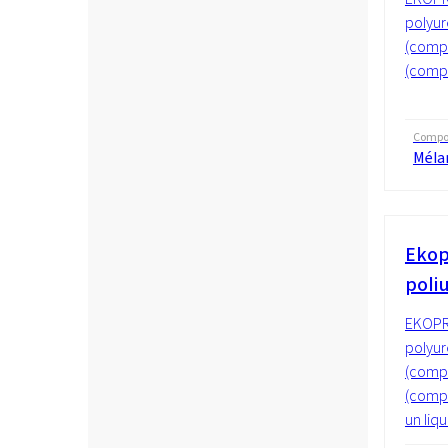
polyur
(compo
(compo
Compos
Méla
Ekop
poli
EKOPR
polyur
(compo
(compo
un liqu