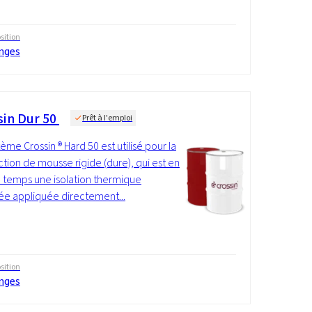
ition
nges
sin Dur 50
Prêt à l'emploi
tème Crossin ® Hard 50 est utilisé pour la
tion de mousse rigide (dure), qui est en
temps une isolation thermique
ée appliquée directement...
ition
nges