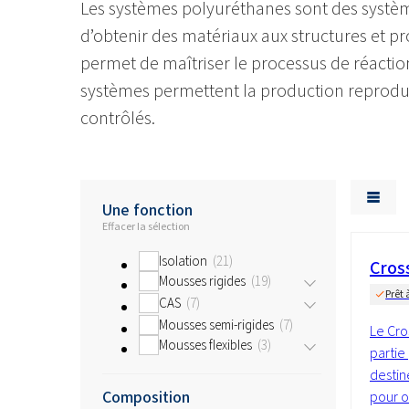
Les systèmes polyuréthanes sont des systèm
d’obtenir des matériaux aux structures et pr
permet de maîtriser le processus de réactio
systèmes permettent la production reprodu
contrôlés.
Une fonction
Effacer la sélection
Isolation
21
Cros
Mousses rigides
19
Prêt 
CAS
7
Mousses semi-rigides
7
Le Cro
Mousses flexibles
3
partie
destiné
Composition
pour o