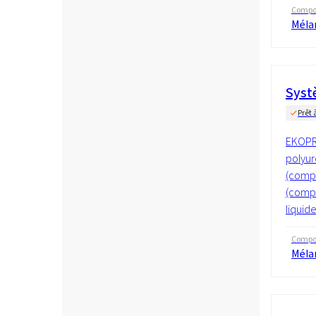
Compos
Méla
Syst
Prêt 
EKOPR
polyur
(compo
(compo
liquide
Compos
Méla