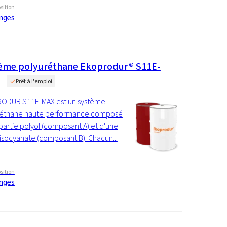
ition
nges
ème polyuréthane Ekoprodur® S11E-
Prêt à l'emploi
ODUR S11E-MAX est un système
réthane haute performance composé
partie polyol (composant A) et d'une
 isocyanate (composant B). Chacun...
ition
nges