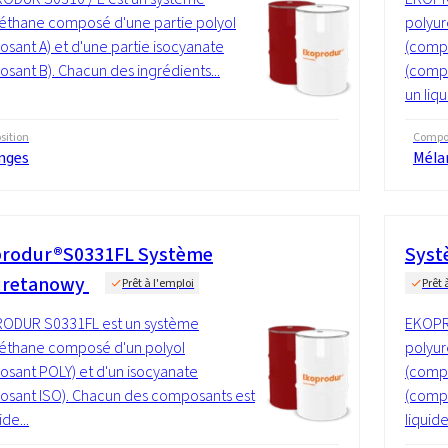
éthane composé d'une partie polyol
polyur
sant A) et d'une partie isocyanate
(compo
sant B). Chacun des ingrédients...
(compo
un liqu
ition
Compos
nges
Méla
rodur®S0331FL Système
Syst
uretanowy
Prêt à l'emploi
Prêt 
ODUR S0331FL est un système
EKOPR
éthane composé d'un polyol
polyur
sant POLY) et d'un isocyanate
(compo
sant ISO). Chacun des composants est
(compo
ide...
liquide 