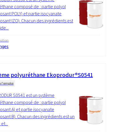
éthane composé de : partie polyol
sant POLY) et partie isocyanate
sant IZO). Chacun des ingrédients est
ide...
ition
nges
ème polyuréthane Ekoprodur®S0541
à l'emploi
ODUR S0541 est un système
éthane composé de : partie polyol
sant A) et partie isocyanate
sant B). Chacun des ingrédients est un
et...