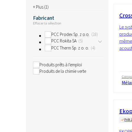
+ Plus (
1
)
Cros
Fabricant
Effacer la sélection
Le syst
produc
PCC Prodex Sp. z o.o.
28
même t
PCC Rokita SA
5
acoust
PCC Therm Sp. z o. o.
4
Produits prêts à l'emploi
Produits de la chimie verte
Compos
Méla
Ekop
Prêt 
EKOPR