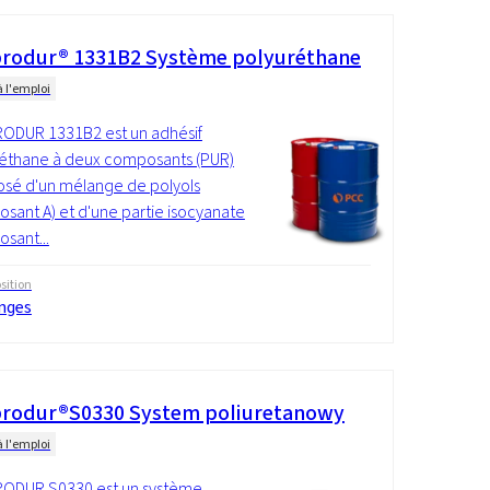
rodur® 1331B2 Système polyuréthane
à l'emploi
ODUR 1331B2 est un adhésif
éthane à deux composants (PUR)
sé d'un mélange de polyols
sant A) et d'une partie isocyanate
sant...
ition
nges
rodur®S0330 System poliuretanowy
à l'emploi
ODUR S0330 est un système