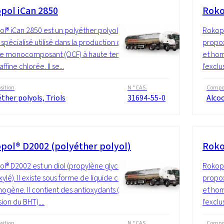
pol iCan 2850
Roko
l® iCan 2850 est un polyéther polyol
Rokopo
 spécialisé utilisé dans la production de
propoxy
e monocomposant (OCF) à haute teneur
et hom
ffine chlorée. Il se...
l'exclu
ition
N ° CAS.
Compos
ther polyols, Triols
31694-55-0
Alcoo
pol® D2002 (polyéther polyol)
Roko
l® D2002 est un diol (propylène glycol
Rokopo
lé). Il existe sous forme de liquide clair
propoxy
ogène. Il contient des antioxydants (à
et hom
sion du BHT)....
l'exclu
ition
N ° CAS.
Compos