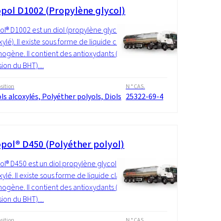
pol D1002 (Propylène glycol)
l® D1002 est un diol (propylène glycol
lé). Il existe sous forme de liquide clair
ogène. Il contient des antioxydants (à
sion du BHT)....
ition
N ° CAS.
ls alcoxylés, Polyéther polyols, Diols
25322-69-4
pol® D450 (Polyéther polyol)
l® D450 est un diol propylène glycol
lé. Il existe sous forme de liquide clair
ogène. Il contient des antioxydants (à
sion du BHT)....
ition
N ° CAS.