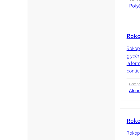
Polyé
Roko
Rokopo
glycér
la for
contie
Compos
Alcoo
Roko
Rokopo