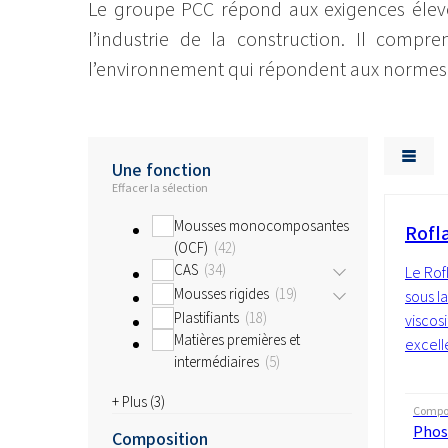
Le groupe PCC répond aux exigences éle
l’industrie de la construction. Il com
l’environnement qui répondent aux normes d
Une fonction
Effacer la sélection
Mousses monocomposantes
Rofl
(OCF)
42
CAS
34
Le Rof
Mousses rigides
19
sous l
Plastifiants
18
viscos
Matières premières et
excell
intermédiaires
5
+ Plus (
3
)
Compos
Phos
Composition