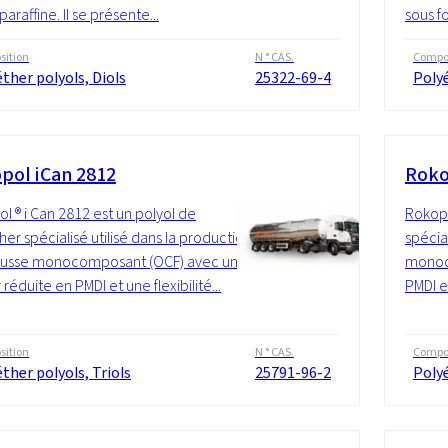
araffine. Il se présente...
sous f
ition
N ° CAS.
Compos
ther polyols, Diols
25322-69-4
Polyé
pol iCan 2812
Roko
l ® i Can 2812 est un polyol de
Rokopo
her spécialisé utilisé dans la production
spécia
usse monocomposant (OCF) avec une
monoc
réduite en PMDI et une flexibilité...
PMDI et
ition
N ° CAS.
Compos
ther polyols, Triols
25791-96-2
Polyé