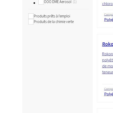
OOO DME Aerosol
1
chlorop
Compos
Produits prêts à l'emploi
Polyé
Produits de la chimie verte
Roko
Rokopo
polyét
de mo
teneur 
Compos
Polyé