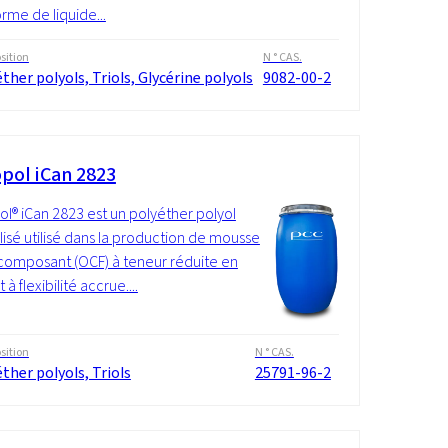
orme de liquide...
ition
N ° CAS.
ther polyols, Triols, Glycérine polyols
9082-00-2
pol iCan 2823
l® iCan 2823 est un polyéther polyol
lisé utilisé dans la production de mousse
omposant (OCF) à teneur réduite en
 à flexibilité accrue....
ition
N ° CAS.
ther polyols, Triols
25791-96-2