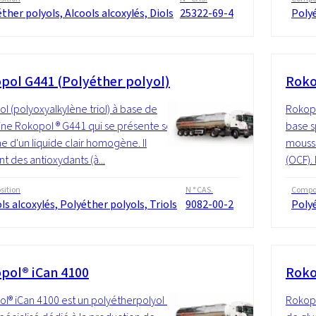
ther polyols, Alcools alcoxylés, Diols
25322-69-4
Polyé
pol G441 (Polyéther polyol)
Roko
l (polyoxyalkylène triol) à base de
Rokopo
ine Rokopol ® G441 qui se présente sous
base s
me d'un liquide clair homogène. Il
mouss
nt des antioxydants (à...
(OCF). 
ition
N ° CAS.
Compos
ls alcoxylés, Polyéther polyols, Triols
9082-00-2
Polyé
pol® iCan 4100
Roko
l® iCan 4100 est un polyétherpolyol de
Rokopo