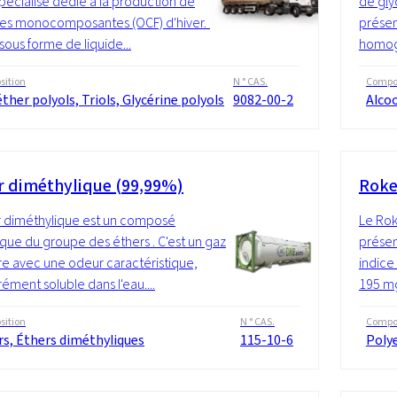
pécialisé dédié à la production de
de gly
s monocomposantes (OCF) d'hiver. Il
présen
 sous forme de liquide...
homogè
ition
N ° CAS.
Compos
ther polyols, Triols, Glycérine polyols
9082-00-2
Alcoo
r diméthylique (99,99%)
Roke
r diméthylique est un composé
Le Rok
que du groupe des éthers . C'est un gaz
présen
re avec une odeur caractéristique,
indice
ment soluble dans l'eau....
195 mg
ition
N ° CAS.
Compos
rs, Éthers diméthyliques
115-10-6
Polye