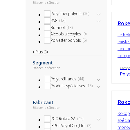
Effacer la sélection
Polyéther polyols
36
PAG
18
Roke
Butanol
13
Alcools alcoxylés
9
Le Rok
Polyester polyols
6
existe
incolor
+ Plus (
3
)
compri
Segment
Effacer la sélection
Compos
Polye
Polyuréthanes
44
Produits spécialisés
18
Roko
Fabricant
Effacer la sélection
Rokopo
PCC Rokita SA
42
spécia
IRPC Polyol Co.,Ltd.
2
monoc