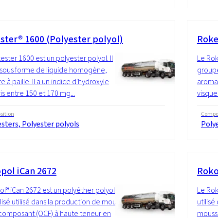
ster® 1600 (Polyester polyol)
Roke
ester 1600 est un polyester polyol. Il
Le Rok
 sous forme de liquide homogène,
groupe
e à paille. Il a un indice d'hydroxyle
aromat
s entre 150 et 170 mg...
visqueu
ition
Compos
sters, Polyester polyols
Polye
pol iCan 2672
Roko
l® iCan 2672 est un polyéther polyol
Le Rok
lisé utilisé dans la production de mousse
utilis
omposant (OCF) à haute teneur en
mousse