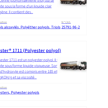
cérine (polyoxyalkylène triol) qui se
te sous la forme d'un liquide clair
ne. Il contient des...
ition
N ° CAS.
ls alcoxylés, Polyéther polyols, Triols
25791-96-2
ster® 1711 (Polyester polyol)
ester 1711 est un polyester polyol. Il se
te sous forme liquide visqueuse. Son
 d'hydroxyle est compris entre 185 et
KOH/g et sa viscosité...
ition
sters, Polyester polyols