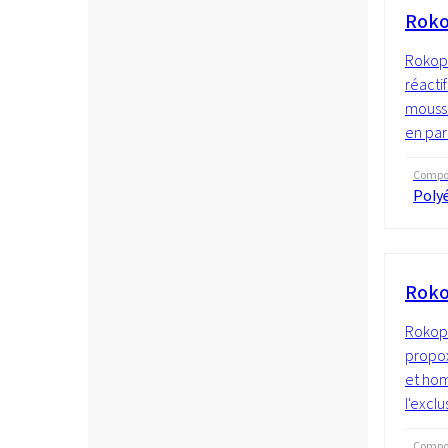
Roko
Rokopo
réactif
mouss
en para
Compos
Polyé
Roko
Rokopo
propoxy
et hom
l'exclu
Compos