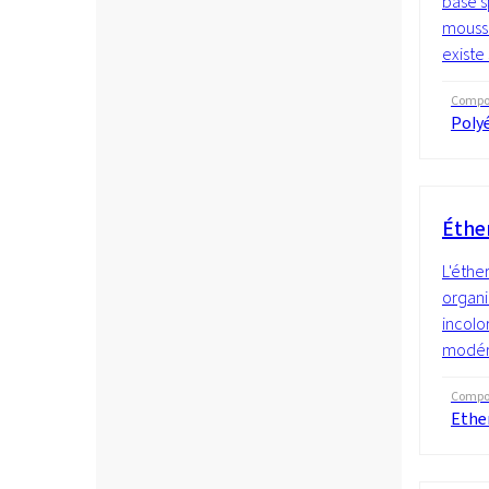
base s
mousse
existe
Compos
Polyé
Éthe
L'éthe
organi
incolo
modéré
Compos
Ethe