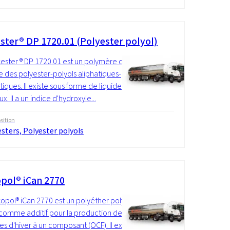
ster® DP 1720.01 (Polyester polyol)
ester ® DP 1720.01 est un polymère du
 des polyester-polyols aliphatiques-
iques. Il existe sous forme de liquide
x. Il a un indice d'hydroxyle...
ition
sters, Polyester polyols
pol® iCan 2770
opol® iCan 2770 est un polyéther polyol
é comme additif pour la production de
s d'hiver à un composant (OCF). Il existe