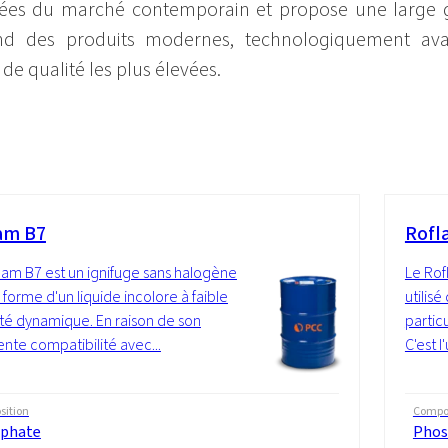
vées du marché contemporain et propose une large
prend des produits modernes, technologiquement av
e qualité les plus élevées.
am B7
Rofl
lam B7 est un ignifuge sans halogène
Le Rof
a forme d'un liquide incolore à faible
utilisé
ité dynamique. En raison de son
partic
ente compatibilité avec...
C'est l'
ition
Compos
phate
Phos