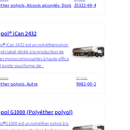
ther polyols, Alcools alcoxylés, Diols
25322-69-4
pol® iCan 2432
l® iCan 2432 est un polyétherpolyol de
pécialisé dédié à la production de
es monocomposantes à haute efficacité
Il existe sous forme de...
ition
N ° CAS.
ther polyols, Autre
9082-00-2
pol G1000 (Polyéther polyol)
l®G1000 est un polyéther polyol à base