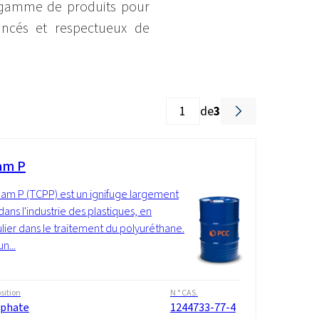
 gamme de produits pour
ancés et respectueux de
de
3
am P
lam P (TCPP) est un ignifuge largement
 dans l'industrie des plastiques, en
ulier dans le traitement du polyuréthane.
un...
ition
N ° CAS.
phate
1244733-77-4