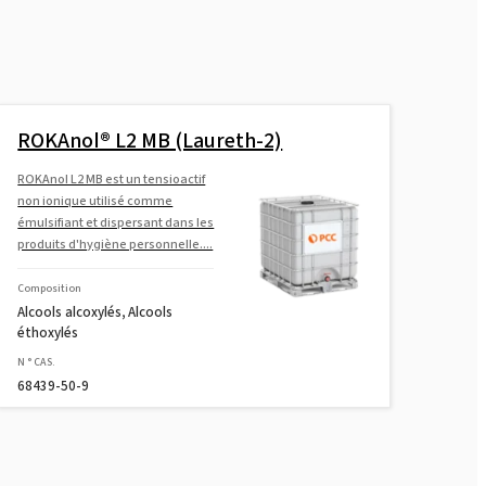
ROKAnol® L2 MB (Laureth-2)
ROKAnol L2 MB est un tensioactif
non ionique utilisé comme
émulsifiant et dispersant dans les
produits d'hygiène personnelle....
Composition
Alcools alcoxylés, Alcools
éthoxylés
N ° CAS.
68439-50-9