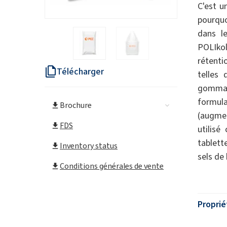
C'est un
pourquo
dans le
POLIko
rétent
Télécharger
telles 
gommag
formul
Brochure
(augmen
FDS
utilisé
tablett
Inventory status
sels de 
Conditions générales de vente
Proprié