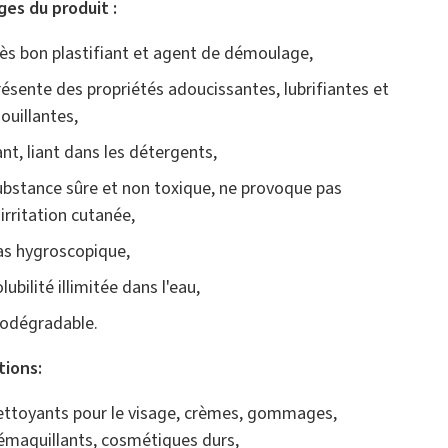
es du produit :
rès bon plastifiant et agent de démoulage,
résente des propriétés adoucissantes, lubrifiantes et
ouillantes,
ant, liant dans les détergents,
ubstance sûre et non toxique, ne provoque pas
’irritation cutanée,
as hygroscopique,
lubilité illimitée dans l'eau,
iodégradable.
tions:
ettoyants pour le visage, crèmes, gommages,
émaquillants, cosmétiques durs,