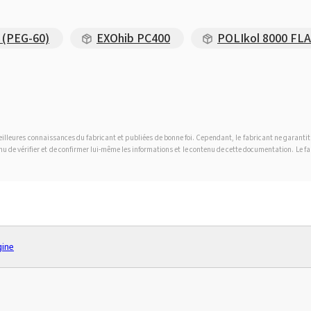
 (PEG-60)
EXOhib PC400
POLIkol 8000 FL
 meilleures connaissances du fabricant et publiées de bonne foi. Cependant, le fabricant ne garanti
tenu de vérifier et de confirmer lui-même les informations et le contenu de cette documentation. Le 
gine