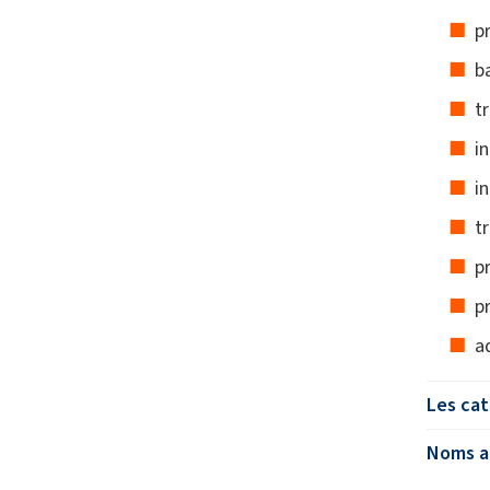
p
b
t
i
in
t
p
p
a
Les cat
Noms al