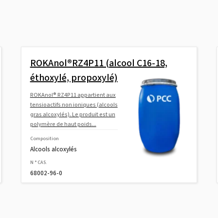
ROKAnol®RZ4P11 (alcool C16-18,
éthoxylé, propoxylé)
ROKAnol® RZ4P11 appartient aux
tensioactifs non ioniques (alcools
gras alcoxylés). Le produit est un
polymère de haut poids...
Composition
Alcools alcoxylés
N ° CAS.
68002-96-0