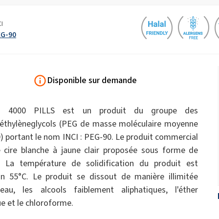
Engrais épandus
ate 80)
POLIkol 4000 COMPRIMÉS (PEG-90)
dures
s
Liquides de toilette
CI
EG-90
bles
Isolation pipe-in-pipe
Isolation en mousse pulvérisée
Hypochlorite de sodium
ques et
Imperméabilisation
Confort et ergonomie
ricin PEG-40)
ROKAnol ID7 (Isodeceth-7)
tique
Flocons de soude caustique
l, C12-15, propoxylé
ROKAnol®LP3135 (éther de polyoxyalkylène
glycol)
ts pour
Hygiène intime
Parfums
Disponible sur demande
Produits polyvalents
Panneaux sandwich
Plaques de plâtre et ad
Huile de ricin PEG-11
C9-11 PARETH-8
gypse
um
Trichlorosilane
ol 4000 PILLS est un produit du groupe des
Scellants
Additifs
Oleate de sorbitane
éthylèneglycols (PEG de masse moléculaire moyenne
) portant le nom INCI : PEG-90. Le produit commercial
PEG-12
Soins de la peau
Soins capillaires
 cire blanche à jaune clair proposée sous forme de
n
Tubes pré-isolés
additifs pour asphalte
vage
e. La température de solidification du produit est
ue
on 55°C. Le produit se dissout de manière illimitée
eau, les alcools faiblement aliphatiques, l'éther
Soins pour hommes
ue et le chloroforme.