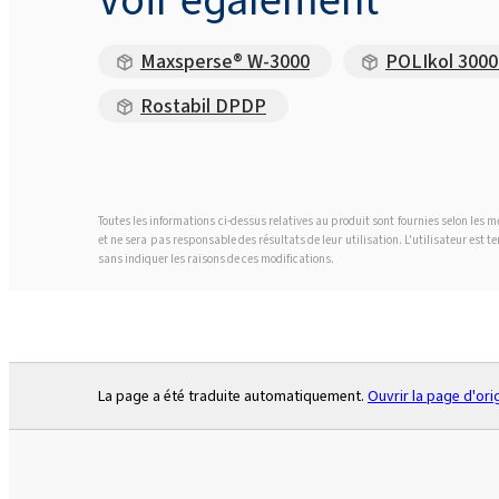
Maxsperse® W-3000
POLIkol 3000
Rostabil DPDP
Toutes les informations ci-dessus relatives au produit sont fournies selon les
et ne sera pas responsable des résultats de leur utilisation. L'utilisateur est 
sans indiquer les raisons de ces modifications.
La page a été traduite automatiquement.
Ouvrir la page d'ori