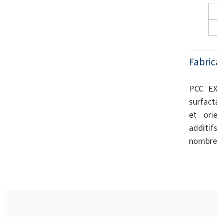
Fabric
PCC EX
surfact
et orie
additif
nombreu