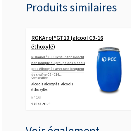
Produits similaires
ROKAnol®GT10 (alcool C9-16
éthoxylé)
ROKAnol ® GT10 est un tensioactif
non ionique du groupe des alcools
gras éthoxylés avec une longueur
de chaîne C9 - C16....
Composition
Alcools alcoxylés, Alcools
éthoxylés
N ° CAS.
97043-91-9
Voir également