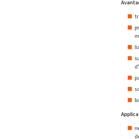
Avantag
t
p
m
li
s
d
p
so
b
Applica
n
d