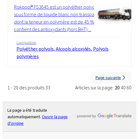
Rokopol® FS3645 est un polyéther polyol
sous forme de liquide blanc non transparent
dont la teneur en polymère est de 45 %. Il
contient des antioxydants (hors BHT)....
Composition
Polyéther polyols, Alcools alcoxylés, Polyols
polymères
Page suivante
1 - 20 des produits 33
Articles sur la page:
20
40
60
La page a été traduite
automatiquement.
Ouvrir la page
d'origine