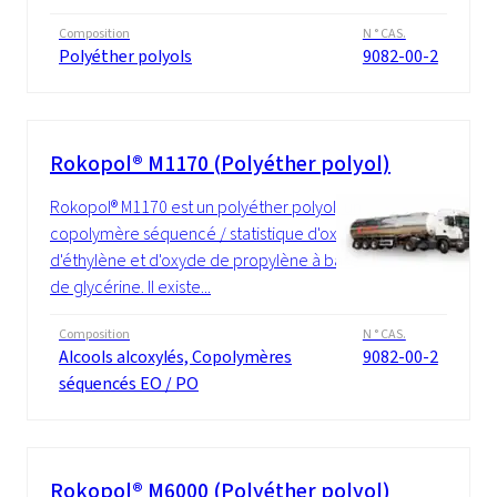
Composition
N ° CAS.
Polyéther polyols
9082-00-2
Rokopol® M1170 (Polyéther polyol)
Rokopol® M1170 est un polyéther polyol, un
copolymère séquencé / statistique d'oxyde
d'éthylène et d'oxyde de propylène à base
de glycérine. Il existe...
Composition
N ° CAS.
Alcools alcoxylés, Copolymères
9082-00-2
séquencés EO / PO
Rokopol® M6000 (Polyéther polyol)