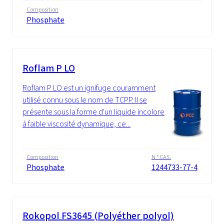
Composition
Phosphate
Roflam P LO
Roflam P LO est un ignifuge couramment
utilisé connu sous le nom de TCPP. Il se
présente sous la forme d'un liquide incolore
à faible viscosité dynamique, ce...
Composition
N ° CAS.
Phosphate
1244733-77-4
Rokopol FS3645 (Polyéther polyol)