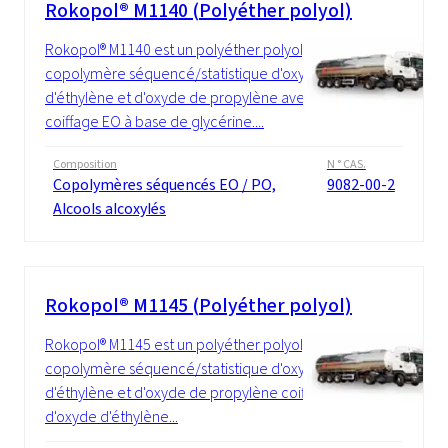
Rokopol® M1140 (Polyéther polyol)
Rokopol® M1140 est un polyéther polyol, un
copolymère séquencé/statistique d'oxyde
d'éthylène et d'oxyde de propylène avec
coiffage EO à base de glycérine....
Composition
N ° CAS.
Copolymères séquencés EO / PO,
9082-00-2
Alcools alcoxylés
Rokopol® M1145 (Polyéther polyol)
Rokopol® M1145 est un polyéther polyol, un
copolymère séquencé/statistique d'oxyde
d'éthylène et d'oxyde de propylène coiffé
d'oxyde d'éthylène...