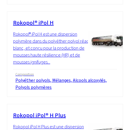
Rokopol® iPol H
Rokopol® iPol H est une dispersion
polymère dans du polyéther polyol réactif,
blanc, et conçu pour la production de
mousses haute résilience (HR) et de
mousses ignifuges...
Composition
Polyéther polyols, Mélanges, Alcools alcoxylés,
Polyols polymères
Rokopol iPol® H Plus
Rokopol iPol H Plus est une dispersion