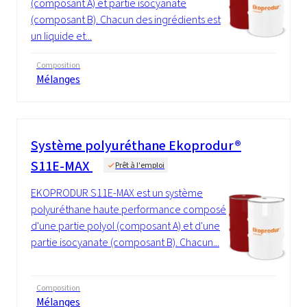
(composant A) et partie isocyanate
(composant B). Chacun des ingrédients est
un liquide et...
Composition
Mélanges
Système polyuréthane Ekoprodur®
S11E-MAX
Prêt à l'emploi
EKOPRODUR S11E-MAX est un système
polyuréthane haute performance composé
d'une partie polyol (composant A) et d'une
partie isocyanate (composant B). Chacun...
Composition
Mélanges