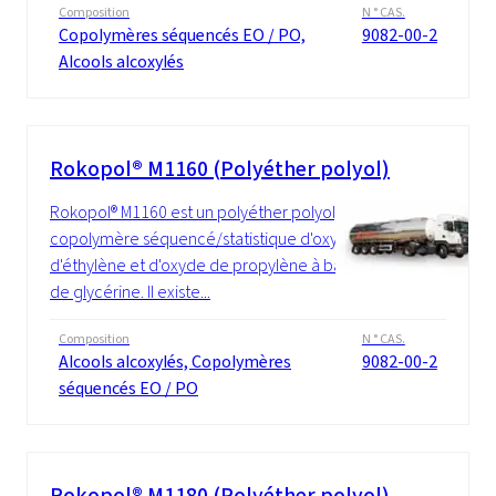
Composition
N ° CAS.
Copolymères séquencés EO / PO,
9082-00-2
Alcools alcoxylés
Rokopol® M1160 (Polyéther polyol)
Rokopol® M1160 est un polyéther polyol, un
copolymère séquencé/statistique d'oxyde
d'éthylène et d'oxyde de propylène à base
de glycérine. Il existe...
Composition
N ° CAS.
Alcools alcoxylés, Copolymères
9082-00-2
séquencés EO / PO
Rokopol® M1180 (Polyéther polyol)