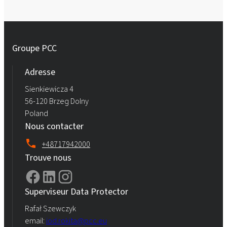
Groupe PCC
Adresse
Sienkiewicza 4
56-120 Brzeg Dolny
Poland
Nous contacter
+48717942000
Trouve nous
Superviseur Data Protector
Rafał Szewczyk
email:
iod.rokita@pcc.eu