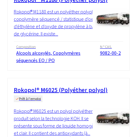
Rokopol® M1180 est un polyéther polyol, un
copolymère séquencé / statistique d'oxyde
d'éthylène et d'oxyde de propylène à base
de glycérine. Il existe...
Composition
N ° CAS.
Alcools alcoxylés, Copolymères
9082-00-2
séquencés EO / PO
Rokopol® M6025 (Polyéther polyol)
Prêt à l'emploi
Rokopol® M6025 est un polyol polyéther
produit selon la technologie KOH. Il se
présente sous forme de liquide homogène
et clair. Il contient des antioxydants (à...