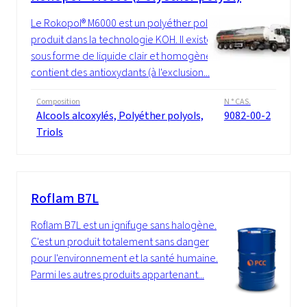
Le Rokopol® M6000 est un polyéther polyol
produit dans la technologie KOH. Il existe
sous forme de liquide clair et homogène. Il
contient des antioxydants (à l'exclusion...
Composition
N ° CAS.
Alcools alcoxylés, Polyéther polyols,
9082-00-2
Triols
Roflam B7L
Roflam B7L est un ignifuge sans halogène.
C'est un produit totalement sans danger
pour l'environnement et la santé humaine.
Parmi les autres produits appartenant...