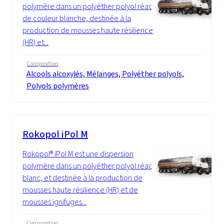
polymère dans un polyéther polyol réactif,
de couleur blanche, destinée à la
production de mousses haute résilience
(HR) et...
Composition
Alcools alcoxylés, Mélanges, Polyéther polyols,
Polyols polymères
Rokopol iPol M
Rokopol® iPol M est une dispersion
polymère dans un polyéther polyol réactif,
blanc, et destinée à la production de
mousses haute résilience (HR) et de
mousses ignifuges...
Composition