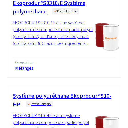
Ekoprodur®S0310/E Système
polyuréthane
Prêt à l'emploi
EKOPRODUR S0310 / E est un système
polyuréthane composé d'une partie polyol
(composant A) et d'une partie isocyanate
(composant B). Chacun des ingrédients...
Composition
Mélanges
Système polyuréthane Ekoprodur®S10-
HP
Prêt à l'emploi
EKOPRODUR S10-HP est un système
polyuréthane composé de : partie polyol