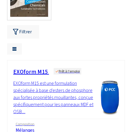
Filtrer
EXOform M15
Prêt à l'emploi
EXOform M15 est une formulation
spécialisée à base d'esters de phosphore
aux fortes propriétés mouillantes, conçue
spécifiquement pour les panneaux MDF et
OSB....
Composition
Mélanges