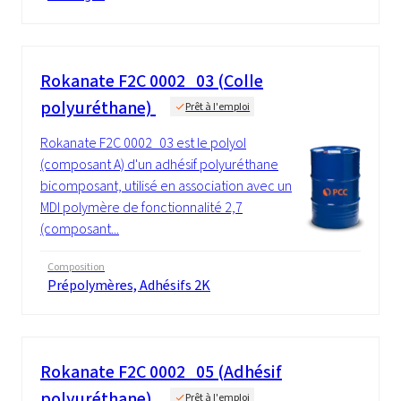
Rokanate F2C 0002_03 (Colle
polyuréthane)
Prêt à l'emploi
Rokanate F2C 0002_03 est le polyol
(composant A) d'un adhésif polyuréthane
bicomposant, utilisé en association avec un
MDI polymère de fonctionnalité 2,7
(composant...
Composition
Prépolymères, Adhésifs 2K
Rokanate F2C 0002_05 (Adhésif
polyuréthane)
Prêt à l'emploi