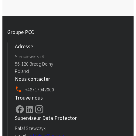
Groupe PCC
Adresse
Sienkiewicza 4
56-120 Brzeg Dolny
Poland
Nous contacter
+48717942000
Trouve nous
Superviseur Data Protector
Rafał Szewczyk
email:
iod.rokita@pcc.eu