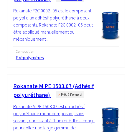
Rokanate F2C 0002_05 est le composant
polyol d'un adhésif polyuréthane à deux
composants. Rokanate F2C 0002_05 peut
être appliqué manuellement ou
mécaniquement...
Composition
Prépolymères
Rokanate M PE 1503.07 (Adhésif
polyuréthane)
Prêt à l'emploi
Rokanate M PE 1503.07 est un adhésif
polyuréthane monocomposant, sans
solvant, durcissant à l'humidité. Il est conçu
pour coller une large gamme de