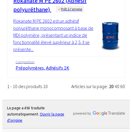
Rokanate M PE 2602 (Adhésif
polyuréthane)
Prêt à l'emploi
Rokanate M PE 2602 est un adhésif
polyuréthane monocomposant à base de
MDI polymère, présentant un indice de
fonctionnalité élevé supérieur à 2,5. Il se
présente...
Composition
Prépolymères, Adhésifs 1K
1 - 10 des produits 10
Articles sur la page:
20
40
60
La page a été traduite
automatiquement.
Ouvrir la page
d'origine