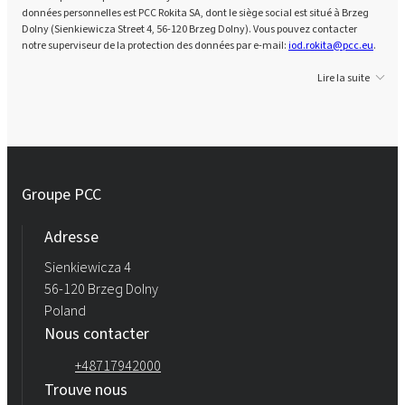
données personnelles est PCC Rokita SA, dont le siège social est situé à Brzeg
Dolny (Sienkiewicza Street 4, 56-120 Brzeg Dolny). Vous pouvez contacter
notre superviseur de la protection des données par e-mail:
iod.rokita@pcc.eu
.
Lire la suite
Groupe PCC
Adresse
Sienkiewicza 4
56-120 Brzeg Dolny
Poland
Nous contacter
+48717942000
Trouve nous