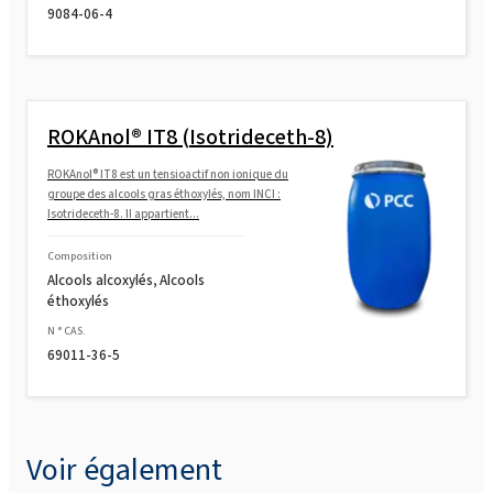
9084-06-4
ROKAnol® IT8 (Isotrideceth-8)
ROKAnol® IT8 est un tensioactif non ionique du
groupe des alcools gras éthoxylés, nom INCI :
Isotrideceth-8. Il appartient...
Composition
Alcools alcoxylés, Alcools
éthoxylés
N ° CAS.
69011-36-5
Voir également