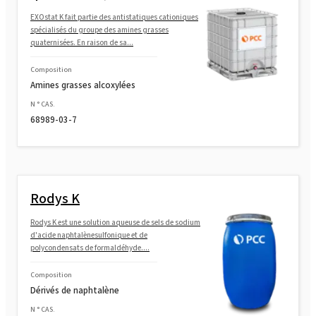
EXOstat K fait partie des antistatiques cationiques
spécialisés du groupe des amines grasses
quaternisées. En raison de sa...
Composition
Amines grasses alcoxylées
N ° CAS.
68989-03-7
Rodys K
Rodys K est une solution aqueuse de sels de sodium
d'acide naphtalènesulfonique et de
polycondensats de formaldéhyde....
Composition
Dérivés de naphtalène
N ° CAS.