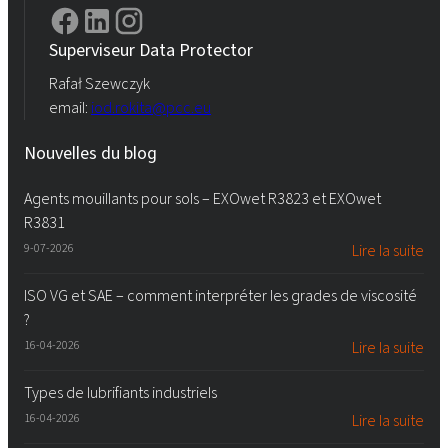
Superviseur Data Protector
Rafał Szewczyk
email:
iod.rokita@pcc.eu
Nouvelles du blog
Agents mouillants pour sols – EXOwet R3823 et EXOwet
R3831
9-07-2026
Lire la suite
ISO VG et SAE – comment interpréter les grades de viscosité
?
16-04-2026
Lire la suite
Types de lubrifiants industriels
16-04-2026
Lire la suite