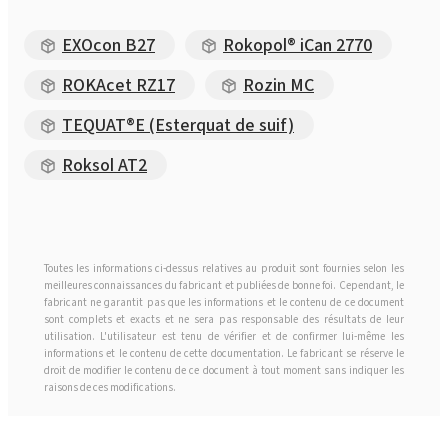
EXOcon B27
Rokopol® iCan 2770
ROKAcet RZ17
Rozin MC
TEQUAT®E (Esterquat de suif)
Roksol AT2
Toutes les informations ci-dessus relatives au produit sont fournies selon les
meilleures connaissances du fabricant et publiées de bonne foi. Cependant, le
fabricant ne garantit pas que les informations et le contenu de ce document
sont complets et exacts et ne sera pas responsable des résultats de leur
utilisation. L'utilisateur est tenu de vérifier et de confirmer lui-même les
informations et le contenu de cette documentation. Le fabricant se réserve le
droit de modifier le contenu de ce document à tout moment sans indiquer les
raisons de ces modifications.