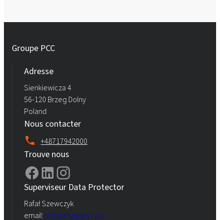
Groupe PCC
Adresse
Sienkiewicza 4
56-120 Brzeg Dolny
Poland
Nous contacter
+48717942000
Trouve nous
Superviseur Data Protector
Rafał Szewczyk
email:
iod.rokita@pcc.eu