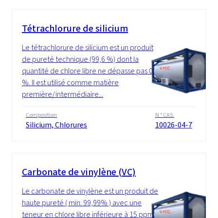
Tétrachlorure de silicium
Le tétrachlorure de silicium est un produit
de pureté technique (99,6 %) dont la
quantité de chlore libre ne dépasse pas 0,2
%. Il est utilisé comme matière
première/intermédiaire...
Composition
N ° CAS.
Silicium, Chlorures
10026-04-7
Carbonate de vinylène (VC)
Le carbonate de vinylène est un produit de
haute pureté ( min. 99,99% ) avec une
teneur en chlore libre inférieure à 15 ppm. Il