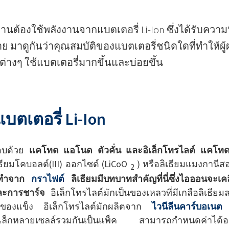
นต้องใช้พลังงานจากแบตเตอรี่ Li-Ion ซึ่งได้รับความ
 มาดูกันว่าคุณสมบัติของแบตเตอรี่ชนิดใดที่ทำให้ผู้
ต่างๆ ใช้แบตเตอรี่มากขึ้นและบ่อยขึ้น
ตเตอรี่ Li-Ion
กอบด้วย
แคโทด แอโนด ตัวคั่น และอิเล็กโทรไลต์
แคโทด
เธียมโคบอลต์(III) ออกไซด์ (LiCoO
) หรือลิเธียมแมงกานีส
2
กทำจาก
กราไฟต์
ลิเธียมมีบทบาทสำคัญที่นี่ซึ่งไอออนจะเคล
ละการชาร์จ
อิเล็กโทรไลต์มักเป็นของเหลวที่มีเกลือลิเธี
ือของแข็ง อิเล็กโทรไลต์มักผลิตจาก
ไวนีลีนคาร์บอเนต
แ
เล็กหลายเซลล์รวมกันเป็นแพ็ค สามารถกำหนดค่าได้อย่า