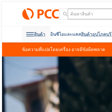
สินค้า
อินซีไอและแคส
สินค้าอุปโภคบ
วัตถุดิบเคมี
วัตถุดิบเคมี
สินค้าอุปโภคบริโภคและบรรจุภัณฑ์
สารลดแรงตึงผิว
โพลียูรีเทน
ข้อความที่แปลโดยเครื่อง อาจมีข้อผิดพลาด
การดูแลส่วนบุคคลและการดูแลบ้าน
โฟมสเปรย์เซลล์เปิด C
การก่อสร้างอาคาร
ฉนวนกันเสียง
การกำจัดคราบน้ำมัน
วัตถุดิบสำหรับการผลิ
วัตถุดิบสำหรับสูตร
การขุดและการขุดเจา
อุตสาหกรรมฟอกหนัง
ผลิตภัณฑ์ฆ่าเชื้อ
อุตสาหกรรมอิเล็กทรอน
ที่นอนและเบาะ
การขุดเจาะและการขุด
สารช่วยในการผลิต
การขนส่ง
Crossin® ฮาร์ด 50
โพลิออลโพลีเอสเตอร์
Polyether โพลิออล
การดูแลช่องปาก
น้ำยาขจัดคราบผ้า
สารลดแรงตึงผิวประจ
คลอร์อัลคาไล
การทำความสะอาด I&I
บรรจุภัณฑ์
การพิมพ์
ผลิตภัณฑ์ป้องกันพืช
สบู่เหลว
สารลดแรงตึงผิวที่ไม่ใช่ไอออนิก
การทำความสะอาดและการซักล้าง
ผลิตภัณฑ์เสริมอาหาร
สารกันฟอง
การป้องกันอัคคีภัย
Ekoprodur® 1331B2
เครื่องมือค้นหาชื่อ INCI
เครื
Roflam B7 - สารหน่วง
EXOstat 187 (กรดไขมั
กาวและวัสดุยาแนว
ห้องนักบิน, แผงบุหลัง
อุตสาหกรรมไฟฟ้า
ฉนวนโฟมสเปรย์
จากฮาโลเจน
Ekoprodur®S0331FL
มาลัย
กาวอเนกประสงค์
การดูแลสัตว์เลี้ยง
น้ำมันหล่อลื่นและของเหลวสำหรับ