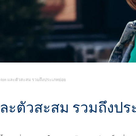
ate 80)
POLIkol 4000 เม็ด (PEG-90)
น้ำยาล้างห้องน้ำ
สารเสริมฤทธิ์
โซเดียมไฮโปคลอไรต์
ระบบฉนวน PU
ระบบสเปรย์ความร้อน
เครื่องสำอางทำความสะอาด
ความสบายและการออกแบบ
ซีลแลนท์
สติก
ผิวกาย
ตามหลักสรีรศาสตร์
astor Oil)
ROKAnol ID7 (Isodeceth-7)
โซดาไฟเกล็ด
อฮอล์, C12-15, เอ
ROKAnol®LP3135 (โพลีออกซีอัลคิลีนไกลคอ
ต)
ลอีเทอร์)
สินค้าเอนกประสงค์
น้ำมันละหุ่ง PEG-11
ไตรคลอโรไซเลน
C9-11 ปาเรธ-8
อุตสาหกรรมไม้
เครื่องปั้นดินเผา
ประยุกต์
โพลียูเรีย
สารเติมแต่ง
Sorbitan Oleate
ะดูแล
น้ำยาทำความสะอาดพื้นผิว
น้ำยาทำความสะอาดห้
Li-Ion และตัวสะสม รวมถึงประเภทย่อย
แข็ง
PEG-12
แอปพลิเคชั่นอื่นๆ
โอซีเอฟ (โฟมส่วนปร
 และตัวสะสม รวมถึงปร
เดียว)
น้ำยาล้างจานสำหรับมือ
ผงซักฟอก