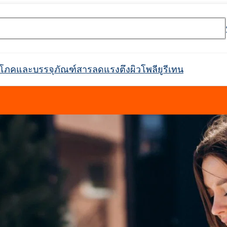
ริโภคและบรรจุภัณฑ์
สารลดแรงตึงผิว
โพลียูรีเทน
rossin® 450
Crossin® ฮาร์ด 36
ตกาว
ะ
ิกส์
กาวก่อสร้าง
ตัวกรอง
การกันซึม
การบำบัดน้ำและน้ำเสีย
ตัวทำละลายทางเภสัชกรรม
อุตสาหกรรมสิ่งทอ
ผลิตภัณฑ์ทำความสะอาด
อุตสาหกรรมเครื่องทำความ
หนังเทียม
ฉนวนท่อในท่อ
ที่นั่ง พนักพิงศีรษะ ที
สารทำให้เกิดฟอง
กาวติดไม้
แพ็คเกจเสริม
อุตสาหกรรมเชื้อเพลิง
วัตถุดิบสำหรับการผลิต
สารเติมแต่งสำหรับบร
แบตเตอรี่ Li-Ion และ
อุโมงค์
วัตถุดิบสำหรับสารดับเพลิง
สินค้าพร้อมใช้
เฟอร์นิเจอร์ตกแต่ง
Crossin® แอทติก ซอฟท์
ระบบโพลิยูรีเทน
สารหน่วงไฟ
สำหรับติดตั้งในอุตสาหกรรม
เย็นและเครื่องใช้ในครัวเรือน
อาหาร
รวมถึงประเภทย่อย
การดูแลผิว
การดูแลผิวหน้า
ุลบ
ผลิตภัณฑ์ทำความสะอาดและดูแล
สารลดแรงตึงผิวแอมโฟเทอริก
คลอโรไซเลน
การทำความสะอาดและดูแลรถยนต์
พลาสติก
การหว่านปุ๋ย
สารกระจายตัวและเรซิน
อาหาร
เฟอร์นิเจอร์
สารฟอกขาว
Ekoprodur®S0310/E
่องมือค้นหาหมายเลข CAS
Roflex T45 (สารพลาสติไซเซอร์และสาร
ไฟฟอสฟอรัสที่ปราศ
SULFOROKAnol® L430/1 - อิมัลซิไฟเออร์
น, เอทอกซิเลต)
คา, พวง
แผงตัวถัง กันชน เรือนกระจก
แอปพลิเคชั่นอื่นๆ
ท่อฉนวนสำเร็จรูป
ฝาครอบท่อ
หน่วงการติดไฟ)
ประจุลบ
Ekoprodur®S0541
กาวเม็ดยาง
กาวเสริมแรงมวลหิน
การดูแลเด็ก
การดูแลเส้นผม