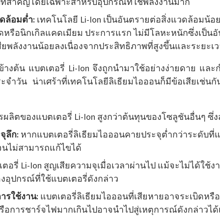
ียบที่สำคัญโดยเฉพาะสำหรับอุปกรณ์ที่ใช้พลังงานมาก
ดล้อมต่ำ:
เทคโนโลยี Li-Ion เป็นอันตรายต่อสิ่งแวดล้อมน้อยก
รดหรือนิกเกิลแคดเมียม ประการแรก ไม่มีโลหะหนักซึ่งเป็นอ
สียพลังงานน้อยลงเนื่องจากประสิทธิภาพที่สูงขึ้นและระยะเว
งข้างต้น แบตเตอรี่ Li-Ion จึงถูกนำมาใช้อย่างง่ายดาย และก
ะจำวัน น่าเศร้าที่เทคโนโลยีลิเธียมไอออนก็มีข้อเสียเช่นกั
ผลิตของแบตเตอรี่ Li-Ion สูงกว่าต้นทุนของโซลูชันอื่นๆ ซึ
ุลึก:
หากแบตเตอรี่ลิเธียมไอออนคายประจุต่ำกว่าระดับที
จนไม่สามารถแก้ไขได้
อรี่ Li-Ion สูญเสียความจุเมื่อเวลาผ่านไป แม้จะไม่ได้ใช้ง
ุปกรณ์ที่ใช้แบตเตอรี่ดังกล่าว
ารใช้งาน:
แบตเตอรี่ลิเธียมไอออนที่เสียหายอาจระเบิดหรือ
หรือการชาร์จไฟมากเกินไปอาจนำไปสู่เหตุการณ์ดังกล่าวได้