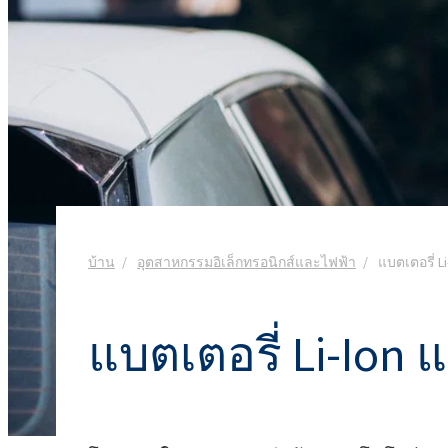
งานโลหะ
Ekoprodur® S11E-MAX
สารเคมี
ROKwinol 80 (Polysorb
น้ำยาล้างห้องน้ำ
น้ำยาเช็ดกระจก
พลังงานและทรัพยากร
สารกระตุ้นชีวภาพ
คลอร์อัลคาไล
พลาสติกและยาง
คลอรีน
พุกเคมี
สุขอนามัยที่ใกล้ชิด
กาวโฟมรีบอนด์
ยา
ROKAcet R40 (PEG-40 C
น้ำด่างโซดาไฟ
ROKAnol®LP3943 (แอลก
สารเคลือบและหมึก
ทอกซิเลตโพรพอกซิเล
น้ำยาปรับผ้านุ่มและคอนเดนเสท
คลอโรไซเลน
สิ่งทอและหนัง
น้ำมันละหุ่ง PEG-26
ซิลิคอนเตตระคลอไรด์
ROKAnol®NL6
สารเติมแต่งแอสฟัลต์
สเปรย์ฉนวนกันความร้อน
อิเล็กทรอนิกส์และการ
Polysorbate 20
ใช้ทางเทคนิค
การทำความสะอาดแล
อุตสาหกรรมอาหาร
บ้าน
อุตสาหกรรมอิเล็กทรอนิกส์และไฟฟ้า
แบตเตอรี่ 
ไม้
PEG-4
อุตสาหกรรมอิเล็กทรอนิกส์และไฟฟ้า
น้ำยาซักผ้าและเจล
แผ่นฉนวน
แบตเตอรี่ Li-Ion
อุตสาหกรรมเฟอร์นิเจอร์
เคมีเกษตร
น้ำยาทำความสะอาด
อเนกประสงค์
เยื่อกระดาษและกระดาษ