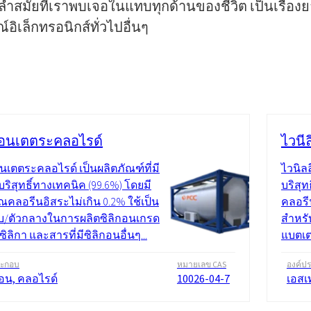
ำสมัยที่เราพบเจอในแทบทุกด้านของชีวิต เป็นเรื่อง
ิเล็กทรอนิกส์ทั่วไปอื่นๆ
คอนเตตระคลอไรด์
ไวนี
อนเตตระคลอไรด์ เป็นผลิตภัณฑ์ที่มี
ไวนิล
ริสุทธิ์ทางเทคนิค (99.6%) โดยมี
บริสุท
ณคลอรีนอิสระไม่เกิน 0.2% ใช้เป็น
คลอรี
ดิบ/ตัวกลางในการผลิตซิลิกอนเกรด
สำหรั
ิลิกา และสารที่มีซิลิกอนอื่นๆ...
แบตเตอ
ระกอบ
หมายเลข CAS
องค์ป
คอน, คลอไรด์
10026-04-7
เอสเ