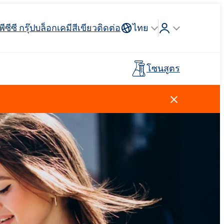
พีซีซี กรุ๊ป
บล็อก
เคมีสีเขียว
ติดต่อ
ไทย
โซนสูตร
Crossin® ฮาร์ด 40
่วางแขน
 API
รจุภัณฑ์
ตัวสะสม
ฉนวนสายไฟและสายเคเบิล
รถบรรทุกห้องเย็น
กาวสำหรับพื้นผิวกีฬาและ
ไม้เทียม
อุตสาหกรรมโลหการ
พรีโพลีเมอร์
นันทนาการ
การดูแลผู้ชาย
น้ำยาทำความสะอาดห้องครัว
สารลดแรงตึงผิวประจุบวก
วัตถุดิบและตัวกลาง
ยาง
สีและสารเคลือบ
ตัวแทนล้างไขมัน
ปุ๋ยทางใบ
Ekoprodur®S0330
Rostabil TTDP-V (สารปรับเสถียรภาพ
EXOdis PC800 - สารกระจายตัวและสาร
พลาสเตอร์บอร์ดและสารเติม
กระบวนการเฉพาะทาง)
ทำให้เปียกอเนกประสงค์
Ekoprodur®S10-HP
กาวและไพรเมอร์สำหรับแผง
แต่งยิปซั่ม
น้ำหอม
แซนวิช