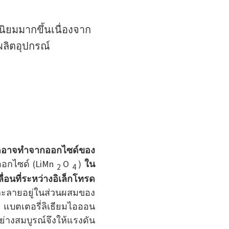
นิยมมากขึ้นเนื่องจาก
ผลิตอุปกรณ์
อาจทำจากออกไซด์ของ
ออกไซด์ (LiMn
O
)
ใน
2
4
ื่อนที่ระหว่างอิเล็กโทรด
ยมละลายอยู่ในส่วนผสมของ
บตเตอรี่ลิเธียมไอออน
งสมบูรณ์จึงให้แรงดัน