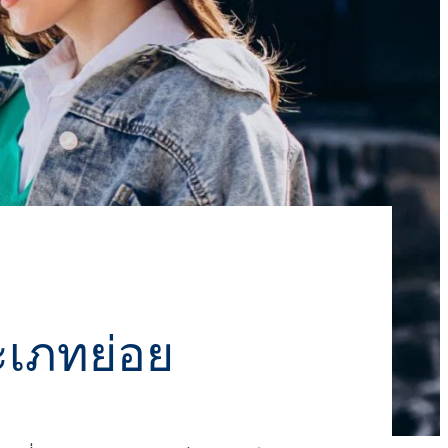
Roflex T70L (สารพลาสติไซเซอร์และสาร
หน่วงไฟ)
น้ำยาล้างจานและโลชั่น
กรดไฮโดรคลอริก
และอะคู
สารเติมแต่งคอนกรีตและมอร์
วัตถุดิบสำหรับเจลโพลียูรีเทน
ตาร์
ROKAmer 2000
กรดโมโนคลอโรอะซิติก
ROSULfan®E (โซเดียม 2-เอทิลเฮกซิล
ซัลเฟต)
ผลิตภัณฑ์เครื่องล้างจาน
น้ำมันละหุ่ง PEG-40
ROKAnol®GA8 (แอลกอฮอล์ C10, เอทอกซิ
เตตระเอทอกซีไซเลน
เลต)
แผงแซนวิช
โคโค-เบทาอีน
องครัว
น้ำยาทำความสะอาดห้องน้ำ
Deceth-5
ะกอบ
ะเภทย่อย
ผงซักฟอกสำหรับเครื่องล้าง
จาน