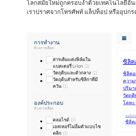
โลกสมัยใหม่ถูกครอบงำด้วยเทคโนโลยีอันล้
เราปราศจากโทรศัพท์ แล็ปท็อป หรืออุปกรณ์อ
การทำงาน
ล้างการเลือก
สารเติมแต่งฟิล์มใน
ซิลิ
แบตเตอรี่ Li-Ion
1
วัตถุดิบและตัวกลาง
1
ซิลิค
วัตถุดิบสำหรับซิลิกาที่มี
ความบ
ควัน
1
ปริมา
วัตถุ
องค์ประกอบ
โลหะ ซ
ล้างการเลือก
องค์ป
คลอไรด์
1
ซิลิ
เอสเทอร์ไม่อิ่มตัวแบบไซ
คลิก
1