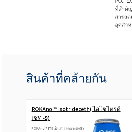
PCC EX
ที่สำค
สารลดแ
อุตสาห
สินค้าที่คล้ายกัน
ROKAnol® Isotrideceth( ไอโซไตรด์
เซท -9)
ROKAnol® IT9 เป็นสารลดแรงตึงผิว