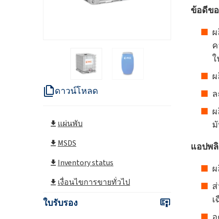
ข้อดีขอ
ผ
ค
ใ
ผ
ดาวน์โหลด
ล
ผ
แผ่นพับ
ม
MSDS
แอปพลิ
Inventory status
ผ
เงื่อนไขการขายทั่วไป
ส
เ
ใบรับรอง
อ