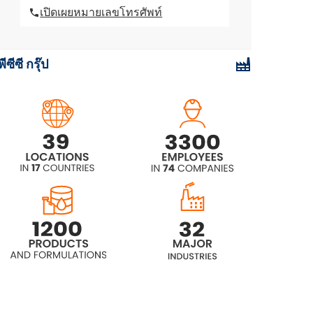
เปิดเผยหมายเลขโทรศัพท์
ROKAcet R36 (PEG-36 น้ำมันละหุ่ง)
พีซีซี กรุ๊ป
ROKAcet R40W (น้ำมันละหุ่ง PEG-
40)
ROKAcet R70 (น้ำมันละหุ่ง PEG-70)