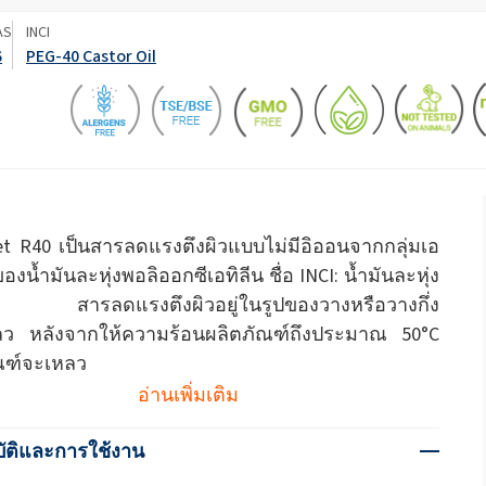
ate 80)
POLIkol 4000 เม็ด (PEG-90)
น้ำยาล้างห้องน้ำ
AS
INCI
สารเสริมฤทธิ์
6
PEG-40 Castor Oil
โซเดียมไฮโปคลอไรต์
ระบบฉนวน PU
ระบบสเปรย์ความร้อน
เครื่องสำอางทำความสะอาด
สติก
ความสบายและการออกแบบ
ซีลแลนท์
ผิวกาย
ตามหลักสรีรศาสตร์
astor Oil)
ROKAnol ID7 (Isodeceth-7)
โซดาไฟเกล็ด
อฮอล์, C12-15, เอ
ROKAnol®LP3135 (โพลีออกซีอัลคิลีนไกลคอ
ต)
ลอีเทอร์)
สินค้าเอนกประสงค์
น้ำมันละหุ่ง PEG-11
ไตรคลอโรไซเลน
C9-11 ปาเรธ-8
อุตสาหกรรมไม้
เครื่องปั้นดินเผา
t R40 เป็นสารลดแรงตึงผิวแบบไม่มีอิออนจากกลุ่มเอ
ประยุกต์
โพลียูเรีย
สารเติมแต่ง
Sorbitan Oleate
องน้ำมันละหุ่งพอลิออกซีเอทิลีน ชื่อ INCI: น้ำมันละหุ่ง
ะดูแล
น้ำยาทำความสะอาดพื้นผิว
น้ำยาทำความสะอาดห้
แข็ง
0 สารลดแรงตึงผิวอยู่ในรูปของวางหรือวางกึ่ง
PEG-12
ว หลังจากให้ความร้อนผลิตภัณฑ์ถึงประมาณ 50°C
แอปพลิเคชั่นอื่นๆ
โอซีเอฟ (โฟมส่วนปร
ณฑ์จะเหลว
เดียว)
อ่านเพิ่มเติม
น้ำยาล้างจานสำหรับมือ
ผงซักฟอก
ัติและการใช้งาน