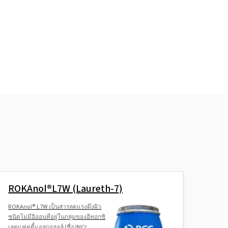
ROKAnol®L7W (Laureth-7)
ROKAnol® L7W เป็นสารลดแรงตึงผิว
ชนิดไม่มีอิออนที่อยู่ในกลุ่มของอีทอกซิ
เลตแฟตตี้แอลกอฮอล์ (ชื่อ INCI: