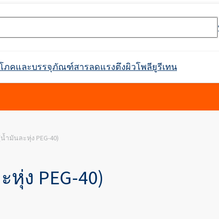
ริโภคและบรรจุภัณฑ์
สารลดแรงตึงผิว
โพลียูรีเทน
rossin® 450
Crossin® ฮาร์ด 36
น้ำมันละหุ่ง PEG-40)
อุโมงค์
ตกาว
ะ
ิกส์
กาวก่อสร้าง
ตัวกรอง
วัตถุดิบสำหรับสารดับเพลิง
การกันซึม
สินค้าพร้อมใช้
การบำบัดน้ำและน้ำเสีย
ตัวทำละลายทางเภสัชกรรม
อุตสาหกรรมสิ่งทอ
ผลิตภัณฑ์ทำความสะอาด
อุตสาหกรรมเครื่องทำความ
หนังเทียม
ฉนวนท่อในท่อ
ที่นั่ง พนักพิงศีรษะ ที
สารทำให้เกิดฟอง
กาวติดไม้
แพ็คเกจเสริม
อุตสาหกรรมเชื้อเพลิง
วัตถุดิบสำหรับการผลิต
สารเติมแต่งสำหรับบร
แบตเตอรี่ Li-Ion และ
เฟอร์นิเจอร์ตกแต่ง
Crossin® แอทติก ซอฟท์
ระบบโพลิยูรีเทน
สารหน่วงไฟ
สำหรับติดตั้งในอุตสาหกรรม
เย็นและเครื่องใช้ในครัวเรือน
อาหาร
รวมถึงประเภทย่อย
การดูแลผิว
การดูแลผิวหน้า
ุลบ
ผลิตภัณฑ์ทำความสะอาดและดูแล
สารลดแรงตึงผิวแอมโฟเทอริก
คลอโรไซเลน
การทำความสะอาดและดูแลรถยนต์
พลาสติก
สารกระจายตัวและเรซิน
การหว่านปุ๋ย
อาหาร
เฟอร์นิเจอร์
สารฟอกขาว
ะหุ่ง PEG-40)
Ekoprodur®S0310/E
่องมือค้นหาหมายเลข CAS
ไฟฟอสฟอรัสที่ปราศ
Roflex T45 (สารพลาสติไซเซอร์และสาร
SULFOROKAnol® L430/1 - อิมัลซิไฟเออร์
น, เอทอกซิเลต)
คา, พวง
ท่อฉนวนสำเร็จรูป
แผงตัวถัง กันชน เรือนกระจก
ฝาครอบท่อ
แอปพลิเคชั่นอื่นๆ
หน่วงการติดไฟ)
ประจุลบ
Ekoprodur®S0541
กาวเม็ดยาง
กาวเสริมแรงมวลหิน
การดูแลเด็ก
การดูแลเส้นผม