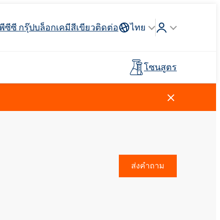
พีซีซี กรุ๊ป
บล็อก
เคมีสีเขียว
ติดต่อ
ไทย
โซนสูตร
Crossin® ฮาร์ด 40
่วางแขน
 API
รจุภัณฑ์
ตัวสะสม
ฉนวนสายไฟและสายเคเบิล
รถบรรทุกห้องเย็น
กาวสำหรับพื้นผิวกีฬาและ
อุตสาหกรรมโลหการ
ไม้เทียม
พรีโพลีเมอร์
นันทนาการ
การดูแลผู้ชาย
น้ำยาทำความสะอาดห้องครัว
สารลดแรงตึงผิวประจุบวก
วัตถุดิบและตัวกลาง
ยาง
สีและสารเคลือบ
ส่งคำถาม
ตัวแทนล้างไขมัน
ปุ๋ยทางใบ
Ekoprodur®S0330
Rostabil TTDP-V (สารปรับเสถียรภาพ
EXOdis PC800 - สารกระจายตัวและสาร
พลาสเตอร์บอร์ดและสารเติม
กระบวนการเฉพาะทาง)
ทำให้เปียกอเนกประสงค์
Ekoprodur®S10-HP
แต่งยิปซั่ม
กาวและไพรเมอร์สำหรับแผง
น้ำหอม
แซนวิช