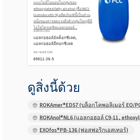
แบบไม่มีไอออนในกลุ่มของ
ethoxylated fatty alcohol (ชื่อ INCI:
Isotrideceth-9) ผลิตภัณฑ์นี้เป็นส่วน
หนึ่งของสารลดแรงตึงผิวกลุ่มใหญ่ที่มี
ไอโซไตรเดซิลแอลกอฮอล์...
องค์ประกอบ
แอลกอฮอล์อัลค็อกซิเลต,
แอลกอฮอล์อีทอกซิเลต
หมายเลข CAS
69011-36-5
ดูสิ่งนี้ด้วย
ROKAmer®ED57 (บล็อกโคพอลิเมอร์ EO/PO
ROKAnol®NL6 (แอลกอฮอล์ C9-11, ethoxyl
EXOfos®PB-136 (ฟอสฟอริกเอสเทอร์)