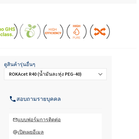
Roflex T70L (สารพลาสติไซเซอร์และสาร
หน่วงไฟ)
น้ำยาล้างจานและโลชั่น
กรดไฮโดรคลอริก
และอะคู
สารเติมแต่งคอนกรีตและมอร์
ตาร์
วัตถุดิบสำหรับเจลโพลียูรีเทน
ROKAmer 2000
กรดโมโนคลอโรอะซิติก
ROSULfan®E (โซเดียม 2-เอทิลเฮกซิล
ซัลเฟต)
ผลิตภัณฑ์เครื่องล้างจาน
น้ำมันละหุ่ง PEG-40
ROKAnol®GA8 (แอลกอฮอล์ C10, เอทอกซิ
เตตระเอทอกซีไซเลน
ดูสินค้ารุ่นอื่นๆ
เลต)
แผงแซนวิช
ROKAcet R40 (น้ำมันละหุ่ง PEG-40)
โคโค-เบทาอีน
องครัว
น้ำยาทำความสะอาดห้องน้ำ
Deceth-5
ROKAcet R11 (น้ำมันละหุ่ง PEG-11)
สอบถามรายบุคคล
ะกอบ
ROKAcet R250
ผงซักฟอกสำหรับเครื่องล้าง
แบบฟอร์มการติดต่อ
จาน
ROKAcet R26 (น้ำมันละหุ่ง PEG-26)
เปิดเผยอีเมล