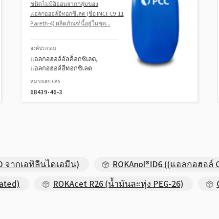
ชนิดไม่มีอิออนจากกลุ่มของ
แอลกอฮอล์อีทอกซีเลต (ชื่อ INCI: C9-11
Pareth-4) ผลิตภัณฑ์นี้อยู่ในชุด...
องค์ประกอบ
แอลกอฮอล์อัลค็อกซิเลต,
แอลกอฮอล์อีทอกซิเลต
หมายเลข CAS
68439-46-3
 จากเอทิลีนไดเอมีน)
ROKAnol®ID6 ((แอลกอฮอล์ C
ated)
ROKAcet R26 (น้ำมันละหุ่ง PEG-26)