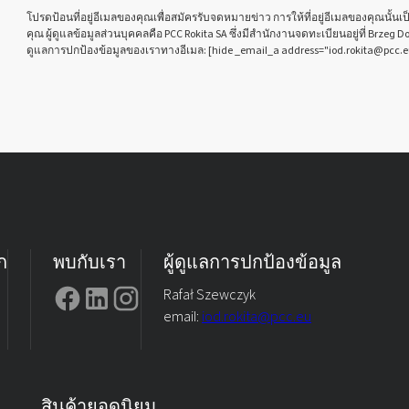
โปรดป้อนที่อยู่อีเมลของคุณเพื่อสมัครรับจดหมายข่าว การให้ที่อยู่อีเมลของคุณนั้
คุณ ผู้ดูแลข้อมูลส่วนบุคคลคือ PCC Rokita SA ซึ่งมีสำนักงานจดทะเบียนอยู่ที่ Brzeg D
ดูแลการปกป้องข้อมูลของเราทางอีเมล: [hide _email_a address="iod.rokita@pcc.e
ก
พบกับเรา
ผู้ดูแลการปกป้องข้อมูล
Rafał Szewczyk
email:
iod.rokita@pcc.eu
สินค้ายอดนิยม