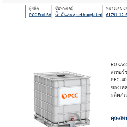
งานโลหะ
Ekoprodur® S11E-MAX
สารเคมี
ROKwinol 80 (Polysorb
น้ำยาล้างห้องน้ำ
น้ำยาเช็ดกระจก
ผู้ผลิต
ชื่อทางเคมี
หมายเลข C
พลังงานและทรัพยากร
สารกระตุ้นชีวภาพ
คลอร์อัลคาไล
PCC Exol SA
น้ำมันละหุ่ง ethoxylated
61791-12-
พลาสติกและยาง
คลอรีน
พุกเคมี
สุขอนามัยที่ใกล้ชิด
กาวโฟมรีบอนด์
ยา
ROKAcet R40 (PEG-40 C
น้ำด่างโซดาไฟ
ROKAnol®LP3943 (แอลก
สารเคลือบและหมึก
ทอกซิเลตโพรพอกซิเล
น้ำยาปรับผ้านุ่มและคอนเดนเสท
คลอโรไซเลน
สิ่งทอและหนัง
น้ำมันละหุ่ง PEG-26
ซิลิคอนเตตระคลอไรด์
ROKAnol®NL6
สารเติมแต่งแอสฟัลต์
ROKAce
สเปรย์ฉนวนกันความร้อน
อิเล็กทรอนิกส์และการ
Polysorbate 20
ใช้ทางเทคนิค
สเทอร์ข
การทำความสะอาดแล
อุตสาหกรรมอาหาร
ไม้
PEG-4
PEG-4
อุตสาหกรรมอิเล็กทรอนิกส์และไฟฟ้า
ของเหล
น้ำยาซักผ้าและเจล
แผ่นฉนวน
ผลิตภั
อุตสาหกรรมเฟอร์นิเจอร์
เคมีเกษตร
น้ำยาทำความสะอาด
อเนกประสงค์
เยื่อกระดาษและกระดาษ
คุณสมบ