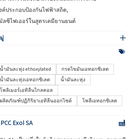
งค์ประกอบป้องกันไฟฟ้าสถิต,
ิมัลซิไฟเออร์ในสูตรเคมียานยนต์
ู่
น้ำมันละหุ่ง ethoxylated
กรดไขมันเอทอกซิเลต
น้ำมันละหุ่งเอทอกซิเลต
น้ำมันละหุ่ง
โพลิเมอร์เอทิลีนไกลคอล
ผลิตภัณฑ์ปฏิกิริยาเอทิลีนออกไซด์
โพลีเอทอกซิเลต
:
PCC Exol SA