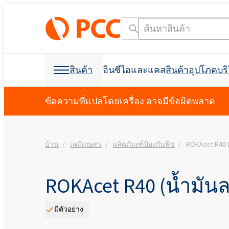
สินค้า
อินซีไอและแคส
สินค้าอุปโภคบ
วัตถุดิบเคมี
วัตถุดิบเคมี
สินค้าอุปโภคบริโภคและบรรจุภัณฑ์
สารลดแรงตึงผิว
โพลียูรีเทน
ข้อความที่แปลโดยเครื่อง อาจมีข้อผิดพลาด
การดูแลส่วนบุคคลและการดูแลบ้าน
โฟมสเปรย์เซลล์เปิด C
การก่อสร้างอาคาร
บ้าน
เคมีเกษตร
ผลิตภัณฑ์ป้องกันพืช
ROKAcet R40 (
การขุดเจาะและการขุด
ฉนวนกันเสียง
การกำจัดคราบน้ำมัน
วัตถุดิบสำหรับการผลิ
วัตถุดิบสำหรับสูตร
การขุดและการขุดเจา
อุตสาหกรรมฟอกหนัง
ผลิตภัณฑ์ฆ่าเชื้อ
อุตสาหกรรมอิเล็กทรอน
ที่นอนและเบาะ
สารช่วยในการผลิต
การขนส่ง
Crossin® ฮาร์ด 50
โพลิออลโพลีเอสเตอร์
Polyether โพลิออล
การดูแลช่องปาก
สบู่เหลว
สารลดแรงตึงผิวที่ไม่ใช่ไอออนิก
น้ำยาขจัดคราบผ้า
สารลดแรงตึงผิวประจ
คลอร์อัลคาไล
การทำความสะอาด I&I
บรรจุภัณฑ์
การพิมพ์
ผลิตภัณฑ์ป้องกันพืช
การทำความสะอาดและการซักล้าง
ผลิตภัณฑ์เสริมอาหาร
สารกันฟอง
ROKAcet R40 (น้ำมันล
การป้องกันอัคคีภัย
Ekoprodur® 1331B2
เครื่องมือค้นหาชื่อ INCI
เครื
Roflam B7 - สารหน่วง
EXOstat 187 (กรดไขมั
กาวและวัสดุยาแนว
ฉนวนโฟมสเปรย์
ห้องนักบิน, แผงบุหลัง
อุตสาหกรรมไฟฟ้า
จากฮาโลเจน
มีตัวอย่าง
Ekoprodur®S0331FL
มาลัย
กาวอเนกประสงค์
การดูแลสัตว์เลี้ยง
น้ำมันหล่อลื่นและของเหลวสำหรับ