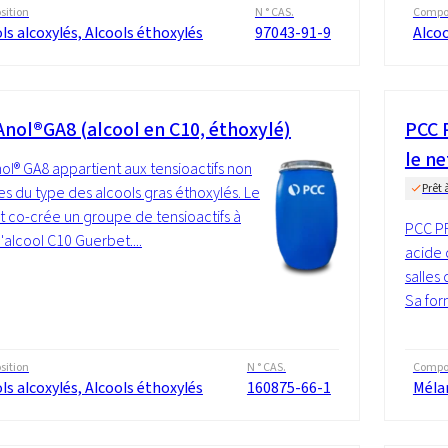
ition
N ° CAS.
Compos
ls alcoxylés, Alcools éthoxylés
97043-91-9
Alcoo
nol®GA8 (alcool en C10, éthoxylé)
PCC 
le ne
l® GA8 appartient aux tensioactifs non
Prêt 
es du type des alcools gras éthoxylés. Le
t co-crée un groupe de tensioactifs à
PCC P
'alcool C10 Guerbet....
acide 
salles 
Sa for
ition
N ° CAS.
Compos
ls alcoxylés, Alcools éthoxylés
160875-66-1
Méla