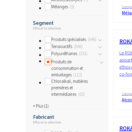
Mélanges
5
Compos
Méla
Segment
Effacer la sélection
Produits spécialisés
646
ROKA
Tensioactifs
646
Le ROK
Polyuréthanes
231
appart
Produits de
éthoxy
consommation et
co-for
emballages
112
Chloralkali, matières
premières et
intermédiaires
65
Compos
Alcoo
+ Plus (
1
)
Fabricant
Effacer la sélection
ROKA