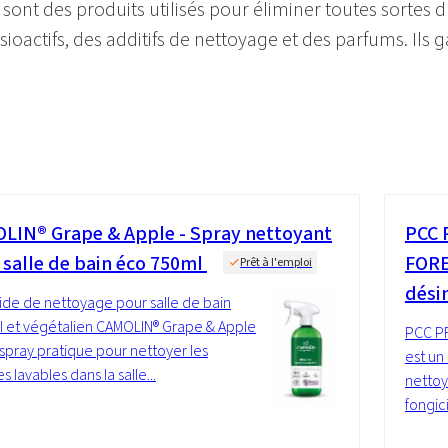
sont des produits utilisés pour éliminer toutes sortes d
sioactifs, des additifs de nettoyage et des parfums. Ils
LIN® Grape & Apple - Spray nettoyant
PCC 
 salle de bain éco 750ml
FORE
Prêt à l'emploi
dési
uide de nettoyage pour salle de bain
l et végétalien CAMOLIN® Grape & Apple
PCC P
 spray pratique pour nettoyer les
est un
s lavables dans la salle...
nettoy
fongici