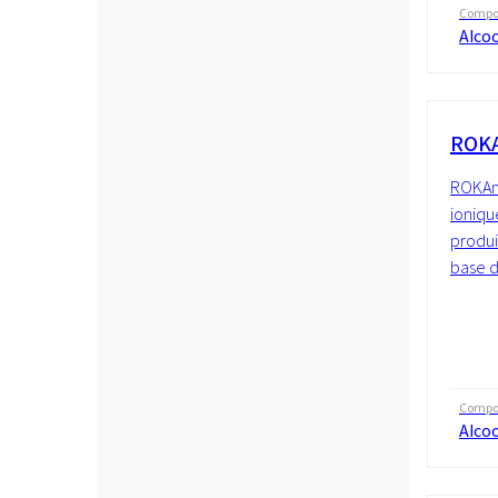
Compos
Alcoo
ROKA
ROKAno
ioniqu
produi
base d
Compos
Alcoo