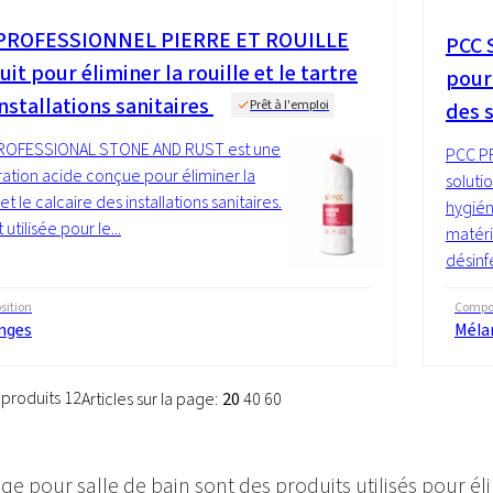
PROFESSIONNEL PIERRE ET ROUILLE
PCC
S
it pour éliminer la rouille et le tartre
pour
nstallations sanitaires
Prêt à l'emploi
des 
ROFESSIONAL STONE AND RUST est une
PCC P
ation acide conçue pour éliminer la
soluti
 et le calcaire des installations sanitaires.
hygién
t utilisée pour le...
matéri
désinfe
ition
Compos
nges
Méla
 produits 12
Articles sur la page:
20
40
60
ge pour salle de bain sont des produits utilisés pour él