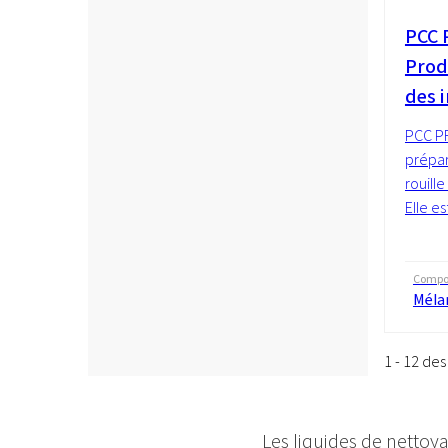
PCC 
Produ
des i
PCC P
prépar
rouille
Elle es
Compos
Méla
1 - 12 des
Les liquides de nettoya