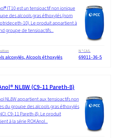
l® IT10 est un tensioactif non ionique
upe des alcools gras éthoxylés (nom
Isotrideceth-10). Le produit appartient à
nd groupe de tensioactifs...
ition
N ° CAS.
ls alcoxylés, Alcools éthoxylés
69011-36-5
nol® NL8W (C9-11 Pareth-8)
l NL8W appartient aux tensioactifs non
es du groupe des alcools gras éthoxylés
NCI: C9-11 Pareth-8). Le produit
ient à la série ROKAnol...