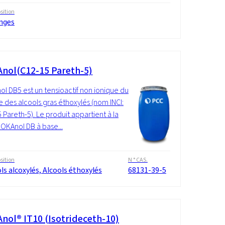
ition
nges
nol(C12-15 Pareth-5)
l DB5 est un tensioactif non ionique du
 des alcools gras éthoxylés (nom INCI:
 Pareth-5). Le produit appartient à la
ROKAnol DB à base...
ition
N ° CAS.
ls alcoxylés, Alcools éthoxylés
68131-39-5
nol® IT10 (Isotrideceth-10)