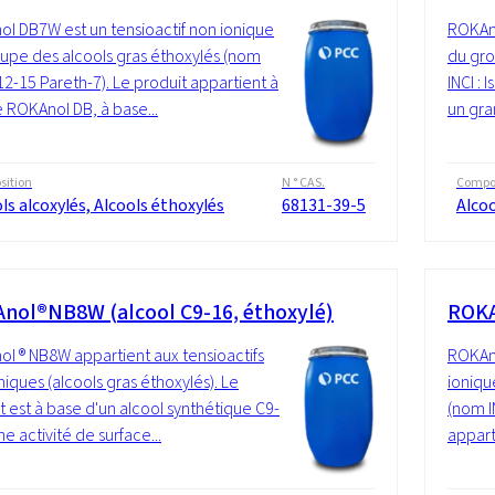
l DB7W est un tensioactif non ionique
ROKAno
upe des alcools gras éthoxylés (nom
du gro
C12-15 Pareth-7). Le produit appartient à
INCI : 
ie ROKAnol DB, à base...
un gra
ition
N ° CAS.
Compos
ls alcoxylés, Alcools éthoxylés
68131-39-5
Alcoo
nol®NB8W (alcool C9-16, éthoxylé)
ROKA
l ® NB8W appartient aux tensioactifs
ROKAno
niques (alcools gras éthoxylés). Le
ioniqu
t est à base d'un alcool synthétique C9-
(nom I
e activité de surface...
appart