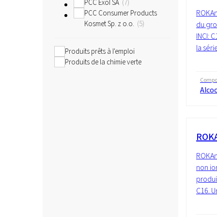
PCC Exol SA
7
ROKAno
PCC Consumer Products
Kosmet Sp. z o.o.
5
du gro
INCI: 
la sér
Produits prêts à l'emploi
Produits de la chimie verte
Compos
Alcoo
ROKA
ROKAno
non io
produi
C16. Un