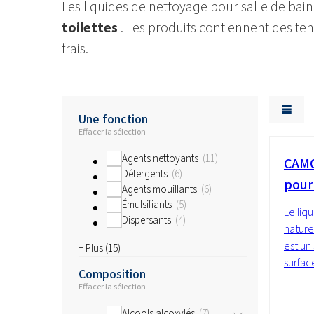
Les liquides de nettoyage pour salle de bain 
toilettes
. Les produits contiennent des ten
frais.
Une fonction
Effacer la sélection
Agents nettoyants
11
CAMO
Détergents
6
pour
Agents mouillants
6
Émulsifiants
5
Le liq
Dispersants
4
nature
est un
+ Plus (
15
)
surface
Composition
Effacer la sélection
Alcools alcoxylés
7